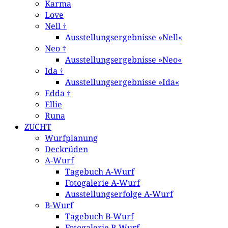
Karma
Love
Nell †
Ausstellungsergebnisse »Nell«
Neo †
Ausstellungsergebnisse »Neo«
Ida †
Ausstellungsergebnisse »Ida«
Edda †
Ellie
Runa
ZUCHT
Wurfplanung
Deckrüden
A-Wurf
Tagebuch A-Wurf
Fotogalerie A-Wurf
Ausstellungserfolge A-Wurf
B-Wurf
Tagebuch B-Wurf
Fotogalerie B-Wurf