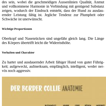
des sein, wobei die geschmei­di­gen Aus­sen­li­ni­en Qua­li­tät, Anmut
und voll­kom­me­ne Har­mo­nie in Ver­bin­dung mit genü­gend Sub­stanz
zei­gen, wodurch der Ein­druck ent­steht, dass der Hund zu aus­dau­
ern­der Leis­tung fähig ist. Jeg­li­che Ten­denz zur Plump­heit oder
Schwä­che ist unerwünscht.
Wichtige Proportionen
Ober­kopf und Nasen­rü­cken sind unge­fähr gleich lang. Die Län­ge
des Kör­pers über­trifft leicht die Widerristhöhe.
Verhalten und Charakter
Zu har­ter und aus­dau­ern­der Arbeit fähi­ger Hund von guter Füh­rig­
keit; auf­ge­weckt, auf­merk­sam, emp­fäng­lich, intel­li­gent, weder ner­
vös noch aggressiv.