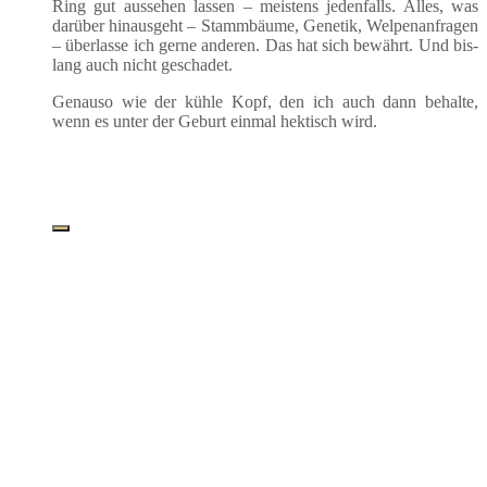
Ring gut aus­se­hen las­sen – meis­tens jeden­falls. Alles, was
dar­über hin­aus­geht – Stamm­bäu­me, Gene­tik, Wel­pen­an­fra­gen
– über­las­se ich ger­ne ande­ren. Das hat sich bewährt. Und bis­
lang auch nicht geschadet.
Genau­so wie der küh­le Kopf, den ich auch dann behal­te,
wenn es unter der Geburt ein­mal hek­tisch wird.