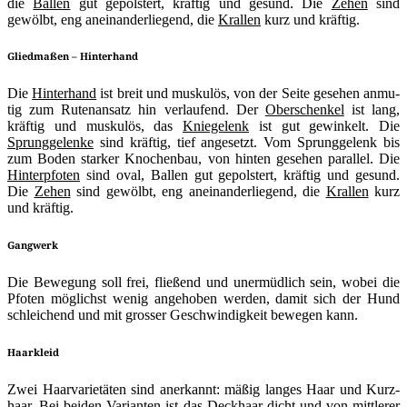
die
Bal­len
gut gepols­tert, kräf­tig und gesund. Die
Zehen
sind
gewölbt, eng anein­an­der­lie­gend, die
Kral­len
kurz und kräftig.
Gliedmaßen – Hinterhand
Die
Hin­ter­hand
ist breit und mus­ku­lös, von der Sei­te gese­hen anmu­
tig zum Ruten­an­satz hin ver­lau­fend. Der
Ober­schen­kel
ist lang,
kräf­tig und mus­ku­lös, das
Knie­ge­lenk
ist gut gewin­kelt. Die
Sprung­ge­len­ke
sind kräf­tig, tief ange­setzt. Vom Sprung­ge­lenk bis
zum Boden star­ker Kno­chen­bau, von hin­ten gese­hen par­al­lel. Die
Hin­ter­pfo­ten
sind oval, Bal­len gut gepols­tert, kräf­tig und gesund.
Die
Zehen
sind gewölbt, eng anein­an­der­lie­gend, die
Kral­len
kurz
und kräftig.
Gangwerk
Die Bewe­gung soll frei, flie­ßend und uner­müd­lich sein, wobei die
Pfo­ten mög­lichst wenig ange­ho­ben wer­den, damit sich der Hund
schlei­chend und mit gros­ser Geschwin­dig­keit bewe­gen kann.
Haarkleid
Zwei Haar­va­rie­tä­ten sind aner­kannt: mäßig lan­ges Haar und Kurz­
haar. Bei bei­den Vari­an­ten ist das Deck­haar dicht und von mitt­le­rer