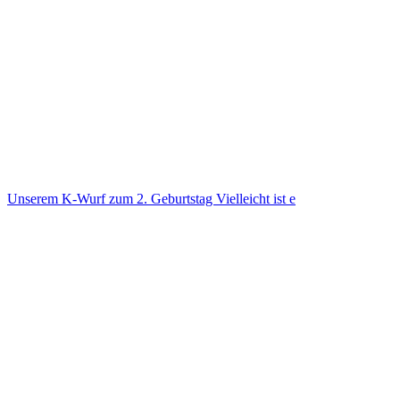
Unse­rem K-Wurf zum 2. Geburts­tag Viel­leicht ist e