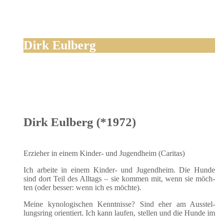
Dirk Eulberg
Dirk Eulberg (*1972)
Erzie­her in einem Kin­der- und Jugend­heim (Cari­tas)
Ich arbei­te in einem Kin­der- und Jugend­heim. Die Hun­de
sind dort Teil des All­tags – sie kom­men mit, wenn sie möch­
ten (oder bes­ser: wenn ich es möchte).
Mei­ne kyno­lo­gi­schen Kennt­nis­se? Sind eher am Aus­stel­
lungs­ring ori­en­tiert. Ich kann lau­fen, stel­len und die Hun­de im