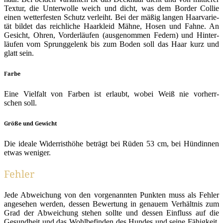
Tex­tur, die Unter­wol­le weich und dicht, was dem Bor­der Col­lie
einen wet­ter­fes­ten Schutz ver­leiht. Bei der mäßig lan­gen Haar­va­rie­
tät bil­det das reich­li­che Haar­kleid Mäh­ne, Hosen und Fah­ne. An
Gesicht, Ohren, Vor­der­läu­fen (aus­ge­nom­men Federn) und Hin­ter­
läu­fen vom Sprung­ge­lenk bis zum Boden soll das Haar kurz und
glatt sein.
Farbe
Eine Viel­falt von Far­ben ist erlaubt, wobei Weiß nie vor­herr­
schen soll.
Größe und Gewicht
Die idea­le Wider­rist­hö­he beträgt bei Rüden 53 cm, bei Hün­din­nen
etwas weniger.
Fehler
Jede Abwei­chung von den vor­ge­nann­ten Punk­ten muss als Feh­ler
ange­se­hen wer­den, des­sen Bewer­tung in genau­em Ver­hält­nis zum
Grad der Abwei­chung ste­hen soll­te und des­sen Ein­fluss auf die
Gesund­heit und das Wohl­be­fin­den des Hun­des und sei­ne Fähig­keit,