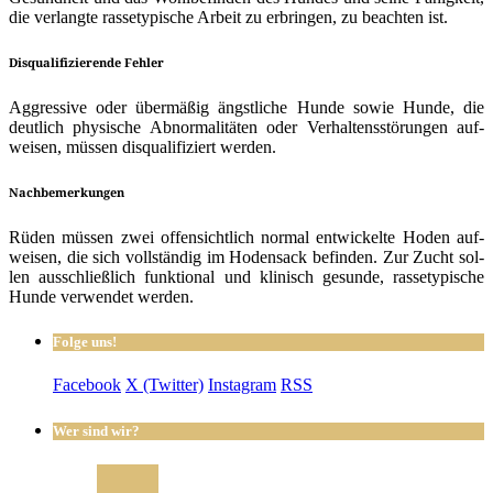
die ver­lang­te ras­se­ty­pi­sche Arbeit zu erbrin­gen, zu beach­ten ist.
Disqualifizierende Fehler
Aggres­si­ve oder über­mä­ßig ängst­li­che Hun­de sowie Hun­de, die
deut­lich phy­si­sche Abnor­ma­li­tä­ten oder Ver­hal­tens­stö­run­gen auf­
wei­sen, müs­sen dis­qua­li­fi­ziert werden.
Nachbemerkungen
Rüden müs­sen zwei offen­sicht­lich nor­mal ent­wi­ckel­te Hoden auf­
wei­sen, die sich voll­stän­dig im Hoden­sack befin­den. Zur Zucht sol­
len aus­schließ­lich funk­tio­nal und kli­nisch gesun­de, ras­se­ty­pi­sche
Hun­de ver­wen­det werden.
Folge uns!
Facebook
X (Twitter)
Instagram
RSS
Wer sind wir?