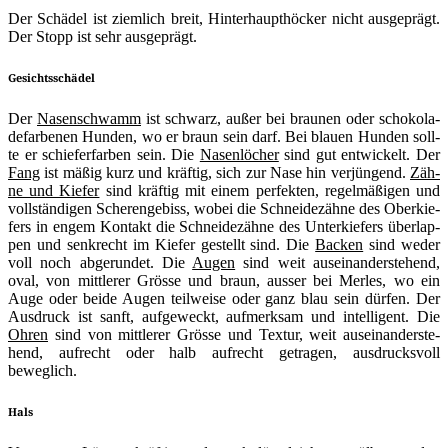
Der Schä­del ist ziem­lich breit, Hin­ter­haupt­hö­cker nicht aus­ge­prägt.
Der Stopp ist sehr ausgeprägt.
Gesichtsschädel
Der
Nasen­schwamm
ist schwarz, außer bei brau­nen oder scho­ko­la­
de­far­be­nen Hun­den, wo er braun sein darf. Bei blau­en Hun­den soll­
te er schie­fer­far­ben sein. Die
Nasen­lö­cher
sind gut ent­wi­ckelt. Der
Fang
ist mäßig kurz und kräf­tig, sich zur Nase hin ver­jün­gend.
Zäh­
ne und Kie­fer
sind kräf­tig mit einem per­fek­ten, regel­mä­ßi­gen und
voll­stän­di­gen Sche­ren­ge­biss, wobei die Schnei­de­zäh­ne des Ober­kie­
fers in engem Kon­takt die Schnei­de­zäh­ne des Unter­kie­fers über­lap­
pen und senk­recht im Kie­fer gestellt sind. Die
Backen
sind weder
voll noch abge­run­det. Die
Augen
sind weit aus­ein­an­der­ste­hend,
oval, von mitt­le­rer Grös­se und braun, aus­ser bei Mer­les, wo ein
Auge oder bei­de Augen teil­wei­se oder ganz blau sein dür­fen. Der
Aus­druck ist sanft, auf­ge­weckt, auf­merk­sam und intel­li­gent. Die
Ohren
sind von mitt­le­rer Grös­se und Tex­tur, weit aus­ein­an­der­ste­
hend, auf­recht oder halb auf­recht getra­gen, aus­drucks­voll
beweglich.
Hals