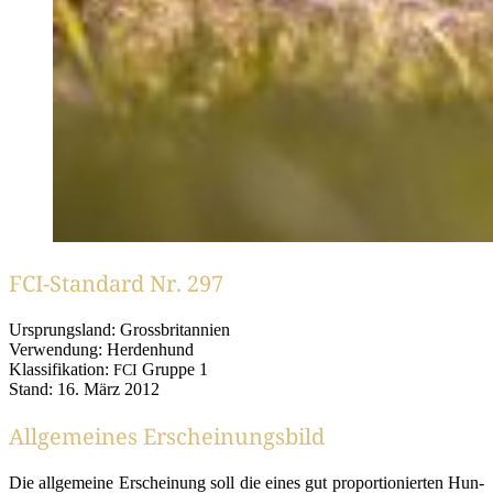
FCI-Standard Nr. 297
Ursprungs­land: Grossbritannien
Ver­wen­dung: Herdenhund
Klas­si­fi­ka­ti­on:
Grup­pe 1
FCI
Stand: 16. März 2012
Allgemeines Erscheinungsbild
Die all­ge­mei­ne Erschei­nung soll die eines gut pro­por­tio­nier­ten Hun­