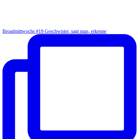
Broad­mitt­wochs #19 Geschwis­ter, sagt man, erkenne