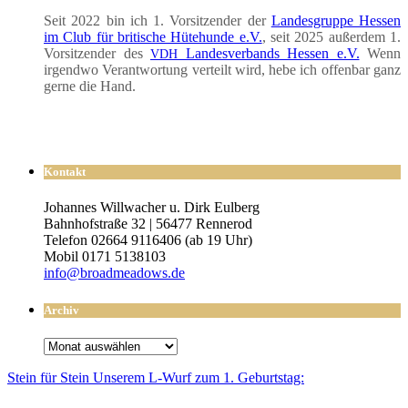
Seit 2022 bin ich 1. Vor­sit­zen­der der
Lan­des­grup­pe Hes­sen
im Club für bri­ti­sche Hüte­hun­de e.V.
, seit 2025 außer­dem 1.
Vor­sit­zen­der des
Lan­des­ver­bands Hes­sen e.V.
Wenn
VDH
irgend­wo Ver­ant­wor­tung ver­teilt wird, hebe ich offen­bar ganz
ger­ne die Hand.
Kontakt
Johannes Willwacher u. Dirk Eulberg
Bahnhofstraße 32 | 56477 Rennerod
Telefon 02664 9116406 (ab 19 Uhr)
Mobil 0171 5138103
info@broadmeadows.de
Archiv
Archiv
Stein für Stein Unse­rem L-Wurf zum 1. Geburtstag: