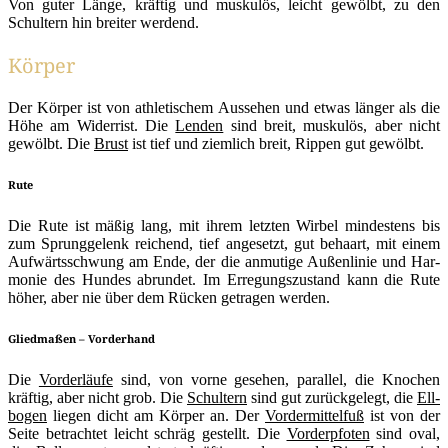
Von guter Län­ge, kräf­tig und mus­ku­lös, leicht gewölbt, zu den
Schul­tern hin brei­ter werdend.
Körper
Der Kör­per ist von ath­le­ti­schem Aus­se­hen und etwas län­ger als die
Höhe am Wider­rist. Die
Len­den
sind breit, mus­ku­lös, aber nicht
gewölbt. Die
Brust
ist tief und ziem­lich breit, Rip­pen gut gewölbt.
Rute
Die Rute ist mäßig lang, mit ihrem letz­ten Wir­bel min­des­tens bis
zum Sprung­ge­lenk rei­chend, tief ange­setzt, gut behaart, mit einem
Auf­wärts­schwung am Ende, der die anmu­ti­ge Außen­li­nie und Har­
mo­nie des Hun­des abrun­det. Im Erre­gungs­zu­stand kann die Rute
höher, aber nie über dem Rücken getra­gen werden.
Gliedmaßen – Vorderhand
Die
Vor­der­läu­fe
sind, von vor­ne gese­hen, par­al­lel, die Kno­chen
kräf­tig, aber nicht grob. Die
Schul­tern
sind gut zurück­ge­legt, die
Ell­
bo­gen
lie­gen dicht am Kör­per an. Der
Vor­der­mit­tel­fuß
ist von der
Sei­te betrach­tet leicht schräg gestellt. Die
Vor­der­pfo­ten
sind oval,