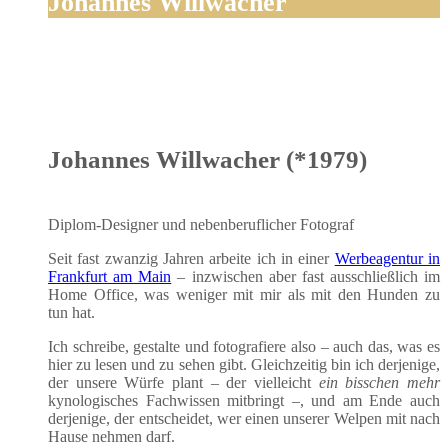
Johannes Willwacher
Johannes Willwacher (*1979)
Diplom-Desi­gner und neben­be­ruf­li­cher Fotograf
Seit fast zwan­zig Jah­ren arbei­te ich in einer
Wer­be­agen­tur in
Frank­furt am Main
– inzwi­schen aber fast aus­schließ­lich im
Home Office, was weni­ger mit mir als mit den Hun­den zu
tun hat.
Ich schrei­be, gestal­te und foto­gra­fie­re also – auch das, was es
hier zu lesen und zu sehen gibt. Gleich­zei­tig bin ich der­je­ni­ge,
der unse­re Wür­fe plant – der viel­leicht
ein biss­chen mehr
kyno­lo­gi­sches Fach­wis­sen mit­bringt –, und am Ende auch
der­je­ni­ge, der ent­schei­det, wer einen unse­rer Wel­pen mit nach
Hau­se neh­men darf.