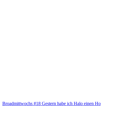
Broad­mitt­wochs #18 Ges­tern habe ich Halo einen Ho