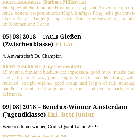
(Bar­ba­ra Müller/
)
RICHTERBERICHT
CH
Hoch­ge­win­kel­te, femi­ni­ne Hün­din, ras­se­ty­pi­sche Außen­li­ni­en, femi­
ni­ner, bes­tens pro­por­tio­nier­ter Kopf, kräf­ti­ger Fang, sehr gut ent­wi­
ckel­ter Kör­per, lan­ge gut ange­setz­te Rute, freie Bewe­gung, gera­de
im Kom­men und Gehen.
05|08|2018 –
Gießen
CACIB
(Zwischenklasse)
V1
CAC
4. Anwart­schaft Dt. Champion
(Guy Devriendt/B)
RICHTERBERICHT
15 months, femi­ni­ne bitch, sweet expres­si­on, good ratio, muz­zle and
skull, stop, under­jaw, good length of neck, excel­lent body, well
mus­cled, straight topli­ne, good croup and length of tail, stan­ding
par­al­lel in front, good angu­la­ted in front, a bit over in back, typi­
cal mover.
09|08|2018 – Benelux-Winner Amsterdam
(Jugendklasse)
Ex1, Best Junior
Bene­lux-Junior­win­ner, Crufts-Qua­li­fi­ka­ti­on 2019
: Mari­on Ten Cate/
RICHTER
NL