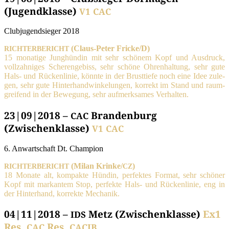
(Jugendklasse)
V1
CAC
Club­ju­gend­sie­ger 2018
(Claus-Peter Fricke/D)
RICHTERBERICHT
15 mona­ti­ge Jung­hün­din mit sehr schö­nem Kopf und Aus­druck,
voll­zah­ni­ges Sche­ren­ge­biss, sehr schö­ne Ohren­hal­tung, sehr gute
Hals- und Rücken­li­nie, könn­te in der Brust­tie­fe noch eine Idee zule­
gen, sehr gute Hin­ter­hand­win­ke­lun­gen, kor­rekt im Stand und raum­
grei­fend in der Bewe­gung, sehr auf­merk­sa­mes Verhalten.
23|09|2018 –
Brandenburg
CAC
(Zwischenklasse)
V1
CAC
6. Anwart­schaft Dt. Champion
(Milan Krinke/
)
RICHTERBERICHT
CZ
18 Mona­te alt, kom­pak­te Hün­din, per­fek­tes For­mat, sehr schö­ner
Kopf mit mar­kan­tem Stop, per­fek­te Hals- und Rücken­li­nie, eng in
der Hin­ter­hand, kor­rek­te Mechanik.
04|11|2018 –
Metz (Zwischenklasse)
Ex1
IDS
Res.
Res.
CAC
CACIB