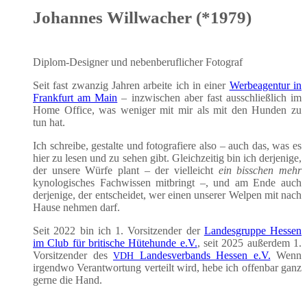
Johannes Willwacher (*1979)
Diplom-Desi­gner und neben­be­ruf­li­cher Fotograf
Seit fast zwan­zig Jah­ren arbei­te ich in einer
Wer­be­agen­tur in
Frank­furt am Main
– inzwi­schen aber fast aus­schließ­lich im
Home Office, was weni­ger mit mir als mit den Hun­den zu
tun hat.
Ich schrei­be, gestal­te und foto­gra­fie­re also – auch das, was es
hier zu lesen und zu sehen gibt. Gleich­zei­tig bin ich der­je­ni­ge,
der unse­re Wür­fe plant – der viel­leicht
ein biss­chen mehr
kyno­lo­gi­sches Fach­wis­sen mit­bringt –, und am Ende auch
der­je­ni­ge, der ent­schei­det, wer einen unse­rer Wel­pen mit nach
Hau­se neh­men darf.
Seit 2022 bin ich 1. Vor­sit­zen­der der
Lan­des­grup­pe Hes­sen
im Club für bri­ti­sche Hüte­hun­de e.V.
, seit 2025 außer­dem 1.
Vor­sit­zen­der des
Lan­des­ver­bands Hes­sen e.V.
Wenn
VDH
irgend­wo Ver­ant­wor­tung ver­teilt wird, hebe ich offen­bar ganz
ger­ne die Hand.