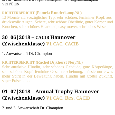
/Club
VDH
(Pame­la Runderkamp/
)
RICHTERBERICHT
NL
13 Mona­te alt, vor­züg­li­cher Typ, sehr schö­ner, femi­ni­ner Kopf, aus­
drucks­vol­le Augen, Sche­re, sehr schö­ne Ober­li­nie, guter Kör­per und
Kno­chen, sehr schö­nes Haar­kleid, easy mover, sehr lie­bes Wesen.
30|06|2018 –
Hannover
CACIB
(Zwischenklasse)
,
V1
CAC
CACIB
1. Anwart­schaft Dt. Champion
(Rachel Dijk­horst-Noi­j/
)
RICHTERBERICHT
NL
Sehr attrak­ti­ve Hün­din, sehr schö­nes Gebäu­de, gute Kör­per­län­ge,
sehr schö­ner Kopf, femi­ni­ne Gesamt­erschei­nung, müss­te nur etwas
mehr Spi­rit in der Bewe­gung haben, Hün­din mit gro­ßer Zukunft,
super Präsentation.
01|07|2018 – Annual Trophy Hannover
(Zwischenklasse)
, Res.
V1
CAC
CACIB
2. und 3. Anwart­schaft Dt. Champion