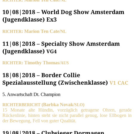
10|08|2018 – World Dog Show Amsterdam
(Jugendklasse) Ex3
: Mari­on Ten Cate/
RICHTER
NL
11|08|2018 – Specialty Show Amsterdam
(Jugendklasse)
VG4
: Timo­thy Thomas/
RICHTER
AUS
18|08|2018 – Border Collie
Spezialausstellung (Zwischenklasse)
V1
CAC
5. Anwart­schaft Dt. Champion
(Barb­ka Novak/
)
RICHTERBERICHT
SLO
15 Mona­te alte Hün­din, vor­züg­lich getra­ge­ne Ohren, gera­de
Rücken­li­nie, hin­ten steht sie nicht par­al­lel genug, lose Ell­bo­gen in
der Bewe­gung, Fell von guter Qualität.
19|08|2018 – Clubsieger Dormagen