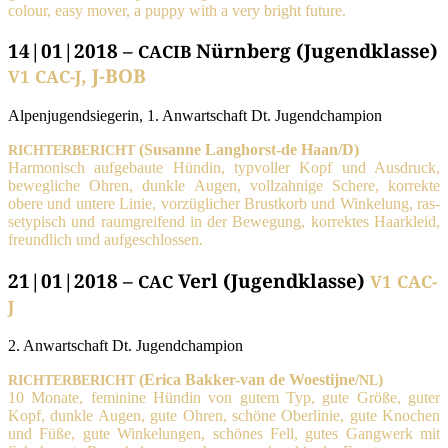
colour, easy mover, a pup­py with a very bright future.
14|01|2018 –
Nürnberg (Jugendklasse)
CACIB
, J-BOB
V1
CAC-J
Alpen­ju­gend­sie­ge­rin, 1. Anwart­schaft Dt. Jugendchampion
(Susan­ne Lang­horst-de Haan/D)
RICHTERBERICHT
Har­mo­nisch auf­ge­bau­te Hün­din, typ­vol­ler Kopf und Aus­druck,
beweg­li­che Ohren, dunk­le Augen, voll­zah­ni­ge Sche­re, kor­rek­te
obe­re und unte­re Linie, vor­züg­li­cher Brust­korb und Win­ke­lung, ras­
se­ty­pisch und raum­grei­fend in der Bewe­gung, kor­rek­tes Haar­kleid,
freund­lich und aufgeschlossen.
21|01|2018 –
Verl (Jugendklasse)
CAC
V1
CAC-
J
2. Anwart­schaft Dt. Jugendchampion
(Eri­ca Bak­ker-van de Woestijne/
)
RICHTERBERICHT
NL
10 Mona­te, femi­ni­ne Hün­din von gutem Typ, gute Grö­ße, guter
Kopf, dunk­le Augen, gute Ohren, schö­ne Ober­li­nie, gute Kno­chen
und Füße, gute Win­ke­lun­gen, schö­nes Fell, gutes Gang­werk mit