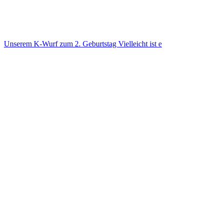
Unse­rem K-Wurf zum 2. Geburts­tag Viel­leicht ist e