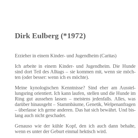
Dirk Eulberg (*1972)
Erzie­her in einem Kin­der- und Jugend­heim (Cari­tas)
Ich arbei­te in einem Kin­der- und Jugend­heim. Die Hun­de
sind dort Teil des All­tags – sie kom­men mit, wenn sie möch­
ten (oder bes­ser: wenn ich es möchte).
Mei­ne kyno­lo­gi­schen Kennt­nis­se? Sind eher am Aus­stel­
lungs­ring ori­en­tiert. Ich kann lau­fen, stel­len und die Hun­de im
Ring gut aus­se­hen las­sen – meis­tens jeden­falls. Alles, was
dar­über hin­aus­geht – Stamm­bäu­me, Gene­tik, Wel­pen­an­fra­gen
– über­las­se ich ger­ne ande­ren. Das hat sich bewährt. Und bis­
lang auch nicht geschadet.
Genau­so wie der küh­le Kopf, den ich auch dann behal­te,
wenn es unter der Geburt ein­mal hek­tisch wird.