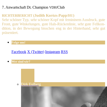
7. Anwart­schaft Dt. Cham­pi­on
/Club
VDH
(Judith Koròzs-Pap­p/
)
RICHTERBERICHT
HU
Sehr schö­ner Typ, sehr schö­ner Kopf mit femi­ni­nem Aus­druck, gute
Front, gute Win­ke­lun­gen, gute Hals-Rücken­li­nie, sehr gute Fell­kon­
di­ti­on, in der Bewe­gung biss­chen eng in der Hin­ter­hand, sehr gut
präsentiert.
Folge uns!
Facebook
X (Twitter)
Instagram
RSS
Wer sind wir?
Dirk Eulberg