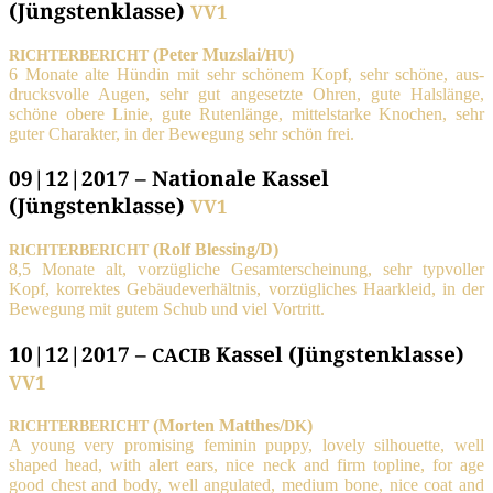
(Jüngstenklasse)
VV1
(Peter Muzslai/
)
RICHTERBERICHT
HU
6 Mona­te alte Hün­din mit sehr schö­nem Kopf, sehr schö­ne, aus­
drucks­vol­le Augen, sehr gut ange­setz­te Ohren, gute Hals­län­ge,
schö­ne obe­re Linie, gute Ruten­län­ge, mit­tel­star­ke Kno­chen, sehr
guter Cha­rak­ter, in der Bewe­gung sehr schön frei.
09|12|2017 – Nationale Kassel
(Jüngstenklasse)
VV1
(Rolf Blessing/D)
RICHTERBERICHT
8,5 Mona­te alt, vor­züg­li­che Gesamt­erschei­nung, sehr typ­vol­ler
Kopf, kor­rek­tes Gebäu­de­ver­hält­nis, vor­züg­li­ches Haar­kleid, in der
Bewe­gung mit gutem Schub und viel Vortritt.
10|12|2017 –
Kassel (Jüngstenklasse)
CACIB
VV1
(Mor­ten Matthes/
)
RICHTERBERICHT
DK
A young very pro­mi­sing femi­nin pup­py, love­ly sil­hou­et­te, well
shaped head, with alert ears, nice neck and firm topli­ne, for age
good chest and body, well angu­la­ted, medi­um bone, nice coat and