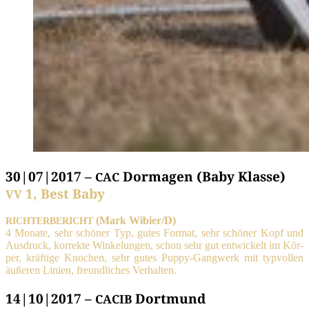
30|07|2017 –
Dormagen (Baby Klasse)
CAC
1, Best Baby
VV
(Mark Wibier/D)
RICHTERBERICHT
4 Mona­te, sehr schö­ner Typ, gutes For­mat, sehr schö­ner Kopf und
Aus­druck, kor­rek­te Win­ke­lun­gen, schon sehr gut ent­wi­ckelt im Kör­
per, kräf­ti­ge Kno­chen, sehr gutes Pup­py-Gang­werk mit typ­vol­len
äuße­ren Lini­en, freund­li­ches Verhalten.
14|10|2017 –
Dortmund
CACIB