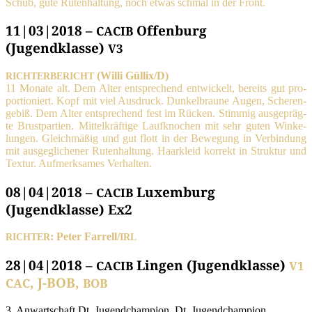
Schub, gute Ruten­hal­tung, noch etwas schmal in der Front.
11|03|2018 –
Offenburg
CACIB
(Jugendklasse)
V3
(Wil­li Güllix/D)
RICHTERBERICHT
11 Mona­te alt. Dem Alter ent­spre­chend ent­wi­ckelt, bereits gut pro­
por­tio­niert. Kopf mit viel Aus­druck. Dun­kel­brau­ne Augen, Sche­ren­
ge­biß. Dem Alter ent­spre­chend fest im Rücken. Stim­mig aus­ge­präg­
te Brust­par­tien. Mit­tel­kräf­ti­ge Lauf­kno­chen mit sehr guten Win­ke­
lun­gen. Gleich­mä­ßig und gut flott in der Bewe­gung in Ver­bin­dung
mit aus­ge­gli­che­ner Ruten­hal­tung. Haar­kleid kor­rekt in Struk­tur und
Tex­tur. Auf­merk­sa­mes Verhalten.
08|04|2018 –
Luxemburg
CACIB
(Jugendklasse) Ex2
: Peter Farrell/
RICHTER
IRL
28|04|2018 –
Lingen (Jugendklasse)
CACIB
V1
, J-BOB,
CAC
BOB
3. Anwart­schaft Dt. Jugend­cham­pi­on, Dt. Jugend­cham­pi­on