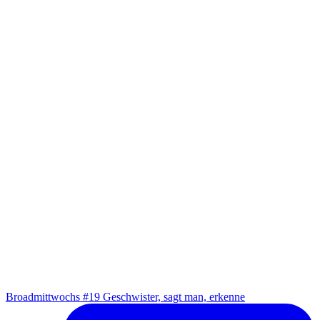
Broad­mitt­wochs #19 Geschwis­ter, sagt man, erkenne