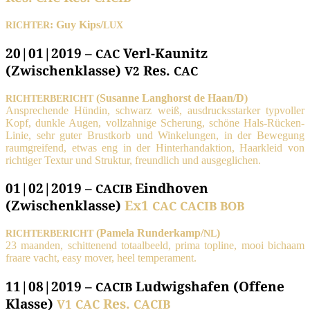
: Guy Kips/
RICHTER
LUX
20|01|2019 –
Verl-Kaunitz
CAC
(Zwischenklasse)
Res.
V2
CAC
(Susan­ne Lang­horst de Haan/D)
RICHTERBERICHT
Anspre­chen­de Hün­din, schwarz weiß, aus­drucks­star­ker typ­vol­ler
Kopf, dunk­le Augen, voll­zah­ni­ge Sche­rung, schö­ne Hals-Rücken-
Linie, sehr guter Brust­korb und Win­ke­lun­gen, in der Bewe­gung
raum­grei­fend, etwas eng in der Hin­ter­hand­ak­ti­on, Haar­kleid von
rich­ti­ger Tex­tur und Struk­tur, freund­lich und ausgeglichen.
01|02|2019 –
Eindhoven
CACIB
(Zwischenklasse)
Ex1
CAC
CACIB
BOB
(Pame­la Runderkamp/
)
RICHTERBERICHT
NL
23 maan­den, schit­ten­end totaal­beeld, pri­ma topli­ne, mooi bichaam
fraa­re vacht, easy mover, heel temperament.
11|08|2019 –
Ludwigshafen (Offene
CACIB
Klasse)
Res.
V1
CAC
CACIB