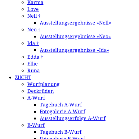
Karma
Love
Nell †
Ausstellungsergebnisse »Nell«
Neo †
Ausstellungsergebnisse »Neo«
Ida †
Ausstellungsergebnisse »Ida«
Edda †
Ellie
Runa
ZUCHT
Wurfplanung
Deckrüden
A-Wurf
Tagebuch A-Wurf
Fotogalerie A-Wurf
Ausstellungserfolge A-Wurf
B-Wurf
Tagebuch B-Wurf
Fotogalerie B-Wurf