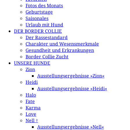
Fotos des Monats
Geburtstage
Saisonales
Urlaub mit Hund
DER BORDER COLLIE
Der Rassestandard
Charakter und Wesensmerkmale
Gesundheit und Erkrankungen
Border Collie Zucht
UNSERE HUNDE
Zion
Ausstellungsergebnisse »Zion«
Heidi
Ausstellungsergebnisse »Heidi«
Halo
Fate
Karma
Love
Nell †
Ausstellungsergebnisse »Nell«