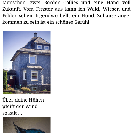
Men­schen, zwei Bor­der Col­lies und eine Hand voll
Zukunft. Vom Fens­ter aus kann ich Wald, Wie­sen und
Fel­der sehen. Irgend­wo bellt ein Hund. Zuhau­se ange­
kom­men zu sein ist ein schö­nes Gefühl.
Über dei­ne Höhen
pfeift der Wind
so kalt …