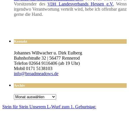
Vor­sit­zen­der des
Lan­des­ver­bands Hes­sen e.V.
Wenn
VDH
irgend­wo Ver­ant­wor­tung ver­teilt wird, hebe ich offen­bar ganz
ger­ne die Hand.
Kontakt
Johannes Willwacher u. Dirk Eulberg
Bahnhofstraße 32 | 56477 Rennerod
Telefon 02664 9116406 (ab 19 Uhr)
Mobil 0171 5138103
info@broadmeadows.de
Archiv
Archiv
Stein für Stein Unse­rem L-Wurf zum 1. Geburtstag: