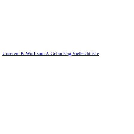
Unse­rem K-Wurf zum 2. Geburts­tag Viel­leicht ist e