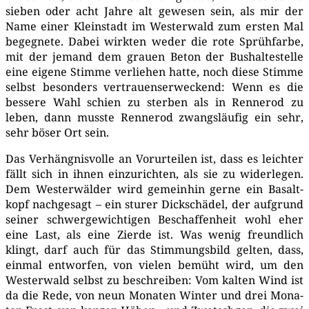
sie­ben oder acht Jah­re alt gewe­sen sein, als mir der
Name einer Klein­stadt im Wes­ter­wald zum ers­ten Mal
begeg­ne­te. Dabei wirk­ten weder die rote Sprüh­far­be,
mit der jemand dem grau­en Beton der Bus­hal­te­stel­le
eine eige­ne Stim­me ver­lie­hen hat­te, noch die­se Stim­me
selbst beson­ders ver­trau­ens­er­we­ckend: Wenn es die
bes­se­re Wahl schien zu ster­ben als in Renn­er­od zu
leben, dann muss­te Renn­er­od zwangs­läu­fig ein sehr,
sehr böser Ort sein.
Das Ver­häng­nis­vol­le an Vor­ur­tei­len ist, dass es leich­ter
fällt sich in ihnen ein­zu­rich­ten, als sie zu wider­le­gen.
Dem Wes­ter­wäl­der wird gemein­hin ger­ne ein Basalt­
kopf nach­ge­sagt – ein stu­rer Dick­schä­del, der auf­grund
sei­ner schwer­ge­wich­ti­gen Beschaf­fen­heit wohl eher
eine Last, als eine Zier­de ist. Was wenig freund­lich
klingt, darf auch für das Stim­mungs­bild gel­ten, dass,
ein­mal ent­wor­fen, von vie­len bemüht wird, um den
Wes­ter­wald selbst zu beschrei­ben: Vom kal­ten Wind ist
da die Rede, von neun Mona­ten Win­ter und drei Mona­