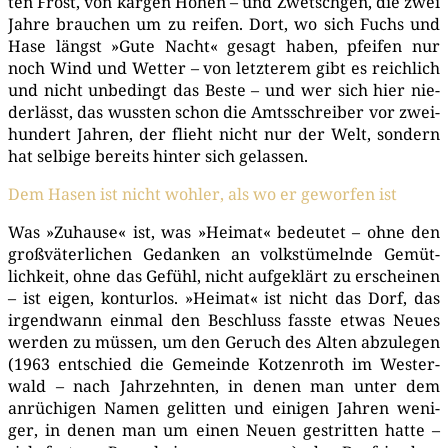
ten Frost, von kar­gen Höhen – und Zwetsch­gen, die zwei
Jah­re brau­chen um zu rei­fen. Dort, wo sich Fuchs und
Hase längst »Gute Nacht« gesagt haben, pfei­fen nur
noch Wind und Wet­ter – von letz­te­rem gibt es reich­lich
und nicht unbe­dingt das Bes­te – und wer sich hier nie­
der­lässt, das wuss­ten schon die Amts­schrei­ber vor zwei­
hun­dert Jah­ren, der flieht nicht nur der Welt, son­dern
hat sel­bi­ge bereits hin­ter sich gelassen.
Dem Hasen ist nicht woh­ler, als wo er gewor­fen ist
Was »Zuhau­se« ist, was »Hei­mat« bedeu­tet – ohne den
groß­vä­ter­li­chen Gedan­ken an volks­tü­meln­de Gemüt­
lich­keit, ohne das Gefühl, nicht auf­ge­klärt zu erschei­nen
– ist eigen, kon­tur­los. »Hei­mat« ist nicht das Dorf, das
irgend­wann ein­mal den Beschluss fass­te etwas Neu­es
wer­den zu müs­sen, um den Geruch des Alten abzu­le­gen
(1963 ent­schied die Gemein­de Kot­zen­roth im Wes­ter­
wald – nach Jahr­zehn­ten, in denen man unter dem
anrü­chi­gen Namen gelit­ten und eini­gen Jah­ren weni­
ger, in denen man um einen Neu­en gestrit­ten hat­te –