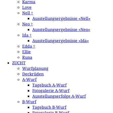
Karma
Love
Nell †
Ausstellungsergebnisse »Nell«
Neo †
Ausstellungsergebnisse »Neo«
Ida †
Ausstellungsergebnisse »Ida«
Edda †
Ellie
Runa
ZUCHT
Wurfplanung
Deckrüden
A-Wurf
Tagebuch A-Wurf
Fotogalerie A-Wurf
Ausstellungserfolge A-Wurf
B-Wurf
Tagebuch B-Wurf
Fotogalerie B-Wurf