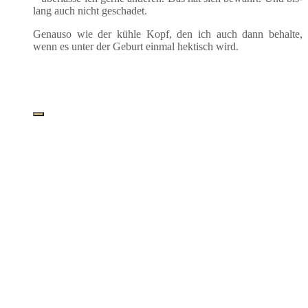
lang auch nicht geschadet.
Genau­so wie der küh­le Kopf, den ich auch dann behal­te,
wenn es unter der Geburt ein­mal hek­tisch wird.