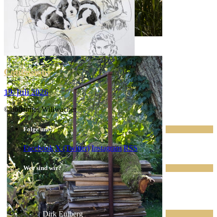
Grün im Gar­ten I
Confessions
19. Juli 2026
© Johannes Willwacher
Folge uns!
Facebook
X (Twitter)
Instagram
RSS
Wer sind wir?
Dirk Eulberg