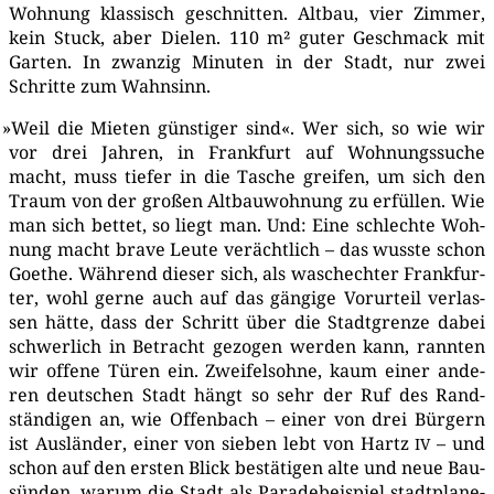
Woh­nung klas­sisch geschnit­ten. Alt­bau, vier Zim­mer,
kein Stuck, aber Die­len. 110 m² guter Geschmack mit
Gar­ten. In zwan­zig Minu­ten in der Stadt, nur zwei
Schrit­te zum Wahnsinn.
»
Weil die Mie­ten güns­ti­ger sind«. Wer sich, so wie wir
vor drei Jah­ren, in Frank­furt auf Woh­nungs­su­che
macht, muss tie­fer in die Tasche grei­fen, um sich den
Traum von der gro­ßen Alt­bau­woh­nung zu erfül­len. Wie
man sich bet­tet, so liegt man. Und: Eine schlech­te Woh­
nung macht bra­ve Leu­te ver­ächt­lich – das wuss­te schon
Goe­the. Wäh­rend die­ser sich, als wasch­ech­ter Frank­fur­
ter, wohl ger­ne auch auf das gän­gi­ge Vor­ur­teil ver­las­
sen hät­te, dass der Schritt über die Stadt­gren­ze dabei
schwer­lich in Betracht gezo­gen wer­den kann, rann­ten
wir offe­ne Türen ein. Zwei­fels­oh­ne, kaum einer ande­
ren deut­schen Stadt hängt so sehr der Ruf des Rand­
stän­di­gen an, wie Offen­bach – einer von drei Bür­gern
ist Aus­län­der, einer von sie­ben lebt von Hartz
– und
IV
schon auf den ers­ten Blick bestä­ti­gen alte und neue Bau­
sün­den, war­um die Stadt als Para­de­bei­spiel stadt­pla­ne­