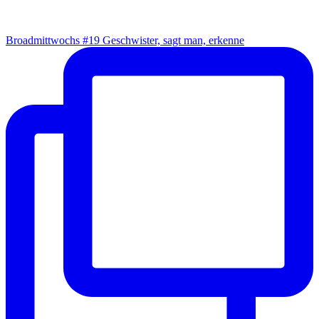
Broad­mitt­wochs #19 Geschwis­ter, sagt man, erkenne