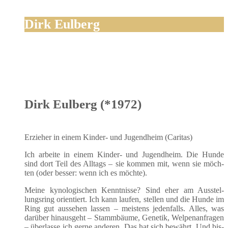
Dirk Eulberg
Dirk Eulberg (*1972)
Erzie­her in einem Kin­der- und Jugend­heim (Cari­tas)
Ich arbei­te in einem Kin­der- und Jugend­heim. Die Hun­de
sind dort Teil des All­tags – sie kom­men mit, wenn sie möch­
ten (oder bes­ser: wenn ich es möchte).
Mei­ne kyno­lo­gi­schen Kennt­nis­se? Sind eher am Aus­stel­
lungs­ring ori­en­tiert. Ich kann lau­fen, stel­len und die Hun­de im
Ring gut aus­se­hen las­sen – meis­tens jeden­falls. Alles, was
dar­über hin­aus­geht – Stamm­bäu­me, Gene­tik, Wel­pen­an­fra­gen
– über­las­se ich ger­ne ande­ren. Das hat sich bewährt. Und bis­