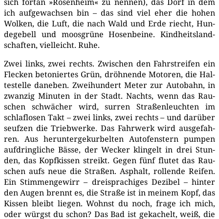
sich fort­an »Rosen­heim« zu nen­nen), das Dorf in dem
ich auf­ge­wach­sen bin – das sind viel eher die hohen
Wol­ken, die Luft, die nach Wald und Erde riecht, Hun­
de­ge­bell und moos­grü­ne Hosen­bei­ne. Kind­heits­land­
schaf­ten, viel­leicht. Ruhe.
Zwei links, zwei rechts. Zwi­schen den Fahr­strei­fen ein
Fle­cken beto­nier­tes Grün, dröh­nen­de Moto­ren, die Hal­
te­stel­le dane­ben. Zwei­hun­dert Meter zur Auto­bahn, in
zwan­zig Minu­ten in der Stadt. Nachts, wenn das Rau­
schen schwä­cher wird, sur­ren Stra­ßen­leuch­ten im
schlaf­lo­sen Takt – zwei links, zwei rechts – und dar­über
seuf­zen die Trieb­wer­ke. Das Fahr­werk wird aus­ge­fah­
ren. Aus her­un­ter­ge­kur­bel­ten Auto­fens­tern pum­pen
auf­dring­li­che Bäs­se, der Wecker klin­gelt in drei Stun­
den, das Kopf­kis­sen streikt. Gegen fünf flu­tet das Rau­
schen aufs neue die Stra­ßen. Asphalt, rol­len­de Rei­fen.
Ein Stim­men­ge­wirr – drei­spra­chi­ges Dezi­bel – hin­ter
den Augen brennt es, die Stra­ße ist in mei­nem Kopf, das
Kis­sen bleibt lie­gen. Wohnst du noch, fra­ge ich mich,
oder würgst du schon? Das Bad ist geka­chelt, weiß, die