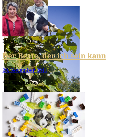
Im Hof
Nächster Beitrag
Der Beste, der ich sein kann
20. November 2011
Ähnliche Beiträge
Wo Zwetsch­gen zwei Jah­re brau­
chen um zu rei­fen ern­tet man
eben Wein