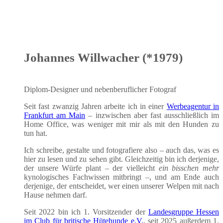
Johannes Willwacher (*1979)
Diplom-Desi­gner und neben­be­ruf­li­cher Fotograf
Seit fast zwan­zig Jah­ren arbei­te ich in einer
Wer­be­agen­tur in
Frank­furt am Main
– inzwi­schen aber fast aus­schließ­lich im
Home Office, was weni­ger mit mir als mit den Hun­den zu
tun hat.
Ich schrei­be, gestal­te und foto­gra­fie­re also – auch das, was es
hier zu lesen und zu sehen gibt. Gleich­zei­tig bin ich der­je­ni­ge,
der unse­re Wür­fe plant – der viel­leicht
ein biss­chen mehr
kyno­lo­gi­sches Fach­wis­sen mit­bringt –, und am Ende auch
der­je­ni­ge, der ent­schei­det, wer einen unse­rer Wel­pen mit nach
Hau­se neh­men darf.
Seit 2022 bin ich 1. Vor­sit­zen­der der
Lan­des­grup­pe Hes­sen
im Club für bri­ti­sche Hüte­hun­de e.V.
, seit 2025 außer­dem 1.