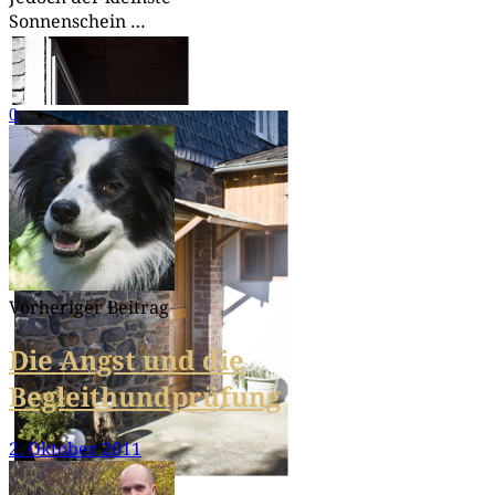
Sonnenschein …
0
Glück
Vorheriger Beitrag
Die Angst und die
Begleithundprüfung
2. Oktober 2011