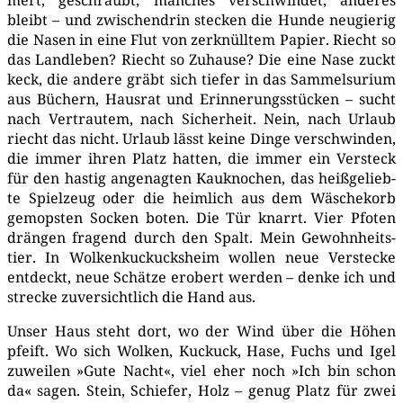
mert, geschraubt, man­ches ver­schwin­det, ande­res
bleibt – und zwi­schen­drin ste­cken die Hun­de neu­gie­rig
die Nasen in eine Flut von zer­knüll­tem Papier. Riecht so
das Land­le­ben? Riecht so Zuhau­se? Die eine Nase zuckt
keck, die ande­re gräbt sich tie­fer in das Sam­mel­su­ri­um
aus Büchern, Haus­rat und Erin­ne­rungs­stü­cken – sucht
nach Ver­trau­tem, nach Sicher­heit. Nein, nach Urlaub
riecht das nicht. Urlaub lässt kei­ne Din­ge ver­schwin­den,
die immer ihren Platz hat­ten, die immer ein Ver­steck
für den has­tig ange­nag­ten Kau­kno­chen, das heiß­ge­lieb­
te Spiel­zeug oder die heim­lich aus dem Wäsche­korb
gemops­ten Socken boten. Die Tür knarrt. Vier Pfo­ten
drän­gen fra­gend durch den Spalt. Mein Gewohn­heits­
tier. In Wol­ken­ku­ckucks­heim wol­len neue Ver­ste­cke
ent­deckt, neue Schät­ze erobert wer­den – den­ke ich und
stre­cke zuver­sicht­lich die Hand aus.
Unser Haus steht dort, wo der Wind über die Höhen
pfeift. Wo sich Wol­ken, Kuckuck, Hase, Fuchs und Igel
zuwei­len »Gute Nacht«, viel eher noch »Ich bin schon
da« sagen. Stein, Schie­fer, Holz – genug Platz für zwei