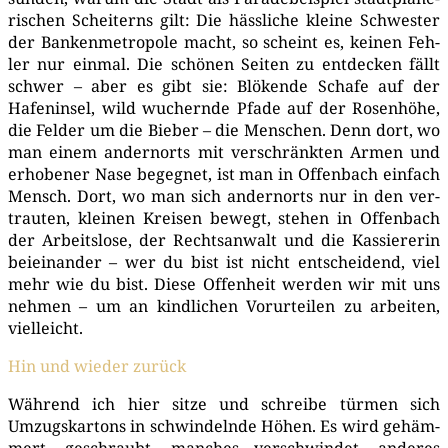
ri­schen Schei­terns gilt: Die häss­li­che klei­ne Schwes­ter
der Ban­ken­me­tro­po­le macht, so scheint es, kei­nen Feh­
ler nur ein­mal. Die schö­nen Sei­ten zu ent­de­cken fällt
schwer – aber es gibt sie: Blö­ken­de Scha­fe auf der
Hafen­in­sel, wild wuchern­de Pfa­de auf der Rosen­hö­he,
die Fel­der um die Bie­ber – die Men­schen. Denn dort, wo
man einem andern­orts mit ver­schränk­ten Armen und
erho­be­ner Nase begeg­net, ist man in Offen­bach ein­fach
Mensch. Dort, wo man sich andern­orts nur in den ver­
trau­ten, klei­nen Krei­sen bewegt, ste­hen in Offen­bach
der Arbeits­lo­se, der Rechts­an­walt und die Kas­sie­re­rin
bei­ein­an­der – wer du bist ist nicht ent­schei­dend, viel
mehr wie du bist. Die­se Offen­heit wer­den wir mit uns
neh­men – um an kind­li­chen Vor­ur­tei­len zu arbei­ten,
vielleicht.
Hin und wie­der zurück
Wäh­rend ich hier sit­ze und schrei­be tür­men sich
Umzugs­kar­tons in schwin­deln­de Höhen. Es wird gehäm­