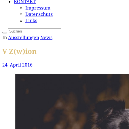
KONTAKT
Impressum
Datenschutz
Links
In
Ausstellungen
News
V Z(w)ion
24. April 2016