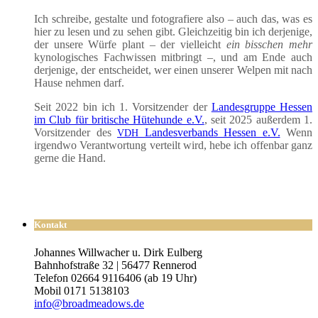
Ich schrei­be, gestal­te und foto­gra­fie­re also – auch das, was es
hier zu lesen und zu sehen gibt. Gleich­zei­tig bin ich der­je­ni­ge,
der unse­re Wür­fe plant – der viel­leicht
ein biss­chen mehr
kyno­lo­gi­sches Fach­wis­sen mit­bringt –, und am Ende auch
der­je­ni­ge, der ent­schei­det, wer einen unse­rer Wel­pen mit nach
Hau­se neh­men darf.
Seit 2022 bin ich 1. Vor­sit­zen­der der
Lan­des­grup­pe Hes­sen
im Club für bri­ti­sche Hüte­hun­de e.V.
, seit 2025 außer­dem 1.
Vor­sit­zen­der des
Lan­des­ver­bands Hes­sen e.V.
Wenn
VDH
irgend­wo Ver­ant­wor­tung ver­teilt wird, hebe ich offen­bar ganz
ger­ne die Hand.
Kontakt
Johannes Willwacher u. Dirk Eulberg
Bahnhofstraße 32 | 56477 Rennerod
Telefon 02664 9116406 (ab 19 Uhr)
Mobil 0171 5138103
info@broadmeadows.de