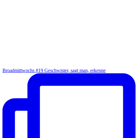
Broad­mitt­wochs #19 Geschwis­ter, sagt man, erkenne