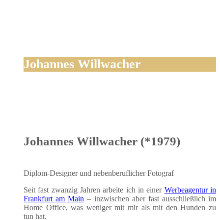
Johannes Willwacher
Johannes Willwacher (*1979)
Diplom-Desi­gner und neben­be­ruf­li­cher Fotograf
Seit fast zwan­zig Jah­ren arbei­te ich in einer
Wer­be­agen­tur in
Frank­furt am Main
– inzwi­schen aber fast aus­schließ­lich im
Home Office, was weni­ger mit mir als mit den Hun­den zu
tun hat.