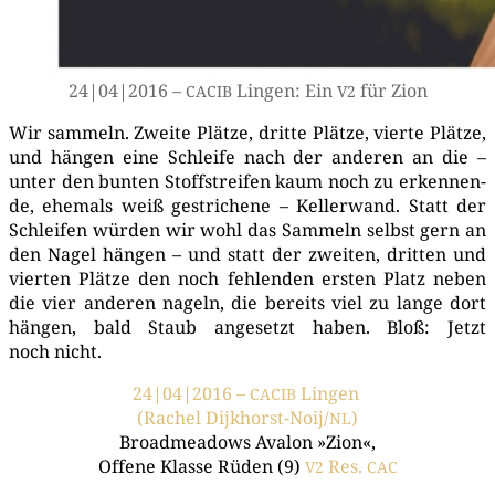
24|04|2016 –
Lin­gen: Ein
für Zion
CACIB
V2
Wir sam­meln. Zwei­te Plät­ze, drit­te Plät­ze, vier­te Plät­ze,
und hän­gen eine Schlei­fe nach der ande­ren an die –
unter den bun­ten Stoff­strei­fen kaum noch zu erken­nen­
de, ehe­mals weiß gestri­che­ne – Kel­ler­wand. Statt der
Schlei­fen wür­den wir wohl das Sam­meln selbst gern an
den Nagel hän­gen – und statt der zwei­ten, drit­ten und
vier­ten Plät­ze den noch feh­len­den ers­ten Platz neben
die vier ande­ren nageln, die bereits viel zu lan­ge dort
hän­gen, bald Staub ange­setzt haben. Bloß: Jetzt
noch nicht.
24|04|2016 –
Lingen
CACIB
(Rachel Dijk­horst-Noi­j/
)
NL
Broad­me­a­dows Ava­lon »Zion«,
Offe­ne Klas­se Rüden (9)
Res.
V2
CAC