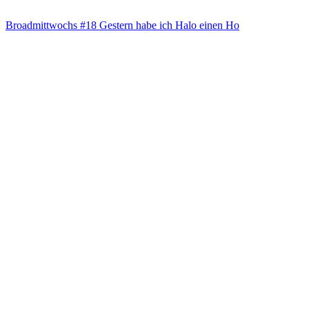
Broad­mitt­wochs #18 Ges­tern habe ich Halo einen Ho