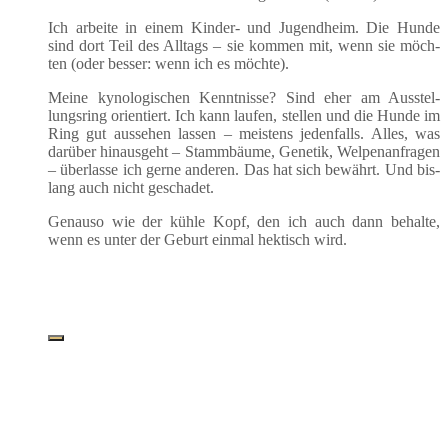
Ich arbei­te in einem Kin­der- und Jugend­heim. Die Hun­de
sind dort Teil des All­tags – sie kom­men mit, wenn sie möch­
ten (oder bes­ser: wenn ich es möchte).
Mei­ne kyno­lo­gi­schen Kennt­nis­se? Sind eher am Aus­stel­
lungs­ring ori­en­tiert. Ich kann lau­fen, stel­len und die Hun­de im
Ring gut aus­se­hen las­sen – meis­tens jeden­falls. Alles, was
dar­über hin­aus­geht – Stamm­bäu­me, Gene­tik, Wel­pen­an­fra­gen
– über­las­se ich ger­ne ande­ren. Das hat sich bewährt. Und bis­
lang auch nicht geschadet.
Genau­so wie der küh­le Kopf, den ich auch dann behal­te,
wenn es unter der Geburt ein­mal hek­tisch wird.