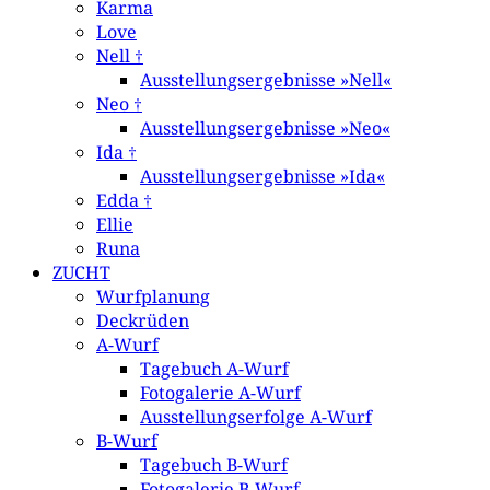
Karma
Love
Nell †
Ausstellungsergebnisse »Nell«
Neo †
Ausstellungsergebnisse »Neo«
Ida †
Ausstellungsergebnisse »Ida«
Edda †
Ellie
Runa
ZUCHT
Wurfplanung
Deckrüden
A-Wurf
Tagebuch A-Wurf
Fotogalerie A-Wurf
Ausstellungserfolge A-Wurf
B-Wurf
Tagebuch B-Wurf
Fotogalerie B-Wurf