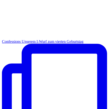
Con­fes­si­ons Unse­rem I-Wurf zum vier­ten Geburtstag