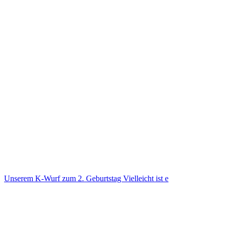
Unse­rem K-Wurf zum 2. Geburts­tag Viel­leicht ist e