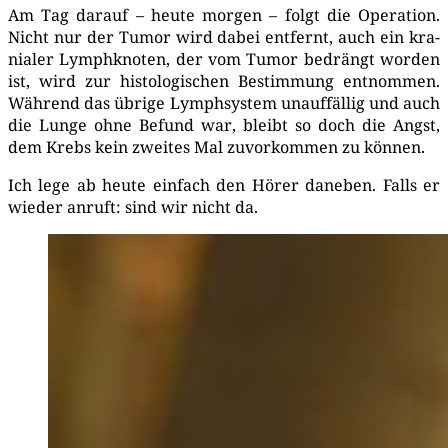
Am Tag dar­auf – heu­te mor­gen – folgt die Ope­ra­ti­on.
Nicht nur der Tumor wird dabei ent­fernt, auch ein kra­
nia­ler Lymph­kno­ten, der vom Tumor bedrängt wor­den
ist, wird zur his­to­lo­gi­schen Bestim­mung ent­nom­men.
Wäh­rend das übri­ge Lymph­sys­tem unauf­fäl­lig und auch
die Lun­ge ohne Befund war, bleibt so doch die Angst,
dem Krebs kein zwei­tes Mal zuvor­kom­men zu können.
Ich lege ab heu­te ein­fach den Hörer dane­ben. Falls er
wie­der anruft: sind wir nicht da.