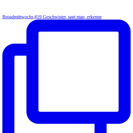
Broad­mitt­wochs #19 Geschwis­ter, sagt man, erkenne