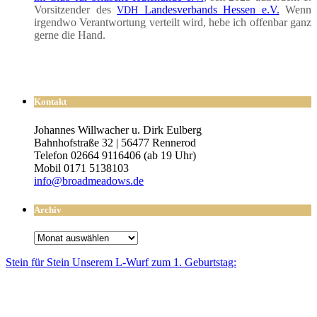
Vor­sit­zen­der des
Lan­des­ver­bands Hes­sen e.V.
Wenn
VDH
irgend­wo Ver­ant­wor­tung ver­teilt wird, hebe ich offen­bar ganz
ger­ne die Hand.
Kontakt
Johannes Willwacher u. Dirk Eulberg
Bahnhofstraße 32 | 56477 Rennerod
Telefon 02664 9116406 (ab 19 Uhr)
Mobil 0171 5138103
info@broadmeadows.de
Archiv
Archiv
Stein für Stein Unse­rem L-Wurf zum 1. Geburtstag: