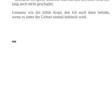
lang auch nicht geschadet.
Genau­so wie der küh­le Kopf, den ich auch dann behal­te,
wenn es unter der Geburt ein­mal hek­tisch wird.