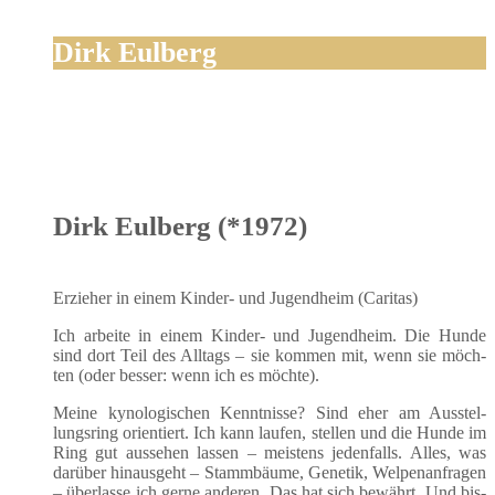
Dirk Eulberg
Dirk Eulberg (*1972)
Erzie­her in einem Kin­der- und Jugend­heim (Cari­tas)
Ich arbei­te in einem Kin­der- und Jugend­heim. Die Hun­de
sind dort Teil des All­tags – sie kom­men mit, wenn sie möch­
ten (oder bes­ser: wenn ich es möchte).
Mei­ne kyno­lo­gi­schen Kennt­nis­se? Sind eher am Aus­stel­
lungs­ring ori­en­tiert. Ich kann lau­fen, stel­len und die Hun­de im
Ring gut aus­se­hen las­sen – meis­tens jeden­falls. Alles, was
dar­über hin­aus­geht – Stamm­bäu­me, Gene­tik, Wel­pen­an­fra­gen
– über­las­se ich ger­ne ande­ren. Das hat sich bewährt. Und bis­