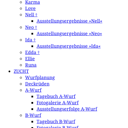
Karma
Love
Nell †
Ausstellungsergebnisse »Nell«
Neo †
Ausstellungsergebnisse »Neo«
Ida †
Ausstellungsergebnisse »Ida«
Edda †
Ellie
Runa
ZUCHT
Wurfplanung
Deckrüden
A-Wurf
Tagebuch A-Wurf
Fotogalerie A-Wurf
Ausstellungserfolge A-Wurf
B-Wurf
Tagebuch B-Wurf
Fotogalerie B-Wurf