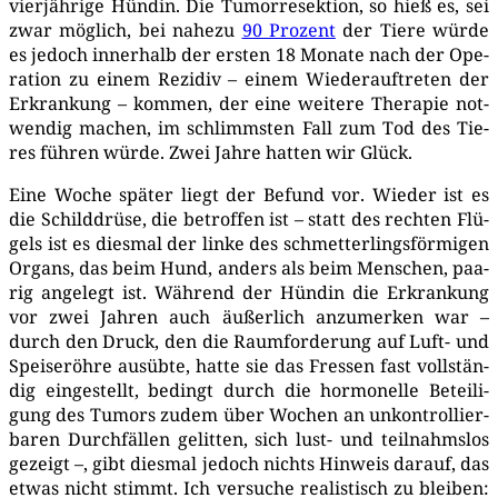
vier­jäh­ri­ge Hün­din. Die Tumor­re­sek­ti­on, so hieß es, sei
zwar mög­lich, bei nahe­zu
90 Pro­zent
der Tie­re wür­de
es jedoch inner­halb der ers­ten 18 Mona­te nach der Ope­
ra­ti­on zu einem Rezi­div – einem Wie­der­auf­tre­ten der
Erkran­kung – kom­men, der eine wei­te­re The­ra­pie not­
wen­dig machen, im schlimms­ten Fall zum Tod des Tie­
res füh­ren wür­de. Zwei Jah­re hat­ten wir Glück.
Eine Woche spä­ter liegt der Befund vor. Wie­der ist es
die Schild­drü­se, die betrof­fen ist – statt des rech­ten Flü­
gels ist es dies­mal der lin­ke des schmet­ter­lings­för­mi­gen
Organs, das beim Hund, anders als beim Men­schen, paa­
rig ange­legt ist. Wäh­rend der Hün­din die Erkran­kung
vor zwei Jah­ren auch äußer­lich anzu­mer­ken war –
durch den Druck, den die Raum­for­de­rung auf Luft- und
Spei­se­röh­re aus­üb­te, hat­te sie das Fres­sen fast voll­stän­
dig ein­ge­stellt, bedingt durch die hor­mo­nel­le Betei­li­
gung des Tumors zudem über Wochen an unkon­trol­lier­
ba­ren Durch­fäl­len gelit­ten, sich lust- und teil­nahms­los
gezeigt –, gibt dies­mal jedoch nichts Hin­weis dar­auf, das
etwas nicht stimmt. Ich ver­su­che rea­lis­tisch zu blei­ben: