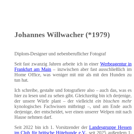
Johannes Willwacher (*1979)
Diplom-Desi­gner und neben­be­ruf­li­cher Fotograf
Seit fast zwan­zig Jah­ren arbei­te ich in einer
Wer­be­agen­tur in
Frank­furt am Main
– inzwi­schen aber fast aus­schließ­lich im
Home Office, was weni­ger mit mir als mit den Hun­den zu
tun hat.
Ich schrei­be, gestal­te und foto­gra­fie­re also – auch das, was es
hier zu lesen und zu sehen gibt. Gleich­zei­tig bin ich der­je­ni­ge,
der unse­re Wür­fe plant – der viel­leicht
ein biss­chen mehr
kyno­lo­gi­sches Fach­wis­sen mit­bringt –, und am Ende auch
der­je­ni­ge, der ent­schei­det, wer einen unse­rer Wel­pen mit nach
Hau­se neh­men darf.
Seit 2022 bin ich 1. Vor­sit­zen­der der
Lan­des­grup­pe Hes­sen
im Club für bri­ti­sche Hüte­hun­de e.V.
, seit 2025 außer­dem 1.