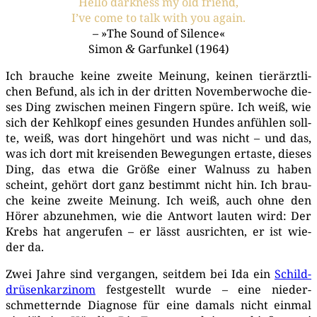
Hel­lo dark­ness my old friend,
I’ve come to talk with you again.
– »The Sound of Silence«
Simon
Gar­fun­kel (1964)
&
Ich brau­che kei­ne zwei­te Mei­nung, kei­nen tier­ärzt­li­
chen Befund, als ich in der drit­ten Novem­ber­wo­che die­
ses Ding zwi­schen mei­nen Fin­gern spü­re. Ich weiß, wie
sich der Kehl­kopf eines gesun­den Hun­des anfüh­len soll­
te, weiß, was dort hin­ge­hört und was nicht – und das,
was ich dort mit krei­sen­den Bewe­gun­gen ertas­te, die­ses
Ding, das etwa die Grö­ße einer Wal­nuss zu haben
scheint, gehört dort ganz bestimmt nicht hin. Ich brau­
che kei­ne zwei­te Mei­nung. Ich weiß, auch ohne den
Hörer abzu­neh­men, wie die Ant­wort lau­ten wird: Der
Krebs hat ange­ru­fen – er lässt aus­rich­ten, er ist wie­
der da.
Zwei Jah­re sind ver­gan­gen, seit­dem bei Ida ein
Schild­
drü­sen­kar­zi­nom
fest­ge­stellt wur­de – eine nie­der­
schmet­tern­de Dia­gno­se für eine damals nicht ein­mal