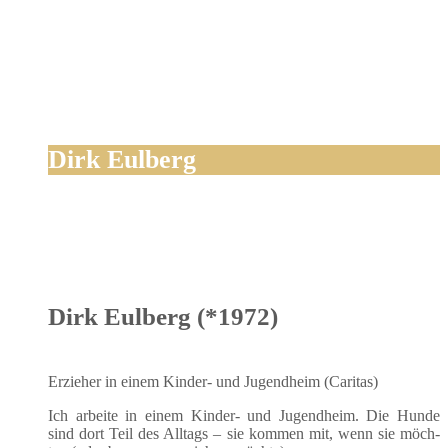
Dirk Eulberg
Dirk Eulberg (*1972)
Erzie­her in einem Kin­der- und Jugend­heim (Cari­tas)
Ich arbei­te in einem Kin­der- und Jugend­heim. Die Hun­de
sind dort Teil des All­tags – sie kom­men mit, wenn sie möch­