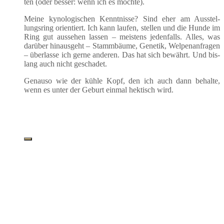
ten (oder bes­ser: wenn ich es möchte).
Mei­ne kyno­lo­gi­schen Kennt­nis­se? Sind eher am Aus­stel­
lungs­ring ori­en­tiert. Ich kann lau­fen, stel­len und die Hun­de im
Ring gut aus­se­hen las­sen – meis­tens jeden­falls. Alles, was
dar­über hin­aus­geht – Stamm­bäu­me, Gene­tik, Wel­pen­an­fra­gen
– über­las­se ich ger­ne ande­ren. Das hat sich bewährt. Und bis­
lang auch nicht geschadet.
Genau­so wie der küh­le Kopf, den ich auch dann behal­te,
wenn es unter der Geburt ein­mal hek­tisch wird.