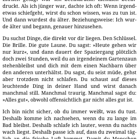
druckt. Als ich jün­ger war, dach­te ich oft: Wenn irgend­
et­was schief­geht, wirst du schon wis­sen, was zu tun ist.
Und dann wur­dest du älter. Bezie­hungs­wei­se: Ich wur­
de älter und begann, genau­er hinzusehen.
Du suchst Din­ge, die direkt vor dir lie­gen. Den Schlüs­sel.
Die Bril­le. Die gute Lau­ne. Du sagst: »Heu­te gehen wir
nur kurz«, und dann dau­ert der Spa­zier­gang plötz­lich
doch zwei Stun­den, weil du an irgend­ei­nem Gar­ten­zaun
ste­hen­bleibst und dich mit dem einen Nach­barn über
den ande­ren unter­hältst. Du sagst, du seist müde, gehst
aber trotz­dem nicht schla­fen. Du schaust auf die­ses
leuch­ten­de Ding in dei­ner Hand und wirst danach
manch­mal still. Manch­mal trau­rig. Manch­mal sagst du:
»Alles gut«, obwohl offen­sicht­lich gar nicht alles gut ist.
Ich bin nicht sicher, ob du immer weißt, was du tust.
Des­halb kom­me ich nach­se­hen, wenn du zu lan­ge im
Bad bleibst. Des­halb schla­fe ich lau­ter, wenn du nachts
wach liegst. Des­halb pas­se ich auf, dass du zwei­mal täg­
lich an die fri­sche Luft kommst. Damit du Men­schen