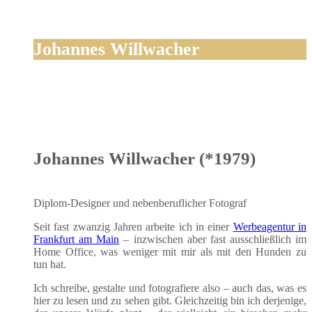
Johannes Willwacher
Johannes Willwacher (*1979)
Diplom-Desi­gner und neben­be­ruf­li­cher Fotograf
Seit fast zwan­zig Jah­ren arbei­te ich in einer
Wer­be­agen­tur in
Frank­furt am Main
– inzwi­schen aber fast aus­schließ­lich im
Home Office, was weni­ger mit mir als mit den Hun­den zu
tun hat.
Ich schrei­be, gestal­te und foto­gra­fie­re also – auch das, was es
hier zu lesen und zu sehen gibt. Gleich­zei­tig bin ich der­je­ni­ge,