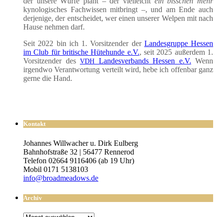
der unse­re Wür­fe plant – der viel­leicht
ein biss­chen mehr
kyno­lo­gi­sches Fach­wis­sen mit­bringt –, und am Ende auch
der­je­ni­ge, der ent­schei­det, wer einen unse­rer Wel­pen mit nach
Hau­se neh­men darf.
Seit 2022 bin ich 1. Vor­sit­zen­der der
Lan­des­grup­pe Hes­sen
im Club für bri­ti­sche Hüte­hun­de e.V.
, seit 2025 außer­dem 1.
Vor­sit­zen­der des
Lan­des­ver­bands Hes­sen e.V.
Wenn
VDH
irgend­wo Ver­ant­wor­tung ver­teilt wird, hebe ich offen­bar ganz
ger­ne die Hand.
Kontakt
Johannes Willwacher u. Dirk Eulberg
Bahnhofstraße 32 | 56477 Rennerod
Telefon 02664 9116406 (ab 19 Uhr)
Mobil 0171 5138103
info@broadmeadows.de
Archiv
Archiv