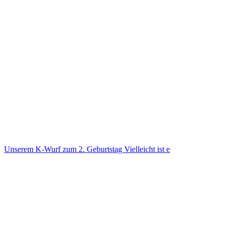
Unse­rem K-Wurf zum 2. Geburts­tag Viel­leicht ist e