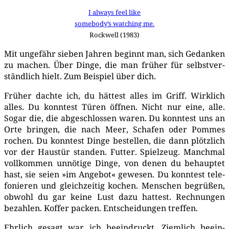
I always feel like
somebody’s wat­ching me.
Rock­well (1983)
Mit unge­fähr sie­ben Jah­ren beginnt man, sich Gedan­ken
zu machen. Über Din­ge, die man frü­her für selbst­ver­
ständ­lich hielt. Zum Bei­spiel über dich.
Frü­her dach­te ich, du hät­test alles im Griff. Wirk­lich
alles. Du konn­test Türen öff­nen. Nicht nur eine, alle.
Sogar die, die abge­schlos­sen waren. Du konn­test uns an
Orte brin­gen, die nach Meer, Scha­fen oder Pom­mes
rochen. Du konn­test Din­ge bestel­len, die dann plötz­lich
vor der Haus­tür stan­den. Fut­ter. Spiel­zeug. Manch­mal
voll­kom­men unnö­ti­ge Din­ge, von denen du behaup­tet
hast, sie sei­en »im Ange­bot« gewe­sen. Du konn­test tele­
fo­nie­ren und gleich­zei­tig kochen. Men­schen begrü­ßen,
obwohl du gar kei­ne Lust dazu hat­test. Rech­nun­gen
bezah­len. Kof­fer packen. Ent­schei­dun­gen treffen.
Ehr­lich gesagt war ich beein­druckt. Ziem­lich beein­