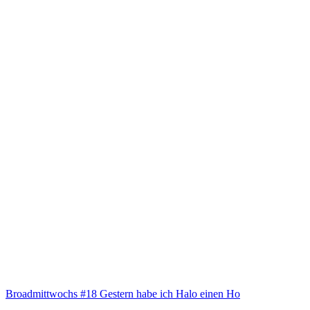
Broad­mitt­wochs #18 Ges­tern habe ich Halo einen Ho