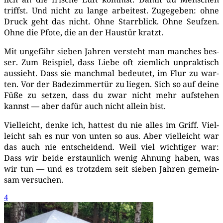
triffst. Und nicht zu lan­ge arbei­test. Zuge­ge­ben: ohne
Druck geht das nicht. Ohne Starr­blick. Ohne Seuf­zen.
Ohne die Pfo­te, die an der Haus­tür kratzt.
Mit unge­fähr sie­ben Jah­ren ver­steht man man­ches bes­
ser. Zum Bei­spiel, dass Lie­be oft ziem­lich unprak­tisch
aus­sieht. Dass sie manch­mal bedeu­tet, im Flur zu war­
ten. Vor der Bade­zim­mer­tür zu lie­gen. Sich so auf dei­ne
Füße zu set­zen, dass du zwar nicht mehr auf­ste­hen
kannst — aber dafür auch nicht allein bist.
Viel­leicht, den­ke ich, hat­test du nie alles im Griff. Viel­
leicht sah es nur von unten so aus. Aber viel­leicht war
das auch nie ent­schei­dend. Weil viel wich­ti­ger war:
Dass wir bei­de erstaun­lich wenig Ahnung haben, was
wir tun — und es trotz­dem seit sie­ben Jah­ren gemein­
sam versuchen.
4