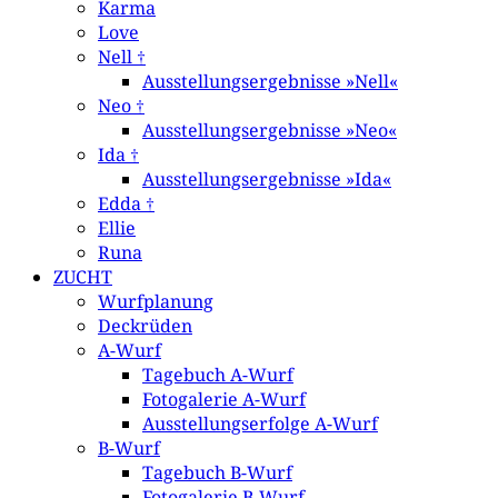
Karma
Love
Nell †
Ausstellungsergebnisse »Nell«
Neo †
Ausstellungsergebnisse »Neo«
Ida †
Ausstellungsergebnisse »Ida«
Edda †
Ellie
Runa
ZUCHT
Wurfplanung
Deckrüden
A-Wurf
Tagebuch A-Wurf
Fotogalerie A-Wurf
Ausstellungserfolge A-Wurf
B-Wurf
Tagebuch B-Wurf
Fotogalerie B-Wurf