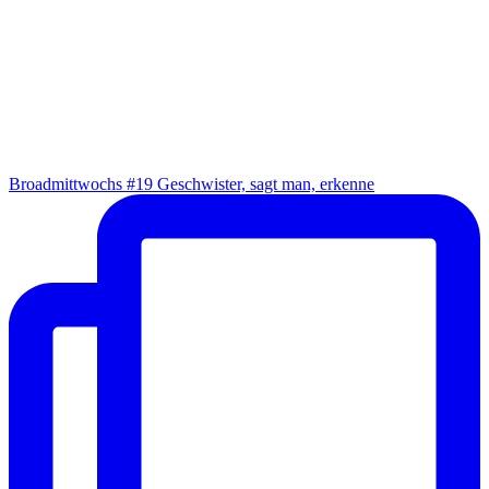
Broad­mitt­wochs #19 Geschwis­ter, sagt man, erkenne