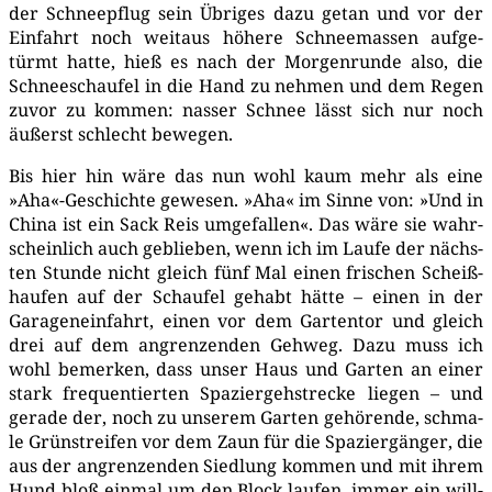
der Schnee­pflug sein Übri­ges dazu getan und vor der
Ein­fahrt noch weit­aus höhe­re Schnee­mas­sen auf­ge­
türmt hat­te, hieß es nach der Mor­gen­run­de also, die
Schnee­schau­fel in die Hand zu neh­men und dem Regen
zuvor zu kom­men: nas­ser Schnee lässt sich nur noch
äußerst schlecht bewegen.
Bis hier hin wäre das nun wohl kaum mehr als eine
»Aha«-Geschichte gewe­sen. »Aha« im Sin­ne von: »Und in
Chi­na ist ein Sack Reis umge­fal­len«. Das wäre sie wahr­
schein­lich auch geblie­ben, wenn ich im Lau­fe der nächs­
ten Stun­de nicht gleich fünf Mal einen fri­schen Scheiß­
hau­fen auf der Schau­fel gehabt hät­te – einen in der
Gara­gen­ein­fahrt, einen vor dem Gar­ten­tor und gleich
drei auf dem angren­zen­den Geh­weg. Dazu muss ich
wohl bemer­ken, dass unser Haus und Gar­ten an einer
stark fre­quen­tier­ten Spa­zier­geh­stre­cke lie­gen – und
gera­de der, noch zu unse­rem Gar­ten gehö­ren­de, schma­
le Grün­strei­fen vor dem Zaun für die Spa­zier­gän­ger, die
aus der angren­zen­den Sied­lung kom­men und mit ihrem
Hund bloß ein­mal um den Block lau­fen, immer ein will­