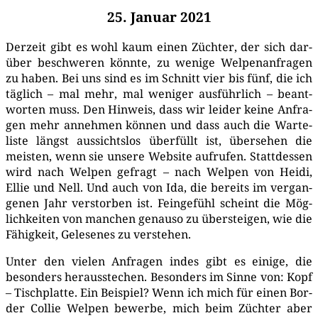
25. Januar 2021
Der­zeit gibt es wohl kaum einen Züch­ter, der sich dar­
über beschwe­ren könn­te, zu weni­ge Wel­pen­an­fra­gen
zu haben. Bei uns sind es im Schnitt vier bis fünf, die ich
täg­lich – mal mehr, mal weni­ger aus­führ­lich – beant­
wor­ten muss. Den Hin­weis, dass wir lei­der kei­ne Anfra­
gen mehr anneh­men kön­nen und dass auch die War­te­
lis­te längst aus­sichts­los über­füllt ist, über­se­hen die
meis­ten, wenn sie unse­re Web­site auf­ru­fen. Statt­des­sen
wird nach Wel­pen gefragt – nach Wel­pen von Hei­di,
Ellie und Nell. Und auch von Ida, die bereits im ver­gan­
ge­nen Jahr ver­stor­ben ist. Fein­ge­fühl scheint die Mög­
lich­kei­ten von man­chen genau­so zu über­stei­gen, wie die
Fähig­keit, Gele­se­nes zu verstehen.
Unter den vie­len Anfra­gen indes gibt es eini­ge, die
beson­ders her­aus­ste­chen. Beson­ders im Sin­ne von: Kopf
– Tisch­plat­te. Ein Bei­spiel? Wenn ich mich für einen Bor­
der Col­lie Wel­pen bewer­be, mich beim Züch­ter aber