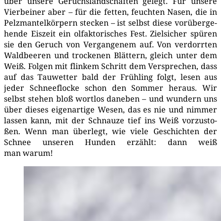
über unse­re Geruchs­land­schaf­ten gelegt. Für unse­re
Vier­bei­ner aber – für die fet­ten, feuch­ten Nasen, die in
Pelz­man­tel­kör­pern ste­cken – ist selbst die­se vor­über­ge­
hen­de Eis­zeit ein olfak­to­ri­sches Fest. Ziel­si­cher spü­ren
sie den Geruch von Ver­gan­ge­nem auf. Von ver­dorr­ten
Wald­bee­ren und tro­cke­nen Blät­tern, gleich unter dem
Weiß. Fol­gen mit flin­kem Schritt dem Ver­spre­chen, dass
auf das Tau­wet­ter bald der Früh­ling folgt, lesen aus
jeder Schnee­flo­cke schon den Som­mer her­aus. Wir
selbst ste­hen bloß wort­los dane­ben – und wun­dern uns
über die­ses eigen­ar­ti­ge Wesen, das es nie und nim­mer
las­sen kann, mit der Schnau­ze tief ins Weiß vor­zu­sto­
ßen. Wenn man über­legt, wie vie­le Geschich­ten der
Schnee unse­ren Hun­den erzählt: dann weiß
man warum!