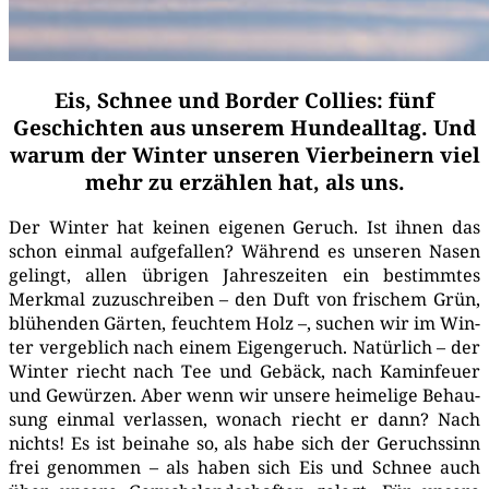
Eis, Schnee und Border Collies: fünf
Geschichten aus unserem Hundealltag. Und
warum der Winter unseren Vierbeinern viel
mehr zu erzählen hat, als uns.
Der Win­ter hat kei­nen eige­nen Geruch. Ist ihnen das
schon ein­mal auf­ge­fal­len? Wäh­rend es unse­ren Nasen
gelingt, allen übri­gen Jah­res­zei­ten ein bestimm­tes
Merk­mal zuzu­schrei­ben – den Duft von fri­schem Grün,
blü­hen­den Gär­ten, feuch­tem Holz –, suchen wir im Win­
ter ver­geb­lich nach einem Eigen­ge­ruch. Natür­lich – der
Win­ter riecht nach Tee und Gebäck, nach Kamin­feu­er
und Gewür­zen. Aber wenn wir unse­re hei­me­li­ge Behau­
sung ein­mal ver­las­sen, wonach riecht er dann? Nach
nichts! Es ist bei­na­he so, als habe sich der Geruchs­sinn
frei genom­men – als haben sich Eis und Schnee auch