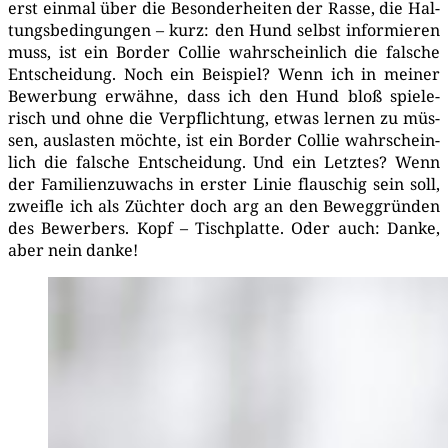
erst ein­mal über die Beson­der­hei­ten der Ras­se, die Hal­
tungs­be­din­gun­gen – kurz: den Hund selbst infor­mie­ren
muss, ist ein Bor­der Col­lie wahr­schein­lich die fal­sche
Ent­schei­dung. Noch ein Bei­spiel? Wenn ich in mei­ner
Bewer­bung erwäh­ne, dass ich den Hund bloß spie­le­
risch und ohne die Ver­pflich­tung, etwas ler­nen zu müs­
sen, aus­las­ten möch­te, ist ein Bor­der Col­lie wahr­schein­
lich die fal­sche Ent­schei­dung. Und ein Letz­tes? Wenn
der Fami­li­en­zu­wachs in ers­ter Linie flau­schig sein soll,
zweif­le ich als Züch­ter doch arg an den Beweg­grün­den
des Bewer­bers. Kopf – Tisch­plat­te. Oder auch: Dan­ke,
aber nein danke!