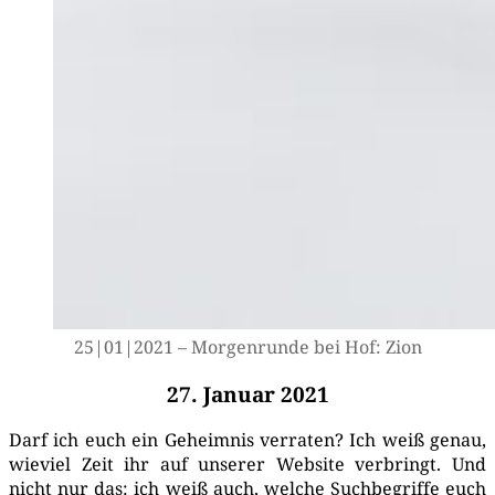
25|01|2021 – Mor­gen­run­de bei Hof: Zion
27. Januar 2021
Darf ich euch ein Geheim­nis ver­ra­ten? Ich weiß genau,
wie­viel Zeit ihr auf unse­rer Web­site ver­bringt. Und
nicht nur das: ich weiß auch, wel­che Such­be­grif­fe euch