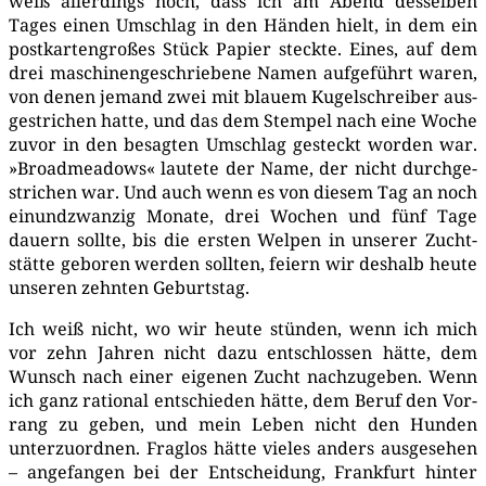
weiß aller­dings noch, dass ich am Abend des­sel­ben
Tages einen Umschlag in den Hän­den hielt, in dem ein
post­kar­ten­gro­ßes Stück Papier steck­te. Eines, auf dem
drei maschi­nen­ge­schrie­be­ne Namen auf­ge­führt waren,
von denen jemand zwei mit blau­em Kugel­schrei­ber aus­
ge­stri­chen hat­te, und das dem Stem­pel nach eine Woche
zuvor in den besag­ten Umschlag gesteckt wor­den war.
»Broad­me­a­dows« lau­te­te der Name, der nicht durch­ge­
stri­chen war. Und auch wenn es von die­sem Tag an noch
ein­und­zwan­zig Mona­te, drei Wochen und fünf Tage
dau­ern soll­te, bis die ers­ten Wel­pen in unse­rer Zucht­
stät­te gebo­ren wer­den soll­ten, fei­ern wir des­halb heu­te
unse­ren zehn­ten Geburtstag.
Ich weiß nicht, wo wir heu­te stün­den, wenn ich mich
vor zehn Jah­ren nicht dazu ent­schlos­sen hät­te, dem
Wunsch nach einer eige­nen Zucht nach­zu­ge­ben. Wenn
ich ganz ratio­nal ent­schie­den hät­te, dem Beruf den Vor­
rang zu geben, und mein Leben nicht den Hun­den
unter­zu­ord­nen. Frag­los hät­te vie­les anders aus­ge­se­hen
– ange­fan­gen bei der Ent­schei­dung, Frank­furt hin­ter