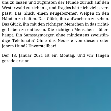
uns zu las­sen und zuguns­ten der Hun­de zurück auf den
Wes­ter­wald zu zie­hen –, und frag­los hät­te ich vie­les ver­
passt. Das Glück, einen neu­ge­bo­re­nen Wel­pen in den
Hän­den zu hal­ten. Das Glück, ihn auf­wach­sen zu sehen.
Das Glück, ihn mit den rich­ti­gen Men­schen in das rich­ti­
ge Leben zu ent­las­sen. Die rich­ti­gen Men­schen – über­
haupt. Ein Sams­tag­mor­gen ohne min­des­tens zwei­stün­
di­ge Tele­fo­na­te? Ohne das Neu­es­te von die­sem oder
jenem Hund? Unvorstellbar!
Der 18. Janu­ar 2021 ist ein Mon­tag. Und wir fan­gen
gera­de erst an.