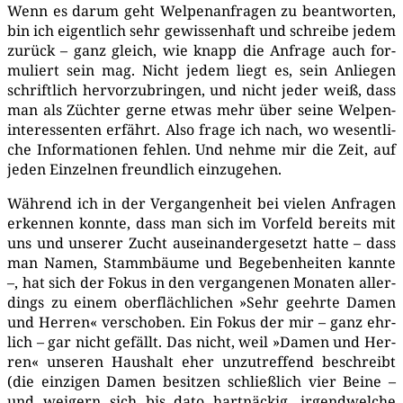
Wenn es dar­um geht Wel­pen­an­fra­gen zu beant­wor­ten,
bin ich eigent­lich sehr gewis­sen­haft und schrei­be jedem
zurück – ganz gleich, wie knapp die Anfra­ge auch for­
mu­liert sein mag. Nicht jedem liegt es, sein Anlie­gen
schrift­lich her­vor­zu­brin­gen, und nicht jeder weiß, dass
man als Züch­ter ger­ne etwas mehr über sei­ne Wel­pen­
in­ter­es­sen­ten erfährt. Also fra­ge ich nach, wo wesent­li­
che Infor­ma­tio­nen feh­len. Und neh­me mir die Zeit, auf
jeden Ein­zel­nen freund­lich einzugehen.
Wäh­rend ich in der Ver­gan­gen­heit bei vie­len Anfra­gen
erken­nen konn­te, dass man sich im Vor­feld bereits mit
uns und unse­rer Zucht aus­ein­an­der­ge­setzt hat­te – dass
man Namen, Stamm­bäu­me und Bege­ben­hei­ten kann­te
–, hat sich der Fokus in den ver­gan­ge­nen Mona­ten aller­
dings zu einem ober­fläch­li­chen »Sehr geehr­te Damen
und Her­ren« ver­scho­ben. Ein Fokus der mir – ganz ehr­
lich – gar nicht gefällt. Das nicht, weil »Damen und Her­
ren« unse­ren Haus­halt eher unzu­tref­fend beschreibt
(die ein­zi­gen Damen besit­zen schließ­lich vier Bei­ne –
und wei­gern sich bis dato hart­nä­ckig, irgend­wel­che