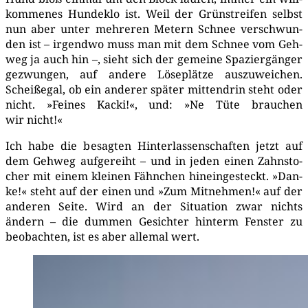
kom­me­nes Hun­de­klo ist. Weil der Grün­strei­fen selbst
nun aber unter meh­re­ren Metern Schnee ver­schwun­
den ist – irgend­wo muss man mit dem Schnee vom Geh­
weg ja auch hin –, sieht sich der gemei­ne Spa­zier­gän­ger
gezwun­gen, auf ande­re Löse­plät­ze aus­zu­wei­chen.
Scheiß­egal, ob ein ande­rer spä­ter mit­ten­drin steht oder
nicht. »Fei­nes Kacki!«, und: »Ne Tüte brau­chen
wir nicht!«
Ich habe die besag­ten Hin­ter­las­sen­schaf­ten jetzt auf
dem Geh­weg auf­ge­reiht – und in jeden einen Zahn­sto­
cher mit einem klei­nen Fähn­chen hin­ein­ge­steckt. »Dan­
ke!« steht auf der einen und »Zum Mit­neh­men!« auf der
ande­ren Sei­te. Wird an der Situa­ti­on zwar nichts
ändern – die dum­men Gesich­ter hin­term Fens­ter zu
beob­ach­ten, ist es aber alle­mal wert.