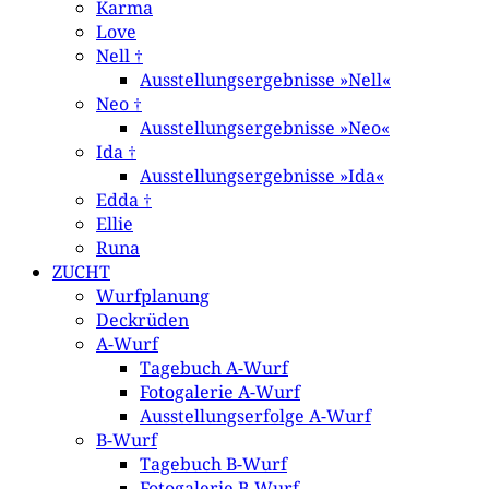
Karma
Love
Nell †
Ausstellungsergebnisse »Nell«
Neo †
Ausstellungsergebnisse »Neo«
Ida †
Ausstellungsergebnisse »Ida«
Edda †
Ellie
Runa
ZUCHT
Wurfplanung
Deckrüden
A-Wurf
Tagebuch A-Wurf
Fotogalerie A-Wurf
Ausstellungserfolge A-Wurf
B-Wurf
Tagebuch B-Wurf
Fotogalerie B-Wurf