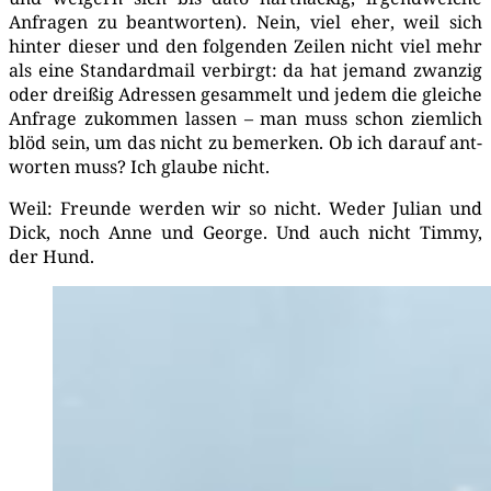
Anfra­gen zu beant­wor­ten). Nein, viel eher, weil sich
hin­ter die­ser und den fol­gen­den Zei­len nicht viel mehr
als eine Stan­dard­mail ver­birgt: da hat jemand zwan­zig
oder drei­ßig Adres­sen gesam­melt und jedem die glei­che
Anfra­ge zukom­men las­sen – man muss schon ziem­lich
blöd sein, um das nicht zu bemer­ken. Ob ich dar­auf ant­
wor­ten muss? Ich glau­be nicht.
Weil: Freun­de wer­den wir so nicht. Weder Juli­an und
Dick, noch Anne und Geor­ge. Und auch nicht Tim­my,
der Hund.