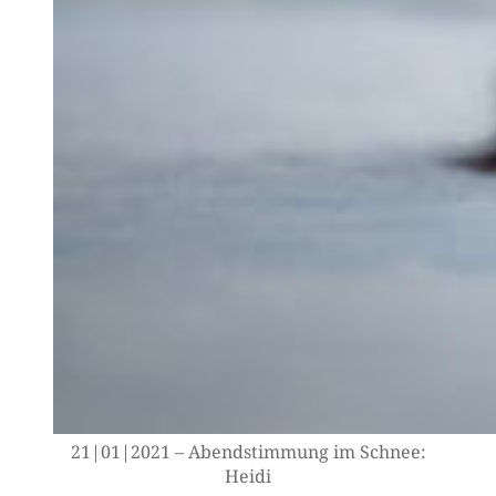
21|01|2021 – Abend­stim­mung im Schnee:
Heidi