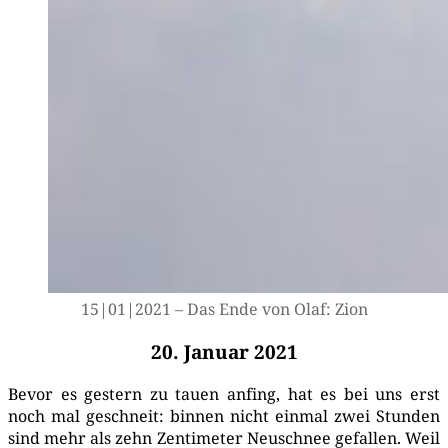
15|01|2021 – Das Ende von Olaf: Zion
20. Januar 2021
Bevor es ges­tern zu tau­en anfing, hat es bei uns erst
noch mal geschneit: bin­nen nicht ein­mal zwei Stun­den
sind mehr als zehn Zen­ti­me­ter Neu­schnee gefal­len. Weil