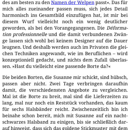
des am bes­ten zu den
Namen der Wel­pen
passt«. Das für
mich alles zuein­an­der pas­sen muss, sich jedes Detail
har­mo­nisch ins Gesamt­bild ein­zu­fü­gen hat, ist mir bei
die­sem Wurf viel­leicht noch ein wenig deut­li­cher
gewor­den, als bei den Vor­an­ge­gan­ge­nen. Die
Défor­ma­
ti­on pro­fes­si­on­nel­le
und die damit ver­bun­de­nen Zwän­
ge las­sen sich wohl bei kei­nem Desi­gner auf die Dau­er
leug­nen. Und des­halb wer­den auch im Pri­va­ten die glei­
chen Tech­ni­ken ange­wandt, wie im Beruf­li­chen – wird
kon­zep­tio­ni­ell gedacht, und nichts dem Zufall über­las­
sen. »Hast du viel­leicht eine pas­sen­de Bor­te da?«
Die bei­den Bor­ten, die Susan­ne mir schickt, sind hübsch,
pas­sen aber nicht. Zwei Tage ver­brin­gen dar­auf­hin
damit, die ver­schie­dens­ten Ange­bo­te zu ver­glei­chen.
Mal ist die Bor­te zu breit, mal sind die Lie­fer­zei­ten zu
lang, mal nur noch ein Rest­stück vor­han­den, das kaum
für sechs Hals­bän­der reicht. Zwi­schen­zeit­lich bin ich
bei­na­he schon bereit, mich mit Susan­ne auf ein nacht­
schwar­zes Hals­band zu eini­gen, bis sie schließ­lich dar­
auf hin­weist, dass sich das gol­de­ne Stick­mus­ter mit dem