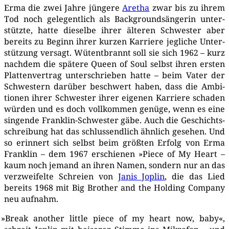
Erma die zwei Jah­re jün­ge­re
Are­tha
zwar bis zu ihrem
Tod noch gele­gent­lich als Back­ground­sän­ge­rin unter­
stütz­te, hat­te die­sel­be ihrer älte­ren Schwes­ter aber
bereits zu Beginn ihrer kur­zen Kar­rie­re jeg­li­che Unter­
stüt­zung ver­sagt. Wütent­brannt soll sie sich 1962 – kurz
nach­dem die spä­te­re Queen of Soul selbst ihren ers­ten
Plat­ten­ver­trag unter­schrie­ben hat­te – beim Vater der
Schwes­tern dar­über beschwert haben, dass die Ambi­
tio­nen ihrer Schwes­ter ihrer eige­nen Kar­rie­re scha­den
wür­den und es doch voll­kom­men genü­ge, wenn es eine
sin­gen­de Frank­lin-Schwes­ter gäbe. Auch die Geschichts­
schrei­bung hat das schluss­end­lich ähn­lich gese­hen. Und
so erin­nert sich selbst beim größ­ten Erfolg von Erma
Frank­lin – dem 1967 erschie­nen »Pie­ce of My Heart –
kaum noch jemand an ihren Namen, son­dern nur an das
ver­zwei­fel­te Schrei­en von
Janis Jop­lin
, die das Lied
bereits 1968 mit Big Brot­her and the Hol­ding Com­pa­ny
neu auf­nahm.
»
Break ano­ther litt­le pie­ce of my heart now, baby«,