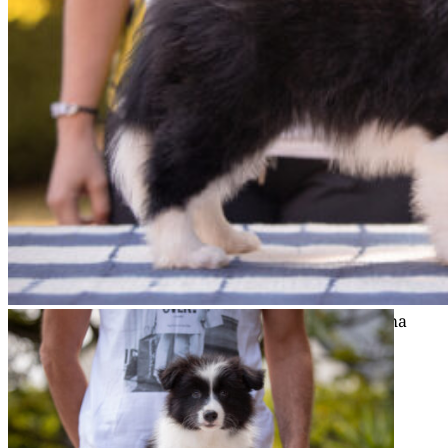
12|09|2022 – Kar­ma, Broad­me­a­dows Instant Karma