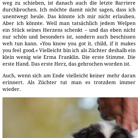
weg zu schie­ben, ist danach auch die letz­te Bar­rie­re
durch­bro­chen. Ich möch­te damit nicht sagen, dass ich
unent­wegt heu­le. Das könn­te ich mir nicht erlau­ben.
Aber ich könn­te. Weil man tat­säch­lich jedem Wel­pen
ein Stück sei­nes Her­zens schenkt – und das eben nicht
nur schön und beson­ders ist, son­dern auch beschis­sen
weh tun kann. »You know you got it, child, if it makes
you feel good.« Viel­leicht bin ich als Züch­ter des­halb ein
klein wenig wie Erma Frank­lin. Die ers­te Stim­me. Die
ers­te Hand. Das ers­te Herz, das gebro­chen wor­den ist.
Auch, wenn sich am Ende viel­leicht kei­ner mehr dar­an
erin­nert. Als Züch­ter tut man es trotz­dem immer
wieder.