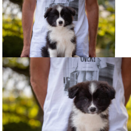
13|09|2022 – Yuna, Broad­me­a­dows Itchy­coo Park
13|09|2022 – Scot­ty, Broad­me­a­dows I’ll Be Your
Mirror