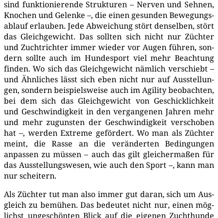
sind funk­tio­nie­ren­de Struk­tu­ren – Ner­ven und Seh­nen,
Kno­chen und Gelen­ke –, die einen gesun­den Bewe­gungs­
ab­lauf erlau­ben. Jede Abwei­chung stört den­sel­ben, stört
das Gleich­ge­wicht. Das soll­ten sich nicht nur Züch­ter
und Zucht­rich­ter immer wie­der vor Augen füh­ren, son­
dern soll­te auch im Hun­de­sport viel mehr Beach­tung
fin­den. Wo sich das Gleich­ge­wicht näm­lich ver­schiebt –
und Ähn­li­ches lässt sich eben nicht nur auf Aus­stel­lun­
gen, son­dern bei­spiels­wei­se auch im Agi­li­ty beob­ach­ten,
bei dem sich das Gleich­ge­wicht von Geschick­lich­keit
und Geschwin­dig­keit in den ver­gan­ge­nen Jah­ren mehr
und mehr zuguns­ten der Geschwin­dig­keit ver­scho­ben
hat –, wer­den Extre­me geför­dert. Wo man als Züch­ter
meint, die Ras­se an die ver­än­der­ten Bedin­gun­gen
anpas­sen zu müs­sen – auch das gilt glei­cher­ma­ßen für
das Aus­stel­lungs­we­sen, wie auch den Sport –, kann man
nur schei­tern.
Als Züch­ter tut man also immer gut dar­an, sich um Aus­
gleich zu bemü­hen. Das bedeu­tet nicht nur, einen mög­
lichst unge­schön­ten Blick auf die eige­nen Zucht­hun­de