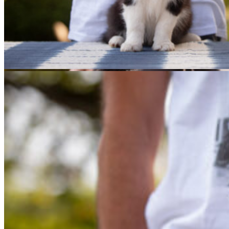
13|09|2022 – Sonic, Broad­me­a­dows Inter­stel­lar Overdri
12|09|2022 – Sonic, Broad­me­a­dows Inter­stel­lar Overdri