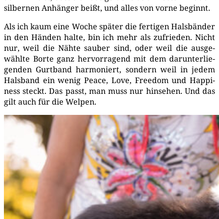
sil­ber­nen Anhän­ger beißt, und alles von vor­ne beginnt.
Als ich kaum eine Woche spä­ter die fer­ti­gen Hals­bän­der
in den Hän­den hal­te, bin ich mehr als zufrie­den. Nicht
nur, weil die Näh­te sau­ber sind, oder weil die aus­ge­
wähl­te Bor­te ganz her­vor­ra­gend mit dem dar­un­ter­lie­
gen­den Gurt­band har­mo­niert, son­dern weil in jedem
Hals­band ein wenig Peace, Love, Free­dom und Hap­pi­
ness steckt. Das passt, man muss nur hin­se­hen. Und das
gilt auch für die Welpen.