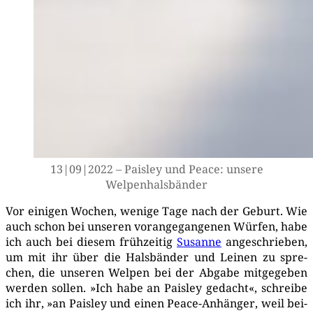
13|09|2022 – Pais­ley und Peace: unse­re
Welpenhalsbänder
Vor eini­gen Wochen, weni­ge Tage nach der Geburt. Wie
auch schon bei unse­ren vor­an­ge­gan­ge­nen Wür­fen, habe
ich auch bei die­sem früh­zei­tig
Susan­ne
ange­schrie­ben,
um mit ihr über die Hals­bän­der und Lei­nen zu spre­
chen, die unse­ren Wel­pen bei der Abga­be mit­ge­ge­ben
wer­den sol­len. »Ich habe an Pais­ley gedacht«, schrei­be
ich ihr, »an Pais­ley und einen Peace-Anhän­ger, weil bei­