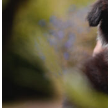
13|09|2022 – Sonic, Broad­me­a­dows Inter­stel­lar Overdri