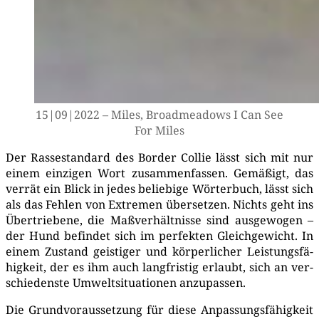
15|09|2022 – Miles, Broad­me­a­dows I Can See
For Miles
Der Ras­se­stan­dard des Bor­der Col­lie lässt sich mit nur
einem ein­zi­gen Wort zusam­men­fas­sen. Gemä­ßigt, das
ver­rät ein Blick in jedes belie­bi­ge Wör­ter­buch, lässt sich
als das Feh­len von Extre­men über­set­zen. Nichts geht ins
Über­trie­be­ne, die Maß­ver­hält­nis­se sind aus­ge­wo­gen –
der Hund befin­det sich im per­fek­ten Gleich­ge­wicht. In
einem Zustand geis­ti­ger und kör­per­li­cher Leis­tungs­fä­
hig­keit, der es ihm auch lang­fris­tig erlaubt, sich an ver­
schie­dens­te Umwelt­si­tua­tio­nen anzu­pas­sen.
Die Grund­vor­aus­set­zung für die­se Anpas­sungs­fä­hig­keit