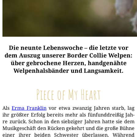
Die neunte Lebenswoche – die letzte vor
dem Auszug unserer Border Collie Welpen:
über gebrochene Herzen, handgenähte
Welpenhalsbänder und Langsamkeit.
Piece of My Heart
Als
Erma Frank­lin
vor etwa zwan­zig Jah­ren starb, lag
ihr größ­ter Erfolg bereits mehr als fünf­und­drei­ßig Jah­
re zurück. Schon in den sieb­zi­ger Jah­ren hat­te sie dem
Musik­ge­schäft den Rücken gekehrt und die gro­ße Büh­ne
einer ihrer bei­den Schwes­ter über­las­sen. Wäh­rend