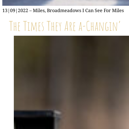
13|09|2022 – Miles, Broad­me­a­dows I Can See For Miles
The Times They Are a-Changin’