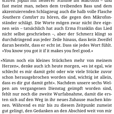
schreit Jop­lin mit hei­se­rer Stim­me ins Mikro­fon – und
fast meint man, neben dem trei­ben­den Bass und dem
akzen­tu­ie­ren­den Schlag­zeug auch die halb vol­le Fla­sche
Sou­thern Com­fort
zu hören, die gegen den Mikro­fon­
stän­der schlägt. Die Wor­te mögen zwar nicht ihre eige­
nen sein – tat­säch­lich hat auch Erma Frank­lin das Lied
nicht selbst geschrie­ben –, aber der Schmerz klingt so
durch­drin­gend aus jeder Zei­le hin­aus, dass kein Zwei­fel
dar­an besteht, dass er echt ist. Dass sie jedes Wort fühlt.
»You know you got it if it makes you feel good.«
»
Nimm noch ein klei­nes Stück­chen mehr von mei­nem
Her­zen«, den­ke auch ich heu­te mor­gen, »es ist egal, wie
schlecht es mir damit geht oder wie vie­le Stü­cke zuvor
schon her­aus­ge­bro­chen wor­den sind, wich­tig ist allein,
dass es dir gut damit geht«. Nach­dem unse­re sechs Wel­
pen am ver­gan­ge­nen Diens­tag geimpft wor­den sind,
fehlt nur noch die zwei­te Wurf­ab­nah­me, damit die ers­
ten sich auf den Weg in ihr neu­es Zuhau­se machen kön­
nen. Wäh­rend es mir bis zu die­sem Zeit­punkt zumeist
gut gelingt, den Gedan­ken an den Abschied weit von mir