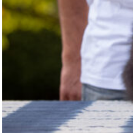
12|09|2022 – Miles, Broad­me­a­dows I Can See For Miles