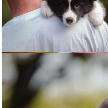
13|09|2022 – Scot­ty, Broad­me­a­dows I’ll Be Your Mirror
13|09|2022 – Yuna, Broad­me­a­dows Itchy­coo Park