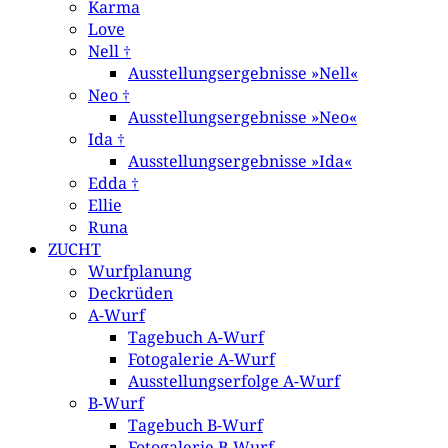
Karma
Love
Nell †
Ausstellungsergebnisse »Nell«
Neo †
Ausstellungsergebnisse »Neo«
Ida †
Ausstellungsergebnisse »Ida«
Edda †
Ellie
Runa
ZUCHT
Wurfplanung
Deckrüden
A-Wurf
Tagebuch A-Wurf
Fotogalerie A-Wurf
Ausstellungserfolge A-Wurf
B-Wurf
Tagebuch B-Wurf
Fotogalerie B-Wurf