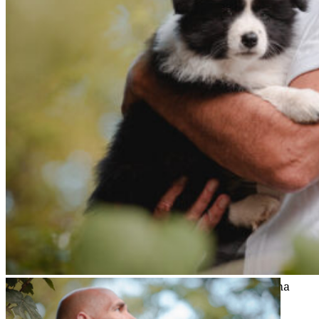
13|09|2022 – Kar­ma, Broad­me­a­dows Instant Karma