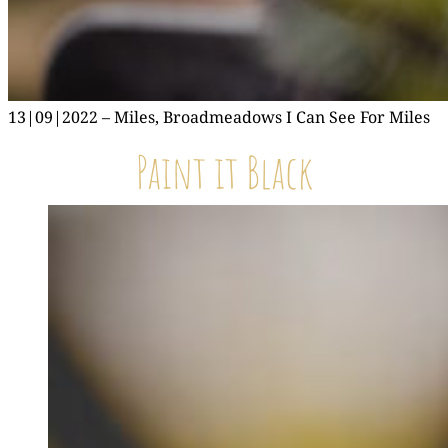
13|09|2022 – Miles, Broad­me­a­dows I Can See For Miles
Paint it Black