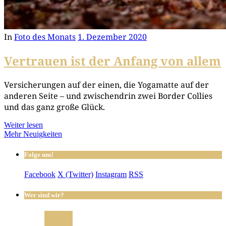
In
Foto des Monats
1. Dezember 2020
Vertrauen ist der Anfang von allem
Ver­si­che­run­gen auf der einen, die Yoga­mat­te auf der
ande­ren Sei­te – und zwi­schen­drin zwei Bor­der Col­lies
und das ganz gro­ße Glück.
Weiter lesen
Mehr Neuigkeiten
Folge uns!
Facebook
X (Twitter)
Instagram
RSS
Wer sind wir?