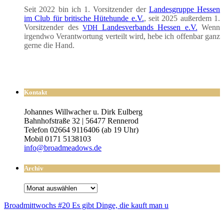
Seit 2022 bin ich 1. Vor­sit­zen­der der
Lan­des­grup­pe Hes­sen
im Club für bri­ti­sche Hüte­hun­de e.V.
, seit 2025 außer­dem 1.
Vor­sit­zen­der des
Lan­des­ver­bands Hes­sen e.V.
Wenn
VDH
irgend­wo Ver­ant­wor­tung ver­teilt wird, hebe ich offen­bar ganz
ger­ne die Hand.
Kontakt
Johannes Willwacher u. Dirk Eulberg
Bahnhofstraße 32 | 56477 Rennerod
Telefon 02664 9116406 (ab 19 Uhr)
Mobil 0171 5138103
info@broadmeadows.de
Archiv
Archiv
Broad­mitt­wochs #20 Es gibt Din­ge, die kauft man u