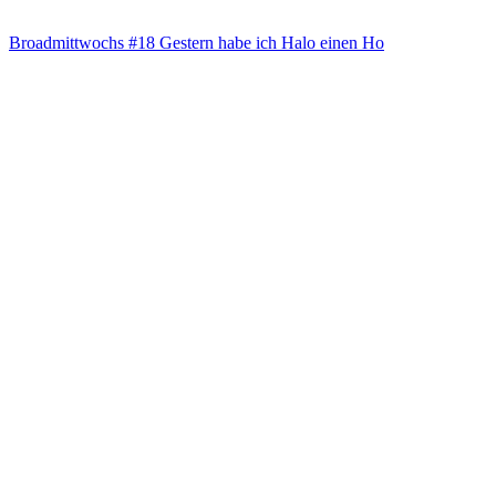
Broad­mitt­wochs #18 Ges­tern habe ich Halo einen Ho