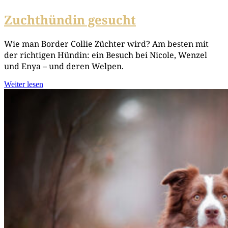
Zuchthündin gesucht
Wie man Bor­der Col­lie Züch­ter wird? Am bes­ten mit
der rich­ti­gen Hün­din: ein Besuch bei Nico­le, Wen­zel
und Enya – und deren Welpen.
Weiter lesen