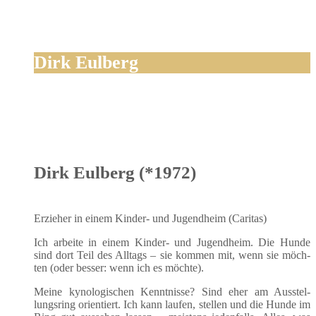
Dirk Eulberg
Dirk Eulberg (*1972)
Erzie­her in einem Kin­der- und Jugend­heim (Cari­tas)
Ich arbei­te in einem Kin­der- und Jugend­heim. Die Hun­de
sind dort Teil des All­tags – sie kom­men mit, wenn sie möch­
ten (oder bes­ser: wenn ich es möchte).
Mei­ne kyno­lo­gi­schen Kennt­nis­se? Sind eher am Aus­stel­
lungs­ring ori­en­tiert. Ich kann lau­fen, stel­len und die Hun­de im