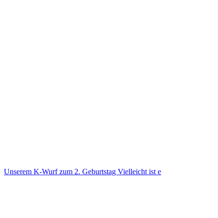
Unse­rem K-Wurf zum 2. Geburts­tag Viel­leicht ist e