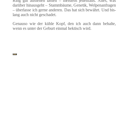
Ring gut aus­se­hen las­sen – meis­tens jeden­falls. Alles, was
dar­über hin­aus­geht – Stamm­bäu­me, Gene­tik, Wel­pen­an­fra­gen
– über­las­se ich ger­ne ande­ren. Das hat sich bewährt. Und bis­
lang auch nicht geschadet.
Genau­so wie der küh­le Kopf, den ich auch dann behal­te,
wenn es unter der Geburt ein­mal hek­tisch wird.