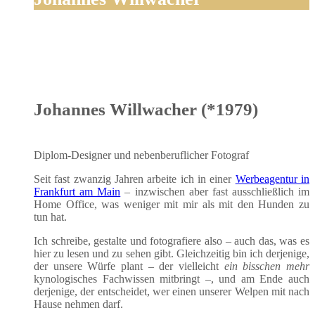
Johannes Willwacher (*1979)
Diplom-Desi­gner und neben­be­ruf­li­cher Fotograf
Seit fast zwan­zig Jah­ren arbei­te ich in einer
Wer­be­agen­tur in
Frank­furt am Main
– inzwi­schen aber fast aus­schließ­lich im
Home Office, was weni­ger mit mir als mit den Hun­den zu
tun hat.
Ich schrei­be, gestal­te und foto­gra­fie­re also – auch das, was es
hier zu lesen und zu sehen gibt. Gleich­zei­tig bin ich der­je­ni­ge,
der unse­re Wür­fe plant – der viel­leicht
ein biss­chen mehr
kyno­lo­gi­sches Fach­wis­sen mit­bringt –, und am Ende auch
der­je­ni­ge, der ent­schei­det, wer einen unse­rer Wel­pen mit nach
Hau­se neh­men darf.