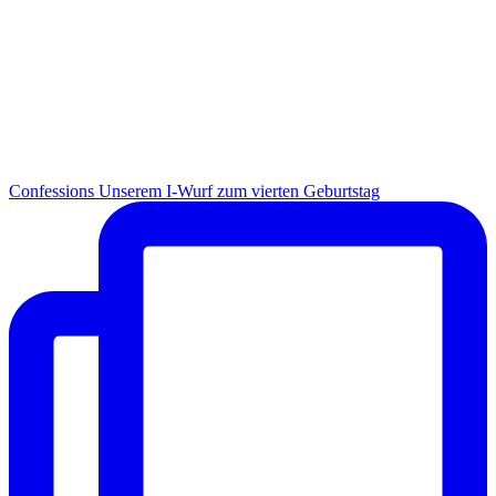
Con­fes­si­ons Unse­rem I-Wurf zum vier­ten Geburtstag