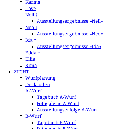
Karma
Love
Nell †
Ausstellungsergebnisse »Nell«
Neo †
Ausstellungsergebnisse »Neo«
Ida †
Ausstellungsergebnisse »Ida«
Edda †
Ellie
Runa
ZUCHT
Wurfplanung
Deckrüden
A-Wurf
Tagebuch A-Wurf
Fotogalerie A-Wurf
Ausstellungserfolge A-Wurf
B-Wurf
Tagebuch B-Wurf
Fotogalerie B-Wurf