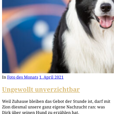
In
Foto des Monats
1. April 2021
Ungewollt unverzichtbar
Weil Zuhau­se blei­ben das Gebot der Stun­de ist, darf mit
Zion dies­mal unse­re ganz eige­ne Nach­zucht ran: was
Dirk über sei­nen Hund zu erzäh­len hat.