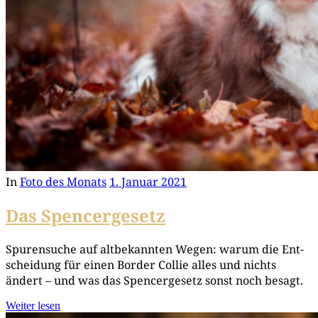
In
Foto des Monats
1. Januar 2021
Das Spencergesetz
Spu­ren­su­che auf alt­be­kann­ten Wegen: war­um die Ent­
schei­dung für einen Bor­der Col­lie alles und nichts
ändert – und was das Spen­cer­ge­setz sonst noch besagt.
Weiter lesen