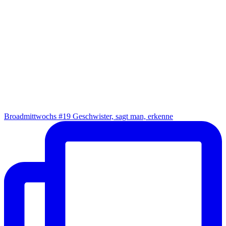
Broad­mitt­wochs #19 Geschwis­ter, sagt man, erkenne