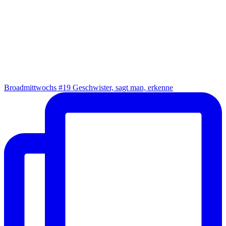
Broad­mitt­wochs #19 Geschwis­ter, sagt man, erkenne