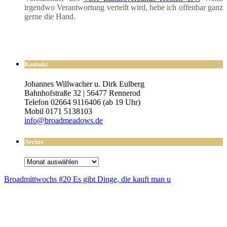
irgend­wo Ver­ant­wor­tung ver­teilt wird, hebe ich offen­bar ganz
ger­ne die Hand.
Kontakt
Johannes Willwacher u. Dirk Eulberg
Bahnhofstraße 32 | 56477 Rennerod
Telefon 02664 9116406 (ab 19 Uhr)
Mobil 0171 5138103
info@broadmeadows.de
Archiv
Archiv
Broad­mitt­wochs #20 Es gibt Din­ge, die kauft man u