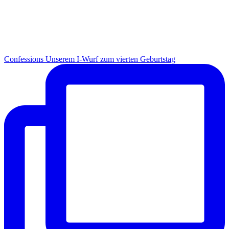
Con­fes­si­ons Unse­rem I-Wurf zum vier­ten Geburtstag