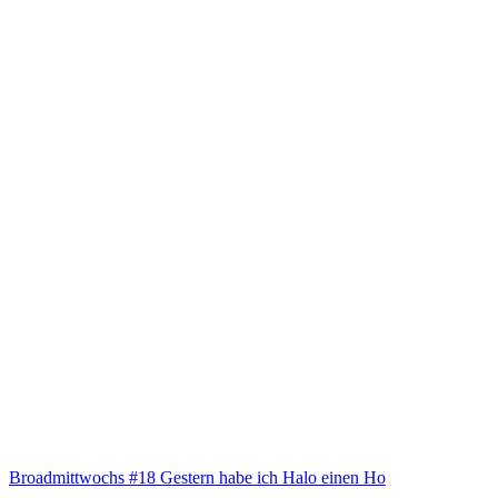
Broad­mitt­wochs #18 Ges­tern habe ich Halo einen Ho