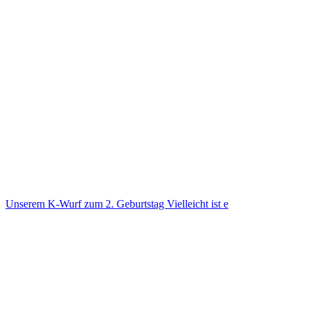
Unse­rem K-Wurf zum 2. Geburts­tag Viel­leicht ist e