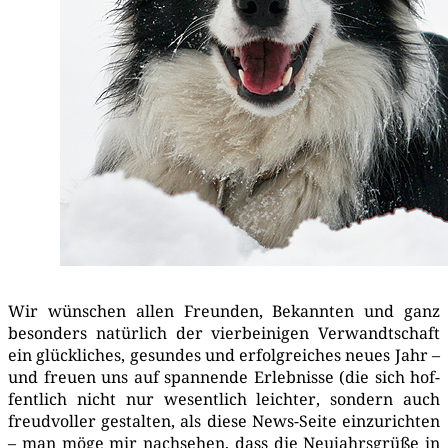
Wir wün­schen allen Freun­den, Bekann­ten und ganz
beson­ders natür­lich der vier­bei­ni­gen Ver­wandt­schaft
ein glück­li­ches, gesun­des und erfolg­rei­ches neu­es Jahr –
und freu­en uns auf span­nen­de Erleb­nis­se (die sich hof­
fent­lich nicht nur wesent­lich leich­ter, son­dern auch
freud­vol­ler gestal­ten, als die­se News-Sei­te ein­zu­rich­ten
– man möge mir nach­se­hen, dass die Neu­jahrs­grü­ße in