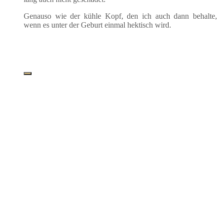
Genau­so wie der küh­le Kopf, den ich auch dann behal­te,
wenn es unter der Geburt ein­mal hek­tisch wird.