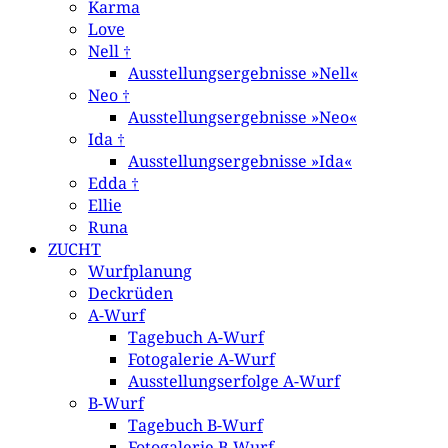
Karma
Love
Nell †
Ausstellungsergebnisse »Nell«
Neo †
Ausstellungsergebnisse »Neo«
Ida †
Ausstellungsergebnisse »Ida«
Edda †
Ellie
Runa
ZUCHT
Wurfplanung
Deckrüden
A-Wurf
Tagebuch A-Wurf
Fotogalerie A-Wurf
Ausstellungserfolge A-Wurf
B-Wurf
Tagebuch B-Wurf
Fotogalerie B-Wurf