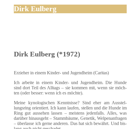
Dirk Eulberg
Dirk Eulberg (*1972)
Erzie­her in einem Kin­der- und Jugend­heim (Cari­tas)
Ich arbei­te in einem Kin­der- und Jugend­heim. Die Hun­de
sind dort Teil des All­tags – sie kom­men mit, wenn sie möch­
ten (oder bes­ser: wenn ich es möchte).
Mei­ne kyno­lo­gi­schen Kennt­nis­se? Sind eher am Aus­stel­
lungs­ring ori­en­tiert. Ich kann lau­fen, stel­len und die Hun­de im
Ring gut aus­se­hen las­sen – meis­tens jeden­falls. Alles, was
dar­über hin­aus­geht – Stamm­bäu­me, Gene­tik, Wel­pen­an­fra­gen
– über­las­se ich ger­ne ande­ren. Das hat sich bewährt. Und bis­
lang auch nicht geschadet.