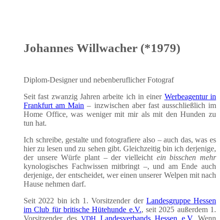
Johannes Willwacher (*1979)
Diplom-Desi­gner und neben­be­ruf­li­cher Fotograf
Seit fast zwan­zig Jah­ren arbei­te ich in einer
Wer­be­agen­tur in
Frank­furt am Main
– inzwi­schen aber fast aus­schließ­lich im
Home Office, was weni­ger mit mir als mit den Hun­den zu
tun hat.
Ich schrei­be, gestal­te und foto­gra­fie­re also – auch das, was es
hier zu lesen und zu sehen gibt. Gleich­zei­tig bin ich der­je­ni­ge,
der unse­re Wür­fe plant – der viel­leicht
ein biss­chen mehr
kyno­lo­gi­sches Fach­wis­sen mit­bringt –, und am Ende auch
der­je­ni­ge, der ent­schei­det, wer einen unse­rer Wel­pen mit nach
Hau­se neh­men darf.
Seit 2022 bin ich 1. Vor­sit­zen­der der
Lan­des­grup­pe Hes­sen
im Club für bri­ti­sche Hüte­hun­de e.V.
, seit 2025 außer­dem 1.
Vor­sit­zen­der des
Lan­des­ver­bands Hes­sen e.V.
Wenn
VDH