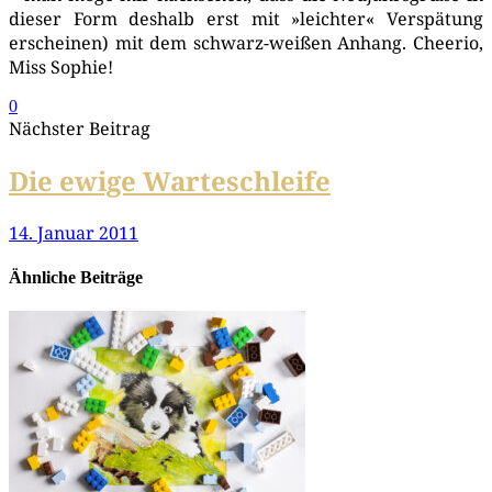
die­ser Form des­halb erst mit »leich­ter« Ver­spä­tung
erschei­nen) mit dem schwarz-wei­ßen Anhang. Chee­rio,
Miss Sophie!
0
Nächster Beitrag
Die ewige Warteschleife
14. Januar 2011
Ähnliche Beiträge