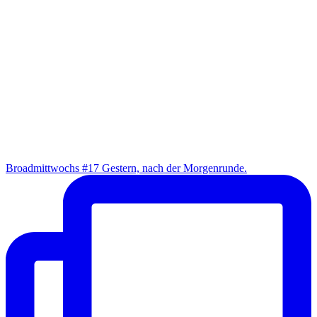
Broad­mitt­wochs #17 Ges­tern, nach der Morgenrunde.