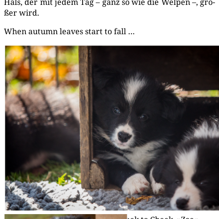
Hals, der mit jedem Tag – ganz so wie die Wel­pen –, grö­
ßer wird.
When autumn lea­ves start to fall …