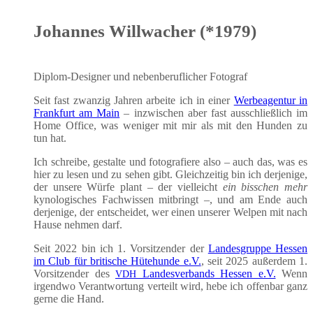
Johannes Willwacher (*1979)
Diplom-Desi­gner und neben­be­ruf­li­cher Fotograf
Seit fast zwan­zig Jah­ren arbei­te ich in einer
Wer­be­agen­tur in
Frank­furt am Main
– inzwi­schen aber fast aus­schließ­lich im
Home Office, was weni­ger mit mir als mit den Hun­den zu
tun hat.
Ich schrei­be, gestal­te und foto­gra­fie­re also – auch das, was es
hier zu lesen und zu sehen gibt. Gleich­zei­tig bin ich der­je­ni­ge,
der unse­re Wür­fe plant – der viel­leicht
ein biss­chen mehr
kyno­lo­gi­sches Fach­wis­sen mit­bringt –, und am Ende auch
der­je­ni­ge, der ent­schei­det, wer einen unse­rer Wel­pen mit nach
Hau­se neh­men darf.
Seit 2022 bin ich 1. Vor­sit­zen­der der
Lan­des­grup­pe Hes­sen
im Club für bri­ti­sche Hüte­hun­de e.V.
, seit 2025 außer­dem 1.
Vor­sit­zen­der des
Lan­des­ver­bands Hes­sen e.V.
Wenn
VDH
irgend­wo Ver­ant­wor­tung ver­teilt wird, hebe ich offen­bar ganz
ger­ne die Hand.