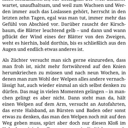
war­tet, unauf­halt­sam, und weil zum Wach­sen und Wer­
den immer auch das Los­las­sen gehört, herrscht in den
letz­ten zehn Tagen, egal was man tut, immer mehr das
Gefühl von Abschied vor. Dar­über rauscht der Kirsch­
baum, die Blät­ter leuch­tend gelb – und dann und wann
pflückt der Wind eines der Blät­ter von den Zwei­gen,
weht es hier­hin, bald dort­hin, bis es schließ­lich aus den
Augen und end­lich etwas ande­res ist.
Als Züch­ter ver­sucht man sich ger­ne ein­zu­re­den, dass
man froh ist, nicht mehr fort­wäh­rend auf den Knien
her­um­krie­chen zu müs­sen und nach neun Wochen, in
denen man zum Wohl der Wel­pen alles ande­re ver­nach­
läs­sigt hat, auch wie­der ein­mal an sich selbst den­ken zu
dür­fen. Das mag in vie­len Momen­ten gelin­gen – in man­
chen gelingt es aber nicht. Dann steht man da, hält
einen Wel­pen auf dem Arm, ver­sucht an Auto­fahr­ten,
das ers­te Hals­band, an Bürs­ten und Baden oder sonst
etwas zu den­ken, das man den Wel­pen noch mit auf den
Weg geben muss, spürt aber doch nur die­sen Kloß im