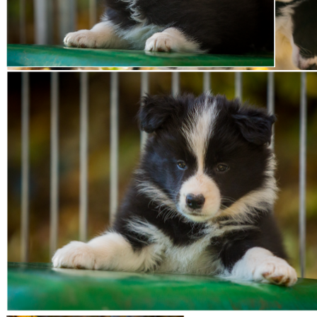
02|11|2015 – Broad­me­a­dows Corn­fla­ke Girl, »Fly«
02|11|2015 – Broad­me­a­dows Corn­fla­ke Girl, »Fly«
01|11|2015 – Broad­me­a­dows Corn­fla­ke Girl, »Fly«