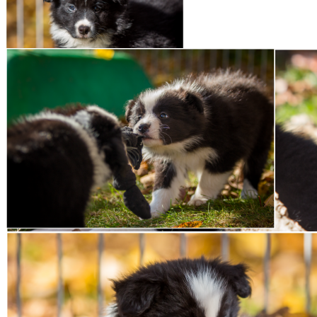
01|11|2015 – Broad­me­a­dows
Cloud Rider, »Bran«
01|11|2015 – Broad­me­a­dows
Cloud Rider, »Bran«
02|11|2015 – Broad­me­a­dows Cra­zy in Love, »Cra­
zy«
01|11|2015 – Broad­me­a­dows Cra­zy in Love, »Cra­zy«