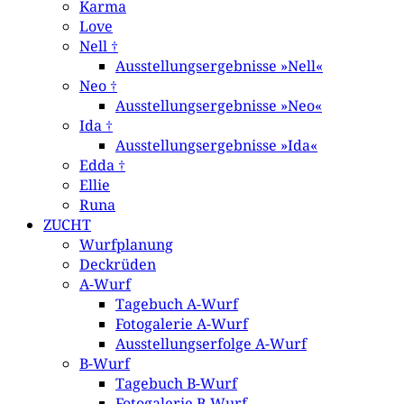
Karma
Love
Nell †
Ausstellungsergebnisse »Nell«
Neo †
Ausstellungsergebnisse »Neo«
Ida †
Ausstellungsergebnisse »Ida«
Edda †
Ellie
Runa
ZUCHT
Wurfplanung
Deckrüden
A-Wurf
Tagebuch A-Wurf
Fotogalerie A-Wurf
Ausstellungserfolge A-Wurf
B-Wurf
Tagebuch B-Wurf
Fotogalerie B-Wurf