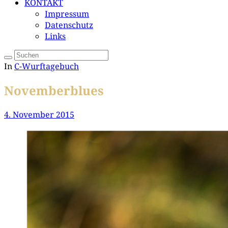
KONTAKT
Impressum
Datenschutz
Links
In
C-Wurftagebuch
Novemberblues
4. November 2015