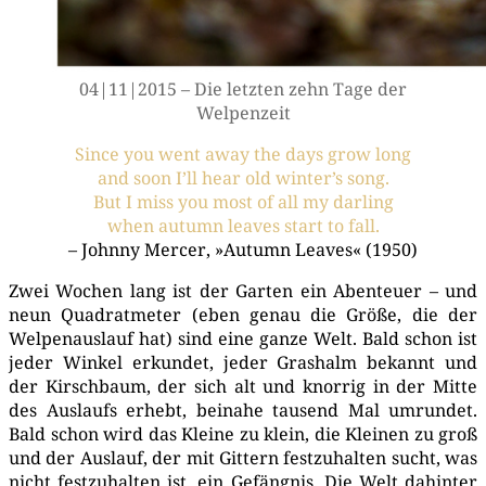
04|11|2015 – Die letz­ten zehn Tage der
Welpenzeit
Sin­ce you went away the days grow long
and soon I’ll hear old winter’s song.
But I miss you most of all my darling
when autumn lea­ves start to fall.
– John­ny Mer­cer, »Autumn Lea­ves« (1950)
Zwei Wochen lang ist der Gar­ten ein Aben­teu­er – und
neun Qua­drat­me­ter (eben genau die Grö­ße, die der
Wel­pen­aus­lauf hat) sind eine gan­ze Welt. Bald schon ist
jeder Win­kel erkun­det, jeder Gras­halm bekannt und
der Kirsch­baum, der sich alt und knor­rig in der Mit­te
des Aus­laufs erhebt, bei­na­he tau­send Mal umrun­det.
Bald schon wird das Klei­ne zu klein, die Klei­nen zu groß
und der Aus­lauf, der mit Git­tern fest­zu­hal­ten sucht, was
nicht fest­zu­hal­ten ist, ein Gefäng­nis. Die Welt dahin­ter