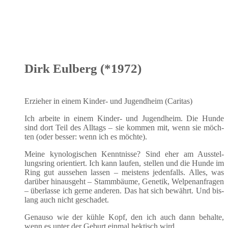
Dirk Eulberg (*1972)
Erzie­her in einem Kin­der- und Jugend­heim (Cari­tas)
Ich arbei­te in einem Kin­der- und Jugend­heim. Die Hun­de
sind dort Teil des All­tags – sie kom­men mit, wenn sie möch­
ten (oder bes­ser: wenn ich es möchte).
Mei­ne kyno­lo­gi­schen Kennt­nis­se? Sind eher am Aus­stel­
lungs­ring ori­en­tiert. Ich kann lau­fen, stel­len und die Hun­de im
Ring gut aus­se­hen las­sen – meis­tens jeden­falls. Alles, was
dar­über hin­aus­geht – Stamm­bäu­me, Gene­tik, Wel­pen­an­fra­gen
– über­las­se ich ger­ne ande­ren. Das hat sich bewährt. Und bis­
lang auch nicht geschadet.
Genau­so wie der küh­le Kopf, den ich auch dann behal­te,
wenn es unter der Geburt ein­mal hek­tisch wird.