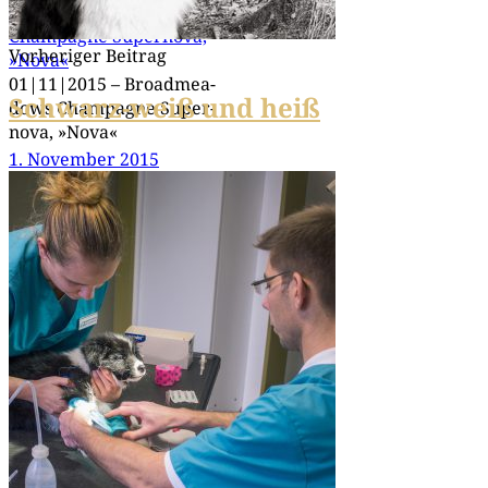
Vorheriger Beitrag
01|11|2015 – Broad­me­a­
Schwarz-weiß und heiß
dows Cham­pa­gne Super­
no­va, »Nova«
1. November 2015