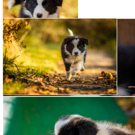
02|11|2015 – Broad­me­a­dows
Cheek to Cheek, »Zoe«
01|11|2015 – Broad­me­a­dows
Champs Ely­sées, »Fin­ja«
02|11|2015 – Broad­me­a­dows Champs Ely­sées,
»Fin­ja«
02|11|2015 – Broad­me­a­dows Champs Ely­sées, »Fin­ja«