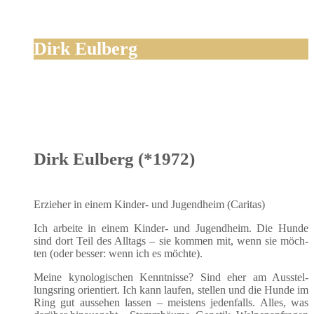
Dirk Eulberg
Dirk Eulberg (*1972)
Erzie­her in einem Kin­der- und Jugend­heim (Cari­tas)
Ich arbei­te in einem Kin­der- und Jugend­heim. Die Hun­de
sind dort Teil des All­tags – sie kom­men mit, wenn sie möch­
ten (oder bes­ser: wenn ich es möchte).
Mei­ne kyno­lo­gi­schen Kennt­nis­se? Sind eher am Aus­stel­
lungs­ring ori­en­tiert. Ich kann lau­fen, stel­len und die Hun­de im
Ring gut aus­se­hen las­sen – meis­tens jeden­falls. Alles, was