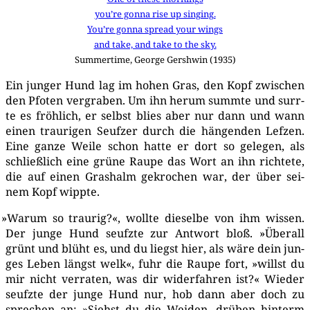
you’­re gon­na rise up singing.
You’­re gon­na spread your wings
and take, and take to the sky.
Sum­mer­ti­me, Geor­ge Gershwin (1935)
Ein jun­ger Hund lag im hohen Gras, den Kopf zwi­schen
den Pfo­ten ver­gra­ben. Um ihn her­um summ­te und surr­
te es fröh­lich, er selbst blies aber nur dann und wann
einen trau­ri­gen Seuf­zer durch die hän­gen­den Lef­zen.
Eine gan­ze Wei­le schon hat­te er dort so gele­gen, als
schließ­lich eine grü­ne Rau­pe das Wort an ihn rich­te­te,
die auf einen Gras­halm gekro­chen war, der über sei­
nem Kopf wippte.
»
War­um so trau­rig?«, woll­te die­sel­be von ihm wis­sen.
Der jun­ge Hund seufz­te zur Ant­wort bloß. »Über­all
grünt und blüht es, und du liegst hier, als wäre dein jun­
ges Leben längst welk«, fuhr die Rau­pe fort, »willst du
mir nicht ver­ra­ten, was dir wider­fah­ren ist?« Wie­der
seufz­te der jun­ge Hund nur, hob dann aber doch zu
spre­chen an: »Siehst du die Wei­den, drü­ben hin­term