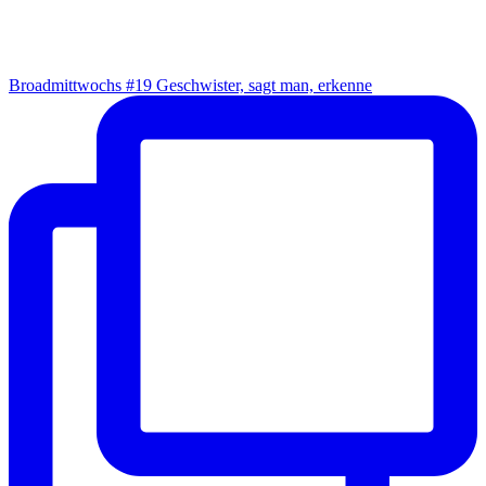
Broad­mitt­wochs #19 Geschwis­ter, sagt man, erkenne