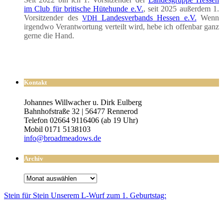
im Club für bri­ti­sche Hüte­hun­de e.V.
, seit 2025 außer­dem 1.
Vor­sit­zen­der des
Lan­des­ver­bands Hes­sen e.V.
Wenn
VDH
irgend­wo Ver­ant­wor­tung ver­teilt wird, hebe ich offen­bar ganz
ger­ne die Hand.
Kontakt
Johannes Willwacher u. Dirk Eulberg
Bahnhofstraße 32 | 56477 Rennerod
Telefon 02664 9116406 (ab 19 Uhr)
Mobil 0171 5138103
info@broadmeadows.de
Archiv
Archiv
Stein für Stein Unse­rem L-Wurf zum 1. Geburtstag: