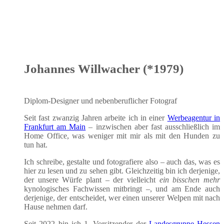
Johannes Willwacher (*1979)
Diplom-Desi­gner und neben­be­ruf­li­cher Fotograf
Seit fast zwan­zig Jah­ren arbei­te ich in einer
Wer­be­agen­tur in
Frank­furt am Main
– inzwi­schen aber fast aus­schließ­lich im
Home Office, was weni­ger mit mir als mit den Hun­den zu
tun hat.
Ich schrei­be, gestal­te und foto­gra­fie­re also – auch das, was es
hier zu lesen und zu sehen gibt. Gleich­zei­tig bin ich der­je­ni­ge,
der unse­re Wür­fe plant – der viel­leicht
ein biss­chen mehr
kyno­lo­gi­sches Fach­wis­sen mit­bringt –, und am Ende auch
der­je­ni­ge, der ent­schei­det, wer einen unse­rer Wel­pen mit nach
Hau­se neh­men darf.
Seit 2022 bin ich 1. Vor­sit­zen­der der
Lan­des­grup­pe Hes­sen