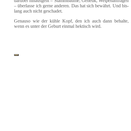
dar­über hin­aus­geht – Stamm­bäu­me, Gene­tik, Wel­pen­an­fra­gen
– über­las­se ich ger­ne ande­ren. Das hat sich bewährt. Und bis­
lang auch nicht geschadet.
Genau­so wie der küh­le Kopf, den ich auch dann behal­te,
wenn es unter der Geburt ein­mal hek­tisch wird.