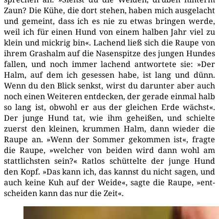
Zaun? Die Kühe, die dort ste­hen, haben mich aus­ge­lacht
und gemeint, dass ich es nie zu etwas brin­gen wer­de,
weil ich für einen Hund von einem hal­ben Jahr viel zu
klein und mick­rig bin«. Lachend ließ sich die Rau­pe von
ihrem Gras­halm auf die Nasen­spit­ze des jun­gen Hun­des
fal­len, und noch immer lachend ant­wor­te­te sie: »Der
Halm, auf dem ich geses­sen habe, ist lang und dünn.
Wenn du den Blick senkst, wirst du dar­un­ter aber auch
noch einen Wei­te­ren ent­de­cken, der gera­de ein­mal halb
so lang ist, obwohl er aus der glei­chen Erde wächst«.
Der jun­ge Hund tat, wie ihm gehei­ßen, und schiel­te
zuerst den klei­nen, krum­men Halm, dann wie­der die
Rau­pe an. »Wenn der Som­mer gekom­men ist«, frag­te
die Rau­pe, »wel­cher von bei­den wird dann wohl am
statt­lichs­ten sein?« Rat­los schüt­tel­te der jun­ge Hund
den Kopf. »Das kann ich, das kannst du nicht sagen, und
auch kei­ne Kuh auf der Wei­de«, sag­te die Rau­pe, »ent­
schei­den kann das nur die Zeit«.