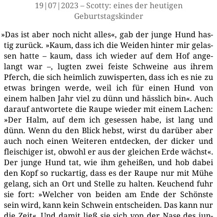
19|07|2023 – Scot­ty: eines der heu­ti­gen
Geburtstagskinder
»
Das ist aber noch nicht alles«, gab der jun­ge Hund has­
tig zurück. »Kaum, dass ich die Wei­den hin­ter mir gelas­
sen hat­te – kaum, dass ich wie­der auf dem Hof ange­
langt war –, lug­ten zwei feis­te Schwei­ne aus ihrem
Pferch, die sich heim­lich zuwis­per­ten, dass ich es nie zu
etwas brin­gen wer­de, weil ich für einen Hund von
einem hal­ben Jahr viel zu dünn und häss­lich bin«. Auch
dar­auf ant­wor­te­te die Rau­pe wie­der mit einem Lachen:
»Der Halm, auf dem ich geses­sen habe, ist lang und
dünn. Wenn du den Blick hebst, wirst du dar­über aber
auch noch einen Wei­te­ren ent­de­cken, der dicker und
flei­schi­ger ist, obwohl er aus der glei­chen Erde wächst«.
Der jun­ge Hund tat, wie ihm gehei­ßen, und hob dabei
den Kopf so ruck­ar­tig, dass es der Rau­pe nur mit Mühe
gelang, sich an Ort und Stel­le zu hal­ten. Keu­chend fuhr
sie fort: »Wel­cher von bei­den am Ende der Schöns­te
sein wird, kann kein Schwein ent­schei­den. Das kann nur
die Zeit«. Und damit ließ sie sich von der Nase des jun­