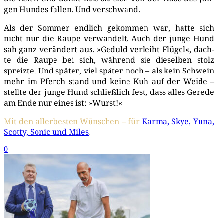
gen Hun­des fal­len. Und verschwand.
Als der Som­mer end­lich gekom­men war, hat­te sich
nicht nur die Rau­pe ver­wan­delt. Auch der jun­ge Hund
sah ganz ver­än­dert aus. »Geduld ver­leiht Flü­gel«, dach­
te die Rau­pe bei sich, wäh­rend sie die­sel­ben stolz
spreiz­te. Und spä­ter, viel spä­ter noch – als kein Schwein
mehr im Pferch stand und kei­ne Kuh auf der Wei­de –
stell­te der jun­ge Hund schließ­lich fest, dass alles Gere­de
am Ende nur eines ist: »Wurst!«
Mit den aller­bes­ten Wün­schen – für
Kar­ma, Skye, Yuna,
Scot­ty, Sonic und Miles
.
0