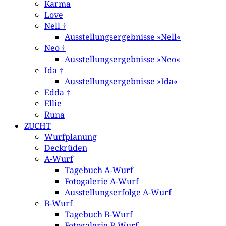
Karma
Love
Nell †
Ausstellungsergebnisse »Nell«
Neo †
Ausstellungsergebnisse »Neo«
Ida †
Ausstellungsergebnisse »Ida«
Edda †
Ellie
Runa
ZUCHT
Wurfplanung
Deckrüden
A-Wurf
Tagebuch A-Wurf
Fotogalerie A-Wurf
Ausstellungserfolge A-Wurf
B-Wurf
Tagebuch B-Wurf
Fotogalerie B-Wurf