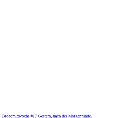
Broad­mitt­wochs #17 Ges­tern, nach der Morgenrunde.