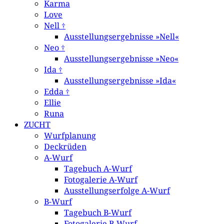
Karma
Love
Nell †
Ausstellungsergebnisse »Nell«
Neo †
Ausstellungsergebnisse »Neo«
Ida †
Ausstellungsergebnisse »Ida«
Edda †
Ellie
Runa
ZUCHT
Wurfplanung
Deckrüden
A-Wurf
Tagebuch A-Wurf
Fotogalerie A-Wurf
Ausstellungserfolge A-Wurf
B-Wurf
Tagebuch B-Wurf
Fotogalerie B-Wurf