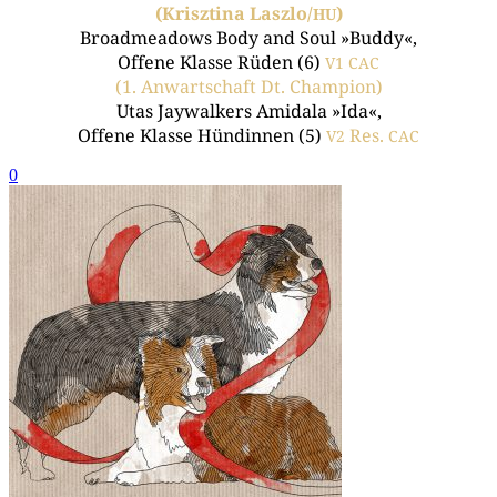
(Krisz­ti­na Laszlo/
)
HU
Broad­me­a­dows Body and Soul »Bud­dy«,
Offe­ne Klas­se Rüden (6)
V1
CAC
(1. Anwart­schaft Dt. Champion)
Utas Jay­wal­kers Ami­da­la »Ida«,
Offe­ne Klas­se Hün­din­nen (5)
Res.
V2
CAC
0