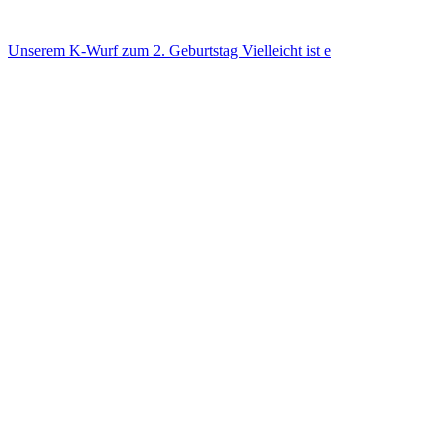
Unse­rem K-Wurf zum 2. Geburts­tag Viel­leicht ist e