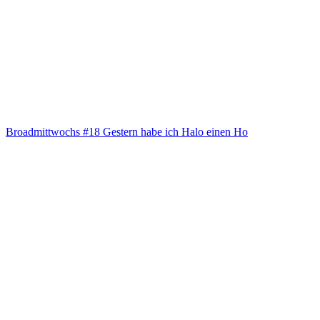
Broad­mitt­wochs #18 Ges­tern habe ich Halo einen Ho