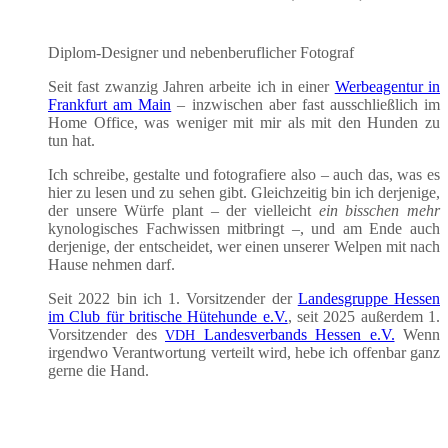
Diplom-Desi­gner und neben­be­ruf­li­cher Fotograf
Seit fast zwan­zig Jah­ren arbei­te ich in einer
Wer­be­agen­tur in
Frank­furt am Main
– inzwi­schen aber fast aus­schließ­lich im
Home Office, was weni­ger mit mir als mit den Hun­den zu
tun hat.
Ich schrei­be, gestal­te und foto­gra­fie­re also – auch das, was es
hier zu lesen und zu sehen gibt. Gleich­zei­tig bin ich der­je­ni­ge,
der unse­re Wür­fe plant – der viel­leicht
ein biss­chen mehr
kyno­lo­gi­sches Fach­wis­sen mit­bringt –, und am Ende auch
der­je­ni­ge, der ent­schei­det, wer einen unse­rer Wel­pen mit nach
Hau­se neh­men darf.
Seit 2022 bin ich 1. Vor­sit­zen­der der
Lan­des­grup­pe Hes­sen
im Club für bri­ti­sche Hüte­hun­de e.V.
, seit 2025 außer­dem 1.
Vor­sit­zen­der des
Lan­des­ver­bands Hes­sen e.V.
Wenn
VDH
irgend­wo Ver­ant­wor­tung ver­teilt wird, hebe ich offen­bar ganz
ger­ne die Hand.