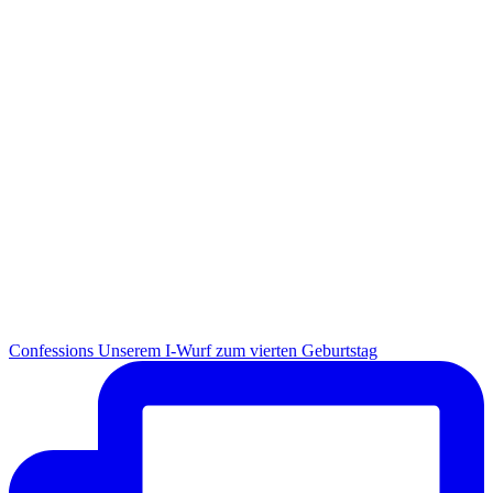
Con­fes­si­ons Unse­rem I-Wurf zum vier­ten Geburtstag