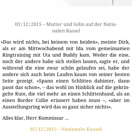
05|12|2015 – Mut­ter und Sohn auf der Natio­
na­len Kassel
»
Das wird nichts, bei kei­nem von bei­den«, mein­te Dirk,
als er am Mitt­woch­abend mit Ida vom gemein­sa­men
Ring­trai­ning mit Uta und Bud­dy kam. Weder die eine,
noch der ande­re habe sich stel­len las­sen, sag­te er, und
wäh­rend die eine zwar schön gelau­fen sei, habe der
ande­re sich auch beim Lau­fen kaum von sei­ner bes­ten
Sei­te gezeigt. »Spann einen Schlit­ten dahin­ter, dann
passt das schon«, – das wohl im Hin­blick auf die gekrin­
gel­te Rute, die viel mehr an einen Schlit­ten­hund, als an
einen Bor­der Col­lie erin­nert haben muss –, »aber im
Aus­stel­lungs­ring wird das so ganz sicher nichts«.
Alles klar, Herr Kommissar …
05|12|2015 – Natio­na­le Kassel