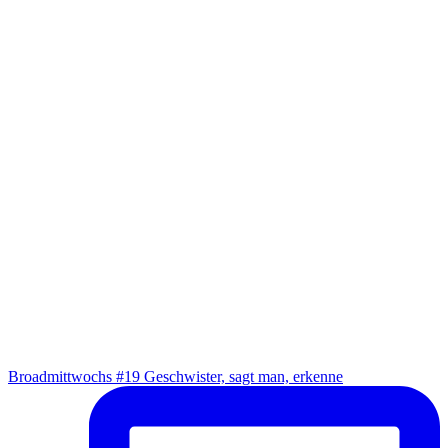
Broad­mitt­wochs #19 Geschwis­ter, sagt man, erkenne