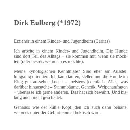
Dirk Eulberg (*1972)
Erzie­her in einem Kin­der- und Jugend­heim (Cari­tas)
Ich arbei­te in einem Kin­der- und Jugend­heim. Die Hun­de
sind dort Teil des All­tags – sie kom­men mit, wenn sie möch­
ten (oder bes­ser: wenn ich es möchte).
Mei­ne kyno­lo­gi­schen Kennt­nis­se? Sind eher am Aus­stel­
lungs­ring ori­en­tiert. Ich kann lau­fen, stel­len und die Hun­de im
Ring gut aus­se­hen las­sen – meis­tens jeden­falls. Alles, was
dar­über hin­aus­geht – Stamm­bäu­me, Gene­tik, Wel­pen­an­fra­gen
– über­las­se ich ger­ne ande­ren. Das hat sich bewährt. Und bis­
lang auch nicht geschadet.
Genau­so wie der küh­le Kopf, den ich auch dann behal­te,
wenn es unter der Geburt ein­mal hek­tisch wird.