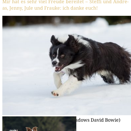
Mir hat es sehr viel Freu­de berei­tet – Stef­fi und Andre­
as, Jen­ny, Jule und Frau­ke: ich dan­ke euch!
05|02|2017 – »Zep­po« (Broad­me­a­dows David Bowie)