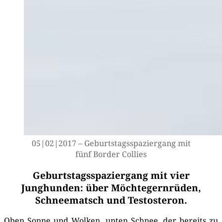
05|02|2017 – Geburts­tags­spa­zier­gang mit
fünf Bor­der Collies
Geburtstagsspaziergang mit vier
Junghunden: über Möchtegernrüden,
Schneematsch und Testosteron.
Oben Son­ne und Wol­ken, unten Schnee, der bereits zu