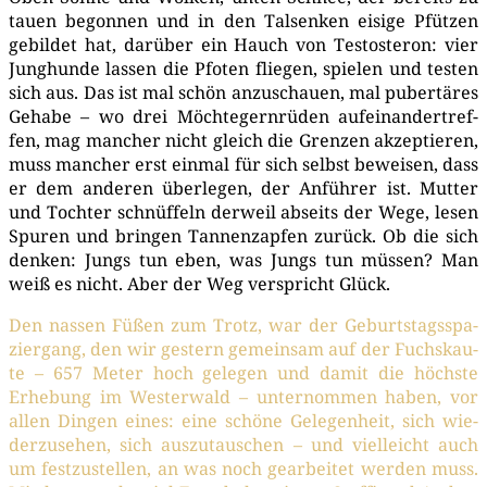
tau­en begon­nen und in den Tal­sen­ken eisi­ge Pfüt­zen
gebil­det hat, dar­über ein Hauch von Tes­to­ste­ron: vier
Jung­hun­de las­sen die Pfo­ten flie­gen, spie­len und tes­ten
sich aus. Das ist mal schön anzu­schau­en, mal puber­tä­res
Geha­be – wo drei Möch­te­gern­rü­den auf­ein­an­der­tref­
fen, mag man­cher nicht gleich die Gren­zen akzep­tie­ren,
muss man­cher erst ein­mal für sich selbst bewei­sen, dass
er dem ande­ren über­le­gen, der Anfüh­rer ist. Mut­ter
und Toch­ter schnüf­feln der­weil abseits der Wege, lesen
Spu­ren und brin­gen Tan­nen­zap­fen zurück. Ob die sich
den­ken: Jungs tun eben, was Jungs tun müs­sen? Man
weiß es nicht. Aber der Weg ver­spricht Glück.
Den nas­sen Füßen zum Trotz, war der Geburts­tags­spa­
zier­gang, den wir ges­tern gemein­sam auf der Fuchs­kau­
te – 657 Meter hoch gele­gen und damit die höchs­te
Erhe­bung im Wes­ter­wald – unter­nom­men haben, vor
allen Din­gen eines: eine schö­ne Gele­gen­heit, sich wie­
der­zu­se­hen, sich aus­zu­tau­schen – und viel­leicht auch
um fest­zu­stel­len, an was noch gear­bei­tet wer­den muss.