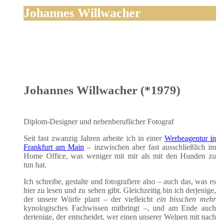
Johannes Willwacher
Johannes Willwacher (*1979)
Diplom-Desi­gner und neben­be­ruf­li­cher Fotograf
Seit fast zwan­zig Jah­ren arbei­te ich in einer
Wer­be­agen­tur in
Frank­furt am Main
– inzwi­schen aber fast aus­schließ­lich im
Home Office, was weni­ger mit mir als mit den Hun­den zu
tun hat.
Ich schrei­be, gestal­te und foto­gra­fie­re also – auch das, was es
hier zu lesen und zu sehen gibt. Gleich­zei­tig bin ich der­je­ni­ge,
der unse­re Wür­fe plant – der viel­leicht
ein biss­chen mehr
kyno­lo­gi­sches Fach­wis­sen mit­bringt –, und am Ende auch
der­je­ni­ge, der ent­schei­det, wer einen unse­rer Wel­pen mit nach