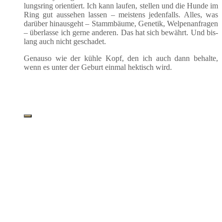
lungs­ring ori­en­tiert. Ich kann lau­fen, stel­len und die Hun­de im
Ring gut aus­se­hen las­sen – meis­tens jeden­falls. Alles, was
dar­über hin­aus­geht – Stamm­bäu­me, Gene­tik, Wel­pen­an­fra­gen
– über­las­se ich ger­ne ande­ren. Das hat sich bewährt. Und bis­
lang auch nicht geschadet.
Genau­so wie der küh­le Kopf, den ich auch dann behal­te,
wenn es unter der Geburt ein­mal hek­tisch wird.