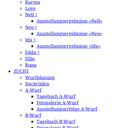
Karma
Love
Nell †
Ausstellungsergebnisse »Nell«
Neo †
Ausstellungsergebnisse »Neo«
Ida †
Ausstellungsergebnisse »Ida«
Edda †
Ellie
Runa
ZUCHT
Wurfplanung
Deckrüden
A-Wurf
Tagebuch A-Wurf
Fotogalerie A-Wurf
Ausstellungserfolge A-Wurf
B-Wurf
Tagebuch B-Wurf
Fotogalerie B-Wurf