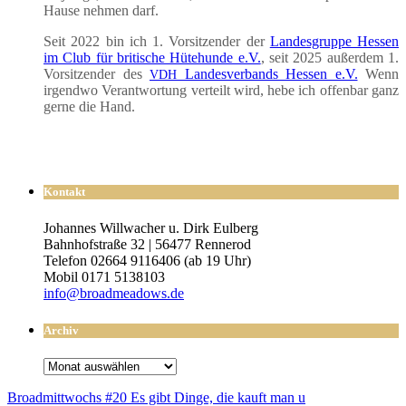
Hau­se neh­men darf.
Seit 2022 bin ich 1. Vor­sit­zen­der der
Lan­des­grup­pe Hes­sen
im Club für bri­ti­sche Hüte­hun­de e.V.
, seit 2025 außer­dem 1.
Vor­sit­zen­der des
Lan­des­ver­bands Hes­sen e.V.
Wenn
VDH
irgend­wo Ver­ant­wor­tung ver­teilt wird, hebe ich offen­bar ganz
ger­ne die Hand.
Kontakt
Johannes Willwacher u. Dirk Eulberg
Bahnhofstraße 32 | 56477 Rennerod
Telefon 02664 9116406 (ab 19 Uhr)
Mobil 0171 5138103
info@broadmeadows.de
Archiv
Archiv
Broad­mitt­wochs #20 Es gibt Din­ge, die kauft man u