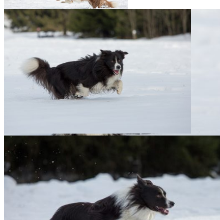
05|02|2017 – »Boun­ty« (Broad­
me­a­dows Dres­sed for Success)
05|02|2017 – »Nana« (Broad­me­a­
dows Desert Rose)
05|02|2017 – »Boun­ty« (Broad­me­a­dows Dres­sed
for Success)
05|02|2017 – »Boun­ty« (Broad­me­a­dows Dres­sed for Succ