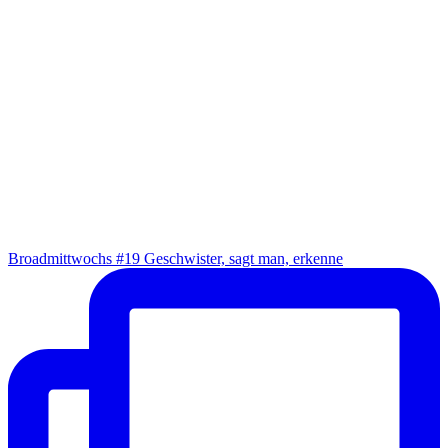
Broad­mitt­wochs #19 Geschwis­ter, sagt man, erkenne