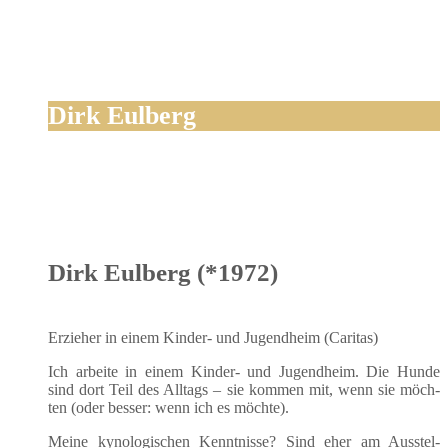
Dirk Eulberg
Dirk Eulberg (*1972)
Erzie­her in einem Kin­der- und Jugend­heim (Cari­tas)
Ich arbei­te in einem Kin­der- und Jugend­heim. Die Hun­de
sind dort Teil des All­tags – sie kom­men mit, wenn sie möch­
ten (oder bes­ser: wenn ich es möchte).
Mei­ne kyno­lo­gi­schen Kennt­nis­se? Sind eher am Aus­stel­