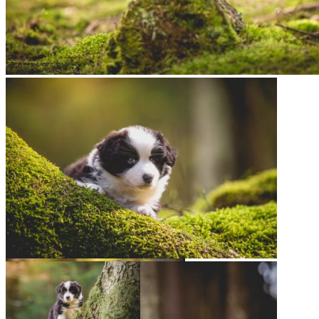
02|04|2017 – »Jill«, Broad­me­a­dows Edge of Glory
02|04|2017 – »Jill«, Broad­me­a­dows Edge of Glory
02|04|2017 – »Enya«, Broad­me­a­
dows Emo­ti­on in Motion
02|04|2017 – »Enya«, Broad­me­a­dows Emo­ti­on in
Motion