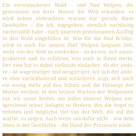
Ein ver­wun­sche­ner Wald – und fünf Wel­pen, die
gemein­sam mit ihrer Mut­ter die Welt erkun­den: es
wird jedem ein­leuch­ten, war­um mir gera­de die­se
Geschich­te – die ich, zuge­ge­ben, ziem­lich nach­läs­sig
nach­er­zählt habe – nach unse­rem gemein­sa­men Aus­flug
in den Wald ein­ge­fal­len ist. Wie für die fünf Brü­der,
wird es auch für unse­re fünf Wel­pen lang­sam Zeit,
mehr von der Welt zu ent­de­cken – zu ler­nen, sich aus­zu­
pro­bie­ren und zu erfah­ren, was noch in ihnen steckt.
Der eine hat es dabei viel­leicht ein­fa­cher, als der ande­
re – ist wage­mu­ti­ger und neu­gie­ri­ger, wo sich der ande­
re eher zurück­hal­tend und schüch­tern zeigt, sich noch
ein wenig mehr auf den Schutz und die Für­sor­ge der
Mut­ter ver­lässt. In den letz­ten Wochen der Wel­pen­zeit
tun wir unser bes­tes, um jeden unse­rer Wel­pen ent­
spre­chend sei­ner Anla­gen zu för­dern, ihm die Angst zu
neh­men und mög­lichst viel von der Welt, die auf ihn
war­tet, zu zei­gen. Auch wenn uns dafür nicht – wie dem
Alten in der Geschich­te – die Hand der Prin­zes­sin winkt.