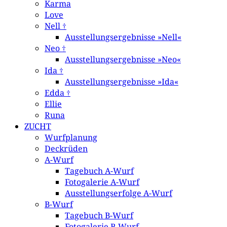
Karma
Love
Nell †
Ausstellungsergebnisse »Nell«
Neo †
Ausstellungsergebnisse »Neo«
Ida †
Ausstellungsergebnisse »Ida«
Edda †
Ellie
Runa
ZUCHT
Wurfplanung
Deckrüden
A-Wurf
Tagebuch A-Wurf
Fotogalerie A-Wurf
Ausstellungserfolge A-Wurf
B-Wurf
Tagebuch B-Wurf
Fotogalerie B-Wurf