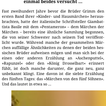
einmal beides versucht …
Fast zwei­hun­dert Jah­re bevor die Brü­der Grimm den
ers­ten Band ihrer »Kin­der- und Haus­mär­chen« her­aus­
brach­ten, hat­te der ita­lie­ni­sche Schrift­stel­ler Giam­bat­
tis­ta Basi­le mit dem »Pen­t­ame­ron« – dem Mär­chen der
Mär­chen – bereits eine ähn­li­che Samm­lung begon­nen,
die von sei­ner Schwes­ter nach sei­nem Tod ver­öf­fent­
licht wur­de. Wäh­rend man­che der gesam­mel­ten Mär­
chen auf­fäl­li­ge Ähn­lich­kei­ten zu denen der bei­den hes­
si­schen Brü­der auf­wei­sen mögen und man sich bei der
einen oder ande­ren Erzäh­lung an »Aschen­put­tel«,
»Rapun­zel« oder den »König Dros­sel­bart« erin­nert
fühlt, ist doch man­che dar­un­ter, die ganz neu, ganz
unbe­kannt klingt. Eine davon ist die sieb­te Erzäh­lung
des fünf­ten Tages: das »Mär­chen von den fünf Söh­nen«.
Und das lau­tet in etwa so …