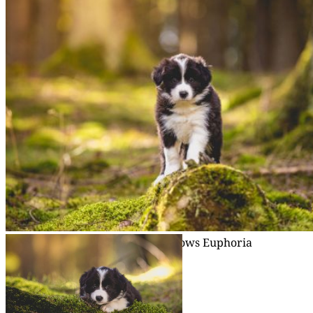
02|04|2017 – »Ella«, Broad­me­a­dows Euphoria