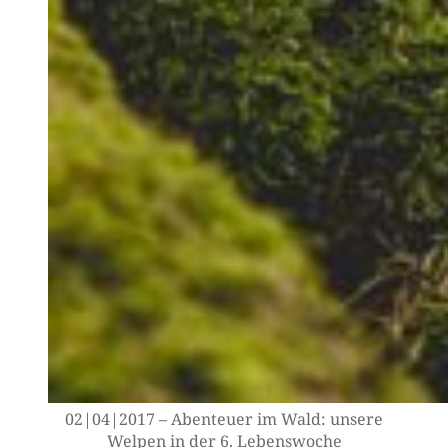
02|04|2017 – Aben­teu­er im Wald: unse­re
Wel­pen in der 6. Lebenswoche