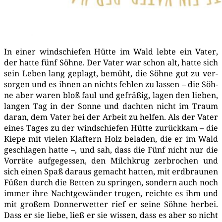
In einer wind­schie­fen Hüt­te im Wald leb­te ein Vater,
der hat­te fünf Söh­ne. Der Vater war schon alt, hat­te sich
sein Leben lang geplagt, bemüht, die Söh­ne gut zu ver­
sor­gen und es ihnen an nichts feh­len zu las­sen – die Söh­
ne aber waren bloß faul und gefrä­ßig, lagen den lie­ben,
lan­gen Tag in der Son­ne und dach­ten nicht im Traum
dar­an, dem Vater bei der Arbeit zu hel­fen. Als der Vater
eines Tages zu der wind­schie­fen Hüt­te zurück­kam – die
Kie­pe mit vie­len Klaf­tern Holz bela­den, die er im Wald
geschla­gen hat­te –, und sah, dass die Fünf nicht nur die
Vor­rä­te auf­ge­ges­sen, den Milch­krug zer­bro­chen und
sich einen Spaß dar­aus gemacht hat­ten, mit erd­brau­nen
Füßen durch die Bet­ten zu sprin­gen, son­dern auch noch
immer ihre Nacht­ge­wän­der tru­gen, reich­te es ihm und
mit gro­ßem Don­ner­wet­ter rief er sei­ne Söh­ne her­bei.
Dass er sie lie­be, ließ er sie wis­sen, dass es aber so nicht