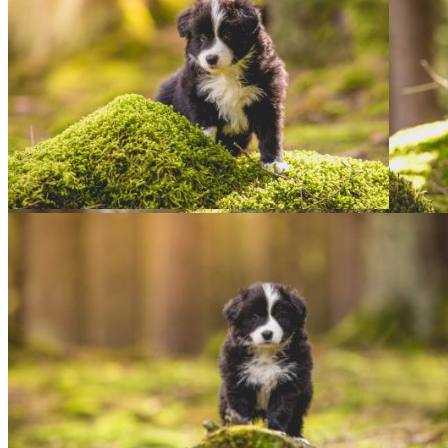
02|04|2017 – »Elvis«, Broad­me­a­
dows Empire Sta­te of Mind
02|04|2017 – »Jill«, Broad­me­a­dows Edge of Glory
02|04|2017 – »Jill«, Broad­me­a­dows Edge of Glory