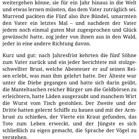
wei­ter­ge­hen kön­ne, sie für ein Jahr hin­aus in die Welt
und etwas ler­nen müss­ten, das dem Vater zuträg­lich sei.
Mur­rend pack­ten die Fünf also ihre Bün­del, umarm­ten
den Vater ein letz­tes Mal – und nach­dem der Vater
jedem noch ein­mal guten Mut zuge­spro­chen und Glück
gewünscht hat­te, zog jeder von ihnen aus in den Wald,
jeder in eine ande­re Rich­tung davon.
Kurz und gut: nach Jah­res­frist kehr­ten die fünf Söh­ne
zum Vater zurück und ein jeder berich­te­te mit stolz­ge­
schwell­ter Brust, wel­che Aben­teu­er er auf sei­nen Rei­
sen erlebt, was man ihm gelehrt hat­te. Der Ältes­te war
unter die Die­be gegan­gen und hat­te sich dar­in geübt,
die Man­tel­ta­schen rei­cher Bür­ger um die Geld­bör­sen zu
erleich­tern, hat­te Läden aus­ge­raubt und man­chem Wirt
die Wurst vom Tisch gestoh­len. Der Zwei­te und der
Drit­te hat­ten gelernt Schif­fe zu bau­en und mit der Arm­
brust zu schie­ßen, der Vier­te ein Kraut gefun­den, das
Tote zum Leben erweckt, und der Jüngs­te es sich
schließ­lich zu eigen gemacht, die Spra­che der Vögel zu
verstehen.