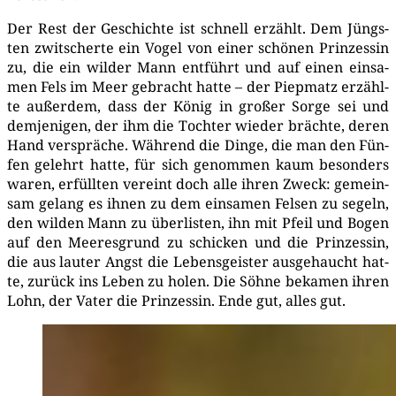
Der Rest der Geschich­te ist schnell erzählt. Dem Jüngs­
ten zwit­scher­te ein Vogel von einer schö­nen Prin­zes­sin
zu, die ein wil­der Mann ent­führt und auf einen ein­sa­
men Fels im Meer gebracht hat­te – der Piep­matz erzähl­
te außer­dem, dass der König in gro­ßer Sor­ge sei und
dem­je­ni­gen, der ihm die Toch­ter wie­der bräch­te, deren
Hand ver­sprä­che. Wäh­rend die Din­ge, die man den Fün­
fen gelehrt hat­te, für sich genom­men kaum beson­ders
waren, erfüll­ten ver­eint doch alle ihren Zweck: gemein­
sam gelang es ihnen zu dem ein­sa­men Fel­sen zu segeln,
den wil­den Mann zu über­lis­ten, ihn mit Pfeil und Bogen
auf den Mee­res­grund zu schi­cken und die Prin­zes­sin,
die aus lau­ter Angst die Lebens­geis­ter aus­ge­haucht hat­
te, zurück ins Leben zu holen. Die Söh­ne beka­men ihren
Lohn, der Vater die Prin­zes­sin. Ende gut, alles gut.