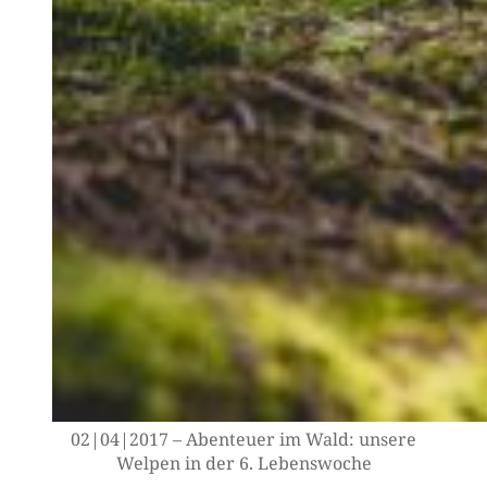
02|04|2017 – Aben­teu­er im Wald: unse­re
Wel­pen in der 6. Lebenswoche