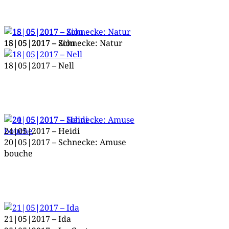
15|05|2017 – Zion
18|05|2017 – Schne­cke: Natur
18|05|2017 – Nell
24|05|2017 – Heidi
20|05|2017 – Schne­cke: Amu­se
bouche
25|05|2017 – Im Garten
21|05|2017 – Ida