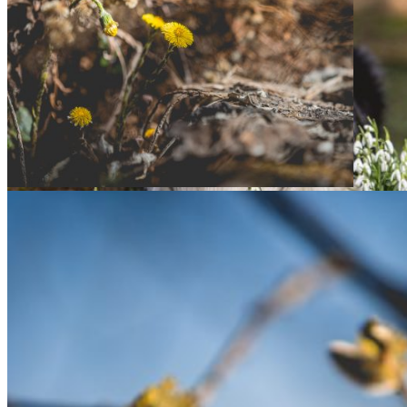
heit kann nichts entstellen!
26|03|2017 – Über­all beginnt’s zu blühen
12|03|2017 – Zion