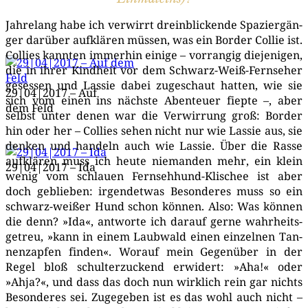
Jah­re­lang habe ich ver­wirrt drein­bli­cken­de Spa­zier­gän­
ger dar­über auf­klä­ren müs­sen, was ein Bor­der Col­lie ist.
Col­lies kann­ten immer­hin eini­ge – vor­ran­gig die­je­ni­gen,
die in ihrer Kind­heit vor dem Schwarz-Weiß-Fern­se­her
geses­sen und Las­sie dabei zuge­schaut hat­ten, wie sie
29|04|2017 – Auf
sich vom einen ins nächs­te Aben­teu­er fiep­te –, aber
dem Feld
selbst unter denen war die Ver­wir­rung groß: Bor­der
hin oder her – Col­lies sehen nicht nur wie Las­sie aus, sie
den­ken und han­deln auch wie Las­sie. Über die Ras­se
auf­klä­ren muss ich heu­te nie­man­den mehr, ein klein
29|04|2017 – Ida
wenig vom schlau­en Fern­seh­hund-Kli­schee ist aber
doch geblie­ben: irgend­et­was Beson­de­res muss so ein
schwarz-wei­ßer Hund schon kön­nen. Also: Was kön­nen
die denn? »Ida«, ant­wor­te ich dar­auf ger­ne wahr­heits­
ge­treu, »kann in einem Laub­wald einen ein­zel­nen Tan­
nen­zap­fen fin­den«. Wor­auf mein Gegen­über in der
Regel bloß schul­ter­zu­ckend erwi­dert: »Aha!« oder
»Ahja?«, und dass das doch nun wirk­lich rein gar nichts
Beson­de­res sei. Zuge­ge­ben ist es das wohl auch nicht –