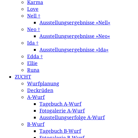
Karma
Love
Nell †
Ausstellungsergebnisse »Nell«
Neo †
Ausstellungsergebnisse »Neo«
Ida †
Ausstellungsergebnisse »Ida«
Edda †
Ellie
Runa
ZUCHT
Wurfplanung
Deckrüden
A-Wurf
Tagebuch A-Wurf
Fotogalerie A-Wurf
Ausstellungserfolge A-Wurf
B-Wurf
Tagebuch B-Wurf
Fotogalerie B-Wurf