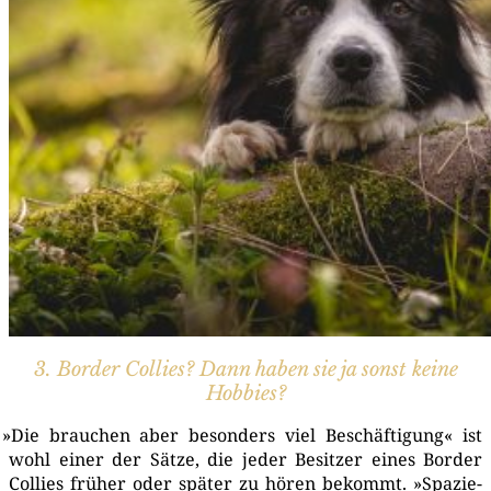
21|04|2017 – Blü­hen­der Schwarzdorn
3. Border Collies? Dann haben sie ja sonst keine
Hobbies?
»
Die brau­chen aber beson­ders viel Beschäf­ti­gung« ist
wohl einer der Sät­ze, die jeder Besit­zer eines Bor­der
Col­lies frü­her oder spä­ter zu hören bekommt. »Spa­zie­