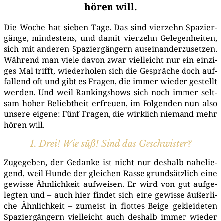
hören will.
Die Woche hat sie­ben Tage. Das sind vier­zehn Spa­zier­
gän­ge, min­des­tens, und damit vier­zehn Gele­gen­hei­ten,
sich mit ande­ren Spa­zier­gän­gern aus­ein­an­der­zu­set­zen.
Wäh­rend man vie­le davon zwar viel­leicht nur ein ein­zi­
ges Mal trifft, wie­der­ho­len sich die Gesprä­che doch auf­
fal­lend oft und gibt es Fra­gen, die immer wie­der gestellt
wer­den. Und weil Ran­king­shows sich noch immer selt­
sam hoher Beliebt­heit erfreu­en, im Fol­gen­den nun also
unse­re eige­ne: Fünf Fra­gen, die wirk­lich nie­mand mehr
hören will.
1. Drei! Wie süß! Sind das Geschwister?
Zuge­ge­ben, der Gedan­ke ist nicht nur des­halb nahe­lie­
gend, weil Hun­de der glei­chen Ras­se grund­sätz­lich eine
gewis­se Ähn­lich­keit auf­wei­sen. Er wird von gut auf­ge­
leg­ten und – auch hier fin­det sich eine gewis­se äußer­li­
che Ähn­lich­keit – zumeist in flot­tes Beige geklei­de­ten
Spa­zier­gän­gern viel­leicht auch des­halb immer wie­der