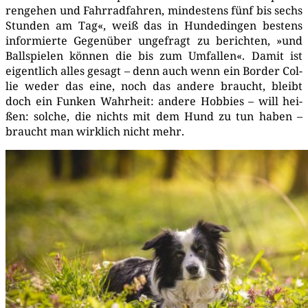
ren­ge­hen und Fahr­rad­fah­ren, min­des­tens fünf bis sechs
Stun­den am Tag«, weiß das in Hun­de­din­gen bes­tens
infor­mier­te Gegen­über unge­fragt zu berich­ten, »und
Ball­spie­len kön­nen die bis zum Umfal­len«. Damit ist
eigent­lich alles gesagt – denn auch wenn ein Bor­der Col­
lie weder das eine, noch das ande­re braucht, bleibt
doch ein Fun­ken Wahr­heit: ande­re Hob­bies – will hei­
ßen: sol­che, die nichts mit dem Hund zu tun haben –
braucht man wirk­lich nicht mehr.