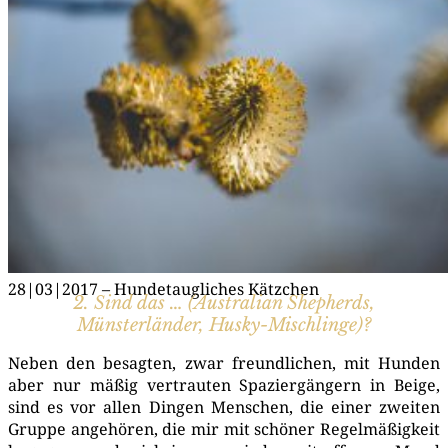
26|03|2017 – Frühlingsboten
28|03|2017 – Hun­de­taug­li­ches Kätzchen
2. Sind das … (Australian Shepherds,
Münsterländer, Husky-Mischlinge)?
Neben den besag­ten, zwar freund­li­chen, mit Hun­den
aber nur mäßig ver­trau­ten Spa­zier­gän­gern in Beige,
sind es vor allen Din­gen Men­schen, die einer zwei­ten
Grup­pe ange­hö­ren, die mir mit schö­ner Regel­mä­ßig­keit