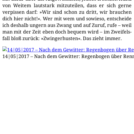
von Wei­tem laut­stark mit­zu­tei­len, dass er sich ger­ne
ver­pis­sen darf: »Wir sind schon zu dritt, wir brau­chen
dich hier nicht!«. Wer mit wem und sowie­so, ent­schei­de
ich des­halb ungern aus Zwang und auf Zuruf, rufe – weil
man mit der Zeit eben doch bequem wird – im Zwei­fels­
fall bloß zurück: »Zwin­ger­hus­ten«. Das zieht immer.
14|05|2017 – Nach dem Gewit­ter: Regen­bo­gen über Re