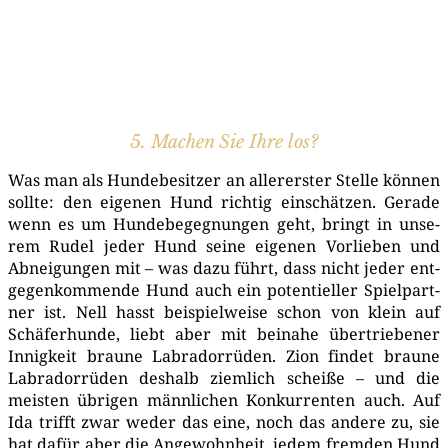
5. Machen Sie Ihre los?
Was man als Hun­de­be­sit­zer an aller­ers­ter Stel­le kön­nen
soll­te: den eige­nen Hund rich­tig ein­schät­zen. Gera­de
wenn es um Hun­de­be­geg­nun­gen geht, bringt in unse­
rem Rudel jeder Hund sei­ne eige­nen Vor­lie­ben und
Abnei­gun­gen mit – was dazu führt, dass nicht jeder ent­
ge­gen­kom­men­de Hund auch ein poten­ti­el­ler Spiel­part­
ner ist. Nell hasst bei­spiel­wei­se schon von klein auf
Schä­fer­hun­de, liebt aber mit bei­na­he über­trie­be­ner
Innig­keit brau­ne Labra­dor­rü­den. Zion fin­det brau­ne
Labra­dor­rü­den des­halb ziem­lich schei­ße – und die
meis­ten übri­gen männ­li­chen Kon­kur­ren­ten auch. Auf
Ida trifft zwar weder das eine, noch das ande­re zu, sie
hat dafür aber die Ange­wohn­heit, jedem frem­den Hund