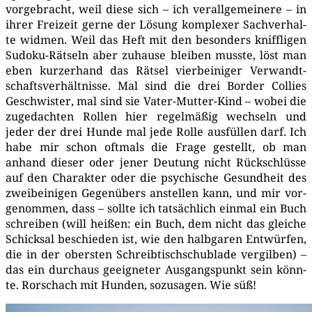
vor­ge­bracht, weil die­se sich – ich ver­all­ge­mei­ne­re – in
ihrer Frei­zeit ger­ne der Lösung kom­ple­xer Sach­ver­hal­
te wid­men. Weil das Heft mit den beson­ders kniff­li­gen
Sudo­ku-Rät­seln aber zuhau­se blei­ben muss­te, löst man
eben kur­zer­hand das Rät­sel vier­bei­ni­ger Ver­wandt­
schafts­ver­hält­nis­se. Mal sind die drei Bor­der Col­lies
Geschwis­ter, mal sind sie Vater-Mut­ter-Kind – wobei die
zuge­dach­ten Rol­len hier regel­mä­ßig wech­seln und
jeder der drei Hun­de mal jede Rol­le aus­fül­len darf. Ich
habe mir schon oft­mals die Fra­ge gestellt, ob man
anhand die­ser oder jener Deu­tung nicht Rück­schlüs­se
auf den Cha­rak­ter oder die psy­chi­sche Gesund­heit des
zwei­bei­ni­gen Gegen­übers anstel­len kann, und mir vor­
ge­nom­men, dass – soll­te ich tat­säch­lich ein­mal ein Buch
schrei­ben (will hei­ßen: ein Buch, dem nicht das glei­che
Schick­sal beschie­den ist, wie den halb­ga­ren Ent­wür­fen,
die in der obers­ten Schreib­tisch­schub­la­de ver­gil­ben) –
das ein durch­aus geeig­ne­ter Aus­gangs­punkt sein könn­
te. Ror­schach mit Hun­den, sozu­sa­gen. Wie süß!