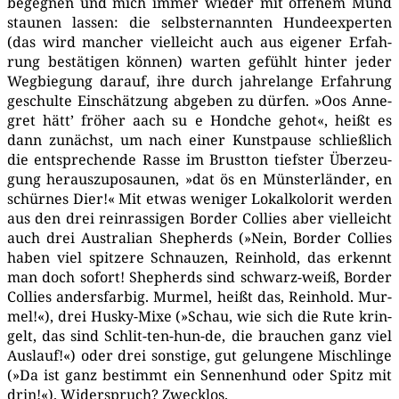
begeg­nen und mich immer wie­der mit offe­nem Mund
stau­nen las­sen: die selbst­er­nann­ten Hun­de­ex­per­ten
(das wird man­cher viel­leicht auch aus eige­ner Erfah­
rung bestä­ti­gen kön­nen) war­ten gefühlt hin­ter jeder
Weg­bie­gung dar­auf, ihre durch jah­re­lan­ge Erfah­rung
geschul­te Ein­schät­zung abge­ben zu dür­fen. »Oos Anne­
gret hätt’ frö­her aach su e Hond­che gehot«, heißt es
dann zunächst, um nach einer Kunst­pau­se schließ­lich
die ent­spre­chen­de Ras­se im Brust­ton tiefs­ter Über­zeu­
gung her­aus­zu­po­sau­nen, »dat ös en Müns­ter­län­der, en
schür­nes Dier!« Mit etwas weni­ger Lokal­ko­lo­rit wer­den
aus den drei rein­ras­si­gen Bor­der Col­lies aber viel­leicht
auch drei Aus­tra­li­an She­p­herds (»Nein, Bor­der Col­lies
haben viel spit­ze­re Schnau­zen, Rein­hold, das erkennt
man doch sofort! She­p­herds sind schwarz-weiß, Bor­der
Col­lies anders­far­big. Mur­mel, heißt das, Rein­hold. Mur­
mel!«), drei Hus­ky-Mixe (»Schau, wie sich die Rute krin­
gelt, das sind Schlit-ten-hun-de, die brau­chen ganz viel
Aus­lauf!«) oder drei sons­ti­ge, gut gelun­ge­ne Misch­lin­ge
(»Da ist ganz bestimmt ein Sen­nen­hund oder Spitz mit
drin!«). Wider­spruch? Zwecklos.