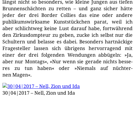
längst nicht so beson­ders, wie klei­ne Jun­gen aus tie­fen
Brun­nen­schäch­ten zu ret­ten – und ganz sicher hät­te
jeder der drei Bor­der Col­lies das eine oder ande­re
publi­kums­wirk­sa­me Kunst­stück­chen parat, weil ich
aber schlicht­weg kei­ne Lust dar­auf habe, fort­wäh­rend
den Zir­kus­domp­teur zu geben, zucke ich selbst nur die
Schul­tern und belas­se es dabei. Beson­ders hart­nä­cki­ge
Fra­ge­stel­ler las­sen sich übri­gens her­vor­ra­gend mit
einer der drei fol­gen­den Wen­dun­gen abbü­geln: »Ja,
aber nur Mon­tags«, »Nur wenn sie gera­de nichts bes­se­
res zu tun haben« oder »Nie­mals auf nüch­ter­
nen Magen«.
30|04|2017 – Nell, Zion und Ida