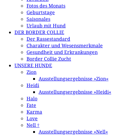
Fotos des Monats
Geburtstage
Saisonales
Urlaub mit Hund
DER BORDER COLLIE
Der Rassestandard
Charakter und Wesensmerkmale
Gesundheit und Erkrankungen
Border Collie Zucht
UNSERE HUNDE
Zion
Ausstellungsergebnisse »Zion«
Heidi
Ausstellungsergebnisse »Heidi«
Halo
Fate
Karma
Love
Nell †
Ausstellungsergebnisse »Nell«