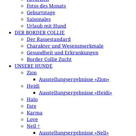
Fotos des Monats
Geburtstage
Saisonales
Urlaub mit Hund
DER BORDER COLLIE
Der Rassestandard
Charakter und Wesensmerkmale
Gesundheit und Erkrankungen
Border Collie Zucht
UNSERE HUNDE
Zion
Ausstellungsergebnisse »Zion«
Heidi
Ausstellungsergebnisse »Heidi«
Halo
Fate
Karma
Love
Nell †
Ausstellungsergebnisse »Nell«