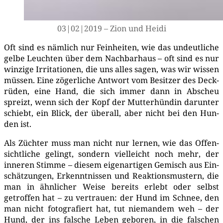
03|02|2019 – Zion und Heidi
Oft sind es näm­lich nur Fein­hei­ten, wie das undeut­li­che
gel­be Leuch­ten über dem Nach­bar­haus – oft sind es nur
win­zi­ge Irri­ta­tio­nen, die uns alles sagen, was wir wis­sen
müs­sen. Eine zöger­li­che Ant­wort vom Besit­zer des Deck­
rü­den, eine Hand, die sich immer dann in Abscheu
spreizt, wenn sich der Kopf der Mut­ter­hün­din dar­un­ter
schiebt, ein Blick, der über­all, aber nicht bei den Hun­
den ist.
Als Züch­ter muss man nicht nur ler­nen, wie das Offen­
sicht­li­che gelingt, son­dern viel­leicht noch mehr, der
inne­ren Stim­me – die­sem eigen­ar­ti­gen Gemisch aus Ein­
schät­zun­gen, Erkennt­nis­sen und Reak­ti­ons­mus­tern, die
man in ähn­li­cher Wei­se bereits erlebt oder selbst
getrof­fen hat – zu ver­trau­en: der Hund im Schnee, den
man nicht foto­gra­fiert hat, tut nie­man­dem weh – der
Hund, der ins fal­sche Leben gebo­ren, in die fal­schen