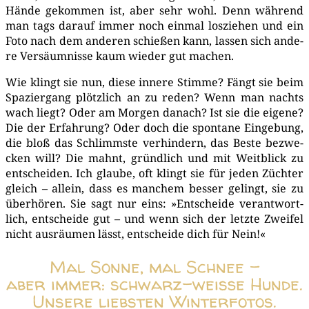
Hän­de gekom­men ist, aber sehr wohl. Denn wäh­rend
man tags dar­auf immer noch ein­mal los­zie­hen und ein
Foto nach dem ande­ren schie­ßen kann, las­sen sich ande­
re Ver­säum­nis­se kaum wie­der gut machen.
Wie klingt sie nun, die­se inne­re Stim­me? Fängt sie beim
Spa­zier­gang plötz­lich an zu reden? Wenn man nachts
wach liegt? Oder am Mor­gen danach? Ist sie die eige­ne?
Die der Erfah­rung? Oder doch die spon­ta­ne Ein­ge­bung,
die bloß das Schlimms­te ver­hin­dern, das Bes­te bezwe­
cken will? Die mahnt, gründ­lich und mit Weit­blick zu
ent­schei­den. Ich glau­be, oft klingt sie für jeden Züch­ter
gleich – allein, dass es man­chem bes­ser gelingt, sie zu
über­hö­ren. Sie sagt nur eins: »Ent­schei­de ver­ant­wort­
lich, ent­schei­de gut – und wenn sich der letz­te Zwei­fel
nicht aus­räu­men lässt, ent­schei­de dich für Nein!«
Mal Sonne, mal Schnee –
aber immer: schwarz-weiße Hunde.
Unsere liebsten Winterfotos.