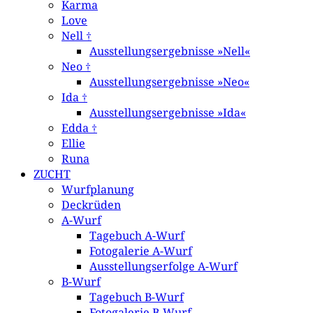
Karma
Love
Nell †
Ausstellungsergebnisse »Nell«
Neo †
Ausstellungsergebnisse »Neo«
Ida †
Ausstellungsergebnisse »Ida«
Edda †
Ellie
Runa
ZUCHT
Wurfplanung
Deckrüden
A-Wurf
Tagebuch A-Wurf
Fotogalerie A-Wurf
Ausstellungserfolge A-Wurf
B-Wurf
Tagebuch B-Wurf
Fotogalerie B-Wurf