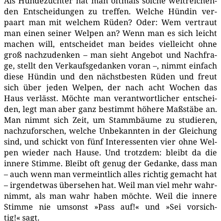
Als Hun­de­züch­ter hat man oft­mals sol­che weit­rei­chen­
den Ent­schei­dun­gen zu tref­fen. Wel­che Hün­din ver­
paart man mit wel­chem Rüden? Oder: Wem ver­traut
man einen sei­ner Wel­pen an? Wenn man es sich leicht
machen will, ent­schei­det man bei­des viel­leicht ohne
groß nach­zu­den­ken – man sieht Ange­bot und Nach­fra­
ge, stellt den Ver­kaufs­ge­dan­ken vor­an –, nimmt ein­fach
die­se Hün­din und den nächst­bes­ten Rüden und freut
sich über jeden Wel­pen, der nach acht Wochen das
Haus ver­lässt. Möch­te man ver­ant­wort­li­cher ent­schei­
den, legt man aber ganz bestimmt höhe­re Maß­stä­be an.
Man nimmt sich Zeit, um Stamm­bäu­me zu stu­die­ren,
nach­zu­for­schen, wel­che Unbe­kann­ten in der Glei­chung
sind, und schickt von fünf Inter­es­sen­ten vier ohne Wel­
pen wie­der nach Hau­se. Und trotz­dem: bleibt da die
inne­re Stim­me. Bleibt oft genug der Gedan­ke, dass man
– auch wenn man ver­meint­lich alles rich­tig gemacht hat
– irgend­et­was über­se­hen hat. Weil man viel mehr wahr­
nimmt, als man wahr haben möch­te. Weil die inne­re
Stim­me nie umsonst »Pass auf!« und »Sei vor­sich­
tig!« sagt.