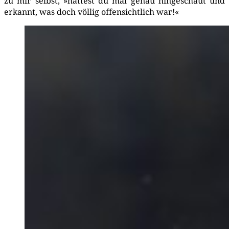
zu mir selbst, »hät­test du mal genau hin­ge­schaut und
erkannt, was doch völ­lig offen­sicht­lich war!«