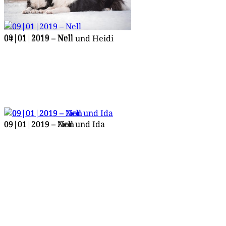
09|01|2019 – Nell
04|01|2019 – Nell und Heidi
09|01|2019 – Nell und Ida
09|01|2019 – Zion