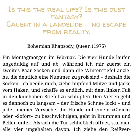
Is this the real life? Is this just
fantasy?
Caught in a landslide – no escape
from reality.
Bohe­mi­an Rhap­so­dy, Queen (1975)
Ein Mon­tag­mor­gen im Febru­ar. Die vier Hun­de lau­fen
unge­dul­dig auf und ab, wäh­rend ich mir zuerst ein
zwei­tes Paar Socken und dann die Win­ter­stie­fel anzie­
he, die deut­lich eine Num­mer zu groß sind – des­halb die
Socken. Ich beei­le mich, zie­he hüp­fend Müt­ze und Jacke
vom Haken, und schaf­fe es end­lich, mit dem lin­ken Fuß
in den knie­ho­hen Stie­fel zu schlüp­fen. Den Vie­ren geht
es den­noch zu lang­sam – der fri­sche Schnee lockt – und
jeder mei­ner Ver­su­che, die Hun­de mit einem »Gleich«
oder »Sofort« zu beschwich­ti­gen, geht in Brum­men und
Bel­len unter. Als sich die Tür schließ­lich öff­net, stür­men
alle vier unge­hal­ten davon. Ich zie­he den Reiß­ver­