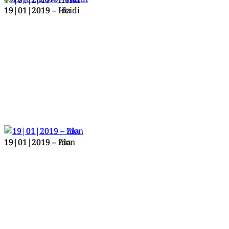
19|01|2019 – Ida
19|01|2019 – Heidi
19|01|2019 – Zion
19|01|2019 – Ida