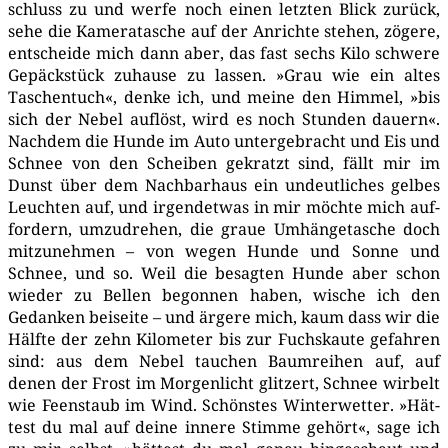
schluss zu und wer­fe noch einen letz­ten Blick zurück,
sehe die Kame­ra­ta­sche auf der Anrich­te ste­hen, zöge­re,
ent­schei­de mich dann aber, das fast sechs Kilo schwe­re
Gepäck­stück zuhau­se zu las­sen. »Grau wie ein altes
Taschen­tuch«, den­ke ich, und mei­ne den Him­mel, »bis
sich der Nebel auf­löst, wird es noch Stun­den dau­ern«.
Nach­dem die Hun­de im Auto unter­ge­bracht und Eis und
Schnee von den Schei­ben gekratzt sind, fällt mir im
Dunst über dem Nach­bar­haus ein undeut­li­ches gel­bes
Leuch­ten auf, und irgend­et­was in mir möch­te mich auf­
for­dern, umzu­dre­hen, die graue Umhän­ge­ta­sche doch
mit­zu­neh­men – von wegen Hun­de und Son­ne und
Schnee, und so. Weil die besag­ten Hun­de aber schon
wie­der zu Bel­len begon­nen haben, wische ich den
Gedan­ken bei­sei­te – und ärge­re mich, kaum dass wir die
Hälf­te der zehn Kilo­me­ter bis zur Fuchs­kau­te gefah­ren
sind: aus dem Nebel tau­chen Baum­rei­hen auf, auf
denen der Frost im Mor­gen­licht glit­zert, Schnee wir­belt
wie Feen­staub im Wind. Schöns­tes Win­ter­wet­ter. »Hät­
test du mal auf dei­ne inne­re Stim­me gehört«, sage ich