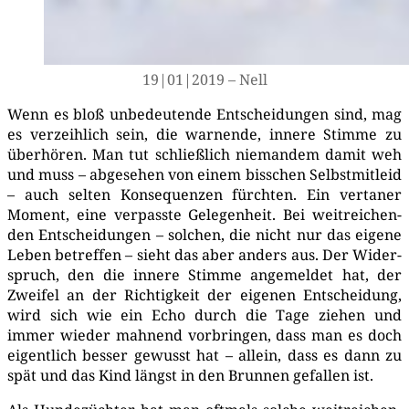
19|01|2019 – Nell
Wenn es bloß unbe­deu­ten­de Ent­schei­dun­gen sind, mag
es ver­zeih­lich sein, die war­nen­de, inne­re Stim­me zu
über­hö­ren. Man tut schließ­lich nie­man­dem damit weh
und muss – abge­se­hen von einem biss­chen Selbst­mit­leid
– auch sel­ten Kon­se­quen­zen fürch­ten. Ein ver­ta­ner
Moment, eine ver­pass­te Gele­gen­heit. Bei weit­rei­chen­
den Ent­schei­dun­gen – sol­chen, die nicht nur das eige­ne
Leben betref­fen – sieht das aber anders aus. Der Wider­
spruch, den die inne­re Stim­me ange­mel­det hat, der
Zwei­fel an der Rich­tig­keit der eige­nen Ent­schei­dung,
wird sich wie ein Echo durch die Tage zie­hen und
immer wie­der mah­nend vor­brin­gen, dass man es doch
eigent­lich bes­ser gewusst hat – allein, dass es dann zu
spät und das Kind längst in den Brun­nen gefal­len ist.