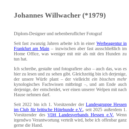
Johannes Willwacher (*1979)
Diplom-Desi­gner und neben­be­ruf­li­cher Fotograf
Seit fast zwan­zig Jah­ren arbei­te ich in einer
Wer­be­agen­tur in
Frank­furt am Main
– inzwi­schen aber fast aus­schließ­lich im
Home Office, was weni­ger mit mir als mit den Hun­den zu
tun hat.
Ich schrei­be, gestal­te und foto­gra­fie­re also – auch das, was es
hier zu lesen und zu sehen gibt. Gleich­zei­tig bin ich der­je­ni­ge,
der unse­re Wür­fe plant – der viel­leicht
ein biss­chen mehr
kyno­lo­gi­sches Fach­wis­sen mit­bringt –, und am Ende auch
der­je­ni­ge, der ent­schei­det, wer einen unse­rer Wel­pen mit nach
Hau­se neh­men darf.
Seit 2022 bin ich 1. Vor­sit­zen­der der
Lan­des­grup­pe Hes­sen
im Club für bri­ti­sche Hüte­hun­de e.V.
, seit 2025 außer­dem 1.
Vor­sit­zen­der des
Lan­des­ver­bands Hes­sen e.V.
Wenn
VDH
irgend­wo Ver­ant­wor­tung ver­teilt wird, hebe ich offen­bar ganz
ger­ne die Hand.