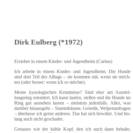
Dirk Eulberg (*1972)
Erzie­her in einem Kin­der- und Jugend­heim (Cari­tas)
Ich arbei­te in einem Kin­der- und Jugend­heim. Die Hun­de
sind dort Teil des All­tags – sie kom­men mit, wenn sie möch­
ten (oder bes­ser: wenn ich es möchte).
Mei­ne kyno­lo­gi­schen Kennt­nis­se? Sind eher am Aus­stel­
lungs­ring ori­en­tiert. Ich kann lau­fen, stel­len und die Hun­de im
Ring gut aus­se­hen las­sen – meis­tens jeden­falls. Alles, was
dar­über hin­aus­geht – Stamm­bäu­me, Gene­tik, Wel­pen­an­fra­gen
– über­las­se ich ger­ne ande­ren. Das hat sich bewährt. Und bis­
lang auch nicht geschadet.
Genau­so wie der küh­le Kopf, den ich auch dann behal­te,