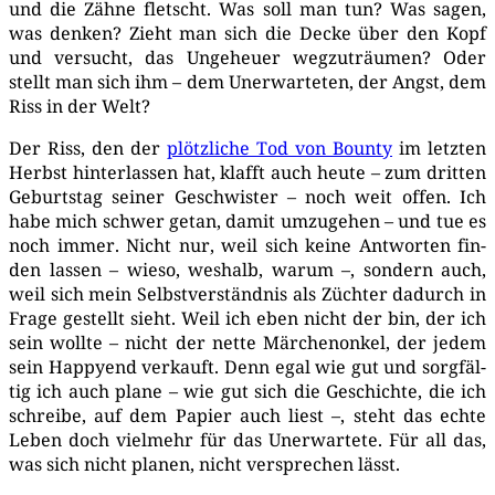
und die Zäh­ne fletscht. Was soll man tun? Was sagen,
was den­ken? Zieht man sich die Decke über den Kopf
und ver­sucht, das Unge­heu­er weg­zu­träu­men? Oder
stellt man sich ihm – dem Uner­war­te­ten, der Angst, dem
Riss in der Welt?
Der Riss, den der
plötz­li­che Tod von Boun­ty
im letz­ten
Herbst hin­ter­las­sen hat, klafft auch heu­te – zum drit­ten
Geburts­tag sei­ner Geschwis­ter – noch weit offen. Ich
habe mich schwer getan, damit umzu­ge­hen – und tue es
noch immer. Nicht nur, weil sich kei­ne Ant­wor­ten fin­
den las­sen – wie­so, wes­halb, war­um –, son­dern auch,
weil sich mein Selbst­ver­ständ­nis als Züch­ter dadurch in
Fra­ge gestellt sieht. Weil ich eben nicht der bin, der ich
sein woll­te – nicht der net­te Mär­chen­on­kel, der jedem
sein Hap­py­end ver­kauft. Denn egal wie gut und sorg­fäl­
tig ich auch pla­ne – wie gut sich die Geschich­te, die ich
schrei­be, auf dem Papier auch liest –, steht das ech­te
Leben doch viel­mehr für das Uner­war­te­te. Für all das,
was sich nicht pla­nen, nicht ver­spre­chen lässt.