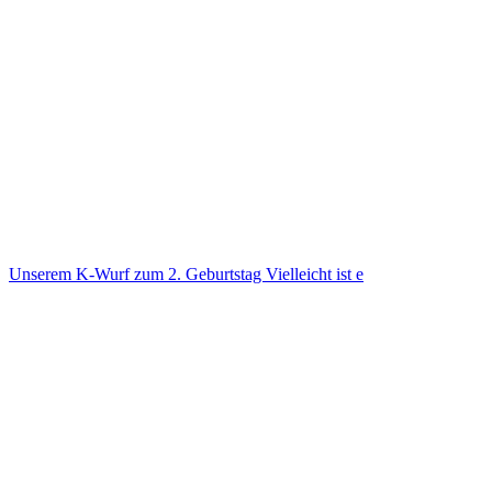
Unse­rem K-Wurf zum 2. Geburts­tag Viel­leicht ist e