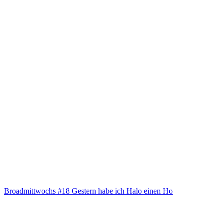
Broad­mitt­wochs #18 Ges­tern habe ich Halo einen Ho