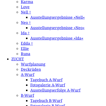
Karma
Love
Nell †
Ausstellungsergebnisse »Nell«
Neo †
Ausstellungsergebnisse »Neo«
Ida †
Ausstellungsergebnisse »Ida«
Edda †
Ellie
Runa
ZUCHT
Wurfplanung
Deckrüden
A-Wurf
Tagebuch A-Wurf
Fotogalerie A-Wurf
Ausstellungserfolge A-Wurf
B-Wurf
Tagebuch B-Wurf
Fotogalerie B-Wurf