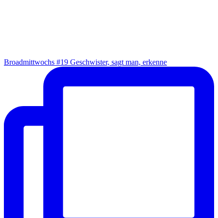
Broad­mitt­wochs #19 Geschwis­ter, sagt man, erkenne