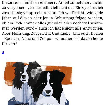
Da zu sein – mich zu erin­nern, Anteil zu neh­men, nichts
zu ver­ges­sen –, ist des­halb viel­leicht das Ein­zi­ge, das ich
zuver­läs­sig ver­spre­chen kann. Ich weiß nicht, wie vie­le
Jah­re auf die­sen oder jenen Geburts­tag fol­gen wer­den,
ob am Ende immer alles gut oder alles noch viel schlim­
mer wer­den wird – auch ich habe nicht alle Ant­wor­ten.
Aber Hoff­nung. Zuver­sicht. Und Lie­be. Und euch Drei­en
– Spen­cer, Nana und Zep­po – wün­schen ich davon heu­te
für vier!
0