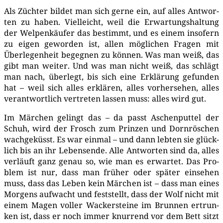
Als Züch­ter bil­det man sich ger­ne ein, auf alles Ant­wor­
ten zu haben. Viel­leicht, weil die Erwar­tungs­hal­tung
der Wel­pen­käu­fer das bestimmt, und es einem inso­fern
zu eigen gewor­den ist, allen mög­li­chen Fra­gen mit
Über­le­gen­heit begeg­nen zu kön­nen. Was man weiß, das
gibt man wei­ter. Und was man nicht weiß, das schlägt
man nach, über­legt, bis sich eine Erklä­rung gefun­den
hat – weil sich alles erklä­ren, alles vor­her­se­hen, alles
ver­ant­wort­lich ver­tre­ten las­sen muss: alles wird gut.
Im Mär­chen gelingt das – da passt Aschen­put­tel der
Schuh, wird der Frosch zum Prin­zen und Dorn­rös­chen
wach­ge­küsst. Es war ein­mal – und dann leb­ten sie glück­
lich bis an ihr Lebens­en­de. Alle Ant­wor­ten sind da, alles
ver­läuft ganz genau so, wie man es erwar­tet. Das Pro­
blem ist nur, dass man frü­her oder spä­ter ein­se­hen
muss, dass das Leben kein Mär­chen ist – dass man eines
Mor­gens auf­wacht und fest­stellt, dass der Wolf nicht mit
einem Magen vol­ler Wacker­stei­ne im Brun­nen ertrun­
ken ist, dass er noch immer knur­rend vor dem Bett sitzt