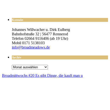
Kontakt
Johannes Willwacher u. Dirk Eulberg
Bahnhofstraße 32 | 56477 Rennerod
Telefon 02664 9116406 (ab 19 Uhr)
Mobil 0171 5138103
info@broadmeadows.de
Archiv
Archiv
Broad­mitt­wochs #20 Es gibt Din­ge, die kauft man u