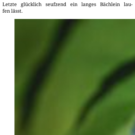
Letz­te glück­lich seuf­zend ein lan­ges Bäch­lein lau­
fen lässt.