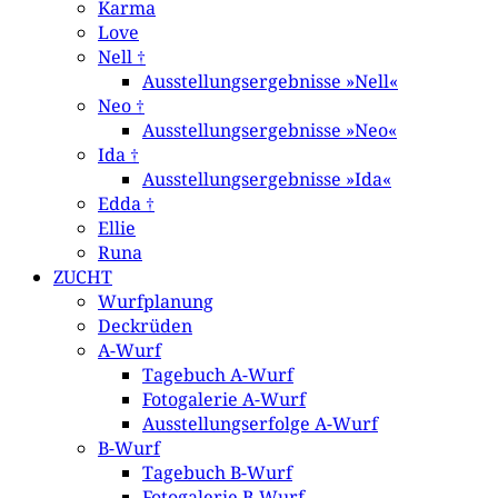
Karma
Love
Nell †
Ausstellungsergebnisse »Nell«
Neo †
Ausstellungsergebnisse »Neo«
Ida †
Ausstellungsergebnisse »Ida«
Edda †
Ellie
Runa
ZUCHT
Wurfplanung
Deckrüden
A-Wurf
Tagebuch A-Wurf
Fotogalerie A-Wurf
Ausstellungserfolge A-Wurf
B-Wurf
Tagebuch B-Wurf
Fotogalerie B-Wurf