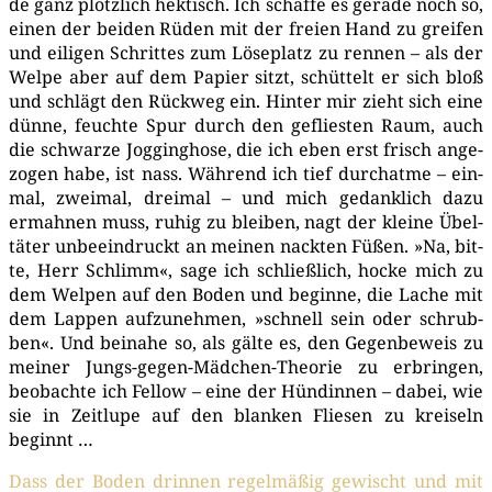
de ganz plötz­lich hek­tisch. Ich schaf­fe es gera­de noch so,
einen der bei­den Rüden mit der frei­en Hand zu grei­fen
und eili­gen Schrit­tes zum Löse­platz zu ren­nen – als der
Wel­pe aber auf dem Papier sitzt, schüt­telt er sich bloß
und schlägt den Rück­weg ein. Hin­ter mir zieht sich eine
dün­ne, feuch­te Spur durch den geflies­ten Raum, auch
die schwar­ze Jog­ging­ho­se, die ich eben erst frisch ange­
zo­gen habe, ist nass. Wäh­rend ich tief durch­at­me – ein­
mal, zwei­mal, drei­mal – und mich gedank­lich dazu
ermah­nen muss, ruhig zu blei­ben, nagt der klei­ne Übel­
tä­ter unbe­ein­druckt an mei­nen nack­ten Füßen. »Na, bit­
te, Herr Schlimm«, sage ich schließ­lich, hocke mich zu
dem Wel­pen auf den Boden und begin­ne, die Lache mit
dem Lap­pen auf­zu­neh­men, »schnell sein oder schrub­
ben«. Und bei­na­he so, als gäl­te es, den Gegen­be­weis zu
mei­ner Jungs-gegen-Mäd­chen-Theo­rie zu erbrin­gen,
beob­ach­te ich Fel­low – eine der Hün­din­nen – dabei, wie
sie in Zeit­lu­pe auf den blan­ken Flie­sen zu krei­seln
beginnt …
Dass der Boden drin­nen regel­mä­ßig gewischt und mit