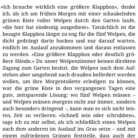
»
Ich brau­che wirk­lich eine grö­ße­re Klapp­box«, den­ke
ich, als ich am frü­hen Mor­gen mit einer schau­keln­den
grü­nen Kis­te vol­ler Wel­pen durch den Gar­ten lau­fe,
»die hier hat ein­deu­tig aus­ge­dient«. Tat­säch­lich ist die
besag­te Klapp­box längst zu eng für die fünf Wel­pen, die
dicht gedrängt dar­in hocken und nur dar­auf war­ten,
end­lich im Aus­lauf anzu­kom­men und dar­aus ent­las­sen
zu wer­den. »Eine grö­ße­re Klapp­box oder deut­lich grö­
ße­re Hän­de.« Da unser Wel­pen­zim­mer kei­nen direk­ten
Zugang zum Gar­ten besitzt, die Wel­pen nach dem Auf­
ste­hen aber umge­hend nach drau­ßen beför­dert wer­den
wol­len, um ihre Mor­gen­toi­let­te erle­di­gen zu kön­nen,
war die grü­ne Kis­te in den ver­gan­ge­nen Tagen eine
gute, zeit­spa­ren­de Lösung: wo fünf Wel­pen müs­sen –
und Wel­pen müs­sen mor­gens nicht nur immer, son­dern
auch beson­ders drin­gend –, kann man es sich nicht leis­
ten, Zeit zu ver­lie­ren. »Schnell sein oder schrub­ben«,
sage ich zu mir selbst, als ich schließ­lich einen Wel­pen
nach dem ande­ren im Aus­lauf ins Gras set­ze – und mit
einem zufrie­de­nen Grin­sen fest­stel­le, dass auch der