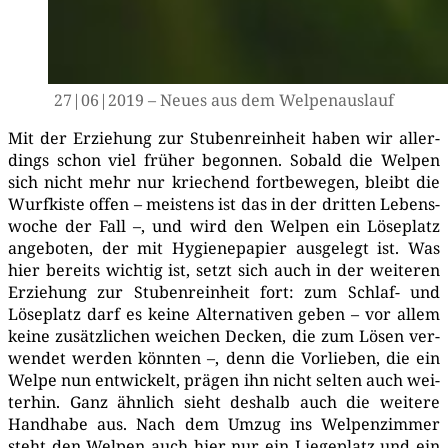
27|06|2019 – Neu­es aus dem Welpenauslauf
Mit der Erzie­hung zur Stu­ben­rein­heit haben wir aller­
dings schon viel frü­her begon­nen. Sobald die Wel­pen
sich nicht mehr nur krie­chend fort­be­we­gen, bleibt die
Wurf­kis­te offen – meis­tens ist das in der drit­ten Lebens­
wo­che der Fall –, und wird den Wel­pen ein Löse­platz
ange­bo­ten, der mit Hygie­ne­pa­pier aus­ge­legt ist. Was
hier bereits wich­tig ist, setzt sich auch in der wei­te­ren
Erzie­hung zur Stu­ben­rein­heit fort: zum Schlaf- und
Löse­platz darf es kei­ne Alter­na­ti­ven geben – vor allem
kei­ne zusätz­li­chen wei­chen Decken, die zum Lösen ver­
wen­det wer­den könn­ten –, denn die Vor­lie­ben, die ein
Wel­pe nun ent­wi­ckelt, prä­gen ihn nicht sel­ten auch wei­
ter­hin. Ganz ähn­lich sieht des­halb auch die wei­te­re
Hand­ha­be aus. Nach dem Umzug ins Wel­pen­zim­mer
steht den Wel­pen auch hier nur ein Lie­ge­platz und ein