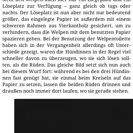
Löse­platz zur Ver­fü­gung – ganz gleich ob tags oder
nachts. Der Löse­platz ist nun aber nicht nur bedeu­tend
grö­ßer, das ein­ge­leg­te Papier ist außer­dem mit einem
schwe­ren Rah­men aus Vier­kant­holz gesi­chert, um zu
ver­hin­dern, dass die Wel­pen mit dem benutz­ten Papier
spa­zie­ren gehen. Bei der Benut­zung der Wel­pen­toi­let­te
haben sich in der Ver­gan­gen­heit aller­dings oft Unter­
schie­de gezeigt, waren die Hün­din­nen in der Regel viel
schnel­ler davon zu über­zeu­gen, wo sie sich lösen soll­
ten, als die Rüden. Das glei­che Bild setzt sich nun auch
bei die­sem Wurf fort: wäh­rend es bei den drei Hün­din­
nen fast genügt hat, sie ein­mal beim Krei­seln auf das
Papier zu set­zen, las­sen die bei­den Rüden drin­nen und
drau­ßen noch immer dort lau­fen, wo sie gera­de stehen.