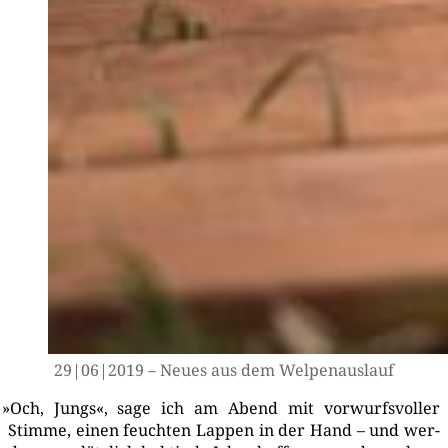
29|06|2019 – Neu­es aus dem Welpenauslauf
»
Och, Jungs«, sage ich am Abend mit vor­wurfs­vol­ler
Stim­me, einen feuch­ten Lap­pen in der Hand – und wer­