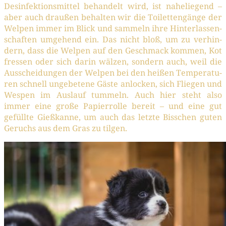
Des­in­fek­ti­ons­mit­tel behan­delt wird, ist nahe­lie­gend –
aber auch drau­ßen behal­ten wir die Toi­let­ten­gän­ge der
Wel­pen immer im Blick und sam­meln ihre Hin­ter­las­sen­
schaf­ten umge­hend ein. Das nicht bloß, um zu ver­hin­
dern, dass die Wel­pen auf den Geschmack kom­men, Kot
fres­sen oder sich dar­in wäl­zen, son­dern auch, weil die
Aus­schei­dun­gen der Wel­pen bei den hei­ßen Tem­pe­ra­tu­
ren schnell unge­be­te­ne Gäs­te anlo­cken, sich Flie­gen und
Wes­pen im Aus­lauf tum­meln. Auch hier steht also
immer eine gro­ße Papier­rol­le bereit – und eine gut
gefüll­te Gieß­kan­ne, um auch das letz­te Biss­chen guten
Geruchs aus dem Gras zu tilgen.