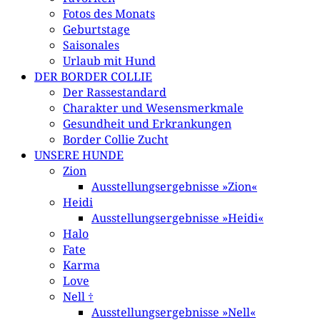
Fotos des Monats
Geburtstage
Saisonales
Urlaub mit Hund
DER BORDER COLLIE
Der Rassestandard
Charakter und Wesensmerkmale
Gesundheit und Erkrankungen
Border Collie Zucht
UNSERE HUNDE
Zion
Ausstellungsergebnisse »Zion«
Heidi
Ausstellungsergebnisse »Heidi«
Halo
Fate
Karma
Love
Nell †
Ausstellungsergebnisse »Nell«