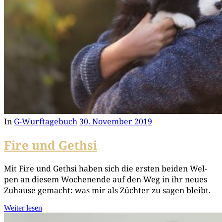
In
G-Wurftagebuch
30. November 2019
Fire und Gethsi
Mit Fire und Geth­si haben sich die ers­ten bei­den Wel­
pen an die­sem Wochen­en­de auf den Weg in ihr neu­es
Zuhau­se gemacht: was mir als Züch­ter zu sagen bleibt.
Weiter lesen