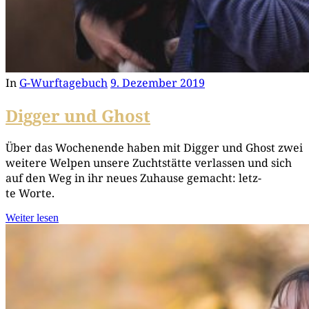
In
G-Wurftagebuch
9. Dezember 2019
Digger und Ghost
Über das Wochen­en­de haben mit Dig­ger und Ghost zwei
wei­te­re Wel­pen unse­re Zucht­stät­te ver­las­sen und sich
auf den Weg in ihr neu­es Zuhau­se gemacht: letz­
te Worte.
Weiter lesen