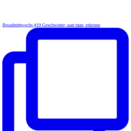
Broad­mitt­wochs #19 Geschwis­ter, sagt man, erkenne