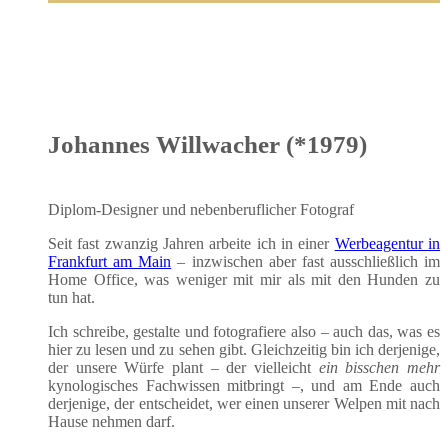
Johannes Willwacher (*1979)
Diplom-Desi­gner und neben­be­ruf­li­cher Fotograf
Seit fast zwan­zig Jah­ren arbei­te ich in einer
Wer­be­agen­tur in
Frank­furt am Main
– inzwi­schen aber fast aus­schließ­lich im
Home Office, was weni­ger mit mir als mit den Hun­den zu
tun hat.
Ich schrei­be, gestal­te und foto­gra­fie­re also – auch das, was es
hier zu lesen und zu sehen gibt. Gleich­zei­tig bin ich der­je­ni­ge,
der unse­re Wür­fe plant – der viel­leicht
ein biss­chen mehr
kyno­lo­gi­sches Fach­wis­sen mit­bringt –, und am Ende auch
der­je­ni­ge, der ent­schei­det, wer einen unse­rer Wel­pen mit nach
Hau­se neh­men darf.