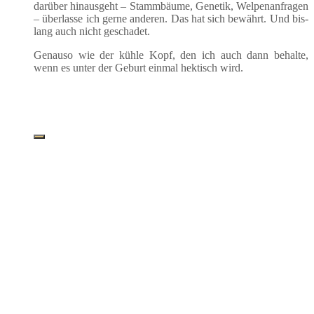
dar­über hin­aus­geht – Stamm­bäu­me, Gene­tik, Wel­pen­an­fra­gen
– über­las­se ich ger­ne ande­ren. Das hat sich bewährt. Und bis­
lang auch nicht geschadet.
Genau­so wie der küh­le Kopf, den ich auch dann behal­te,
wenn es unter der Geburt ein­mal hek­tisch wird.