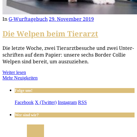
In
G-Wurftagebuch
29. November 2019
Die Welpen beim Tierarzt
Die letz­te Woche, zwei Tier­arzt­be­su­che und zwei Unter­
schrif­ten auf dem Papier: unse­re sechs Bor­der Col­lie
Wel­pen sind bereit, um auszuziehen.
Weiter lesen
Mehr Neuigkeiten
Folge uns!
Facebook
X (Twitter)
Instagram
RSS
Wer sind wir?