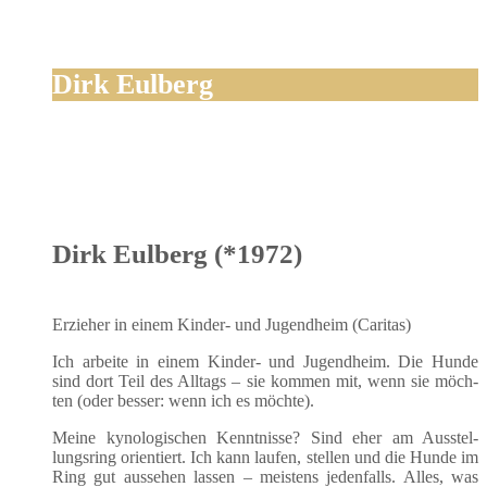
Dirk Eulberg
Dirk Eulberg (*1972)
Erzie­her in einem Kin­der- und Jugend­heim (Cari­tas)
Ich arbei­te in einem Kin­der- und Jugend­heim. Die Hun­de
sind dort Teil des All­tags – sie kom­men mit, wenn sie möch­
ten (oder bes­ser: wenn ich es möchte).
Mei­ne kyno­lo­gi­schen Kennt­nis­se? Sind eher am Aus­stel­
lungs­ring ori­en­tiert. Ich kann lau­fen, stel­len und die Hun­de im
Ring gut aus­se­hen las­sen – meis­tens jeden­falls. Alles, was