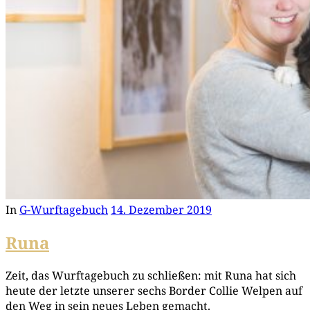
In
G-Wurftagebuch
14. Dezember 2019
Runa
Zeit, das Wurf­ta­ge­buch zu schlie­ßen: mit Runa hat sich
heu­te der letz­te unse­rer sechs Bor­der Col­lie Wel­pen auf
den Weg in sein neu­es Leben gemacht.