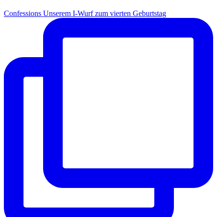
Con­fes­si­ons Unse­rem I-Wurf zum vier­ten Geburtstag