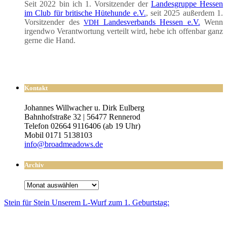
Seit 2022 bin ich 1. Vor­sit­zen­der der
Lan­des­grup­pe Hes­sen
im Club für bri­ti­sche Hüte­hun­de e.V.
, seit 2025 außer­dem 1.
Vor­sit­zen­der des
Lan­des­ver­bands Hes­sen e.V.
Wenn
VDH
irgend­wo Ver­ant­wor­tung ver­teilt wird, hebe ich offen­bar ganz
ger­ne die Hand.
Kontakt
Johannes Willwacher u. Dirk Eulberg
Bahnhofstraße 32 | 56477 Rennerod
Telefon 02664 9116406 (ab 19 Uhr)
Mobil 0171 5138103
info@broadmeadows.de
Archiv
Archiv
Stein für Stein Unse­rem L-Wurf zum 1. Geburtstag: