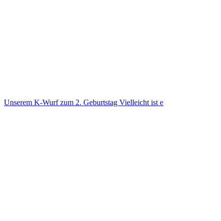
Unse­rem K-Wurf zum 2. Geburts­tag Viel­leicht ist e