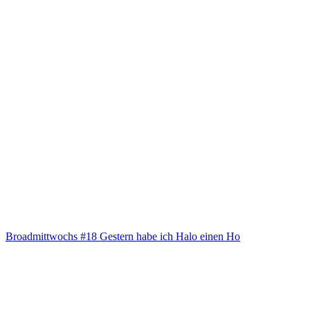
Broad­mitt­wochs #18 Ges­tern habe ich Halo einen Ho