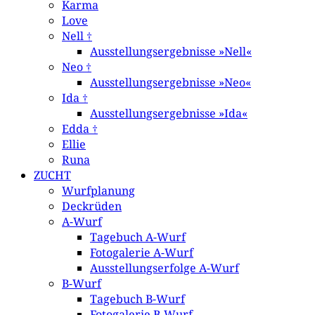
Karma
Love
Nell †
Ausstellungsergebnisse »Nell«
Neo †
Ausstellungsergebnisse »Neo«
Ida †
Ausstellungsergebnisse »Ida«
Edda †
Ellie
Runa
ZUCHT
Wurfplanung
Deckrüden
A-Wurf
Tagebuch A-Wurf
Fotogalerie A-Wurf
Ausstellungserfolge A-Wurf
B-Wurf
Tagebuch B-Wurf
Fotogalerie B-Wurf