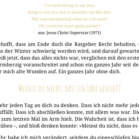
I’ve been living to see you,
dying to see you, but it shouldn’t be like this.
This was unex­pec­ted, what do I do now?
Oh, could we start again, please?
aus: Jesus Christ Super­star (1971)
hofft, dass am Ende doch die Rat­ge­ber Recht behal­ten, 
s der Win­ter schwie­rig wer­den wird, und dar­auf gewar­tet
ß jetzt, dass das alles nichts war, ver­gli­chen mit den ers­
arm­her­zig vor­an­schrei­tet und schon ein gan­zes Jahr seit d
r mich alte Wun­den auf. Ein gan­zes Jahr ohne dich.
Meinst du nicht, dass ein Jahr genügt?
 mehr jeden Tag an dich zu den­ken. Dass ich nicht mehr jed
­fällt. Dass ich abschlie­ßen konn­te, mit allem was war. Die
h zum letz­ten Mal im Arm hielt. Die Wahr­heit ist, dass ic
­hen –, und bloß den­ken konn­te: »Meinst du nicht, dass es 
ehr habe ich mich ver­än­dert, seit­dem du ein­ge­schla­fen 