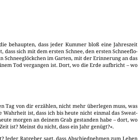
die behaup­ten, dass jeder Kum­mer bloß eine Jah­res­zeit
, dass sich mit dem ers­ten Schnee, den ers­ten Schnee­flo­
ten Schnee­glöck­chen im Gar­ten, mit der Erin­ne­rung an das
ei­nem Tod ver­gan­gen ist. Dort, wo die Erde auf­bricht – wo
en Tag von dir erzäh­len, nicht mehr über­le­gen muss, was
 Wahr­heit ist, dass ich bis heu­te nicht ein­mal das Sweat­
h heu­te mor­gen an dei­nem Grab gestan­den habe – dort, wo
Zeit ist? Meinst du nicht, dass ein Jahr genügt?«.
bist? Jeder Rat­ge­ber sagt, dass Abschied­neh­men zum Leben