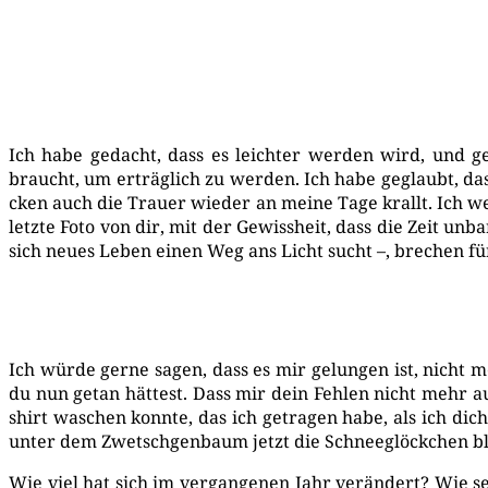
Ich habe gedacht, dass es leich­ter wer­den wird, und ge
braucht, um erträg­lich zu wer­den. Ich habe geglaubt, das
cken auch die Trau­er wie­der an mei­ne Tage krallt. Ich wei
letz­te Foto von dir, mit der Gewiss­heit, dass die Zeit unb
sich neu­es Leben einen Weg ans Licht sucht –, bre­chen fü
Ich wür­de ger­ne sagen, dass es mir gelun­gen ist, nicht
du nun getan hät­test. Dass mir dein Feh­len nicht mehr auf
shirt waschen konn­te, das ich getra­gen habe, als ich dic
unter dem Zwetsch­ge­n­baum jetzt die Schnee­glöck­chen blü
Wie viel hat sich im ver­gan­ge­nen Jahr ver­än­dert? Wie s