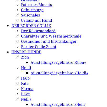
Fotos des Monats
Geburtstage
Saisonales
Urlaub mit Hund
DER BORDER COLLIE
Der Rassestandard
Charakter und Wesensmerkmale
Gesundheit und Erkrankungen
Border Collie Zucht
UNSERE HUNDE
Zion
Ausstellungsergebnisse »Zion«
Heidi
Ausstellungsergebnisse »Heidi«
Halo
Fate
Karma
Love
Nell †
Ausstellungsergebnisse »Nell«