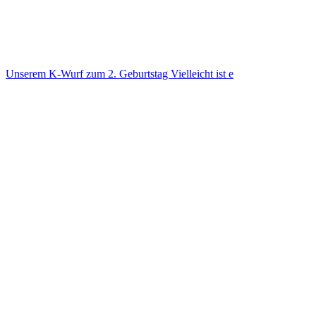
Unse­rem K-Wurf zum 2. Geburts­tag Viel­leicht ist e