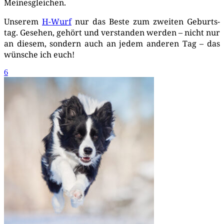
Meinesgleichen.
Unse­rem
H-Wurf
nur das Bes­te zum zwei­ten Geburts­
tag. Gese­hen, gehört und ver­stan­den wer­den – nicht nur
an die­sem, son­dern auch an jedem ande­ren Tag – das
wün­sche ich euch!
6