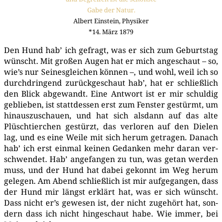
Gabe der Natur.
Albert Ein­stein, Physiker
*14. März 1879
Den Hund hab’ ich gefragt, was er sich zum Geburts­tag
wünscht. Mit gro­ßen Augen hat er mich ange­schaut – so,
wie’s nur Sei­nes­glei­chen kön­nen –, und wohl, weil ich so
durch­drin­gend zurück­ge­schaut hab’, hat er schließ­lich
den Blick abge­wandt. Eine Ant­wort ist er mir schul­dig
geblie­ben, ist statt­des­sen erst zum Fens­ter gestürmt, um
hin­aus­zu­schau­en, und hat sich als­dann auf das alte
Plüsch­tier­chen gestürzt, das ver­lo­ren auf den Die­len
lag, und es eine Wei­le mit sich her­um getra­gen. Danach
hab’ ich erst ein­mal kei­nen Gedan­ken mehr dar­an ver­
schwen­det. Hab’ ange­fan­gen zu tun, was getan wer­den
muss, und der Hund hat dabei gekonnt im Weg her­um
gele­gen. Am Abend schließ­lich ist mir auf­ge­gan­gen, dass
der Hund mir längst erklärt hat, was er sich wünscht.
Dass nicht er’s gewe­sen ist, der nicht zuge­hört hat, son­
dern dass ich nicht hin­ge­schaut habe. Wie immer, bei