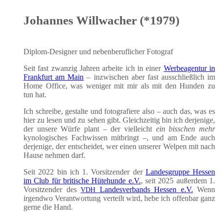
Johannes Willwacher (*1979)
Diplom-Desi­gner und neben­be­ruf­li­cher Fotograf
Seit fast zwan­zig Jah­ren arbei­te ich in einer
Wer­be­agen­tur in
Frank­furt am Main
– inzwi­schen aber fast aus­schließ­lich im
Home Office, was weni­ger mit mir als mit den Hun­den zu
tun hat.
Ich schrei­be, gestal­te und foto­gra­fie­re also – auch das, was es
hier zu lesen und zu sehen gibt. Gleich­zei­tig bin ich der­je­ni­ge,
der unse­re Wür­fe plant – der viel­leicht
ein biss­chen mehr
kyno­lo­gi­sches Fach­wis­sen mit­bringt –, und am Ende auch
der­je­ni­ge, der ent­schei­det, wer einen unse­rer Wel­pen mit nach
Hau­se neh­men darf.
Seit 2022 bin ich 1. Vor­sit­zen­der der
Lan­des­grup­pe Hes­sen
im Club für bri­ti­sche Hüte­hun­de e.V.
, seit 2025 außer­dem 1.
Vor­sit­zen­der des
Lan­des­ver­bands Hes­sen e.V.
Wenn
VDH
irgend­wo Ver­ant­wor­tung ver­teilt wird, hebe ich offen­bar ganz
ger­ne die Hand.