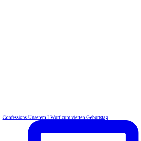
Con­fes­si­ons Unse­rem I-Wurf zum vier­ten Geburtstag