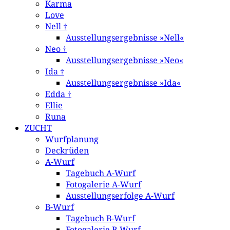
Karma
Love
Nell †
Ausstellungsergebnisse »Nell«
Neo †
Ausstellungsergebnisse »Neo«
Ida †
Ausstellungsergebnisse »Ida«
Edda †
Ellie
Runa
ZUCHT
Wurfplanung
Deckrüden
A-Wurf
Tagebuch A-Wurf
Fotogalerie A-Wurf
Ausstellungserfolge A-Wurf
B-Wurf
Tagebuch B-Wurf
Fotogalerie B-Wurf