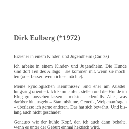
Dirk Eulberg (*1972)
Erzie­her in einem Kin­der- und Jugend­heim (Cari­tas)
Ich arbei­te in einem Kin­der- und Jugend­heim. Die Hun­de
sind dort Teil des All­tags – sie kom­men mit, wenn sie möch­
ten (oder bes­ser: wenn ich es möchte).
Mei­ne kyno­lo­gi­schen Kennt­nis­se? Sind eher am Aus­stel­
lungs­ring ori­en­tiert. Ich kann lau­fen, stel­len und die Hun­de im
Ring gut aus­se­hen las­sen – meis­tens jeden­falls. Alles, was
dar­über hin­aus­geht – Stamm­bäu­me, Gene­tik, Wel­pen­an­fra­gen
– über­las­se ich ger­ne ande­ren. Das hat sich bewährt. Und bis­
lang auch nicht geschadet.
Genau­so wie der küh­le Kopf, den ich auch dann behal­te,
wenn es unter der Geburt ein­mal hek­tisch wird.