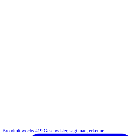
Broad­mitt­wochs #19 Geschwis­ter, sagt man, erkenne