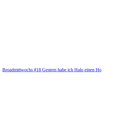
Broad­mitt­wochs #18 Ges­tern habe ich Halo einen Ho