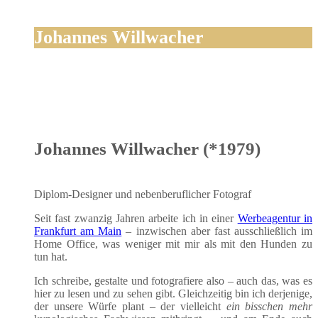
Johannes Willwacher
Johannes Willwacher (*1979)
Diplom-Desi­gner und neben­be­ruf­li­cher Fotograf
Seit fast zwan­zig Jah­ren arbei­te ich in einer
Wer­be­agen­tur in
Frank­furt am Main
– inzwi­schen aber fast aus­schließ­lich im
Home Office, was weni­ger mit mir als mit den Hun­den zu
tun hat.
Ich schrei­be, gestal­te und foto­gra­fie­re also – auch das, was es
hier zu lesen und zu sehen gibt. Gleich­zei­tig bin ich der­je­ni­ge,
der unse­re Wür­fe plant – der viel­leicht
ein biss­chen mehr