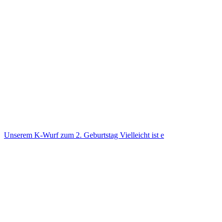
Unse­rem K-Wurf zum 2. Geburts­tag Viel­leicht ist e