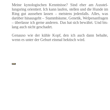
Mei­ne kyno­lo­gi­schen Kennt­nis­se? Sind eher am Aus­stel­
lungs­ring ori­en­tiert. Ich kann lau­fen, stel­len und die Hun­de im
Ring gut aus­se­hen las­sen – meis­tens jeden­falls. Alles, was
dar­über hin­aus­geht – Stamm­bäu­me, Gene­tik, Wel­pen­an­fra­gen
– über­las­se ich ger­ne ande­ren. Das hat sich bewährt. Und bis­
lang auch nicht geschadet.
Genau­so wie der küh­le Kopf, den ich auch dann behal­te,
wenn es unter der Geburt ein­mal hek­tisch wird.