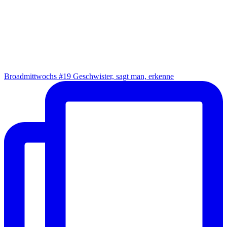
Broad­mitt­wochs #19 Geschwis­ter, sagt man, erkenne