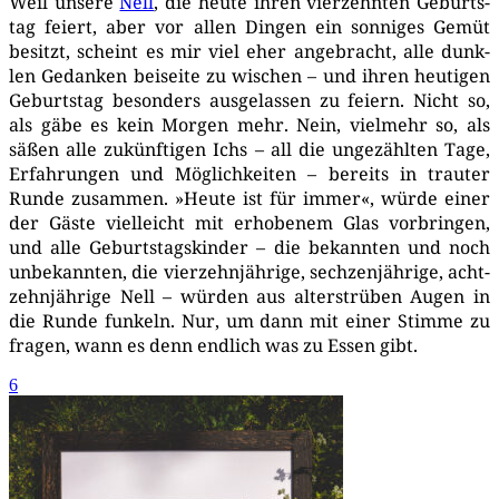
Weil unse­re
Nell
, die heu­te ihren vier­zehn­ten Geburts­
tag fei­ert, aber vor allen Din­gen ein son­ni­ges Gemüt
besitzt, scheint es mir viel eher ange­bracht, alle dunk­
len Gedan­ken bei­sei­te zu wischen – und ihren heu­ti­gen
Geburts­tag beson­ders aus­ge­las­sen zu fei­ern. Nicht so,
als gäbe es kein Mor­gen mehr. Nein, viel­mehr so, als
säßen alle zukünf­ti­gen Ichs – all die unge­zähl­ten Tage,
Erfah­run­gen und Mög­lich­kei­ten – bereits in trau­ter
Run­de zusam­men. »Heu­te ist für immer«, wür­de einer
der Gäs­te viel­leicht mit erho­be­nem Glas vor­brin­gen,
und alle Geburts­tags­kin­der – die bekann­ten und noch
unbe­kann­ten, die vier­zehn­jäh­ri­ge, sech­zen­jäh­ri­ge, acht­
zehn­jäh­ri­ge Nell – wür­den aus alters­t­rü­ben Augen in
die Run­de fun­keln. Nur, um dann mit einer Stim­me zu
fra­gen, wann es denn end­lich was zu Essen gibt.
6