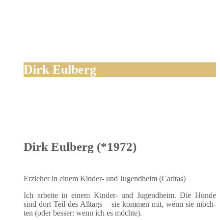
Dirk Eulberg
Dirk Eulberg (*1972)
Erzie­her in einem Kin­der- und Jugend­heim (Cari­tas)
Ich arbei­te in einem Kin­der- und Jugend­heim. Die Hun­de
sind dort Teil des All­tags – sie kom­men mit, wenn sie möch­
ten (oder bes­ser: wenn ich es möchte).