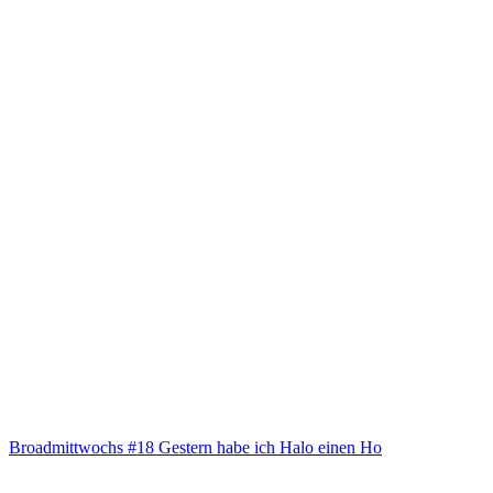
Broad­mitt­wochs #18 Ges­tern habe ich Halo einen Ho