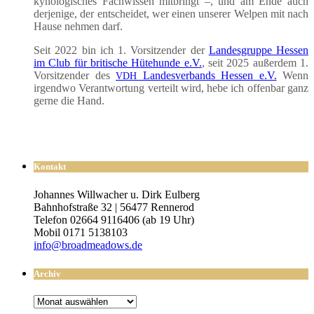
kyno­lo­gi­sches Fach­wis­sen mit­bringt –, und am Ende auch
der­je­ni­ge, der ent­schei­det, wer einen unse­rer Wel­pen mit nach
Hau­se neh­men darf.
Seit 2022 bin ich 1. Vor­sit­zen­der der
Lan­des­grup­pe Hes­sen
im Club für bri­ti­sche Hüte­hun­de e.V.
, seit 2025 außer­dem 1.
Vor­sit­zen­der des
Lan­des­ver­bands Hes­sen e.V.
Wenn
VDH
irgend­wo Ver­ant­wor­tung ver­teilt wird, hebe ich offen­bar ganz
ger­ne die Hand.
Kontakt
Johannes Willwacher u. Dirk Eulberg
Bahnhofstraße 32 | 56477 Rennerod
Telefon 02664 9116406 (ab 19 Uhr)
Mobil 0171 5138103
info@broadmeadows.de
Archiv
Archiv