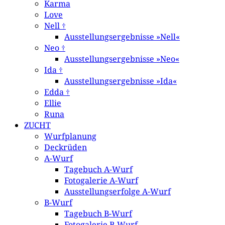
Karma
Love
Nell †
Ausstellungsergebnisse »Nell«
Neo †
Ausstellungsergebnisse »Neo«
Ida †
Ausstellungsergebnisse »Ida«
Edda †
Ellie
Runa
ZUCHT
Wurfplanung
Deckrüden
A-Wurf
Tagebuch A-Wurf
Fotogalerie A-Wurf
Ausstellungserfolge A-Wurf
B-Wurf
Tagebuch B-Wurf
Fotogalerie B-Wurf