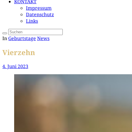
KONTAKT
Impressum
Datenschutz
Links
In
Geburtstage
News
Vierzehn
4. Juni 2023