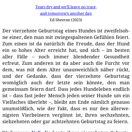
Tears dry and we’ll lea­ve no trace,
and tomorrow’s ano­ther day.
Ed Sheeran (2023)
Der vier­zehn­te Geburts­tag eines Hun­des ist zwei­fels­oh­
ne einer, den man mit zwie­ge­spal­te­nen Gefüh­len fei­ert.
Zum einen ist da natür­lich die Freu­de, dass der Hund
ein so hohes Alter erreicht hat, und sich – im bes­ten
aller Fäl­le – noch immer blen­den­der Gesund­heit
erfreut. Zum ande­ren ist da aber auch die Furcht vor
dem, was mit dem Alter unaus­weich­lich näher rückt,
und der Gedan­ke, dass der vier­zehn­te Geburts­tag
womög­lich auch der letz­te sein könn­te, den man
gemein­sam fei­ern darf. Dass jedes Hun­de­le­ben end­lich
ist – dass fast jeder Mensch jeden sei­ner Hun­de um ein
Viel­fa­ches über­lebt –, bleibt am Ende näm­lich genau­so
unum­stöß­lich, wie der Fakt, dass es nur den aller­we­
nigs­ten Vier­bei­nern ver­gönnt ist, ihren sech­zehn­ten,
sieb­zehn­ten oder gar acht­zehn­ten Geburts­tag zu feiern.