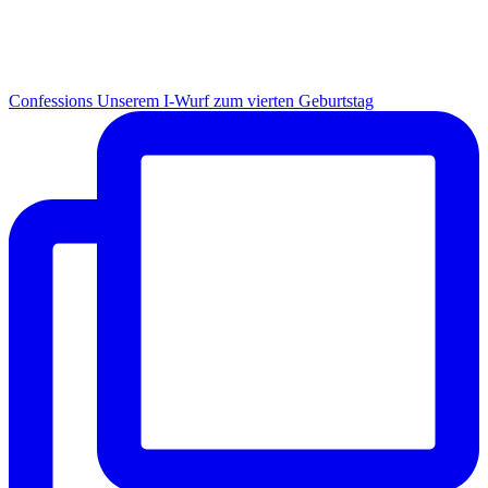
Con­fes­si­ons Unse­rem I-Wurf zum vier­ten Geburtstag