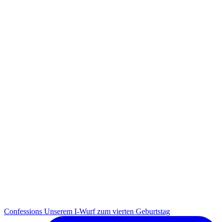
Con­fes­si­ons Unse­rem I-Wurf zum vier­ten Geburtstag