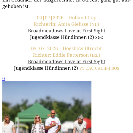
ge­ho­ben ist.
04|07|2026 – Hol­land Cup
Rich­te­rin: Ani­ta Gie­lis­se (
)
NL
Broad­me­a­dows Love at First Sight
Jugend­klas­se Hün­din­nen (2)
SG2
05|07|2026 – Dog­show Utrecht
Rich­ter: Eddie Pat­ter­son (
)
IRE
Broad­me­a­dows Love at First Sight
Jugend­klas­se Hün­din­nen (2)
V1
CAC
CACIB-J
BOS
0