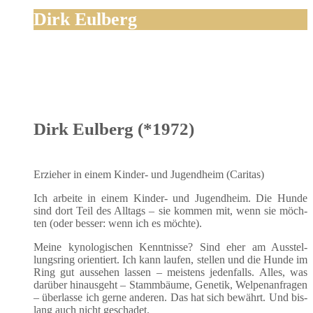
Dirk Eulberg
Dirk Eulberg (*1972)
Erzie­her in einem Kin­der- und Jugend­heim (Cari­tas)
Ich arbei­te in einem Kin­der- und Jugend­heim. Die Hun­de
sind dort Teil des All­tags – sie kom­men mit, wenn sie möch­
ten (oder bes­ser: wenn ich es möchte).
Mei­ne kyno­lo­gi­schen Kennt­nis­se? Sind eher am Aus­stel­
lungs­ring ori­en­tiert. Ich kann lau­fen, stel­len und die Hun­de im
Ring gut aus­se­hen las­sen – meis­tens jeden­falls. Alles, was
dar­über hin­aus­geht – Stamm­bäu­me, Gene­tik, Wel­pen­an­fra­gen
– über­las­se ich ger­ne ande­ren. Das hat sich bewährt. Und bis­
lang auch nicht geschadet.