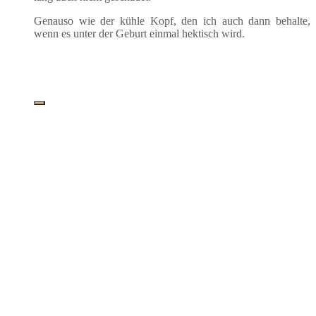
Genau­so wie der küh­le Kopf, den ich auch dann behal­te,
wenn es unter der Geburt ein­mal hek­tisch wird.