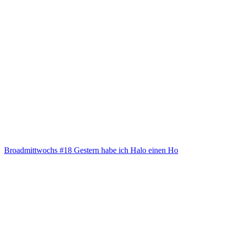
Broad­mitt­wochs #18 Ges­tern habe ich Halo einen Ho