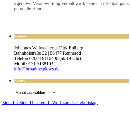
irgend­wo Ver­ant­wor­tung ver­teilt wird, hebe ich offen­bar ganz
ger­ne die Hand.
Kontakt
Johannes Willwacher u. Dirk Eulberg
Bahnhofstraße 32 | 56477 Rennerod
Telefon 02664 9116406 (ab 19 Uhr)
Mobil 0171 5138103
info@broadmeadows.de
Archiv
Archiv
Stein für Stein Unse­rem L-Wurf zum 1. Geburtstag: