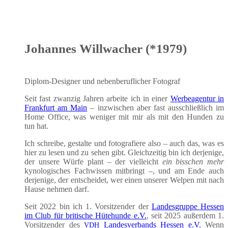
Johannes Willwacher (*1979)
Diplom-Desi­gner und neben­be­ruf­li­cher Fotograf
Seit fast zwan­zig Jah­ren arbei­te ich in einer
Wer­be­agen­tur in
Frank­furt am Main
– inzwi­schen aber fast aus­schließ­lich im
Home Office, was weni­ger mit mir als mit den Hun­den zu
tun hat.
Ich schrei­be, gestal­te und foto­gra­fie­re also – auch das, was es
hier zu lesen und zu sehen gibt. Gleich­zei­tig bin ich der­je­ni­ge,
der unse­re Wür­fe plant – der viel­leicht
ein biss­chen mehr
kyno­lo­gi­sches Fach­wis­sen mit­bringt –, und am Ende auch
der­je­ni­ge, der ent­schei­det, wer einen unse­rer Wel­pen mit nach
Hau­se neh­men darf.
Seit 2022 bin ich 1. Vor­sit­zen­der der
Lan­des­grup­pe Hes­sen
im Club für bri­ti­sche Hüte­hun­de e.V.
, seit 2025 außer­dem 1.
Vor­sit­zen­der des
Lan­des­ver­bands Hes­sen e.V.
Wenn
VDH