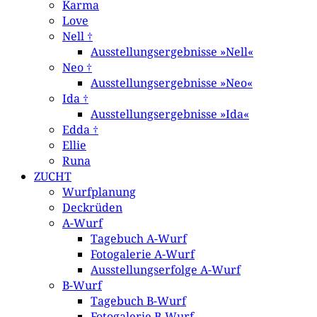
Karma
Love
Nell †
Ausstellungsergebnisse »Nell«
Neo †
Ausstellungsergebnisse »Neo«
Ida †
Ausstellungsergebnisse »Ida«
Edda †
Ellie
Runa
ZUCHT
Wurfplanung
Deckrüden
A-Wurf
Tagebuch A-Wurf
Fotogalerie A-Wurf
Ausstellungserfolge A-Wurf
B-Wurf
Tagebuch B-Wurf
Fotogalerie B-Wurf