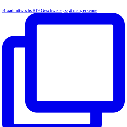
Broad­mitt­wochs #19 Geschwis­ter, sagt man, erkenne