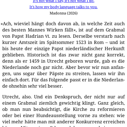
It’s not what I say, it’s not what I do.
It’s how my body lan­guage talks to you.
Madon­na (2026)
»
Ach, wie­viel hängt doch davon ab, in wel­che Zeit auch
des bes­ten Man­nes Wir­ken fällt«, ist auf dem Grab­mal
von Papst Hadri­an
. zu lesen. Der­sel­be ver­starb nach
VI
kur­zer Amts­zeit im Spät­som­mer 1523 in Rom – und ist
bis heu­te der ein­zi­ge Papst nie­der­län­di­scher Her­kunft
geblie­ben. His­to­risch ist das zwar nicht ganz kor­rekt,
denn als er 1459 in Utrecht gebo­ren wur­de, gab es die
Nie­der­lan­de noch gar nicht. Aber bevor wir nun anfan­
gen, uns sogar über Päps­te zu strei­ten, las­sen wir ihn
ein­fach dort. Für das Fol­gen­de passt er in die Nie­der­lan­
de ohne­hin sehr viel besser.
Utrecht, also. Und ein Denk­spruch, der nicht nur auf
einem Grab­mal ziem­lich gewich­tig klingt. Ganz gleich,
ob man nun beab­sich­tigt, die Kir­che zu refor­mie­ren
oder bei einer Hun­de­aus­stel­lung vor­ne zu ste­hen: wie
viel mehr hät­te man mit ande­rer Kon­kur­renz errei­chen