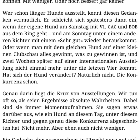
kön­nen. Mit weni­ger. Oder noch bes­ser: gar keiner.
Wer schon län­ger Hun­de aus­stellt, kennt die­sen Gedan­
ken ver­mut­lich. Er schleicht sich spä­tes­tens dann ein,
wenn der eige­ne Hund am Sams­tag mit
,
und
V1
CAC
BOB
aus dem Ring geht – und am Sonn­tag unter einem ande­
ren Rich­ter mit einem »Sehr gut« wie­der her­aus­kommt.
Oder wenn man mit dem glei­chen Hund auf einer klei­
nen Club­schau alles gewinnt, was zu gewin­nen ist, und
zwei Wochen spä­ter auf einer inter­na­tio­na­len Aus­stel­
lung nicht ein­mal mehr unter die letz­ten Vier kommt.
Hat sich der Hund ver­än­dert? Natür­lich nicht. Die Kon­
kur­renz schon.
Genau dar­in liegt die Krux von Aus­stel­lun­gen. Wir tun
oft so, als sei­en Ergeb­nis­se abso­lu­te Wahr­hei­ten. Dabei
sind sie immer Moment­auf­nah­men. Sie sagen etwas
dar­über aus, wie ein Hund an die­sem Tag, unter die­sem
Rich­ter und gegen genau die­se Kon­kur­renz abge­schnit­
ten hat. Nicht mehr. Aber eben auch nicht weniger.
Ein Gedan­ke, der aus­ge­rech­net in Utrecht ganz gut auf­