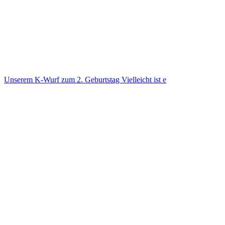
Unse­rem K-Wurf zum 2. Geburts­tag Viel­leicht ist e