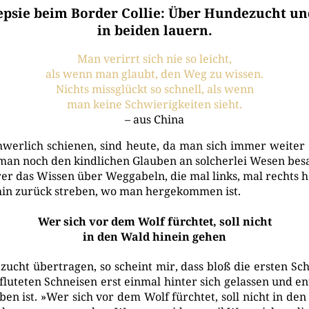
lepsie beim Border Collie: Über Hundezucht u
in beiden lauern.
Man ver­irrt sich nie so leicht,
als wenn man glaubt, den Weg zu wissen.
Nichts miss­glückt so schnell, als wenn
man kei­ne Schwie­rig­kei­ten sieht.
– aus China
er­lich schie­nen, sind heu­te, da man sich immer wei­ter n
 man noch den kind­li­chen Glau­ben an sol­cher­lei Wesen bes
er das Wis­sen über Weg­ga­beln, die mal links, mal rechts h
hin zurück stre­ben, wo man her­ge­kom­men ist.
Wer sich vor dem Wolf fürchtet, soll nicht
in den Wald hinein gehen
zucht über­tra­gen, so scheint mir, dass bloß die ers­ten Sch
flu­te­ten Schnei­sen erst ein­mal hin­ter sich gelas­sen und
en ist. »Wer sich vor dem Wolf fürch­tet, soll nicht in den W