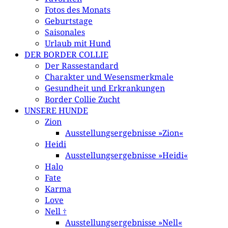
Fotos des Monats
Geburtstage
Saisonales
Urlaub mit Hund
DER BORDER COLLIE
Der Rassestandard
Charakter und Wesensmerkmale
Gesundheit und Erkrankungen
Border Collie Zucht
UNSERE HUNDE
Zion
Ausstellungsergebnisse »Zion«
Heidi
Ausstellungsergebnisse »Heidi«
Halo
Fate
Karma
Love
Nell †
Ausstellungsergebnisse »Nell«