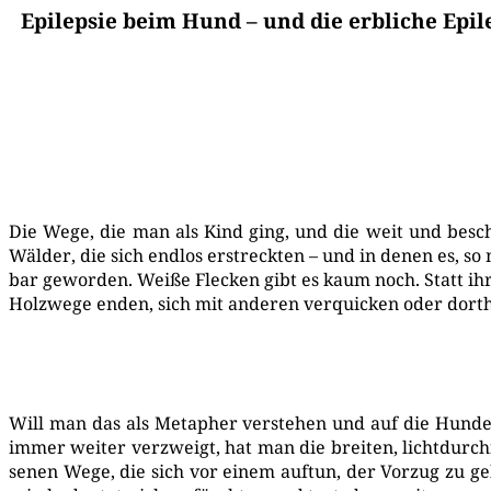
Epilepsie beim Hund – und die erbliche Epi
Die Wege, die man als Kind ging, und die weit und beschw
Wäl­der, die sich end­los erstreck­ten – und in denen es, so
bar gewor­den. Wei­ße Fle­cken gibt es kaum noch. Statt ihr
Holz­we­ge enden, sich mit ande­ren ver­qui­cken oder dort­
Will man das als Meta­pher ver­ste­hen und auf die Hun­de­
immer wei­ter ver­zweigt, hat man die brei­ten, licht­durch­
se­nen Wege, die sich vor einem auf­tun, der Vor­zug zu geb