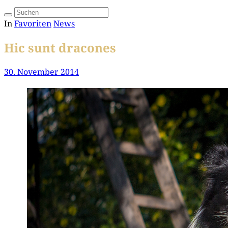
In
Favoriten
News
Hic sunt dracones
30. November 2014