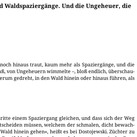
nd Waldspaziergänge. Und die Ungeheuer, die
och hin­aus traut, kaum mehr als Spa­zier­gän­ge, und die
aß, von Unge­heu­ern wim­mel­te –, bloß end­lich, über­schau­
er­um gedreht, in den Wald hin­ein oder hin­aus füh­ren, als
rit­te einem Spa­zier­gang glei­chen, und dass sich der Weg
 ent­schei­den müs­sen, wel­chem der schma­len, dicht bewach­
ald hin­ein gehen«, heißt es bei Dos­to­jew­ski. Züch­ter zu