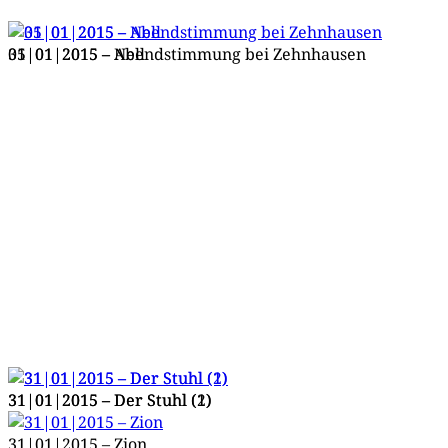
05|01|2015 – Abend­stim­mung bei Zehnhausen
31|01|2015 – Nell
31|01|2015 – Der Stuhl (1)
31|01|2015 – Der Stuhl (2)
31|01|2015 – Zion