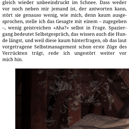
gleich wie­der unbe­ein­druckt im Schnee. Dass weder
vor noch neben mir jemand ist, der ant­wor­ten kann,
stört sie genau­so wenig, wie mich, denn kaum aus­ge­
spro­chen, stel­le ich das Gesag­te mit einem – zuge­ge­ben
–, wenig geist­rei­chen »Aha?« selbst in Fra­ge. Spa­zier­
gang bedeu­tet Selbst­ge­spräch, das wis­sen auch die Hun­
de längst, und weil die­se kaum hin­ter­fra­gen, ob das laut
vor­ge­tra­ge­ne Selbst­ma­nage­ment schon ers­te Züge des
Ver­rück­ten trägt, rede ich unge­stört wei­ter vor
mich hin.