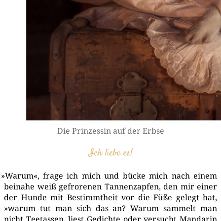
Die Prin­zes­sin auf der Erbse
Ich lie­be es!
»
War­um«, fra­ge ich mich und bücke mich nach einem
bei­na­he weiß gefro­re­nen Tan­nen­zap­fen, den mir einer
der Hun­de mit Bestimmt­heit vor die Füße gelegt hat,
»war­um tut man sich das an? War­um sam­melt man
nicht Tee­tas­sen, liest Gedich­te oder ver­sucht Man­da­rin