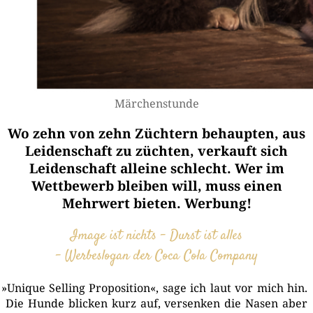
Mär­chen­stun­de
Wo zehn von zehn Züchtern behaupten, aus
Leidenschaft zu züchten, verkauft sich
Leidenschaft alleine schlecht. Wer im
Wettbewerb bleiben will, muss einen
Mehrwert bieten. Werbung!
Image ist nichts – Durst ist alles
– Wer­be­slo­gan der Coca Cola Company
»
Uni­que Sel­ling Pro­po­si­ti­on«, sage ich laut vor mich hin.
Die Hun­de bli­cken kurz auf, ver­sen­ken die Nasen aber