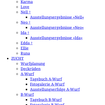
Karma
Love
Nell †
Ausstellungsergebnisse »Nell«
Neo †
Ausstellungsergebnisse »Neo«
Ida †
Ausstellungsergebnisse »Ida«
Edda †
Ellie
Runa
ZUCHT
Wurfplanung
Deckrüden
A-Wurf
Tagebuch A-Wurf
Fotogalerie A-Wurf
Ausstellungserfolge A-Wurf
B-Wurf
Tagebuch B-Wurf
Fotogalerie B-Wurf