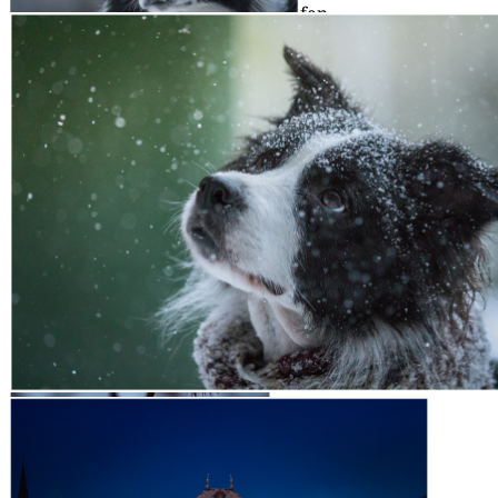
14|12|2014 – Ball statt Tannenzapfen
26|12|2014 – Zion
27|12|2014 – Alles Gute kommt von oben
26|12|2014 – Herr Eich­hörn­
chen aus unse­rem Garten