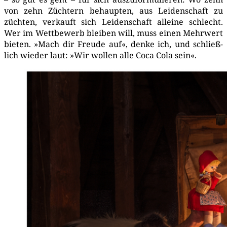
von zehn Züch­tern behaup­ten, aus Lei­den­schaft zu
züch­ten, ver­kauft sich Lei­den­schaft allei­ne schlecht.
Wer im Wett­be­werb blei­ben will, muss einen Mehr­wert
bie­ten. »Mach dir Freu­de auf«, den­ke ich, und schließ­
lich wie­der laut: »Wir wol­len alle Coca Cola sein«.