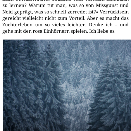
zu ler­nen? War­um tut man, was so von Miss­gunst und
Neid geprägt, was so schnell zer­re­det ist?« Ver­rückt­sein
gereicht viel­leicht nicht zum Vor­teil. Aber es macht das
Züchter­le­ben um so vie­les leich­ter. Den­ke ich – und
gehe mit den rosa Ein­hör­nern spie­len. Ich lie­be es.