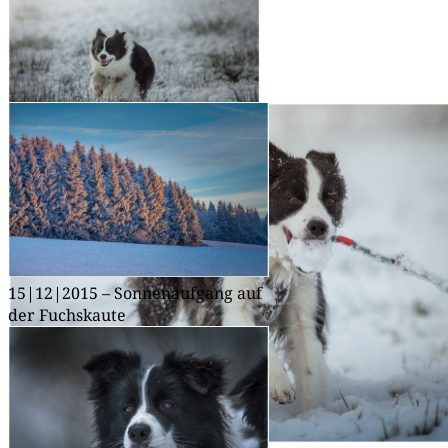
14|12|2014 – Bah! Humbug!
14|12|2014 – Ganz schön schnell:
Zion
15|12|2015 – Son­nen­auf­gang auf
der Fuchskaute