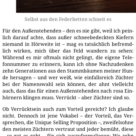
Selbst aus den Feder­bet­ten schneit es
Für den Außen­ste­hen­den – den es nie gibt, weil ich pein­
lich dar­auf ach­te, dass außer schnee­be­deck­ten Kie­fern
nie­mand in Hör­wei­te ist – mag es tat­säch­lich befremd­
lich wir­ken, mich über das Feld wan­dern zu sehen:
Wäh­rend es mir oft­mals nicht gelingt, die eige­ne Tele­
fon­num­mer zu erin­nern, kann ich ohne Nach­zu­den­ken
zehn Gene­ra­tio­nen aus den Stamm­bäu­men mei­ner Hun­
de her­sa­gen – und wer weiß, wie ein­falls­reich Züch­ter
bei der Namens­wahl sein kön­nen, der ahnt viel­leicht
auch, dass das für einen Außen­ste­hen­den nach rosa Ein­
hör­nern klin­gen muss. Ver­rückt – aber Züch­ter sind so.
Ob Ver­rückt­sein auch zum Vor­teil gereicht? Ich glau­be
nicht. Den­noch ist jene Voka­bel – der Vor­teil, das Ver­
spre­chen, die Uni­que Sel­ling Pro­po­si­ti­on –, zwei­fels­oh­ne
den meis­ten Züch­tern ver­traut und jeder bemüht, die­se
– so gut es geht – für sich aus­zu­for­mu­lie­ren: Wo zehn