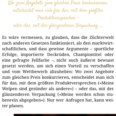
Wo zwei Ange­bo­te zum glei­chen Preis konkurrieren,
ent­schei­det man sich für das, mit dem größ­ten
Produktversprechen –
oder das, mit der glän­zen­de­ren Verpackung …
Es wäre ver­mes­sen, zu glau­ben, dass die Züch­ter­welt
nach ande­ren Geset­zen funk­tio­niert, als den markt­wirt­
schaft­li­chen, und dass gewis­se Argu­men­te – sport­li­che
Erfol­ge, impor­tier­te Deck­rü­den, Cham­pion­ti­tel oder
eine gefrag­te Fell­far­be –, nicht auch äußerst bewusst
gesetzt wer­den, um sich einen Vor­teil zu ver­schaf­fen
und vom Wett­be­werb abzu­he­ben: Wo zwei Ange­bo­te
zum glei­chen Preis kon­kur­rie­ren, ent­schei­det man sich
für das, mit dem größ­ten Pro­dukt­ver­spre­chen (»Mei­ne
Wel­pen sind gesün­der als ande­re«) – oder das, mit der
glän­zen­de­ren Ver­pa­ckung (»Mei­ne wer­den schon stu­
ben­rein abge­ge­ben«). Nur wer Anfra­gen hat, kann wei­
ter planen.