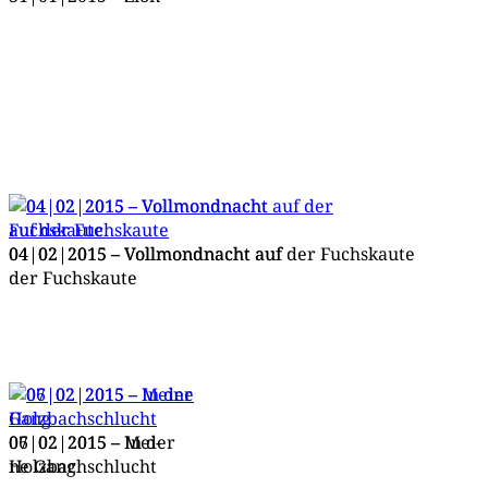
04|02|2015 – Voll­mond­nacht auf der Fuchskaute
04|02|2015 – Voll­mond­nacht auf
der Fuchskaute
06|02|2015 – In der
07|02|2015 – Mei­
Holzbachschlucht
ne Gang