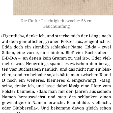
Die fünf­te Träch­tig­keits­wo­che: 58 cm
Bauchumfang
»
Eigent­lich«, den­ke ich, und stre­cke mich der Län­ge nach
auf dem gemüt­li­chen, grü­nen Pols­ter aus, »eigent­lich ist
Edda doch ein ziem­lich schlan­ker Name. Ed-da – zwei
Sil­ben, eine vor­ne, eine hin­ten. Bloß vier Buch­sta­ben –
E-D-D-A –, an denen kein Gramm zu viel ist«. Oder viel­
mehr: war. Neu­er­dings spannt es zwi­schen den besag­
ten vier Buch­sta­ben näm­lich, und das nicht nur ein biss­
chen, son­dern bei­na­he so, als hät­te man zwi­schen
D
und
D
noch ein wei­te­res, klei­ne­res
d
ein­ge­zwängt. »Mag
sein«, den­ke ich, und las­se dabei läs­sig eine Pfo­te vom
Pols­ter bau­meln, »dass man mit den Jah­ren aus sei­nem
Namen her­aus­wächst und statt des schlan­ken einen
gewich­ti­ge­ren Namen braucht. Brünn­hil­de, viel­leicht,
oder Blub­be­r­el­la«. Und bekom­me davon gleich schon