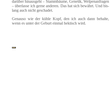
dar­über hin­aus­geht – Stamm­bäu­me, Gene­tik, Wel­pen­an­fra­gen
– über­las­se ich ger­ne ande­ren. Das hat sich bewährt. Und bis­
lang auch nicht geschadet.
Genau­so wie der küh­le Kopf, den ich auch dann behal­te,
wenn es unter der Geburt ein­mal hek­tisch wird.