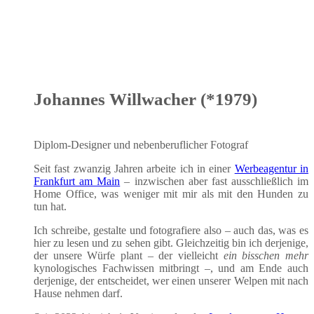
Johannes Willwacher (*1979)
Diplom-Desi­gner und neben­be­ruf­li­cher Fotograf
Seit fast zwan­zig Jah­ren arbei­te ich in einer
Wer­be­agen­tur in
Frank­furt am Main
– inzwi­schen aber fast aus­schließ­lich im
Home Office, was weni­ger mit mir als mit den Hun­den zu
tun hat.
Ich schrei­be, gestal­te und foto­gra­fie­re also – auch das, was es
hier zu lesen und zu sehen gibt. Gleich­zei­tig bin ich der­je­ni­ge,
der unse­re Wür­fe plant – der viel­leicht
ein biss­chen mehr
kyno­lo­gi­sches Fach­wis­sen mit­bringt –, und am Ende auch
der­je­ni­ge, der ent­schei­det, wer einen unse­rer Wel­pen mit nach
Hau­se neh­men darf.