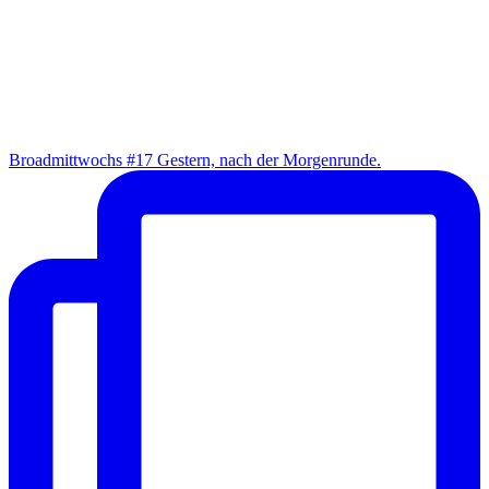
Broad­mitt­wochs #17 Ges­tern, nach der Morgenrunde.