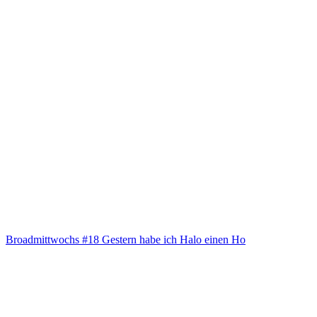
Broad­mitt­wochs #18 Ges­tern habe ich Halo einen Ho