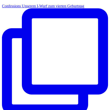
Con­fes­si­ons Unse­rem I-Wurf zum vier­ten Geburtstag