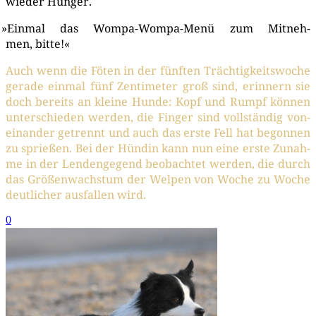
wie­der Hunger.
»
Ein­mal das Wom­pa-Wom­pa-Menü zum Mit­neh­
men, bitte!«
Auch wenn die Föten in der fünf­ten Träch­tig­keits­wo­che
gera­de ein­mal fünf Zen­ti­me­ter groß sind, erin­nern sie
doch bereits an klei­ne Hun­de: Kopf und Rumpf kön­nen
unter­schie­den wer­den, die Fin­ger sind voll­stän­dig von­
ein­an­der getrennt und auch das ers­te Fell hat begon­nen
zu sprie­ßen. Bei der Hün­din kann nun eine ers­te Zunah­
me in der Len­den­ge­gend beob­ach­tet wer­den, die durch
das Grö­ßen­wachs­tum der Wel­pen von Woche zu Woche
deut­li­cher aus­fal­len wird.
0