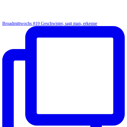
Broad­mitt­wochs #19 Geschwis­ter, sagt man, erkenne