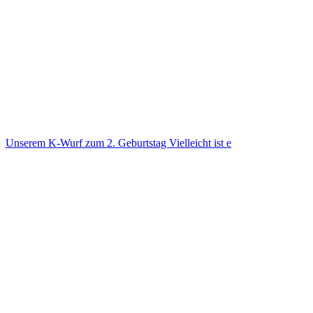
Unse­rem K-Wurf zum 2. Geburts­tag Viel­leicht ist e