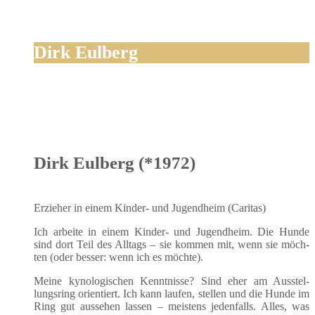
Dirk Eulberg
Dirk Eulberg (*1972)
Erzie­her in einem Kin­der- und Jugend­heim (Cari­tas)
Ich arbei­te in einem Kin­der- und Jugend­heim. Die Hun­de
sind dort Teil des All­tags – sie kom­men mit, wenn sie möch­
ten (oder bes­ser: wenn ich es möchte).
Mei­ne kyno­lo­gi­schen Kennt­nis­se? Sind eher am Aus­stel­
lungs­ring ori­en­tiert. Ich kann lau­fen, stel­len und die Hun­de im
Ring gut aus­se­hen las­sen – meis­tens jeden­falls. Alles, was