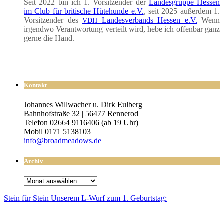
Seit 2022 bin ich 1. Vor­sit­zen­der der
Lan­des­grup­pe Hes­sen
im Club für bri­ti­sche Hüte­hun­de e.V.
, seit 2025 außer­dem 1.
Vor­sit­zen­der des
Lan­des­ver­bands Hes­sen e.V.
Wenn
VDH
irgend­wo Ver­ant­wor­tung ver­teilt wird, hebe ich offen­bar ganz
ger­ne die Hand.
Kontakt
Johannes Willwacher u. Dirk Eulberg
Bahnhofstraße 32 | 56477 Rennerod
Telefon 02664 9116406 (ab 19 Uhr)
Mobil 0171 5138103
info@broadmeadows.de
Archiv
Archiv
Stein für Stein Unse­rem L-Wurf zum 1. Geburtstag: