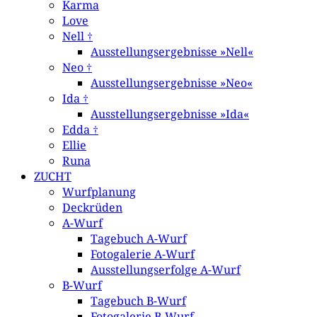
Karma
Love
Nell †
Ausstellungsergebnisse »Nell«
Neo †
Ausstellungsergebnisse »Neo«
Ida †
Ausstellungsergebnisse »Ida«
Edda †
Ellie
Runa
ZUCHT
Wurfplanung
Deckrüden
A-Wurf
Tagebuch A-Wurf
Fotogalerie A-Wurf
Ausstellungserfolge A-Wurf
B-Wurf
Tagebuch B-Wurf
Fotogalerie B-Wurf