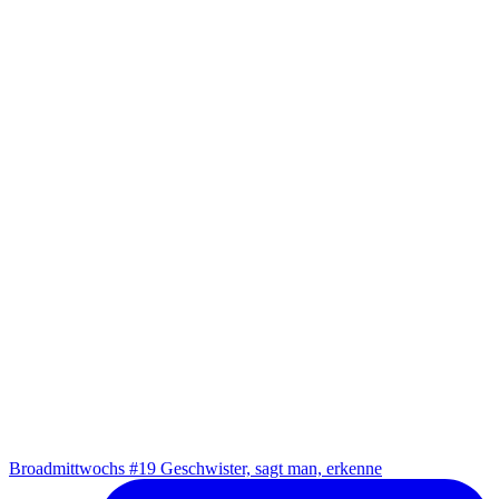
Broad­mitt­wochs #19 Geschwis­ter, sagt man, erkenne