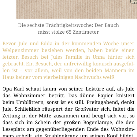
Die sechs­te Träch­tig­keits­wo­che: Der Bauch
misst stol­ze 65 Zentimeter
Bevor Jule und Edda in der kom­men­den Woche unser
Wel­pen­zim­mer bezie­hen wer­den, haben bei­de einen
letz­ten Besuch bei Jules Fami­lie in Unna hin­ter sich
gebracht. Ein Besuch, der unfrei­wil­lig komisch aus­ge­fal­
len ist – vor allem, weil von den bei­den Män­nern im
Haus kei­ner vom vier­bei­ni­gen Nach­wuchs weiß.
Opa Karl schaut kaum von sei­ner Lek­tü­re auf, als Jule
das Wohn­zim­mer betritt. Das dün­ne Papier knis­tert
beim Umblät­tern, sonst ist es still. Frei­tag­abend, denkt
Jule. Schließ­lich räus­pert der Groß­va­ter sich, fal­tet die
Zei­tung in der Mit­te zusam­men und beugt sich vor, so
dass sich im Schein der gro­ßen Bogen­lam­pe, die den
Lese­platz am gegen­über­lie­gen­den Ende des Wohn­zim­
mers erhellt, ein Strah­len­kranz um sei­nen Kopf bil­det.