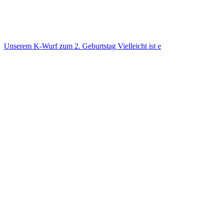
Unse­rem K-Wurf zum 2. Geburts­tag Viel­leicht ist e