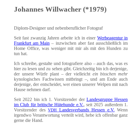
Johannes Willwacher (*1979)
Diplom-Desi­gner und neben­be­ruf­li­cher Fotograf
Seit fast zwan­zig Jah­ren arbei­te ich in einer
Wer­be­agen­tur in
Frank­furt am Main
– inzwi­schen aber fast aus­schließ­lich im
Home Office, was weni­ger mit mir als mit den Hun­den zu
tun hat.
Ich schrei­be, gestal­te und foto­gra­fie­re also – auch das, was es
hier zu lesen und zu sehen gibt. Gleich­zei­tig bin ich der­je­ni­ge,
der unse­re Wür­fe plant – der viel­leicht
ein biss­chen mehr
kyno­lo­gi­sches Fach­wis­sen mit­bringt –, und am Ende auch
der­je­ni­ge, der ent­schei­det, wer einen unse­rer Wel­pen mit nach
Hau­se neh­men darf.
Seit 2022 bin ich 1. Vor­sit­zen­der der
Lan­des­grup­pe Hes­sen
im Club für bri­ti­sche Hüte­hun­de e.V.
, seit 2025 außer­dem 1.
Vor­sit­zen­der des
Lan­des­ver­bands Hes­sen e.V.
Wenn
VDH
irgend­wo Ver­ant­wor­tung ver­teilt wird, hebe ich offen­bar ganz
ger­ne die Hand.