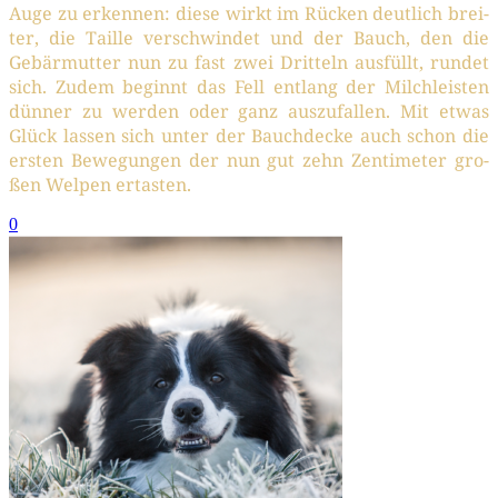
Auge zu erken­nen: die­se wirkt im Rücken deut­lich brei­
ter, die Tail­le ver­schwin­det und der Bauch, den die
Gebär­mut­ter nun zu fast zwei Drit­teln aus­füllt, run­det
sich. Zudem beginnt das Fell ent­lang der Milch­leis­ten
dün­ner zu wer­den oder ganz aus­zu­fal­len. Mit etwas
Glück las­sen sich unter der Bauch­de­cke auch schon die
ers­ten Bewe­gun­gen der nun gut zehn Zen­ti­me­ter gro­
ßen Wel­pen ertasten.
0