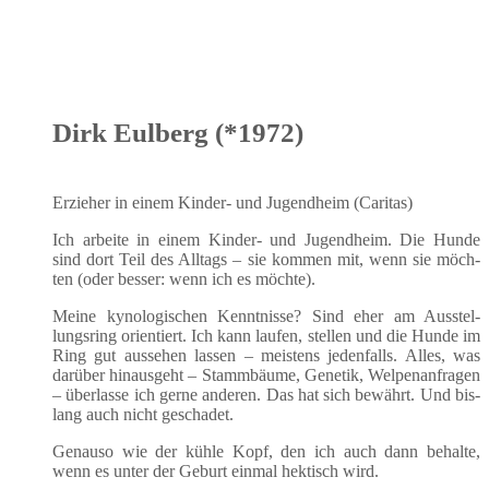
Dirk Eulberg (*1972)
Erzie­her in einem Kin­der- und Jugend­heim (Cari­tas)
Ich arbei­te in einem Kin­der- und Jugend­heim. Die Hun­de
sind dort Teil des All­tags – sie kom­men mit, wenn sie möch­
ten (oder bes­ser: wenn ich es möchte).
Mei­ne kyno­lo­gi­schen Kennt­nis­se? Sind eher am Aus­stel­
lungs­ring ori­en­tiert. Ich kann lau­fen, stel­len und die Hun­de im
Ring gut aus­se­hen las­sen – meis­tens jeden­falls. Alles, was
dar­über hin­aus­geht – Stamm­bäu­me, Gene­tik, Wel­pen­an­fra­gen
– über­las­se ich ger­ne ande­ren. Das hat sich bewährt. Und bis­
lang auch nicht geschadet.
Genau­so wie der küh­le Kopf, den ich auch dann behal­te,
wenn es unter der Geburt ein­mal hek­tisch wird.