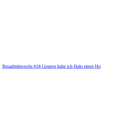
Broad­mitt­wochs #18 Ges­tern habe ich Halo einen Ho