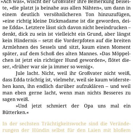
»
Ach was«, wischt der Groß­va­ter ihre Bemer­kung bei­sei­
te, »die platzt ja bei­na­he aus allen Näh­ten«, um dann in
einem deut­lich ver­söhn­li­che­ren Ton hin­zu­zu­fü­gen,
»eine rich­tig klei­ne Dick­ma­dame ist die gewor­den, dei­
ne Edda«. Letz­te­re lässt sich davon nicht beein­dru­cken –
denkt, dick zu sein ist viel­leicht ein Grund, aber längst
kein Hin­der­nis – setzt die Vor­der­pfo­ten auf die brei­ten
Arm­leh­nen des Ses­sels und sitzt, kaum einen Moment
spä­ter, auf dem Schoß des alten Man­nes. »Das Möp­pel­
chen ist jetzt ein rich­ti­ger Hund gewor­den«, flö­tet die­
ser, »frü­her war sie ja immer so wenig«.
Jule lacht. Nicht, weil ihr Groß­va­ter nicht weiß,
dass Edda träch­tig ist, viel­mehr, weil sie kaum wider­ste­
hen kann, ihn end­lich dar­über auf­zu­klä­ren – und weil
man eben ger­ne lacht, wenn man nichts Bes­se­res zu
sagen weiß.
»Und jetzt schmiert der Opa uns mal ein
Bütterken.«
In der sechs­ten Träch­tig­keits­wo­che sind die Ver­än­de­
run­gen der Hün­din selbst für den Lai­en mit blo­ßem