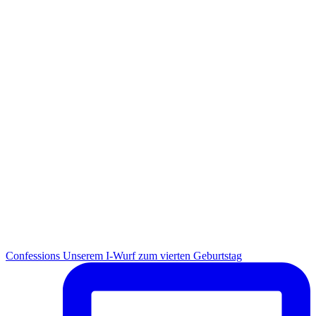
Con­fes­si­ons Unse­rem I-Wurf zum vier­ten Geburtstag