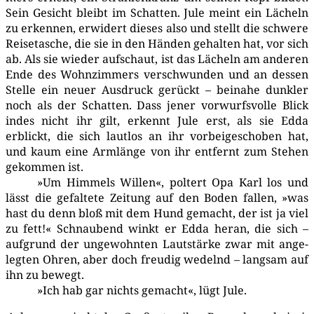
Sein Gesicht bleibt im Schat­ten. Jule meint ein Lächeln
zu erken­nen, erwi­dert die­ses also und stellt die schwe­re
Rei­se­ta­sche, die sie in den Hän­den gehal­ten hat, vor sich
ab. Als sie wie­der auf­schaut, ist das Lächeln am ande­ren
Ende des Wohn­zim­mers ver­schwun­den und an des­sen
Stel­le ein neu­er Aus­druck gerückt – bei­na­he dunk­ler
noch als der Schat­ten. Dass jener vor­wurfs­vol­le Blick
indes nicht ihr gilt, erkennt Jule erst, als sie Edda
erblickt, die sich laut­los an ihr vor­bei­ge­scho­ben hat,
und kaum eine Arm­län­ge von ihr ent­fernt zum Ste­hen
gekom­men ist.
»Um Him­mels Wil­len«, pol­tert Opa Karl los und
lässt die gefal­te­te Zei­tung auf den Boden fal­len, »was
hast du denn bloß mit dem Hund gemacht, der ist ja viel
zu fett!« Schnau­bend winkt er Edda her­an, die sich –
auf­grund der unge­wohn­ten Laut­stär­ke zwar mit ange­
leg­ten Ohren, aber doch freu­dig wedelnd – lang­sam auf
ihn zu bewegt.
»Ich hab gar nichts gemacht«, lügt Jule.