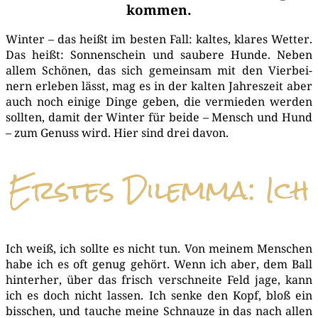
kommen.
Win­ter – das heißt im bes­ten Fall: kal­tes, kla­res Wet­ter.
Das heißt: Son­nen­schein und sau­be­re Hun­de. Neben
allem Schö­nen, das sich gemein­sam mit den Vier­bei­
nern erle­ben lässt, mag es in der kal­ten Jah­res­zeit aber
auch noch eini­ge Din­ge geben, die ver­mie­den wer­den
soll­ten, damit der Win­ter für bei­de – Mensch und Hund
– zum Genuss wird. Hier sind drei davon.
Erstes Dilemma: Ich
Ich weiß, ich soll­te es nicht tun. Von mei­nem Men­schen
habe ich es oft genug gehört. Wenn ich aber, dem Ball
hin­ter­her, über das frisch ver­schnei­te Feld jage, kann
ich es doch nicht las­sen. Ich sen­ke den Kopf, bloß ein
biss­chen, und tau­che mei­ne Schnau­ze in das nach allen