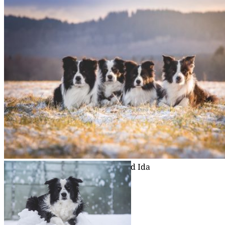
16|12|2017 – Heidi
16|12|2017 – Zion
29|12|2017 – Zion, Nell, Hei­di und Ida