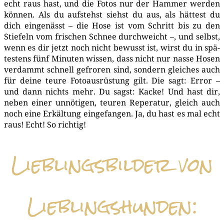
echt raus hast, und die Fotos nur der Ham­mer wer­den
kön­nen. Als du auf­stehst siehst du aus, als hät­test du
dich ein­ge­nässt – die Hose ist vom Schritt bis zu den
Stie­feln vom fri­schen Schnee durch­weicht –, und selbst,
wenn es dir jetzt noch nicht bewusst ist, wirst du in spä­
tes­tens fünf Minu­ten wis­sen, dass nicht nur nas­se Hosen
ver­dammt schnell gefro­ren sind, son­dern glei­ches auch
für dei­ne teu­re Foto­aus­rüs­tung gilt. Die sagt: Error –
und dann nichts mehr. Du sagst: Kacke! Und hast dir,
neben einer unnö­ti­gen, teu­ren Repe­ra­tur, gleich auch
noch eine Erkäl­tung ein­ge­fan­gen. Ja, du hast es mal echt
raus! Echt! So richtig!
Lieblingsbilder von
Lieblingshunden: