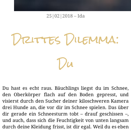
25|02|2018 – Ida
Drittes Dilemma:
Du
Du hast es echt raus. Bäuch­lings liegst du im Schnee,
den Ober­kör­per flach auf den Boden gepresst, und
visierst durch den Sucher dei­ner kilo­schwe­ren Kame­ra
drei Hun­de an, die vor dir im Schnee spie­len. Das über
dir gera­de ein Schnee­sturm tobt – drauf geschis­sen –,
und auch, dass sich die Feuch­tig­keit von unten lang­sam
durch dei­ne Klei­dung frisst, ist dir egal. Weil du es eben