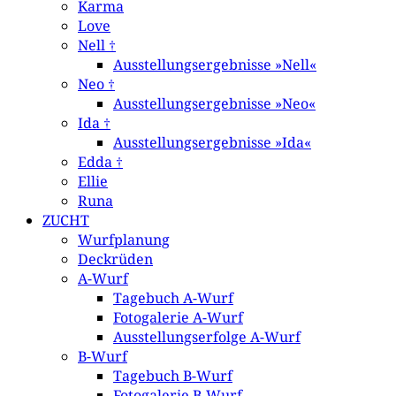
Karma
Love
Nell †
Ausstellungsergebnisse »Nell«
Neo †
Ausstellungsergebnisse »Neo«
Ida †
Ausstellungsergebnisse »Ida«
Edda †
Ellie
Runa
ZUCHT
Wurfplanung
Deckrüden
A-Wurf
Tagebuch A-Wurf
Fotogalerie A-Wurf
Ausstellungserfolge A-Wurf
B-Wurf
Tagebuch B-Wurf
Fotogalerie B-Wurf