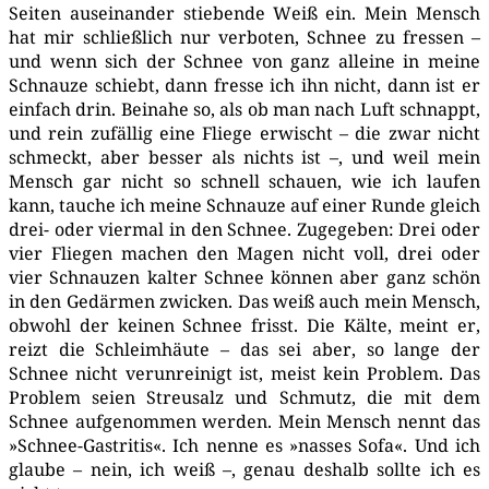
Sei­ten aus­ein­an­der stie­ben­de Weiß ein. Mein Mensch
hat mir schließ­lich nur ver­bo­ten, Schnee zu fres­sen –
und wenn sich der Schnee von ganz allei­ne in mei­ne
Schnau­ze schiebt, dann fres­se ich ihn nicht, dann ist er
ein­fach drin. Bei­na­he so, als ob man nach Luft schnappt,
und rein zufäl­lig eine Flie­ge erwischt – die zwar nicht
schmeckt, aber bes­ser als nichts ist –, und weil mein
Mensch gar nicht so schnell schau­en, wie ich lau­fen
kann, tau­che ich mei­ne Schnau­ze auf einer Run­de gleich
drei- oder vier­mal in den Schnee. Zuge­ge­ben: Drei oder
vier Flie­gen machen den Magen nicht voll, drei oder
vier Schnau­zen kal­ter Schnee kön­nen aber ganz schön
in den Gedär­men zwi­cken. Das weiß auch mein Mensch,
obwohl der kei­nen Schnee frisst. Die Käl­te, meint er,
reizt die Schleim­häu­te – das sei aber, so lan­ge der
Schnee nicht ver­un­rei­nigt ist, meist kein Pro­blem. Das
Pro­blem sei­en Streu­salz und Schmutz, die mit dem
Schnee auf­ge­nom­men wer­den. Mein Mensch nennt das
»Schnee-Gas­tri­tis«. Ich nen­ne es »nas­ses Sofa«. Und ich
glau­be – nein, ich weiß –, genau des­halb soll­te ich es