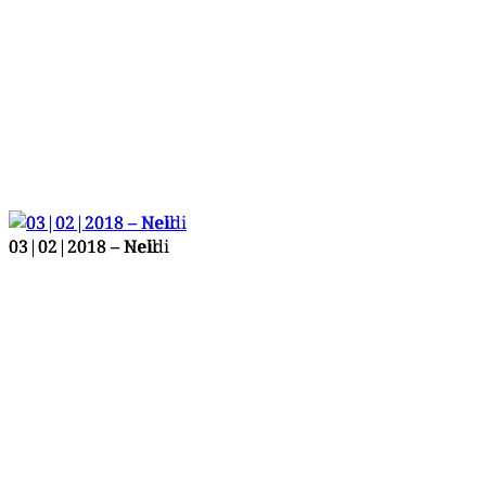
03|02|2018 – Nell
03|02|2018 – Heidi