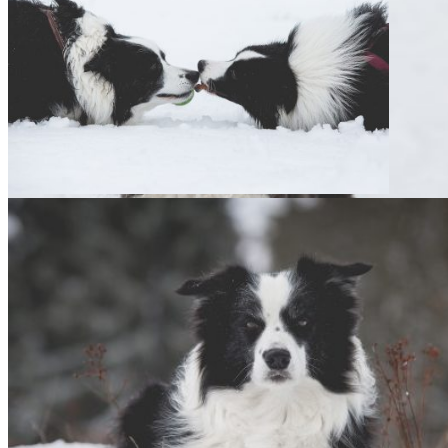
30|12|2017 – Nell und Heidi
17|01|2018 – Ida