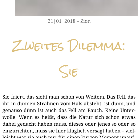
21|01|2018 – Zion
Zweites Dilemma:
Sie
Sie friert, das sieht man schon von Wei­tem. Das Fell, das
ihr in dün­nen Sträh­nen vom Hals absteht, ist dünn, und
genau­so dünn ist auch das Fell am Bauch. Kei­ne Unter­
wol­le. Wenn es heißt, dass die Natur sich schon etwas
dabei gedacht haben muss, die­ses oder jenes so oder so
ein­zu­rich­ten, muss sie hier kläg­lich ver­sagt haben – viel­
leicht war sie auch nur für einen kur­zen Moment unauf­