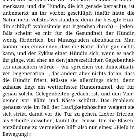
merk­sam, und die Hün­din, die ich gera­de betrach­te, ist
unbe­merkt an ihr vor­bei geschlüpft (dafür hät­te die
Natur mein volls­tes Ver­ständ­nis, denn die besag­te Hün­
din schlüpft wahn­sin­nig gut irgend­wo durch) – jeden­
falls scheint es mir für die Gesund­heit der Hün­din
wenig för­der­lich, bei Minus­gra­den abzu­haa­ren. Man
könn­te nun ein­wen­den, dass die Natur dafür gar nichts
kann, und der Zyklus einer Hün­din sich, wenn es nach
ihr gin­ge, viel eher an den jah­res­zeit­li­chen Gege­ben­hei­
ten aus­rich­ten wür­de – wir spre­chen von domes­ti­ka­ti­
ver Dege­ne­ra­ti­on –, das ändert aber nichts dar­an, dass
die Hün­din friert. Müss­te sie aller­dings nicht, denn
zuhau­se liegt ein wet­ter­fes­ter Hun­de­man­tel, der für
genau sol­che Gele­gen­hei­ten gedacht ist, und den Vier­
bei­ner vor Käl­te und Näs­se schützt. Das Pro­blem:
genau­so wie im Fall der Läu­fig­keits­hös­chen wei­gert sie
sich strikt, damit vor die Tür zu gehen. Lie­ber frie­ren,
als Schei­ße aus­se­hen, lau­tet die Devi­se. Um die Bla­sen­
ent­zün­dung zu ver­mei­den hilft also nur eines: »Bleib in
Bewegung!«