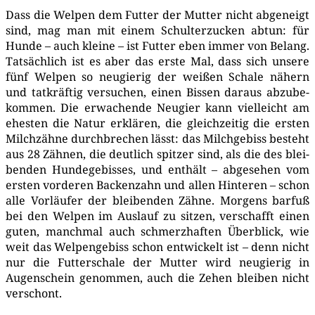
Dass die Wel­pen dem Fut­ter der Mut­ter nicht abge­neigt
sind, mag man mit einem Schul­ter­zu­cken abtun: für
Hun­de – auch klei­ne – ist Fut­ter eben immer von Belang.
Tat­säch­lich ist es aber das ers­te Mal, dass sich unse­re
fünf Wel­pen so neu­gie­rig der wei­ßen Scha­le nähern
und tat­kräf­tig ver­su­chen, einen Bis­sen dar­aus abzu­be­
kom­men. Die erwa­chen­de Neu­gier kann viel­leicht am
ehes­ten die Natur erklä­ren, die gleich­zei­tig die ers­ten
Milch­zäh­ne durch­bre­chen lässt: das Milch­ge­biss besteht
aus 28 Zäh­nen, die deut­lich spit­zer sind, als die des blei­
ben­den Hun­de­ge­bis­ses, und ent­hält – abge­se­hen vom
ers­ten vor­de­ren Backen­zahn und allen Hin­te­ren – schon
alle Vor­läu­fer der blei­ben­den Zäh­ne. Mor­gens bar­fuß
bei den Wel­pen im Aus­lauf zu sit­zen, ver­schafft einen
guten, manch­mal auch schmerz­haf­ten Über­blick, wie
weit das Wel­pen­ge­biss schon ent­wi­ckelt ist – denn nicht
nur die Fut­ter­scha­le der Mut­ter wird neu­gie­rig in
Augen­schein genom­men, auch die Zehen blei­ben nicht
verschont.