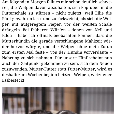
Am fol­gen­den Mor­gen fällt es mir schon deut­lich schwe­
rer, die Wel­pen davon abzu­hal­ten, sich kopf­über in die
Fut­ter­scha­le zu stür­zen – nicht zuletzt, weil Ellie die
Fünf gewäh­ren lässt und zurück­weicht, als sich die Wel­
pen mit auf­ge­reg­tem Fie­pen vor der wei­ßen Scha­le
drän­geln. Bei frü­he­ren Wür­fen – denen von Nell und
Edda – habe ich oft­mals beob­ach­ten kön­nen, dass die
Mut­ter­hün­din die gera­de ver­schlun­ge­ne Mahl­zeit wie­
der her­vor würg­te, und die Wel­pen ohne mein Zutun
zum ers­ten Mal fes­te – von der Hün­din vor­ver­dau­te –
Nah­rung zu sich nah­men. Für unse­re Fünf scheint nun
auch der Zeit­punkt gekom­men zu sein, sich dem Neu­en
zuzu­wen­den. Mut­ter-Fut­ter statt Fut­ter-Mut­ter, wird es
des­halb zum Wochen­be­ginn hei­ßen: Wel­pen, wetzt euer
Essbesteck!