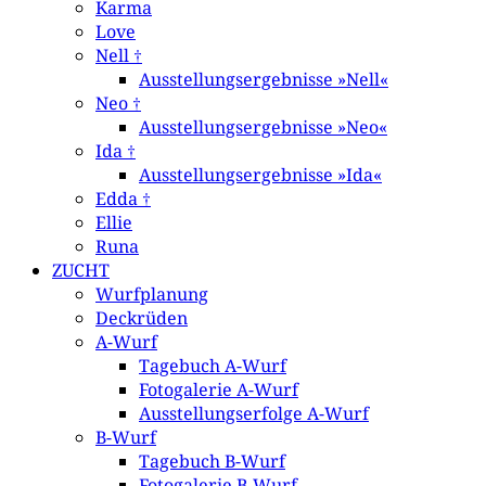
Karma
Love
Nell †
Ausstellungsergebnisse »Nell«
Neo †
Ausstellungsergebnisse »Neo«
Ida †
Ausstellungsergebnisse »Ida«
Edda †
Ellie
Runa
ZUCHT
Wurfplanung
Deckrüden
A-Wurf
Tagebuch A-Wurf
Fotogalerie A-Wurf
Ausstellungserfolge A-Wurf
B-Wurf
Tagebuch B-Wurf
Fotogalerie B-Wurf