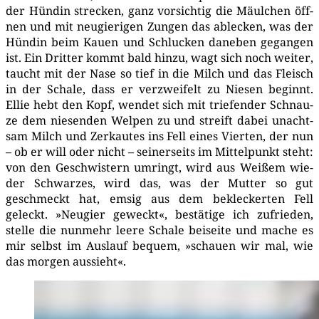
der Hün­din stre­cken, ganz vor­sich­tig die Mäul­chen öff­
nen und mit neu­gie­ri­gen Zun­gen das able­cken, was der
Hün­din beim Kau­en und Schlu­cken dane­ben gegan­gen
ist. Ein Drit­ter kommt bald hin­zu, wagt sich noch wei­ter,
taucht mit der Nase so tief in die Milch und das Fleisch
in der Scha­le, dass er ver­zwei­felt zu Nie­sen beginnt.
Ellie hebt den Kopf, wen­det sich mit trie­fen­der Schnau­
ze dem nie­sen­den Wel­pen zu und streift dabei unacht­
sam Milch und Zer­kau­tes ins Fell eines Vier­ten, der nun
– ob er will oder nicht – sei­ner­seits im Mit­tel­punkt steht:
von den Geschwis­tern umringt, wird aus Wei­ßem wie­
der Schwar­zes, wird das, was der Mut­ter so gut
geschmeckt hat, emsig aus dem bekle­cker­ten Fell
geleckt. »Neu­gier geweckt«, bestä­ti­ge ich zufrie­den,
stel­le die nun­mehr lee­re Scha­le bei­sei­te und mache es
mir selbst im Aus­lauf bequem, »schau­en wir mal, wie
das mor­gen aussieht«.