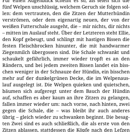
Für einen Augen­blick scheint es so, als sei­en sich die
fünf Wel­pen unschlüs­sig, wel­chem Geruch sie fol­gen sol­
len: dem ver­trau­ten, den die Zit­zen der Mut­ter­hün­din
ver­strö­men, oder dem eigen­ar­tig neu­en, der von der
wei­ßen Fut­ter­scha­le aus­geht, die – mir nichts, dir nichts
– mit­ten im Aus­lauf steht. Über der Letz­te­ren steht Ellie,
den Kopf gebeugt, und schlingt mit has­ti­gen Bis­sen die
fes­ten Fleisch­bro­cken hin­un­ter, die mit hand­war­mer
Zie­gen­milch über­gos­sen sind. Die Scha­le schwankt und
schau­kelt gefähr­lich, immer wie­der tropft es an den
Rän­dern, und bei jedem zwei­ten Bis­sen lan­det ein biss­
chen weni­ger in der Schnau­ze der Hün­din, ein biss­chen
mehr auf der dun­kel­grü­nen Decke, die im Wel­pen­aus­
lauf aus­ge­legt ist. Die Wel­pen quie­ken und quiet­schen,
bäu­men sich auf­ge­regt unter dem Bauch der Hün­din
auf, schaf­fen es aber kaum an ihre Zit­zen zu gelan­gen,
fal­len immer wie­der um: nach vor­ne, nach hin­ten, zwei
gegen die Scha­le, die – was bleibt ihr auch ande­res
übrig – gleich wie­der zu schwan­ken beginnt. Die besag­
ten Zwei sind es auch schließ­lich, die als ers­te von den
Zit­zen ablas­sen, statt­des­sen die Köp­fe nach den Lef­zen