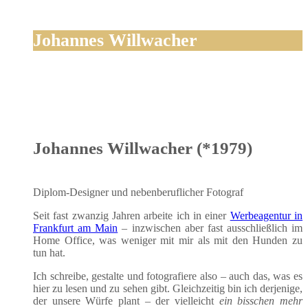
Johannes Willwacher
Johannes Willwacher (*1979)
Diplom-Desi­gner und neben­be­ruf­li­cher Fotograf
Seit fast zwan­zig Jah­ren arbei­te ich in einer
Wer­be­agen­tur in
Frank­furt am Main
– inzwi­schen aber fast aus­schließ­lich im
Home Office, was weni­ger mit mir als mit den Hun­den zu
tun hat.
Ich schrei­be, gestal­te und foto­gra­fie­re also – auch das, was es
hier zu lesen und zu sehen gibt. Gleich­zei­tig bin ich der­je­ni­ge,
der unse­re Wür­fe plant – der viel­leicht
ein biss­chen mehr