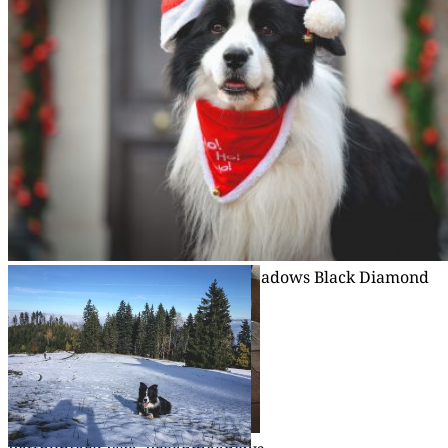
Weih­nachts­mann: Joey, Broad­me­a­dows Black Diamond