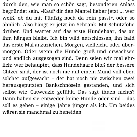
durch den, wie man so schön sagt, beson­de­ren Anlass
begrün­det sein. »Kauf‘ dir den Man­tel lie­ber jetzt … wer
weiß, ob du mit Fünf­zig noch da rein passt«, oder so
ähn­lich. Also hängt er jetzt im Schrank. Mit Schutz­fo­lie
drü­ber. Und war­tet auf das ers­te Hun­de­haar, das an
ihm hän­gen bleibt. Ich bin wild ent­schlos­sen, ihn bald
das ers­te Mal anzu­zie­hen. Mor­gen, viel­leicht, oder über­
mor­gen. Oder wenn die Hun­de groß und erwach­sen
und end­lich aus­ge­zo­gen sind. Denn sei­en wir mal ehr­
lich: wer behaup­tet, dass Hun­de­haa­re bloß der bes­se­re
Glit­zer sind, der ist noch nie mit einem Mund voll eben
sol­cher auf­ge­wacht – der hat noch nie zwi­schen zwei
her­aus­ge­putz­ten Bank­schnö­seln gestan­den, und sich
selbst wie Cat­weaz­le gefühlt. Das sagt ihnen nichts?
Dann haben sie ent­we­der kei­ne Hun­de oder sind – das
soll es geben – eini­ge Jah­re jün­ger als ich. Um bei­des
wären sie manch­mal zu beneiden.