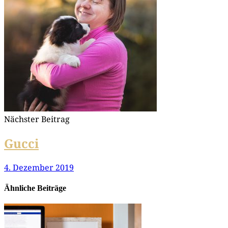
Alles neu: Geth­si,
Broad­me­a­dows
Gethsemane
Nächster Beitrag
Gucci
4. Dezember 2019
Ähnliche Beiträge