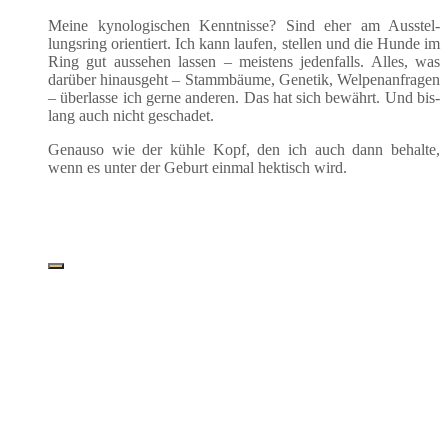
Mei­ne kyno­lo­gi­schen Kennt­nis­se? Sind eher am Aus­stel­
lungs­ring ori­en­tiert. Ich kann lau­fen, stel­len und die Hun­de im
Ring gut aus­se­hen las­sen – meis­tens jeden­falls. Alles, was
dar­über hin­aus­geht – Stamm­bäu­me, Gene­tik, Wel­pen­an­fra­gen
– über­las­se ich ger­ne ande­ren. Das hat sich bewährt. Und bis­
lang auch nicht geschadet.
Genau­so wie der küh­le Kopf, den ich auch dann behal­te,
wenn es unter der Geburt ein­mal hek­tisch wird.