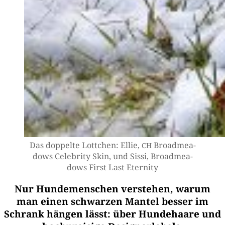
Das dop­pel­te Lott­chen: Ellie,
Broad­me­a­
CH
dows Cele­bri­ty Skin, und Sis­si, Broad­me­a­
dows First Last Eternity
Nur Hundemenschen verstehen, warum
man einen schwarzen Mantel besser im
Schrank hängen lässt: über Hundehaare und