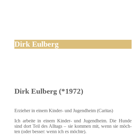
Dirk Eulberg
Dirk Eulberg (*1972)
Erzie­her in einem Kin­der- und Jugend­heim (Cari­tas)
Ich arbei­te in einem Kin­der- und Jugend­heim. Die Hun­de
sind dort Teil des All­tags – sie kom­men mit, wenn sie möch­
ten (oder bes­ser: wenn ich es möchte).