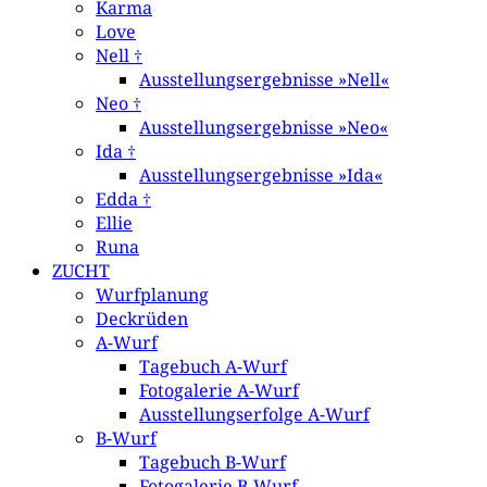
Karma
Love
Nell †
Ausstellungsergebnisse »Nell«
Neo †
Ausstellungsergebnisse »Neo«
Ida †
Ausstellungsergebnisse »Ida«
Edda †
Ellie
Runa
ZUCHT
Wurfplanung
Deckrüden
A-Wurf
Tagebuch A-Wurf
Fotogalerie A-Wurf
Ausstellungserfolge A-Wurf
B-Wurf
Tagebuch B-Wurf
Fotogalerie B-Wurf