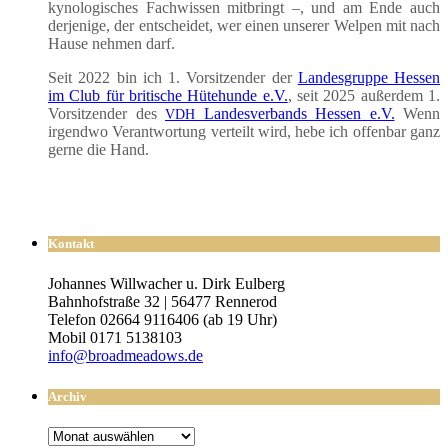
kyno­lo­gi­sches Fach­wis­sen mit­bringt –, und am Ende auch
der­je­ni­ge, der ent­schei­det, wer einen unse­rer Wel­pen mit nach
Hau­se neh­men darf.
Seit 2022 bin ich 1. Vor­sit­zen­der der
Lan­des­grup­pe Hes­sen
im Club für bri­ti­sche Hüte­hun­de e.V.
, seit 2025 außer­dem 1.
Vor­sit­zen­der des
Lan­des­ver­bands Hes­sen e.V.
Wenn
VDH
irgend­wo Ver­ant­wor­tung ver­teilt wird, hebe ich offen­bar ganz
ger­ne die Hand.
Kontakt
Johannes Willwacher u. Dirk Eulberg
Bahnhofstraße 32 | 56477 Rennerod
Telefon 02664 9116406 (ab 19 Uhr)
Mobil 0171 5138103
info@broadmeadows.de
Archiv
Archiv