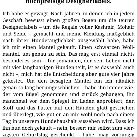
hochpreisige Designerlabels.
Ich habe es gewagt. Nach Jah­ren, in denen ich in jedem
Geschäft bewusst einen gro­ßen Bogen um die teu­ren
Desi­gner­la­bels – um die Rega­le vol­ler Kash­mir, Mohair
und Sei­de – gemacht und mei­ne Klei­dung maß­geb­lich
nach ihrer Hun­de­taug­lich­keit aus­ge­wählt habe, habe
ich mir einen Man­tel gekauft. Einen schwar­zen Woll­
man­tel, um genau zu sein. Das mag erst ein­mal nichts
beson­de­res sein – für jeman­den, der sein Leben nicht
mit vier lang­haa­ri­gen Hun­den teilt, ist es das wohl auch
nicht –, mich hat die Ent­schei­dung aber gute vier Jah­re
gekos­tet. Um den besag­ten Man­tel bin ich näm­lich
genau so lang her­um­ge­schli­chen – habe ihn immer wie­
der vom Bügel genom­men und zurück gehan­gen, ihn
manch­mal vor dem Spie­gel im Laden anpro­biert, den
Stoff und das Fut­ter mit den Hän­den glatt gestri­chen
und über­legt, wie gut er an mir wohl noch nach einem
Tag in unse­rem Hun­de­haus­halt aus­se­hen wird. Dass ich
ihn nun doch gekauft – nein, bes­ser: mir selbst zum vier­
zigs­ten Geburts­tag geschenkt – habe, mag vor­ran­gig