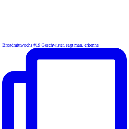
Broad­mitt­wochs #19 Geschwis­ter, sagt man, erkenne