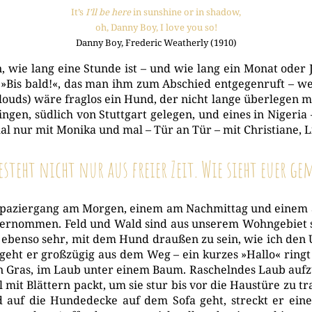
It’s
I’ll be here
in suns­hi­ne or in shadow,
oh, Dan­ny Boy, I love you so!
Dan­ny Boy, Fre­de­ric Wea­t­her­ly (1910)
, wie lang eine Stun­de ist – und wie lang ein Monat oder 
 dem »Bis bald!«, das man ihm zum Abschied ent­ge­gen­ruft 
ouds) wäre frag­los ein Hund, der nicht lan­ge über­le­gen mü
din­gen, süd­lich von Stutt­gart gele­gen, und eines in Nige­r
mal nur mit Moni­ka und mal – Tür an Tür – mit Chris­tia­ne, Li
steht nicht nur aus freier Zeit. Wie sieht euer g
Spa­zier­gang am Mor­gen, einem am Nach­mit­tag und einem
e über­nom­men. Feld und Wald sind aus unse­rem Wohn­ge­biet 
ich eben­so sehr, mit dem Hund drau­ßen zu sein, wie ich den 
ht er groß­zü­gig aus dem Weg – ein kur­zes »Hal­lo« ringt 
en Gras, im Laub unter einem Baum. Rascheln­des Laub auf­zu
it Blät­tern packt, um sie stur bis vor die Haus­tü­re zu tra­g
uf die Hun­de­de­cke auf dem Sofa geht, streckt er einem g