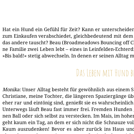
Hat ein Hund ein Gefühl für Zeit? Kann er unter­schei­den
zum Ein­kau­fen ver­ab­schie­det, gleich­be­deu­tend mit
das ande­re tauscht? Beau (Broad­me­a­dows Boun­cing off Cl
ne Fami­lie zwei Leben lebt – eines in Lein­fel­den-Ech­ter­
»Bis bald!« ste­tig abwech­seln. In denen er sei­nen All­tag 
Das Leben mit Hund be
Moni­ka:
Unser All­tag besteht für gewöhn­lich aus einem 
Chris­tia­ne, mei­ne Toch­ter, die län­ge­ren Spa­zier­gän­g
eher rar und ein­tö­nig sind, genießt sie es wahr­schein­l
Unter­wegs läuft Beau fast immer frei. Frem­den Hun­den ge
nen Ball oder sich selbst zu ver­ste­cken. Im Mais, im hoh
geht kaum ein Tag, an dem er sich nicht die Schnau­ze voll m
Kaum aus­zu­den­ken! Bevor es aber zurück ins Haus und a