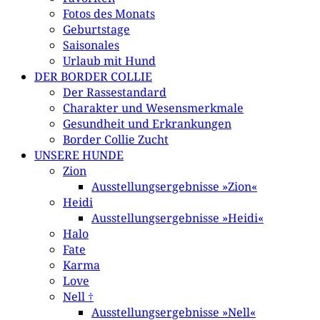
Fotos des Monats
Geburtstage
Saisonales
Urlaub mit Hund
DER BORDER COLLIE
Der Rassestandard
Charakter und Wesensmerkmale
Gesundheit und Erkrankungen
Border Collie Zucht
UNSERE HUNDE
Zion
Ausstellungsergebnisse »Zion«
Heidi
Ausstellungsergebnisse »Heidi«
Halo
Fate
Karma
Love
Nell †
Ausstellungsergebnisse »Nell«