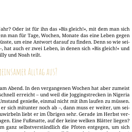
Jahr? Oder ist für ihn das »Bis gleich!«, mit dem man sich
– wenn man für Tage, Wochen, Mona­te das eine Leben gegen
ss­te, um eine Ant­wort dar­auf zu fin­den. Denn so wie sei­
ia –, hat auch er zwei Leben, in denen sich »Bis gleich!« und
l­ly und Noah teilt.
emeinsamer Alltag aus?
 am Abend. In den ver­gan­ge­nen Wochen hat aber zumeist
schnell erreicht – und weil die Jog­gingstre­cken in Nige­ria
Umstand genie­ße, ein­mal nicht mit ihm lau­fen zu müs­sen.
er sich mit­un­ter noch ab –, dann muss er wei­ter, um sei­
­wir­beln liebt er im Übri­gen sehr. Gera­de im Herbst ver­
en. Eine Fuß­mat­te, auf der kei­ne wel­ken Blät­ter lie­gen?
anz selbst­ver­ständ­lich die Pfo­ten ent­ge­gen, um sich