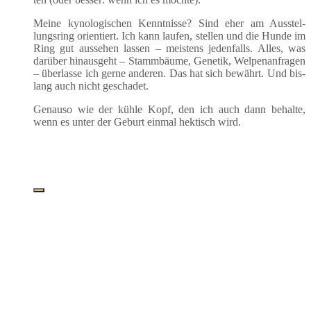
Mei­ne kyno­lo­gi­schen Kennt­nis­se? Sind eher am Aus­stel­
lungs­ring ori­en­tiert. Ich kann lau­fen, stel­len und die Hun­de im
Ring gut aus­se­hen las­sen – meis­tens jeden­falls. Alles, was
dar­über hin­aus­geht – Stamm­bäu­me, Gene­tik, Wel­pen­an­fra­gen
– über­las­se ich ger­ne ande­ren. Das hat sich bewährt. Und bis­
lang auch nicht geschadet.
Genau­so wie der küh­le Kopf, den ich auch dann behal­te,
wenn es unter der Geburt ein­mal hek­tisch wird.