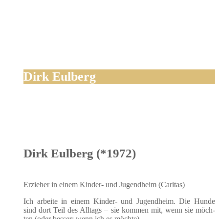
Dirk Eulberg
Dirk Eulberg (*1972)
Erzie­her in einem Kin­der- und Jugend­heim (Cari­tas)
Ich arbei­te in einem Kin­der- und Jugend­heim. Die Hun­de
sind dort Teil des All­tags – sie kom­men mit, wenn sie möch­
ten (oder bes­ser: wenn ich es möchte).