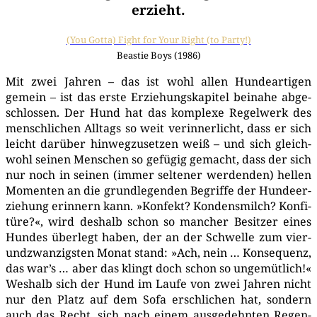
erzieht.
(You Got­ta) Fight for Your Right (to Party!)
Beas­tie Boys (1986)
Mit zwei Jah­ren – das ist wohl allen Hun­de­ar­ti­gen
gemein – ist das ers­te Erzie­hungs­ka­pi­tel bei­na­he abge­
schlos­sen. Der Hund hat das kom­ple­xe Regel­werk des
mensch­li­chen All­tags so weit ver­in­ner­licht, dass er sich
leicht dar­über hin­weg­zu­set­zen weiß – und sich gleich­
wohl sei­nen Men­schen so gefü­gig gemacht, dass der sich
nur noch in sei­nen (immer sel­te­ner wer­den­den) hel­len
Momen­ten an die grund­le­gen­den Begrif­fe der Hun­de­er­
zie­hung erin­nern kann. »Kon­fekt? Kon­dens­milch? Kon­fi­
tü­re?«, wird des­halb schon so man­cher Besit­zer eines
Hun­des über­legt haben, der an der Schwel­le zum vier­
und­zwan­zigs­ten Monat stand: »Ach, nein … Kon­se­quenz,
das war’s … aber das klingt doch schon so unge­müt­lich!«
Wes­halb sich der Hund im Lau­fe von zwei Jah­ren nicht
nur den Platz auf dem Sofa erschli­chen hat, son­dern
auch das Recht, sich nach einem aus­ge­dehn­ten Regen­