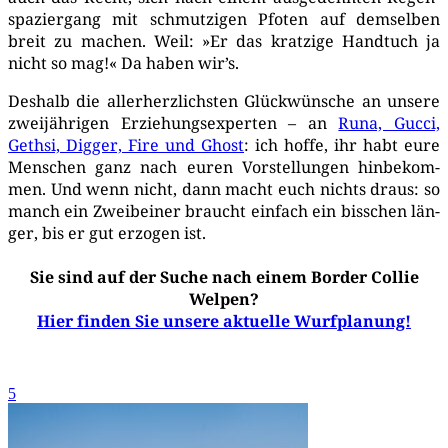
spa­zier­gang mit schmut­zi­gen Pfo­ten auf dem­sel­ben
breit zu machen. Weil: »Er das krat­zi­ge Hand­tuch ja
nicht so mag!« Da haben wir’s.
Des­halb die aller­herz­lichs­ten Glück­wün­sche an unse­re
zwei­jäh­ri­gen Erzie­hungs­exper­ten – an
Runa, Guc­ci,
Geth­si, Dig­ger, Fire und Ghost
: ich hof­fe, ihr habt eure
Men­schen ganz nach euren Vor­stel­lun­gen hin­be­kom­
men. Und wenn nicht, dann macht euch nichts draus: so
manch ein Zwei­bei­ner braucht ein­fach ein biss­chen län­
ger, bis er gut erzo­gen ist.
Sie sind auf der Suche nach einem Border Collie
Welpen?
Hier finden Sie unsere aktuelle Wurfplanung!
5