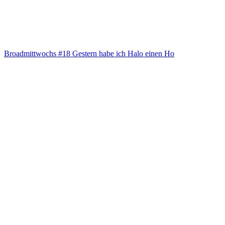
Broad­mitt­wochs #18 Ges­tern habe ich Halo einen Ho