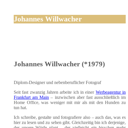
Johannes Willwacher
Johannes Willwacher (*1979)
Diplom-Desi­gner und neben­be­ruf­li­cher Fotograf
Seit fast zwan­zig Jah­ren arbei­te ich in einer
Wer­be­agen­tur in
Frank­furt am Main
– inzwi­schen aber fast aus­schließ­lich im
Home Office, was weni­ger mit mir als mit den Hun­den zu
tun hat.
Ich schrei­be, gestal­te und foto­gra­fie­re also – auch das, was es
hier zu lesen und zu sehen gibt. Gleich­zei­tig bin ich der­je­ni­ge,
der unse­re Wür­fe plant – der viel­leicht
ein biss­chen mehr