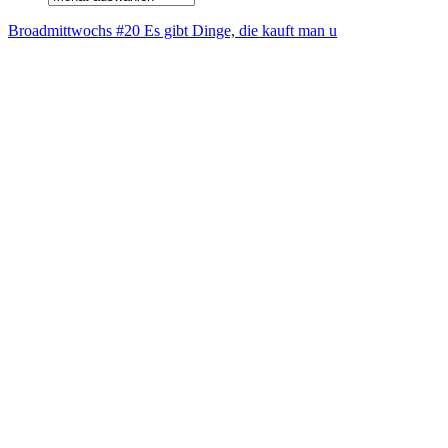
Broad­mitt­wochs #20 Es gibt Din­ge, die kauft man u