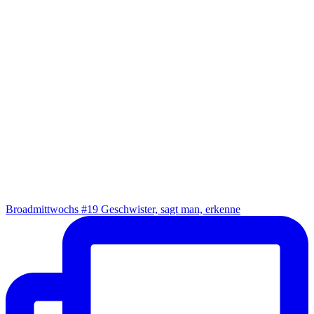
Broad­mitt­wochs #19 Geschwis­ter, sagt man, erkenne