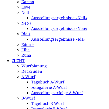
Karma
Love
Nell †
Ausstellungsergebnisse »Nell«
Neo †
Ausstellungsergebnisse »Neo«
Ida †
Ausstellungsergebnisse »Ida«
Edda †
Ellie
Runa
ZUCHT
Wurfplanung
Deckrüden
A-Wurf
Tagebuch A-Wurf
Fotogalerie A-Wurf
Ausstellungserfolge A-Wurf
B-Wurf
Tagebuch B-Wurf
Fotogalerie B-Wurf