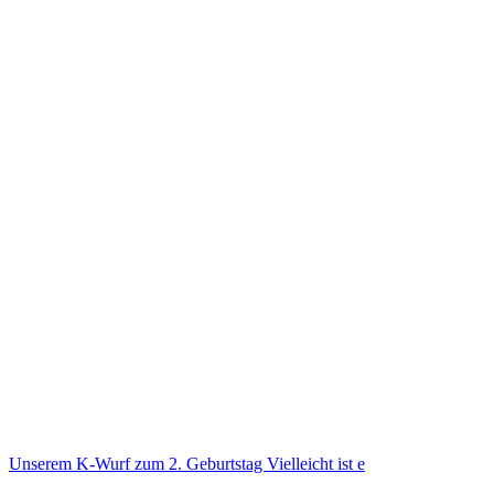
Unse­rem K-Wurf zum 2. Geburts­tag Viel­leicht ist e