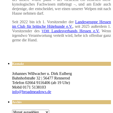
kyno­lo­gi­sches Fach­wis­sen mit­bringt –, und am Ende auch
der­je­ni­ge, der ent­schei­det, wer einen unse­rer Wel­pen mit nach
Hau­se neh­men darf.
Seit 2022 bin ich 1. Vor­sit­zen­der der
Lan­des­grup­pe Hes­sen
im Club für bri­ti­sche Hüte­hun­de e.V.
, seit 2025 außer­dem 1.
Vor­sit­zen­der des
Lan­des­ver­bands Hes­sen e.V.
Wenn
VDH
irgend­wo Ver­ant­wor­tung ver­teilt wird, hebe ich offen­bar ganz
ger­ne die Hand.
Kontakt
Johannes Willwacher u. Dirk Eulberg
Bahnhofstraße 32 | 56477 Rennerod
Telefon 02664 9116406 (ab 19 Uhr)
Mobil 0171 5138103
info@broadmeadows.de
Archiv
Archiv