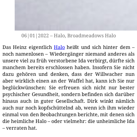
06|01|2022 – Halo, Broad­me­a­dows Halo
Das Heinz eigent­lich
Halo
heißt und sich hin­ter dem –
noch namen­lo­sen – Wie­der­gän­ger nie­mand ande­res als
unse­re viel zu früh ver­stor­be­ne Ida ver­birgt, dürf­te sich
man­chem bereits erschlos­sen haben. Inso­fern Sie nicht
dazu gehö­ren und den­ken, dass der Will­wa­cher nun
aber wirk­lich einen an der Waf­fel hat, kann ich Sie nur
beglück­wün­schen: Sie erfreu­en sich nicht nur bes­ter
psy­chi­scher Gesund­heit, son­dern befin­den sich dar­über
hin­aus auch in guter Gesell­schaft. Dirk winkt näm­lich
auch nur noch kopf­schüt­telnd ab, wenn ich ihm wie­der
ein­mal von den Beob­ach­tun­gen berich­te, mit denen sich
die heim­li­che Halo – oder viel­mehr: die unheim­li­che Ida
– ver­ra­ten hat.