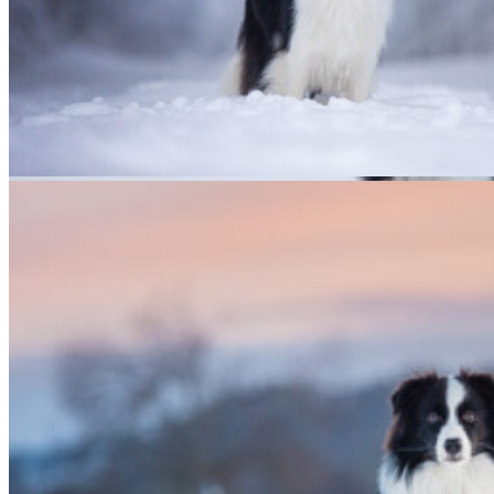
08|01|2022 – Fate, Broad­me­a­dows Hig­her Love