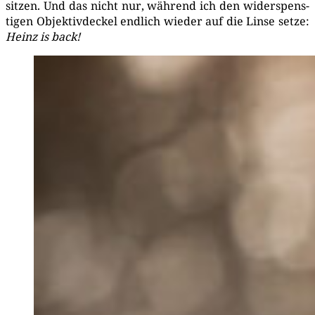
sit­zen. Und das nicht nur, wäh­rend ich den wider­spens­
ti­gen Objek­tiv­de­ckel end­lich wie­der auf die Lin­se set­ze:
Heinz is back!