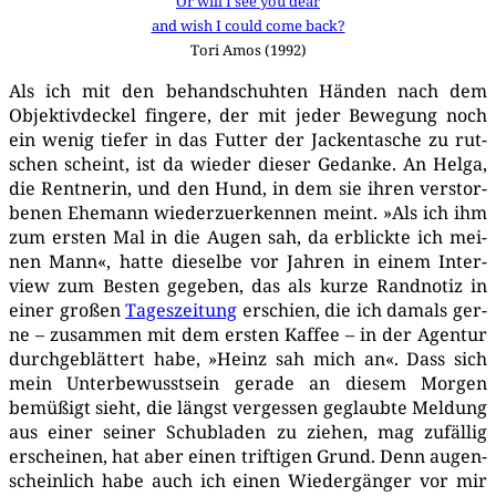
Or will I see you dear
and wish I could come back?
Tori Amos (1992)
Als ich mit den behand­schuh­ten Hän­den nach dem
Objek­tiv­de­ckel fin­ge­re, der mit jeder Bewe­gung noch
ein wenig tie­fer in das Fut­ter der Jacken­ta­sche zu rut­
schen scheint, ist da wie­der die­ser Gedan­ke. An Hel­ga,
die Rent­ne­rin, und den Hund, in dem sie ihren ver­stor­
be­nen Ehe­mann wie­der­zu­er­ken­nen meint. »Als ich ihm
zum ers­ten Mal in die Augen sah, da erblick­te ich mei­
nen Mann«, hat­te die­sel­be vor Jah­ren in einem Inter­
view zum Bes­ten gege­ben, das als kur­ze Rand­no­tiz in
einer gro­ßen
Tages­zei­tung
erschien, die ich damals ger­
ne – zusam­men mit dem ers­ten Kaf­fee – in der Agen­tur
durch­ge­blät­tert habe, »Heinz sah mich an«. Dass sich
mein Unter­be­wusst­sein gera­de an die­sem Mor­gen
bemü­ßigt sieht, die längst ver­ges­sen geglaub­te Mel­dung
aus einer sei­ner Schub­la­den zu zie­hen, mag zufäl­lig
erschei­nen, hat aber einen trif­ti­gen Grund. Denn augen­
schein­lich habe auch ich einen Wie­der­gän­ger vor mir