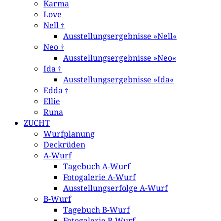
Karma
Love
Nell †
Ausstellungsergebnisse »Nell«
Neo †
Ausstellungsergebnisse »Neo«
Ida †
Ausstellungsergebnisse »Ida«
Edda †
Ellie
Runa
ZUCHT
Wurfplanung
Deckrüden
A-Wurf
Tagebuch A-Wurf
Fotogalerie A-Wurf
Ausstellungserfolge A-Wurf
B-Wurf
Tagebuch B-Wurf
Fotogalerie B-Wurf