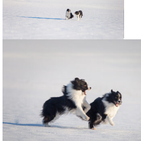
10|01|2022 – Fate, Broad­me­a­dows Hig­her Love
10|01|2022 – Fate und Halo