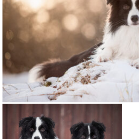
06|01|2022 – Fate, Broad­me­a­dows Hig­her Love
06|01|2022 – Halo, Broad­me­a­dows Halo