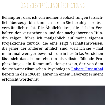
Eine selbsterfüllende Prophezeiung
Behaup­ten, dass ich von mei­nen Beob­ach­tun­gen tat­säch­
lich über­zeugt bin, kann ich – sei­en Sie beru­higt – selbst­
ver­ständ­lich nicht. Die Ähn­lich­kei­ten, die sich im Ver­
hal­ten der ver­stor­be­nen und der nach­ge­bo­re­nen Hün­
din zei­gen, füh­re ich maß­geb­lich auf mei­ne eige­nen
Pro­jek­tio­nen zurück: die eine zeigt Ver­hal­tens­wei­sen,
die jener der ande­ren ähn­lich sind, weil ich sie – mal
mehr, mal weni­ger bewusst – dar­in bestär­ke. Ver­ste­hen
lässt sich das also am ehes­ten als selbst­er­fül­len­de Pro­
phe­zei­ung – ein Kom­mu­ni­ka­ti­ons­pro­zess, der von dem
deutsch-ame­ri­ka­ni­schen Psy­cho­lo­gen
Robert Rosen­thal
bereits in den 1960er Jah­ren in einem Labor­ex­pe­ri­ment
erforscht wor­den ist.