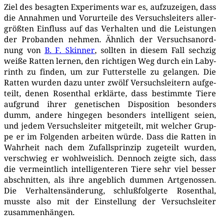
Ziel des besag­ten Expe­ri­ments war es, auf­zu­zei­gen, dass
die Annah­men und Vor­ur­tei­le des Ver­suchs­lei­ters aller­
größ­ten Ein­fluss auf das Ver­hal­ten und die Leis­tun­gen
der Pro­ban­den neh­men. Ähn­lich der Ver­suchs­an­ord­
nung von
B. F. Skin­ner
, soll­ten in die­sem Fall sech­zig
wei­ße Rat­ten ler­nen, den rich­ti­gen Weg durch ein Laby­
rinth zu fin­den, um zur Fut­ter­stel­le zu gelan­gen. Die
Rat­ten wur­den dazu unter zwölf Ver­suchs­lei­tern auf­ge­
teilt, denen Rosen­thal erklär­te, dass bestimm­te Tie­re
auf­grund ihrer gene­ti­schen Dis­po­si­ti­on beson­ders
dumm, ande­re hin­ge­gen beson­ders intel­li­gent sei­en,
und jedem Ver­suchs­lei­ter mit­ge­teilt, mit wel­cher Grup­
pe er im Fol­gen­den arbei­ten wür­de. Dass die Rat­ten in
Wahr­heit nach dem Zufalls­prin­zip zuge­teilt wur­den,
ver­schwieg er wohl­weis­lich. Den­noch zeig­te sich, dass
die ver­meint­lich intel­li­gen­te­ren Tie­re sehr viel bes­ser
abschnit­ten, als ihre angeb­lich dum­men Art­ge­nos­sen.
Die Ver­hal­tens­än­de­rung, schluß­fol­ger­te Rosen­thal,
muss­te also mit der Ein­stel­lung der Ver­suchs­lei­ter
zusammenhängen.