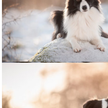
06|01|2022 – Halo, Broad­me­a­dows Halo
06|01|2022 – Fate, Broad­me­a­dows Hig­her Love