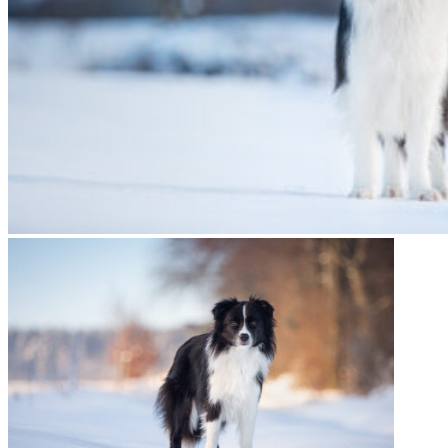
08|01|2022 – Fate, Broad­me­a­dows Hig­her Love
10|01|2022 – Halo, Broad­me­a­dows Halo