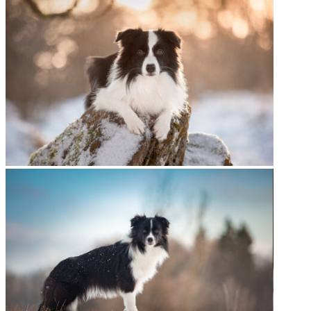
05|01|2022 – Fate, Broad­me­a­dows Hig­her Love