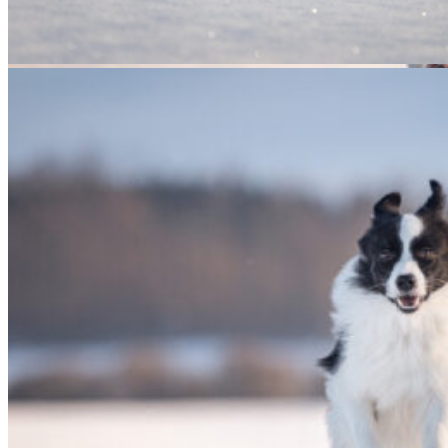
10|01|2022 – Fate und Halo
10|01|2022 – Halo, Broad­me­a­dows Halo