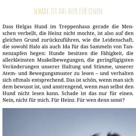
Schade ist das nur für einen
Dass Hel­gas Hund im Trep­pen­haus gera­de die Men­
schen ver­bellt, die Heinz nicht moch­te, ist also auf den
glei­chen Grund zurück­zu­füh­ren, wie die Lei­den­schaft,
die sowohl Halo als auch Ida für das Sam­meln von Tan­
nen­zap­fen hegen: Hun­de besit­zen die Fähig­keit, die
aller­kleins­ten Mus­kel­be­we­gun­gen, die gering­fü­gigs­ten
Ver­än­de­run­gen unse­rer Hal­tung und Stim­me, unse­rer
Atem- und Bewe­gungs­mus­ter zu lesen – und ver­hal­ten
sich oft­mals ent­spre­chend. Das ist schön, wenn man sich
dem bewusst ist, und anstren­gend, wenn man selbst den
Hund nicht lesen kann. Scha­de ist das nur für einen.
Nein, nicht für mich. Für Heinz. Für wen denn sonst?