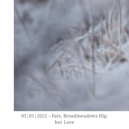
05|01|2022 – Fate, Broad­me­a­dows Hig­
her Love