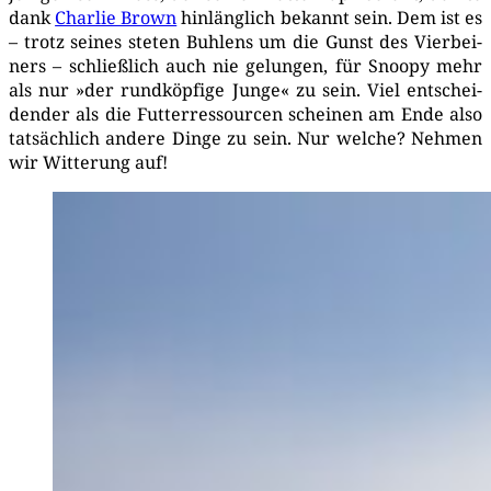
dank
Char­lie Brown
hin­läng­lich bekannt sein. Dem ist es
– trotz sei­nes ste­ten Buh­lens um die Gunst des Vier­bei­
ners – schließ­lich auch nie gelun­gen, für Snoo­py mehr
als nur »der rund­köp­fi­ge Jun­ge« zu sein. Viel ent­schei­
den­der als die Fut­ter­res­sour­cen schei­nen am Ende also
tat­säch­lich ande­re Din­ge zu sein. Nur wel­che? Neh­men
wir Wit­te­rung auf!