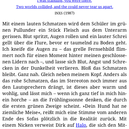
I was stan­ding, you were there.
Two worlds col­l­i­ded, and the could never tear us apart.
(1987)
INXS
Mit einem lau­ten Schmat­zen wird dem Schü­ler im grü­
nen Pul­lun­der ein Stück Fleisch aus dem Unter­arm
geris­sen. Blut spritzt, Augen rol­len und ein lau­ter Schrei
gellt über die Flu­re, bevor er tau­melnd zu Boden geht.
Ich knei­fe die Augen zu – das grel­le Fern­seh­bild flim­
mert noch für einen Moment hin­ter mei­nen geschlos­se­
nen Lidern nach –, und las­se sich Blut, Angst und Schre­
cken in der Dun­kel­heit ver­lie­ren. Bloß das Schmat­zen
bleibt. Ganz nah. Gleich neben mei­nem Kopf. Anders als
das rohe Schmat­zen, das im Ste­reo­ton noch immer aus
den Laut­spre­chern drängt, ist die­ses aber warm und
woh­lig, und lässt mich – wenn ich ganz tief in mich hin­
ein hor­che – an die Früh­lings­son­ne den­ken, die durch
die ers­ten grü­nen Zwei­ge scheint. »Dein Hund hat ne
ziem­li­che Mei­se«, reißt mich eine Stim­me vom ande­ren
Ende des Sofas plötz­lich in die Rea­li­tät zurück. Mit
einem Nicken ver­weist Dirk auf
Halo
, die sich den Mit­