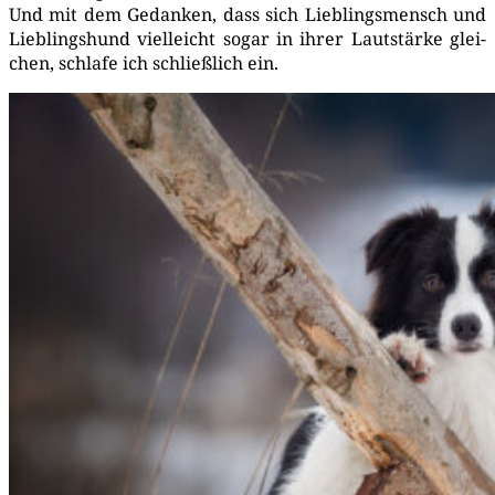
Und mit dem Gedan­ken, dass sich Lieb­lings­mensch und
Lieb­lings­hund viel­leicht sogar in ihrer Laut­stär­ke glei­
chen, schla­fe ich schließ­lich ein.