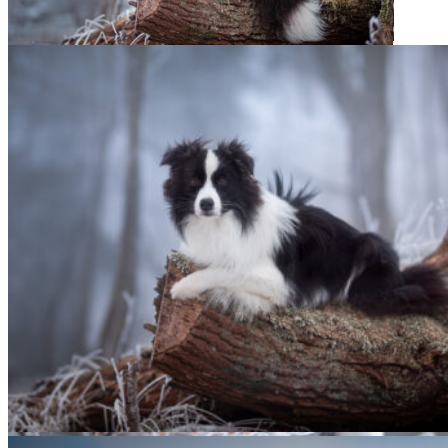
21|01|2022 – Halo, Broad­me­a­dows Halo
26|01|2022 – Fate, Broad­me­a­dows Hig­her Love
26|01|2022 – Halo, Broad­me­a­dows Halo