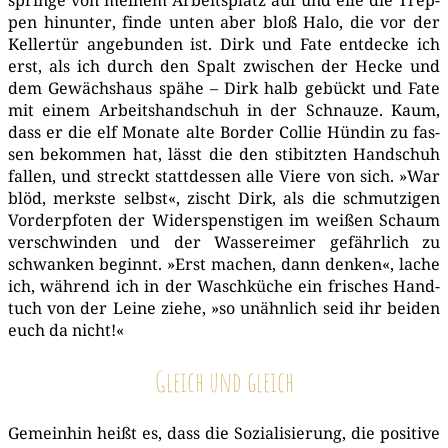
pen hin­un­ter, fin­de unten aber bloß Halo, die vor der
Kel­ler­tür ange­bun­den ist. Dirk und Fate ent­de­cke ich
erst, als ich durch den Spalt zwi­schen der Hecke und
dem Gewächs­haus spä­he – Dirk halb gebückt und Fate
mit einem Arbeits­hand­schuh in der Schnau­ze. Kaum,
dass er die elf Mona­te alte Bor­der Col­lie Hün­din zu fas­
sen bekom­men hat, lässt die den sti­bitz­ten Hand­schuh
fal­len, und streckt statt­des­sen alle Vie­re von sich. »War
blöd, merks­te selbst«, zischt Dirk, als die schmut­zi­gen
Vor­der­pfo­ten der Wider­spens­ti­gen im wei­ßen Schaum
ver­schwin­den und der Was­ser­ei­mer gefähr­lich zu
schwan­ken beginnt. »Erst machen, dann den­ken«, lache
ich, wäh­rend ich in der Wasch­kü­che ein fri­sches Hand­
tuch von der Lei­ne zie­he, »so unähn­lich seid ihr bei­den
euch da nicht!«
Gleich und gleich
Gemein­hin heißt es, dass die Sozia­li­sie­rung, die posi­ti­ve