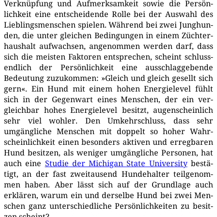
Ver­knüp­fung und Auf­merk­sam­keit sowie die Per­sön­
lich­keit eine ent­schei­den­de Rol­le bei der Aus­wahl des
Lieb­lings­men­schen spie­len. Wäh­rend bei zwei Jung­hun­
den, die unter glei­chen Bedin­gun­gen in einem Züch­ter­
haus­halt auf­wach­sen, ange­nom­men wer­den darf, dass
sich die meis­ten Fak­to­ren ent­spre­chen, scheint schluss­
end­lich der Per­sön­lich­keit eine aus­schlag­ge­ben­de
Bedeu­tung zuzu­kom­men: »Gleich und gleich gesellt sich
gern«. Ein Hund mit einem hohen Ener­gie­le­vel fühlt
sich in der Gegen­wart eines Men­schen, der ein ver­
gleich­bar hohes Ener­gie­le­vel besitzt, augen­schein­lich
sehr viel woh­ler. Den Umkehr­schluss, dass sehr
umgäng­li­che Men­schen mit dop­pelt so hoher Wahr­
schein­lich­keit einen beson­ders akti­ven und erreg­ba­ren
Hund besit­zen, als weni­ger umgäng­li­che Per­so­nen, hat
auch eine
Stu­die der Michi­gan Sta­te Uni­ver­si­ty
bestä­
tigt, an der fast zwei­tau­send Hun­de­hal­ter teil­ge­nom­
men haben. Aber lässt sich auf der Grund­la­ge auch
erklä­ren, war­um ein und der­sel­be Hund bei zwei Men­
schen ganz unter­schied­li­che Per­sön­lich­kei­ten zu besit­
zen scheint?