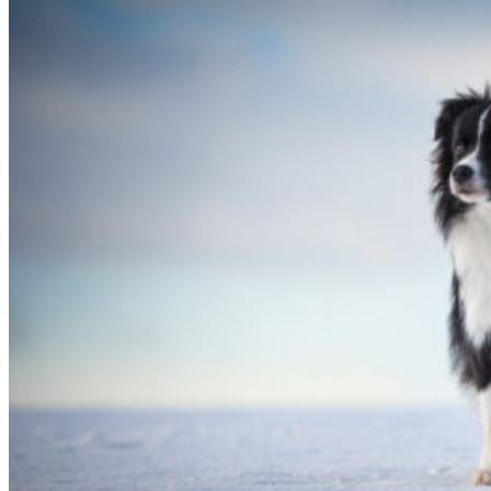
26|01|2022 – Fate, Broad­me­a­dows Hig­her Love
28|01|2022 – Halo, Broad­me­a­dows Halo