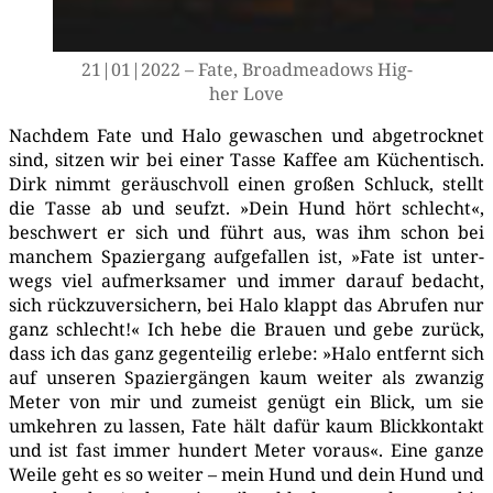
21|01|2022 – Fate, Broad­me­a­dows Hig­
her Love
Nach­dem Fate und Halo gewa­schen und abge­trock­net
sind, sit­zen wir bei einer Tas­se Kaf­fee am Küchen­tisch.
Dirk nimmt geräusch­voll einen gro­ßen Schluck, stellt
die Tas­se ab und seufzt. »Dein Hund hört schlecht«,
beschwert er sich und führt aus, was ihm schon bei
man­chem Spa­zier­gang auf­ge­fal­len ist, »Fate ist unter­
wegs viel auf­merk­sa­mer und immer dar­auf bedacht,
sich rück­zu­ver­si­chern, bei Halo klappt das Abru­fen nur
ganz schlecht!« Ich hebe die Brau­en und gebe zurück,
dass ich das ganz gegen­tei­lig erle­be: »Halo ent­fernt sich
auf unse­ren Spa­zier­gän­gen kaum wei­ter als zwan­zig
Meter von mir und zumeist genügt ein Blick, um sie
umkeh­ren zu las­sen, Fate hält dafür kaum Blick­kon­takt
und ist fast immer hun­dert Meter vor­aus«. Eine gan­ze
Wei­le geht es so wei­ter – mein Hund und dein Hund und