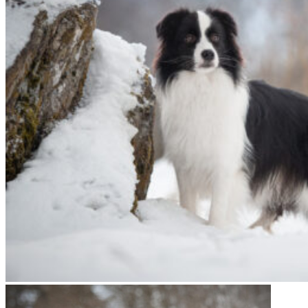
01|02|2022 – Fate, Broad­me­a­dows Hig­her Love
01|02|2022 – Fate, Broad­me­a­dows Hig­her Love
01|02|2022 – Halo, Broad­me­a­dows Halo