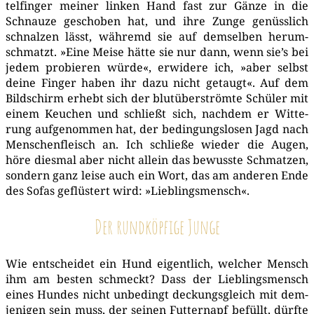
tel­fin­ger mei­ner lin­ken Hand fast zur Gän­ze in die
Schnau­ze gescho­ben hat, und ihre Zun­ge genüss­lich
schnal­zen lässt, wäh­remd sie auf dem­sel­ben her­um­
schmatzt. »Eine Mei­se hät­te sie nur dann, wenn sie’s bei
jedem pro­bie­ren wür­de«, erwi­de­re ich, »aber selbst
dei­ne Fin­ger haben ihr dazu nicht getaugt«. Auf dem
Bild­schirm erhebt sich der blut­über­ström­te Schü­ler mit
einem Keu­chen und schließt sich, nach­dem er Wit­te­
rung auf­ge­nom­men hat, der bedin­gungs­lo­sen Jagd nach
Men­schen­fleisch an. Ich schlie­ße wie­der die Augen,
höre dies­mal aber nicht allein das bewuss­te Schmat­zen,
son­dern ganz lei­se auch ein Wort, das am ande­ren Ende
des Sofas geflüs­tert wird: »Lieb­lings­mensch«.
Der rundköpfige Junge
Wie ent­schei­det ein Hund eigent­lich, wel­cher Mensch
ihm am bes­ten schmeckt? Dass der Lieb­lings­mensch
eines Hun­des nicht unbe­dingt deckungs­gleich mit dem­
je­ni­gen sein muss, der sei­nen Fut­ter­napf befüllt, dürf­te