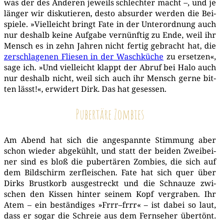
was der des Ande­ren jeweils schlech­ter macht –, und je
län­ger wir dis­ku­tie­ren, des­to absur­der wer­den die Bei­
spie­le. »Viel­leicht bringt Fate in der Unter­ord­nung auch
nur des­halb kei­ne Auf­ga­be ver­nünf­tig zu Ende, weil ihr
Mensch es in zehn Jah­ren nicht fer­tig gebracht hat, die
zer­schla­ge­nen Flie­sen in der Wasch­kü­che
zu erset­zen«,
sage ich. »Und viel­leicht klappt der Abruf bei Halo auch
nur des­halb nicht, weil sich auch ihr Mensch ger­ne bit­
ten lässt!«, erwi­dert Dirk. Das hat gesessen.
Pubertäre Zombies
Am Abend hat sich die ange­spann­te Stim­mung aber
schon wie­der abge­kühlt, und statt der bei­den Zwei­bei­
ner sind es bloß die puber­tä­ren Zom­bies, die sich auf
dem Bild­schirm zer­flei­schen. Fate hat sich quer über
Dirks Brust­korb aus­ge­streckt und die Schnau­ze zwi­
schen den Kis­sen hin­ter sei­nem Kopf ver­gra­ben. Ihr
Atem – ein bestän­di­ges »Frrr–frrr« – ist dabei so laut,
dass er sogar die Schreie aus dem Fern­se­her über­tönt.