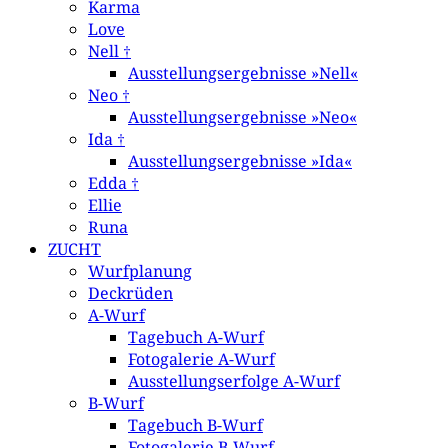
Karma
Love
Nell †
Ausstellungsergebnisse »Nell«
Neo †
Ausstellungsergebnisse »Neo«
Ida †
Ausstellungsergebnisse »Ida«
Edda †
Ellie
Runa
ZUCHT
Wurfplanung
Deckrüden
A-Wurf
Tagebuch A-Wurf
Fotogalerie A-Wurf
Ausstellungserfolge A-Wurf
B-Wurf
Tagebuch B-Wurf
Fotogalerie B-Wurf