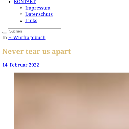
KONTAKT
Impressum
Datenschutz
Links
In
H-Wurftagebuch
Never tear us apart
14. Februar 2022