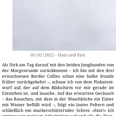
05|02|2022 – Halo und Fate
Als Dirk am Tag dar­auf mit den bei­den Jung­hun­den von
der Mor­gen­run­de zurück­kommt – ich bin mit den drei
erwach­se­nen Bor­der Col­lies schon eine hal­be Stun­de
frü­her zurück­ge­kehrt –, schaue ich von dem Pla­ka­t­ent­
wurf auf, der auf dem Bild­schirm vor mir gera­de im
Ent­ste­hen ist, und lau­sche. Auf das erwar­te­te Geräusch
– das Rau­schen, mit dem in der Wasch­kü­che ein Eimer
mit Was­ser befüllt wird –, folgt ein lau­tes Pol­tern und
schließ­lich ein mark­erschüt­tern­der Schrei: »Fate!« Ich
sprin­ge von mei­nem Arbeits­platz auf und eile die Trep­