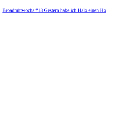
Broad­mitt­wochs #18 Ges­tern habe ich Halo einen Ho