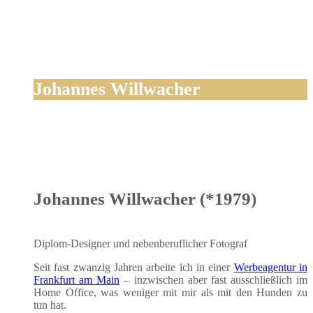
Johannes Willwacher
Johannes Willwacher (*1979)
Diplom-Desi­gner und neben­be­ruf­li­cher Fotograf
Seit fast zwan­zig Jah­ren arbei­te ich in einer
Wer­be­agen­tur in
Frank­furt am Main
– inzwi­schen aber fast aus­schließ­lich im
Home Office, was weni­ger mit mir als mit den Hun­den zu
tun hat.