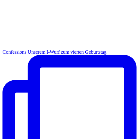
Con­fes­si­ons Unse­rem I-Wurf zum vier­ten Geburtstag