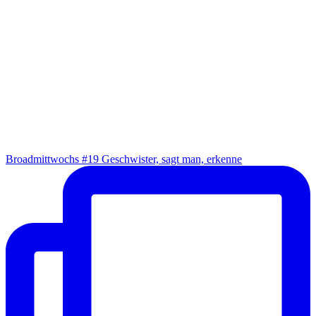
Broad­mitt­wochs #19 Geschwis­ter, sagt man, erkenne