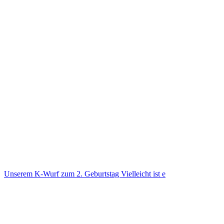
Unse­rem K-Wurf zum 2. Geburts­tag Viel­leicht ist e