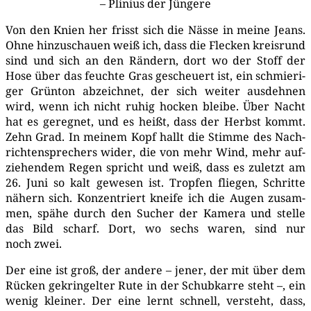
– Pli­ni­us der Jüngere
Von den Knien her frisst sich die Näs­se in mei­ne Jeans.
Ohne hin­zu­schau­en weiß ich, dass die Fle­cken kreis­rund
sind und sich an den Rän­dern, dort wo der Stoff der
Hose über das feuch­te Gras gescheu­ert ist, ein schmie­ri­
ger Grün­ton abzeich­net, der sich wei­ter aus­deh­nen
wird, wenn ich nicht ruhig hocken blei­be. Über Nacht
hat es gereg­net, und es heißt, dass der Herbst kommt.
Zehn Grad. In mei­nem Kopf hallt die Stim­me des Nach­
rich­ten­spre­chers wider, die von mehr Wind, mehr auf­
zie­hen­dem Regen spricht und weiß, dass es zuletzt am
26. Juni so kalt gewe­sen ist. Trop­fen flie­gen, Schrit­te
nähern sich. Kon­zen­triert knei­fe ich die Augen zusam­
men, spä­he durch den Sucher der Kame­ra und stel­le
das Bild scharf. Dort, wo sechs waren, sind nur
noch zwei.
Der eine ist groß, der ande­re – jener, der mit über dem
Rücken gekrin­gel­ter Rute in der Schub­kar­re steht –, ein
wenig klei­ner. Der eine lernt schnell, ver­steht, dass,