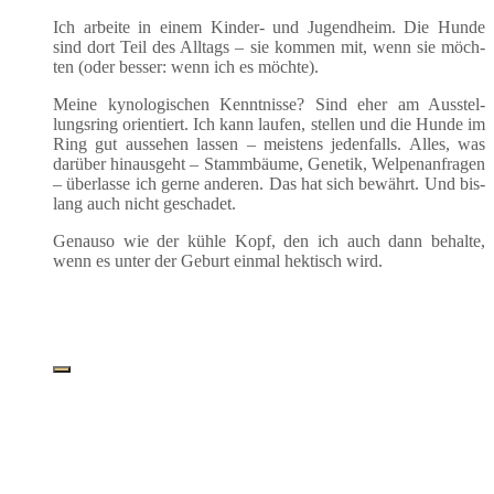
Ich arbei­te in einem Kin­der- und Jugend­heim. Die Hun­de
sind dort Teil des All­tags – sie kom­men mit, wenn sie möch­
ten (oder bes­ser: wenn ich es möchte).
Mei­ne kyno­lo­gi­schen Kennt­nis­se? Sind eher am Aus­stel­
lungs­ring ori­en­tiert. Ich kann lau­fen, stel­len und die Hun­de im
Ring gut aus­se­hen las­sen – meis­tens jeden­falls. Alles, was
dar­über hin­aus­geht – Stamm­bäu­me, Gene­tik, Wel­pen­an­fra­gen
– über­las­se ich ger­ne ande­ren. Das hat sich bewährt. Und bis­
lang auch nicht geschadet.
Genau­so wie der küh­le Kopf, den ich auch dann behal­te,
wenn es unter der Geburt ein­mal hek­tisch wird.