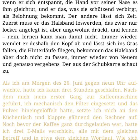
wenn er sich ent­spannt, die Hand vor sei­ner Nase es
ihm gleich­tut, und er das, was sie schüt­zend ver­birgt,
als Beloh­nung bekommt. Der ande­re lässt sich Zeit.
Zuerst muss er das Hals­band los­wer­den, das zwar nur
locker ange­legt ist, aber unge­wohnt drückt, und ler­nen
– nein, ler­nen kann man damit nicht. Immer wie­der
wen­det er des­halb den Kopf ab und lässt sich ins Gras
fal­len, die Hin­ter­läu­fe flie­gen, bekom­men das Hals­band
aber doch nicht zu fas­sen, immer wie­der von Neu­em
und genau­so ver­ge­bens. Der aus der Schub­kar­re schaut
zu.
Als ich am Mor­gen des 26. Juni gegen neun Uhr auf­
wach­te, hat­te ich kaum drei Stun­den geschla­fen. Nach­
dem mich mein ers­ter Gang zur Kaf­fee­ma­schi­ne
geführt, ich mecha­nisch den Fil­ter ein­ge­setzt und das
Pul­ver hin­ein­ge­löf­felt hat­te, setz­te ich mich an den
Küchen­tisch und klapp­te gäh­nend den Rech­ner auf.
Noch bevor der Kaf­fee ganz durch­ge­lau­fen war, hat­te
ich drei E-Mails ver­schickt, alle mit dem glei­chen
Betreff und in etwa dem glei­chen Wort­laut. Wie sich