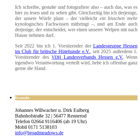
Ich schrei­be, gestal­te und foto­gra­fie­re also – auch das, was es
hier zu lesen und zu sehen gibt. Gleich­zei­tig bin ich der­je­ni­ge,
der unse­re Wür­fe plant – der viel­leicht
ein biss­chen mehr
kyno­lo­gi­sches Fach­wis­sen mit­bringt –, und am Ende auch
der­je­ni­ge, der ent­schei­det, wer einen unse­rer Wel­pen mit nach
Hau­se neh­men darf.
Seit 2022 bin ich 1. Vor­sit­zen­der der
Lan­des­grup­pe Hes­sen
im Club für bri­ti­sche Hüte­hun­de e.V.
, seit 2025 außer­dem 1.
Vor­sit­zen­der des
Lan­des­ver­bands Hes­sen e.V.
Wenn
VDH
irgend­wo Ver­ant­wor­tung ver­teilt wird, hebe ich offen­bar ganz
ger­ne die Hand.
Kontakt
Johannes Willwacher u. Dirk Eulberg
Bahnhofstraße 32 | 56477 Rennerod
Telefon 02664 9116406 (ab 19 Uhr)
Mobil 0171 5138103
info@broadmeadows.de