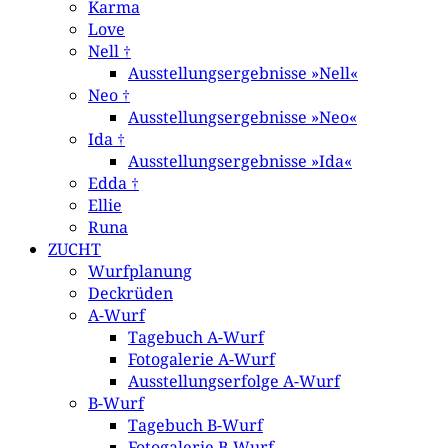
Karma
Love
Nell †
Ausstellungsergebnisse »Nell«
Neo †
Ausstellungsergebnisse »Neo«
Ida †
Ausstellungsergebnisse »Ida«
Edda †
Ellie
Runa
ZUCHT
Wurfplanung
Deckrüden
A-Wurf
Tagebuch A-Wurf
Fotogalerie A-Wurf
Ausstellungserfolge A-Wurf
B-Wurf
Tagebuch B-Wurf
Fotogalerie B-Wurf