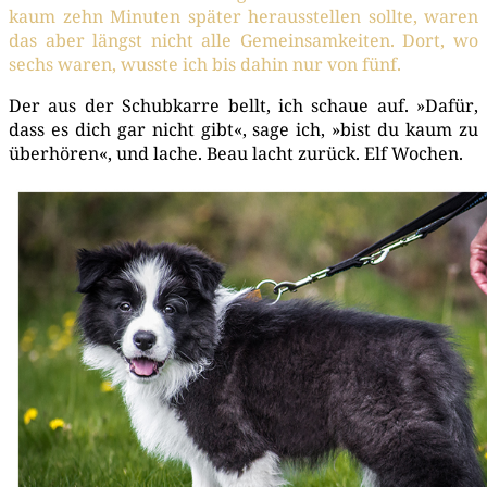
kaum zehn Minu­ten spä­ter her­aus­stel­len soll­te, waren
das aber längst nicht alle Gemein­sam­kei­ten. Dort, wo
sechs waren, wuss­te ich bis dahin nur von fünf.
Der aus der Schub­kar­re bellt, ich schaue auf. »Dafür,
dass es dich gar nicht gibt«, sage ich, »bist du kaum zu
über­hö­ren«, und lache. Beau lacht zurück. Elf Wochen.