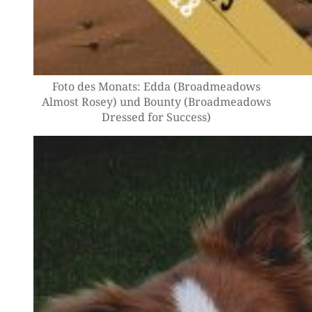
Foto des Monats: Edda (Broad­me­a­dows
Almost Rosey) und Boun­ty (Broad­me­a­dows
Dres­sed for Success)