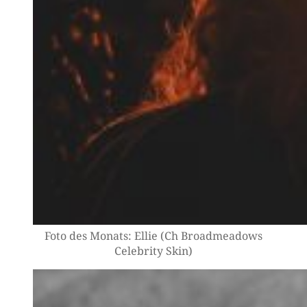
Foto des Monats: Ellie (Ch Broad­me­a­dows
Cele­bri­ty Skin)