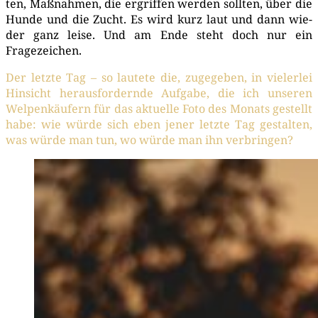
ten, Maß­nah­men, die ergrif­fen wer­den soll­ten, über die
Hun­de und die Zucht. Es wird kurz laut und dann wie­
der ganz lei­se. Und am Ende steht doch nur ein
Fragezeichen.
Der letz­te Tag – so lau­te­te die, zuge­ge­ben, in vie­ler­lei
Hin­sicht her­aus­for­dern­de Auf­ga­be, die ich unse­ren
Wel­pen­käu­fern für das aktu­el­le Foto des Monats gestellt
habe: wie wür­de sich eben jener letz­te Tag gestal­ten,
was wür­de man tun, wo wür­de man ihn verbringen?