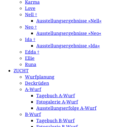
Karma
Love
Nell †
Ausstellungsergebnisse »Nell«
Neo †
Ausstellungsergebnisse »Neo«
Ida †
Ausstellungsergebnisse »Ida«
Edda †
Ellie
Runa
ZUCHT
Wurfplanung
Deckrüden
A-Wurf
Tagebuch A-Wurf
Fotogalerie A-Wurf
Ausstellungserfolge A-Wurf
B-Wurf
Tagebuch B-Wurf
Fotogalerie B-Wurf