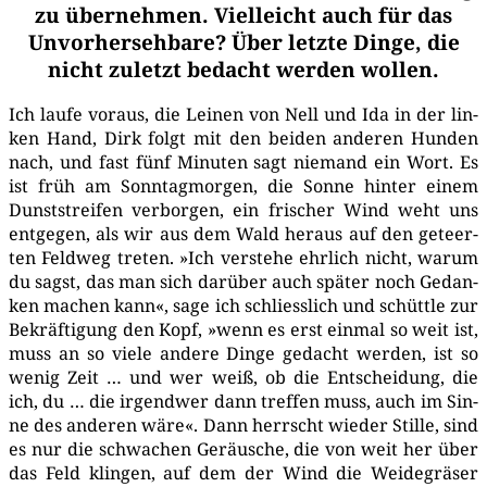
zu übernehmen. Vielleicht auch für das
Unvorhersehbare? Über letzte Dinge, die
nicht zuletzt bedacht werden wollen.
Ich lau­fe vor­aus, die Lei­nen von Nell und Ida in der lin­
ken Hand, Dirk folgt mit den bei­den ande­ren Hun­den
nach, und fast fünf Minu­ten sagt nie­mand ein Wort. Es
ist früh am Sonn­tag­mor­gen, die Son­ne hin­ter einem
Dunst­strei­fen ver­bor­gen, ein fri­scher Wind weht uns
ent­ge­gen, als wir aus dem Wald her­aus auf den geteer­
ten Feld­weg tre­ten. »Ich ver­ste­he ehr­lich nicht, war­um
du sagst, das man sich dar­über auch spä­ter noch Gedan­
ken machen kann«, sage ich schliess­lich und schütt­le zur
Bekräf­ti­gung den Kopf, »wenn es erst ein­mal so weit ist,
muss an so vie­le ande­re Din­ge gedacht wer­den, ist so
wenig Zeit … und wer weiß, ob die Ent­schei­dung, die
ich, du … die irgend­wer dann tref­fen muss, auch im Sin­
ne des ande­ren wäre«. Dann herrscht wie­der Stil­le, sind
es nur die schwa­chen Geräu­sche, die von weit her über
das Feld klin­gen, auf dem der Wind die Wei­de­grä­ser