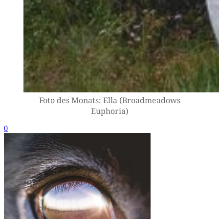
Foto des Monats: Ella (Broad­me­a­dows
Euphoria)
0