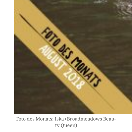
Foto des Monats: Iska (Broad­me­a­dows Beau­
ty Queen)