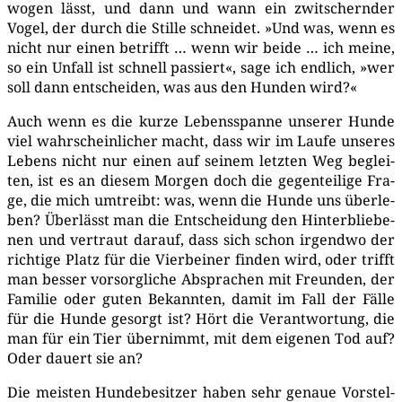
wogen lässt, und dann und wann ein zwit­schern­der
Vogel, der durch die Stil­le schnei­det. »Und was, wenn es
nicht nur einen betrifft … wenn wir bei­de … ich mei­ne,
so ein Unfall ist schnell pas­siert«, sage ich end­lich, »wer
soll dann ent­schei­den, was aus den Hun­den wird?«
Auch wenn es die kur­ze Lebens­span­ne unse­rer Hun­de
viel wahr­schein­li­cher macht, dass wir im Lau­fe unse­res
Lebens nicht nur einen auf sei­nem letz­ten Weg beglei­
ten, ist es an die­sem Mor­gen doch die gegen­tei­li­ge Fra­
ge, die mich umtreibt: was, wenn die Hun­de uns über­le­
ben? Über­lässt man die Ent­schei­dung den Hin­ter­blie­be­
nen und ver­traut dar­auf, dass sich schon irgend­wo der
rich­ti­ge Platz für die Vier­bei­ner fin­den wird, oder trifft
man bes­ser vor­sorg­li­che Abspra­chen mit Freun­den, der
Fami­lie oder guten Bekann­ten, damit im Fall der Fäl­le
für die Hun­de gesorgt ist? Hört die Ver­ant­wor­tung, die
man für ein Tier über­nimmt, mit dem eige­nen Tod auf?
Oder dau­ert sie an?
Die meis­ten Hun­de­be­sit­zer haben sehr genaue Vor­stel­