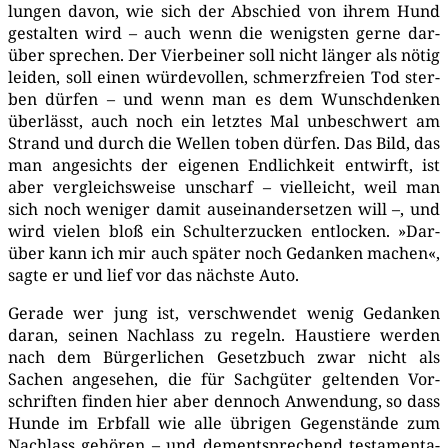
lun­gen davon, wie sich der Abschied von ihrem Hund
gestal­ten wird – auch wenn die wenigs­ten ger­ne dar­
über spre­chen. Der Vier­bei­ner soll nicht län­ger als nötig
lei­den, soll einen wür­de­vol­len, schmerz­frei­en Tod ster­
ben dür­fen – und wenn man es dem Wunsch­den­ken
über­lässt, auch noch ein letz­tes Mal unbe­schwert am
Strand und durch die Wel­len toben dür­fen. Das Bild, das
man ange­sichts der eige­nen End­lich­keit ent­wirft, ist
aber ver­gleichs­wei­se unscharf – viel­leicht, weil man
sich noch weni­ger damit aus­ein­an­der­set­zen will –, und
wird vie­len bloß ein Schul­ter­zu­cken ent­lo­cken. »Dar­
über kann ich mir auch spä­ter noch Gedan­ken machen«,
sag­te er und lief vor das nächs­te Auto.
Gera­de wer jung ist, ver­schwen­det wenig Gedan­ken
dar­an, sei­nen Nach­lass zu regeln. Haus­tie­re wer­den
nach dem Bür­ger­li­chen Gesetz­buch zwar nicht als
Sachen ange­se­hen, die für Sach­gü­ter gel­ten­den Vor­
schrif­ten fin­den hier aber den­noch Anwen­dung, so dass
Hun­de im Erb­fall wie alle übri­gen Gegen­stän­de zum
Nach­lass gehö­ren – und dem­entspre­chend tes­ta­men­ta­