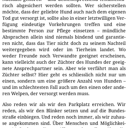
risch abge­si­chert wer­den soll­ten. Wer sicher­stel­len
möch­te, dass der gelieb­te Hund auch nach dem eige­nen
Tod gut ver­sorgt ist, soll­te also in einer letzt­wil­li­gen Ver­
fü­gung ein­deu­ti­ge Vor­keh­run­gen tref­fen und eine
bestimm­te Per­son zur Pfle­ge ein­set­zen – münd­li­che
Abspra­chen allein sind nie­mals bin­dend und garan­tie­
ren nicht, dass das Tier nicht doch zu sei­nem Nach­teil
wei­ter­ge­ge­ben wird oder im Tier­heim lan­det. Wo
weder Freun­de noch Ver­wand­te geeig­net erschei­nen,
kann viel­leicht auch der Züch­ter des Hun­des der geeig­
ne­te Ansprech­part­ner sein. Aber wie ver­fährt man als
Züch­ter selbst? Hier geht es schliess­lich nicht nur um
einen, son­dern um eine grö­ße­re Anzahl von Hun­den –
und im schlech­tes­ten Fall auch um den einen oder ande­
ren Wel­pen, der ver­sorgt wer­den muss.
Also reden wir als wir den Park­platz errei­chen. Wir
reden, als wir den Blin­ker set­zen und auf die Bun­des­
stra­ße ein­bie­gen. Und reden noch immer, als wir zuhau­
se ange­kom­men sind. Über Men­schen und Mög­lich­kei­