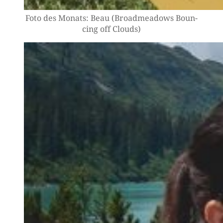
Foto des Monats: Beau (Broad­me­a­dows Boun­
cing off Clouds)