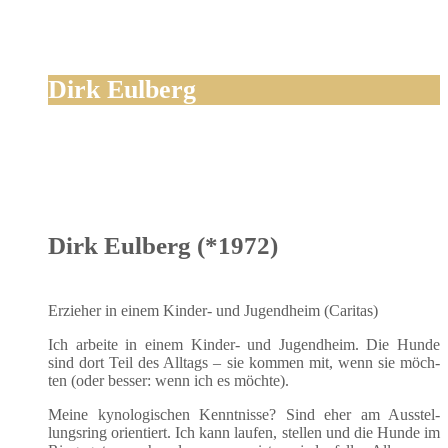
Dirk Eulberg
Dirk Eulberg (*1972)
Erzie­her in einem Kin­der- und Jugend­heim (Cari­tas)
Ich arbei­te in einem Kin­der- und Jugend­heim. Die Hun­de
sind dort Teil des All­tags – sie kom­men mit, wenn sie möch­
ten (oder bes­ser: wenn ich es möchte).
Mei­ne kyno­lo­gi­schen Kennt­nis­se? Sind eher am Aus­stel­
lungs­ring ori­en­tiert. Ich kann lau­fen, stel­len und die Hun­de im