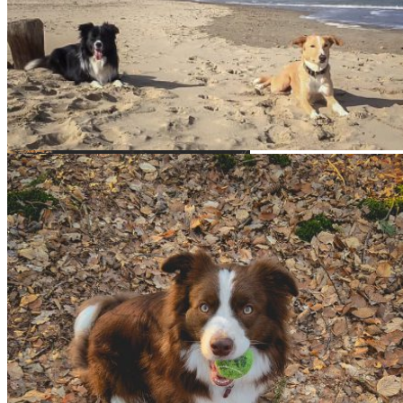
Bran, Broad­me­a­dows Cloud Rider
Ellie,
Broad­me­a­dows Cele­bri­
CH
ty Skin