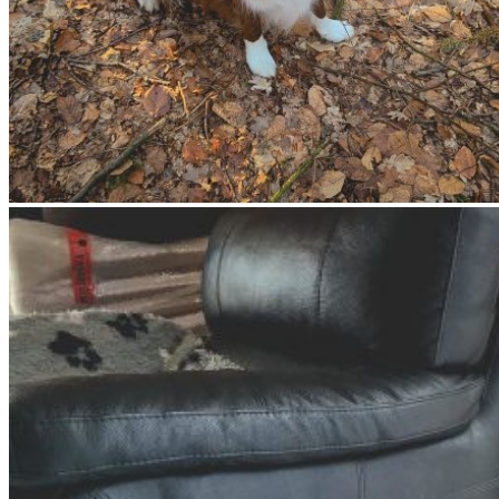
Cra­zy, Broad­me­a­dows Cra­zy
in Love
Spen­cer, Broad­me­a­dows Dis­co Inferno
Ella, Broad­me­a­dows Euphoria