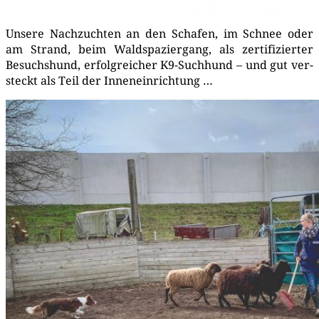
Unse­re Nach­zuch­ten an den Scha­fen, im Schnee oder
am Strand, beim Wald­spa­zier­gang, als zer­ti­fi­zier­ter
Besuchs­hund, erfolg­rei­cher K9-Such­hund – und gut ver­
steckt als Teil der Innen­ein­rich­tung …