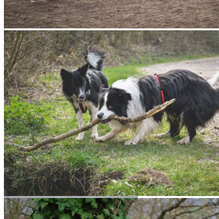
Edda, Broad­me­a­dows Almost Rosey
Joey, Broad­me­a­dows Black Diamond
Twix, Broad­me­a­dows Break On