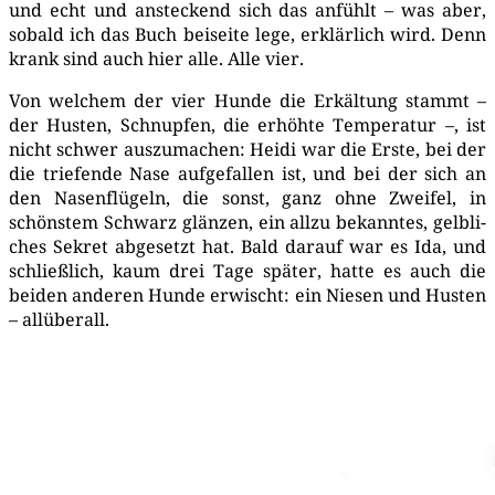
und echt und anste­ckend sich das anfühlt – was aber,
sobald ich das Buch bei­sei­te lege, erklär­lich wird. Denn
krank sind auch hier alle. Alle vier.
Von wel­chem der vier Hun­de die Erkäl­tung stammt –
der Hus­ten, Schnup­fen, die erhöh­te Tem­pe­ra­tur –, ist
nicht schwer aus­zu­ma­chen: Hei­di war die Ers­te, bei der
die trie­fen­de Nase auf­ge­fal­len ist, und bei der sich an
den Nasen­flü­geln, die sonst, ganz ohne Zwei­fel, in
schöns­tem Schwarz glän­zen, ein all­zu bekann­tes, gelb­li­
ches Sekret abge­setzt hat. Bald dar­auf war es Ida, und
schließ­lich, kaum drei Tage spä­ter, hat­te es auch die
bei­den ande­ren Hun­de erwischt: ein Nie­sen und Hus­ten
– allüberall.