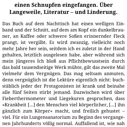
einen Schnupfen eingefangen. Über
Langeweile, Literatur – und Linderung.
Das Buch auf dem Nacht­tisch hat einen wel­li­gen Ein­
band und der Schnitt, auf dem am Kopf ein dun­kel­brau­
ner, an Kaf­fee oder schwe­re Soßen erin­nern­der Fleck
prangt, ist ver­gilbt. Es wird zwan­zig, viel­leicht noch
mehr Jah­re her sein, seit­dem ich es zuletzt in der Hand
gehal­ten, letzt­lich aus­ge­le­sen habe, aber wäh­rend sich
mein jün­ge­res Ich bloß aus Pflicht­be­wusst­sein durch
das bald tau­send­sei­ti­ge Werk müh­te, gilt das zwei­te Mal
viel­mehr dem Ver­gnü­gen. Das mag selt­sam anmu­ten,
denn ver­gnüg­lich ist die Lek­tü­re eigent­lich nicht: buch­
stäb­lich jeder der Prot­ago­nis­ten ist krank und bei­na­he
alle fünf Sei­ten stirbt jemand. Dazwi­schen wird über
Fie­ber­ther­mo­me­ter und Lie­ge­ku­ren gespro­chen, dass
»Krank­heit […] den Men­schen viel kör­per­li­cher, […] ihn
gänz­lich zum Kör­per« macht, und frei­lich gehus­tet –
viel. Für ein Lun­gen­sa­na­to­ri­um zu Beginn des ver­gan­ge­
nen Jahr­hun­derts völ­lig nor­mal. Auf­fal­lend ist, wie nah