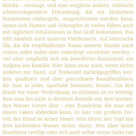
bio­ti­ka – ver­langt, und eine mög­li­che ande­re, viel­leicht
schwer­wie­gen­de­re Erkran­kung, die mit ähn­li­chem
Sym­pto­men ein­her­geht, aus­ge­schlos­sen wer­den kann,
las­sen sich Hus­ten und Schnup­fen in vie­len Fäl­len auch
mit täg­li­chen Inha­la­tio­nen in den Griff bekom­men. Das
hilft näm­lich auch unse­ren Vier­bei­nern. Auf äthe­ri­sche
Öle, die die emp­find­li­chen Nasen unse­rer Hun­de stark
rei­zen, soll­te dabei aber unbe­dingt ver­zich­tet wer­den –
viel eher emp­fiehlt sich ein bewähr­tes Haus­mit­tel: ein
Auf­guss aus Kamil­le. Hier kann zwar auch, wenn nichts
ande­res zur Hand, auf Tee­beu­tel zurück­ge­grif­fen wer­
den, qua­li­ta­tiv sind aber getrock­ne­te Kamil­len­blü­ten,
die man in jeder Apo­the­ke bekommt, bes­ser. Um den
Hund vor einer Ver­brü­hung zu schüt­zen ist es wich­tig,
dass man ihn nicht in direk­ten Kon­takt mit dem kochen­
den Was­ser tre­ten lässt – eine Hun­de­box, die man mit
einem Laken abde­cken kann, ist hier von gro­ßem Vor­
teil: der Hund ist sicher hin­ter dem Git­ter, der Topf mit
dem kochen­den Was­ser sicher davor. Wer über kei­ne
Hun­de­box ver­fügt oder sich auch selbst etwas Gutes tun