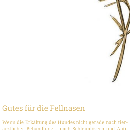
Gutes für die Fellnasen
Wenn die Erkäl­tung des Hun­des nicht gera­de nach tier­
ärzt­li­cher Behand­lung – nach Schleim­lö­sern und Anti­