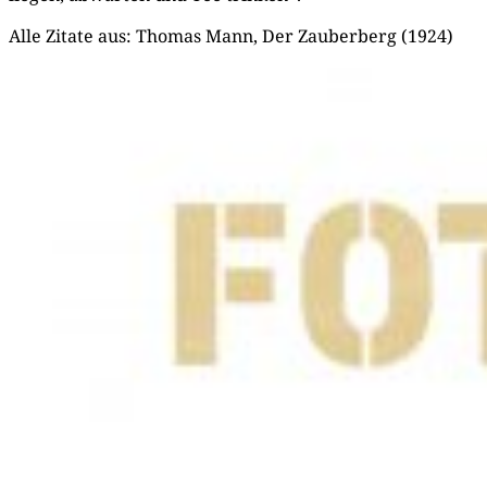
Alle Zita­te aus: Tho­mas Mann, Der Zau­ber­berg (1924)