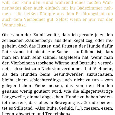
will, der kann den Hund wäh­rend eines hei­ßen Wan­
nen­ba­des aber auch ein­fach mit ins Bade­zim­mer neh­
men – die hei­ßen Dämp­fe aus dem Erkäl­tungs­bad tun
auch dem Vier­bei­ner gut. Selbst wenn er nur vor der
Wan­ne sitzt.
Ob es nun der Zufall woll­te, dass ich gera­de jetzt den
zer­le­se­nen »Zau­ber­berg« aus dem Regal zog, oder ins­
ge­heim doch das Hus­ten und Prus­ten der Hun­de dafür
Pate stand, tut nichts zur Sache – auf­fal­lend ist, dass
man ein Buch sehr schnell aus­ge­le­sen hat, wenn man
den Vier­bei­nern tro­cke­ne Wär­me und Bett­ru­he ver­ord­
net, sich selbst zum Nichts­tun ver­don­nert hat. Viel­mehr,
als den Hun­den beim Gesund­wer­den zuzu­schau­en,
bleibt einem schlech­ter­dings auch nicht zu tun – vom
gele­gent­li­chen Fie­ber­mes­sen, das von den Hun­den
genau­so wenig gou­tiert wird, wie die all­ge­gen­wär­ti­ge
Lan­ge­wei­le, ein­mal abge­se­hen. Hun­de zu haben bedeu­
tet meis­tens, dass alles in Bewe­gung ist. Gera­de bedeu­
tet es Still­stand. »Also Ruhe, Geduld, […], mes­sen, essen,
lie­gen, abwar­ten und Tee trinken«.