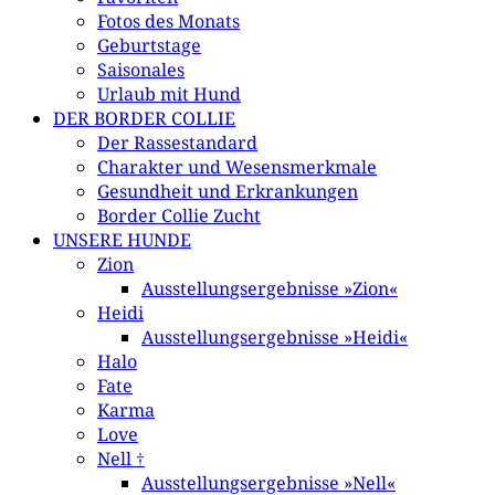
Fotos des Monats
Geburtstage
Saisonales
Urlaub mit Hund
DER BORDER COLLIE
Der Rassestandard
Charakter und Wesensmerkmale
Gesundheit und Erkrankungen
Border Collie Zucht
UNSERE HUNDE
Zion
Ausstellungsergebnisse »Zion«
Heidi
Ausstellungsergebnisse »Heidi«
Halo
Fate
Karma
Love
Nell †
Ausstellungsergebnisse »Nell«