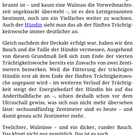
brannt ist – und kaum eine Wal­nuss die Vor­weih­nachts­
zeit unge­knackt über­steht –, ist es den Letzt­ge­nann­ten
bestimmt, noch um ein Viel­fa­ches wei­ter zu wach­sen.
Auch der
Hün­din
sieht man das ab der fünf­ten Träch­tig­
keits­wo­che immer deut­li­cher an.
Gleich nach­dem der Deck­akt erfolgt war, haben wir den
Bauch und die Tail­le der Hün­din ver­mes­sen. Aus­ge­hend
von die­sem Grund­maß ließ sich zum Ende der vier­ten
Träch­tig­keits­wo­che bereits ein Zuwachs von zwei Zen­ti­
me­tern bemer­ken. Weil die Füt­te­rung der träch­ti­gen
Hün­din erst ab dem Ende der fünf­ten Träch­tig­keits­wo­
che ange­passt wird – im wei­te­ren Ver­lauf der Träch­tig­
keit steigt der Ener­gie­be­darf der Hün­din bis auf das
Andert­halb­fa­che an –, schien des­halb schon vor dem
Ultra­schall gewiss, was sich nun nicht mehr über­se­hen
lässt: sechs­und­fünf­zig Zen­ti­me­ter sind es heu­te – und
damit genau acht Zen­ti­me­ter mehr.
Tee­lich­ter, Wal­nüs­se – und ein dicker, run­der Bauch.
Das klingt nicht nur gemüt­lich. Das ist es auch.