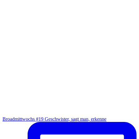
Broad­mitt­wochs #19 Geschwis­ter, sagt man, erkenne