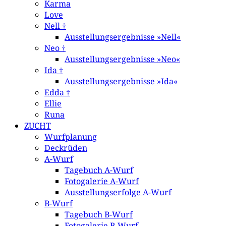
Karma
Love
Nell †
Ausstellungsergebnisse »Nell«
Neo †
Ausstellungsergebnisse »Neo«
Ida †
Ausstellungsergebnisse »Ida«
Edda †
Ellie
Runa
ZUCHT
Wurfplanung
Deckrüden
A-Wurf
Tagebuch A-Wurf
Fotogalerie A-Wurf
Ausstellungserfolge A-Wurf
B-Wurf
Tagebuch B-Wurf
Fotogalerie B-Wurf