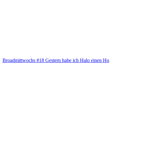
Broad­mitt­wochs #18 Ges­tern habe ich Halo einen Ho