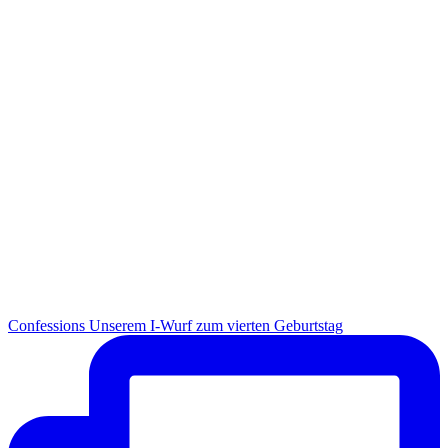
Con­fes­si­ons Unse­rem I-Wurf zum vier­ten Geburtstag