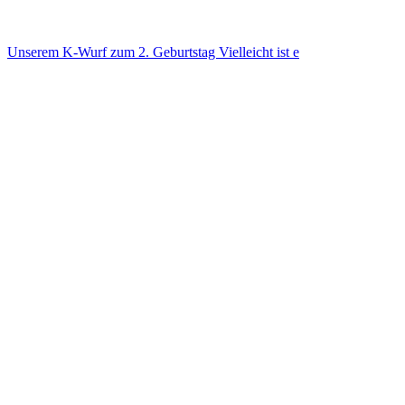
Unse­rem K-Wurf zum 2. Geburts­tag Viel­leicht ist e