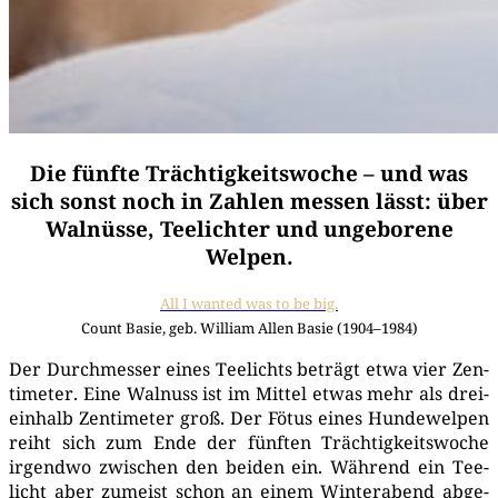
Die fünfte Trächtigkeitswoche – und was
sich sonst noch in Zahlen messen lässt: über
Walnüsse, Teelichter und ungeborene
Welpen.
All I wan­ted was to be big.
Count Basie, geb. Wil­liam Allen Basie (1904–1984)
Der Durch­mes­ser eines Tee­lichts beträgt etwa vier Zen­
ti­me­ter. Eine Wal­nuss ist im Mit­tel etwas mehr als drei­
ein­halb Zen­ti­me­ter groß. Der Fötus eines Hun­de­wel­pen
reiht sich zum Ende der fünf­ten Träch­tig­keits­wo­che
irgend­wo zwi­schen den bei­den ein. Wäh­rend ein Tee­
licht aber zumeist schon an einem Win­ter­abend abge­