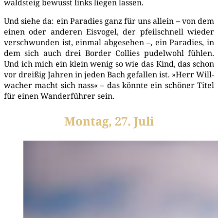
wald­steig bewusst links lie­gen lassen.
Und sie­he da: ein Para­dies ganz für uns allein – von dem
einen oder ande­ren Eis­vo­gel, der pfeil­schnell wie­der
ver­schwun­den ist, ein­mal abge­se­hen –, ein Para­dies, in
dem sich auch drei Bor­der Col­lies pudel­wohl füh­len.
Und ich mich ein klein wenig so wie das Kind, das schon
vor drei­ßig Jah­ren in jeden Bach gefal­len ist. »Herr Will­
wa­cher macht sich nass« – das könn­te ein schö­ner Titel
für einen Wan­der­füh­rer sein.
Montag, 27. Juli