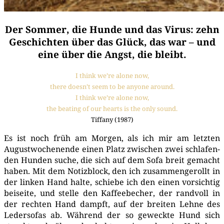
Der Sommer, die Hunde und das Virus: zehn
Geschichten über das Glück, das war – und
eine über die Angst, die bleibt.
I think we’­re alo­ne now,
the­re does­n’t seem to be anyo­ne around.
I think we’­re alo­ne now,
the bea­ting of our hearts is the only sound.
Tif­fa­ny (1987)
Es ist noch früh am Mor­gen, als ich mir am letz­ten
August­wo­chen­en­de einen Platz zwi­schen zwei schla­fen­
den Hun­den suche, die sich auf dem Sofa breit gemacht
haben. Mit dem Notiz­block, den ich zusam­men­ge­rollt in
der lin­ken Hand hal­te, schie­be ich den einen vor­sich­tig
bei­sei­te, und stel­le den Kaf­fee­be­cher, der rand­voll in
der rech­ten Hand dampft, auf der brei­ten Leh­ne des
Leder­so­fas ab. Wäh­rend der so geweck­te Hund sich