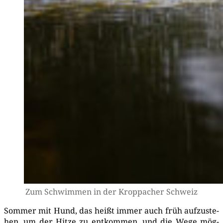
Zum Schwim­men in der Kropp­a­cher Schweiz
Som­mer mit Hund, das heißt immer auch früh auf­zu­ste­
hen, um der Hit­ze zu ent­kom­men, und die Wege mög­