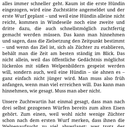
alles immer schnel­ler geht. Kaum ist die ers­te Hün­din
ein­ge­zo­gen, wird eine Zucht­stät­te ange­mel­det und der
ers­te Wurf geplant – und weil eine Hün­din allei­ne nicht
reicht, kom­men in Win­des­ei­le noch eine zwei­te und
drit­te dazu, die auch schnellst­mög­lich zucht­fer­tig
gemacht wer­den müs­sen. Das kann man hin­neh­men
und sagen, dass die Ziel­set­zung den Zeit­punkt bestimmt
– und wenn das Ziel ist, sich als Züch­ter zu eta­blie­ren,
behält man die Zeit am bes­ten stän­dig im Blick. Das
nicht allein, weil das öffent­li­che Gedächt­nis mög­lichst
lücken­los mit süßen Wel­pen­bil­dern gespeist wer­den
will, son­dern auch, weil eine Hün­din – sie ahnen es –
ganz ein­fach nicht jün­ger wird. Man muss also früh
anfan­gen, wenn man viel errei­chen will. Das kann man
hin­neh­men, wie gesagt. Muss man aber nicht.
Unse­re Zucht­war­tin hat ein­mal gesagt, dass man nach
drei selbst gezo­ge­nen Wür­fen bereits zum alten Eisen
gehört. Zum einen, weil wohl nicht weni­ge Züch­ter
schon nach dem ers­ten Wurf mer­ken, dass ihnen die
Wel­pen­auf­zucht zu viel abver­langt: wer trotz der