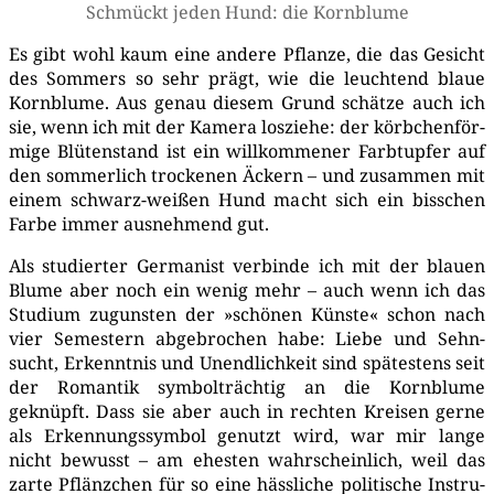
Schmückt jeden Hund: die Kornblume
Es gibt wohl kaum eine ande­re Pflan­ze, die das Gesicht
des Som­mers so sehr prägt, wie die leuch­tend blaue
Korn­blu­me. Aus genau die­sem Grund schät­ze auch ich
sie, wenn ich mit der Kame­ra los­zie­he: der körb­chen­för­
mi­ge Blü­ten­stand ist ein will­kom­me­ner Farb­tup­fer auf
den som­mer­lich tro­cke­nen Äckern – und zusam­men mit
einem schwarz-wei­ßen Hund macht sich ein biss­chen
Far­be immer aus­neh­mend gut.
Als stu­dier­ter Ger­ma­nist ver­bin­de ich mit der blau­en
Blu­me aber noch ein wenig mehr – auch wenn ich das
Stu­di­um zuguns­ten der »schö­nen Küns­te« schon nach
vier Semes­tern abge­bro­chen habe: Lie­be und Sehn­
sucht, Erkennt­nis und Unend­lich­keit sind spä­tes­tens seit
der Roman­tik sym­bol­träch­tig an die Korn­blu­me
geknüpft. Dass sie aber auch in rech­ten Krei­sen ger­ne
als Erken­nungs­sym­bol genutzt wird, war mir lan­ge
nicht bewusst – am ehes­ten wahr­schein­lich, weil das
zar­te Pflänz­chen für so eine häss­li­che poli­ti­sche Instru­