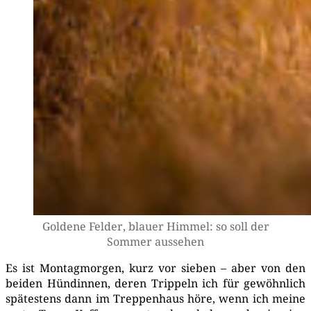
Gol­de­ne Fel­der, blau­er Him­mel: so soll der
Som­mer aussehen
Es ist Mon­tag­mor­gen, kurz vor sie­ben – aber von den
bei­den Hün­din­nen, deren Trip­peln ich für gewöhn­lich
spä­tes­tens dann im Trep­pen­haus höre, wenn ich mei­ne