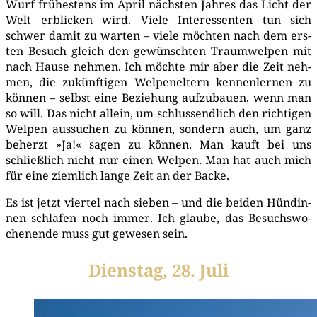
Wurf frü­hes­tens im April nächs­ten Jah­res das Licht der
Welt erbli­cken wird. Vie­le Inter­es­sen­ten tun sich
schwer damit zu war­ten – vie­le möch­ten nach dem ers­
ten Besuch gleich den gewünsch­ten Traum­welpen mit
nach Hau­se neh­men. Ich möch­te mir aber die Zeit neh­
men, die zukünf­ti­gen Wel­pen­el­tern ken­nen­ler­nen zu
kön­nen – selbst eine Bezie­hung auf­zu­bau­en, wenn man
so will. Das nicht allein, um schluss­end­lich den rich­ti­gen
Wel­pen aus­su­chen zu kön­nen, son­dern auch, um ganz
beherzt »Ja!« sagen zu kön­nen. Man kauft bei uns
schließ­lich nicht nur einen Wel­pen. Man hat auch mich
für eine ziem­lich lan­ge Zeit an der Backe.
Es ist jetzt vier­tel nach sie­ben – und die bei­den Hün­din­
nen schla­fen noch immer. Ich glau­be, das Besuchs­wo­
chen­en­de muss gut gewe­sen sein.
Dienstag, 28. Juli