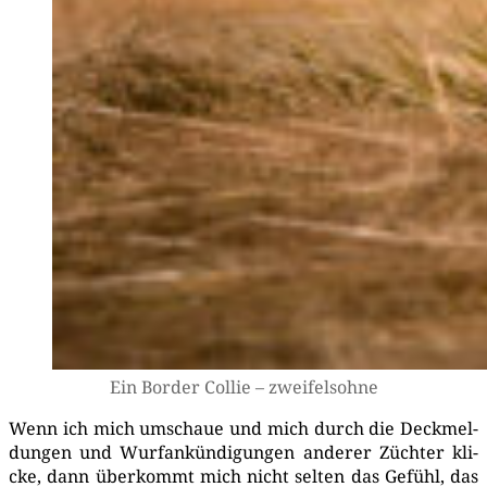
Ein Bor­der Col­lie – zweifelsohne
Wenn ich mich umschaue und mich durch die Deck­mel­
dun­gen und Wurf­an­kün­di­gun­gen ande­rer Züch­ter kli­
cke, dann über­kommt mich nicht sel­ten das Gefühl, das