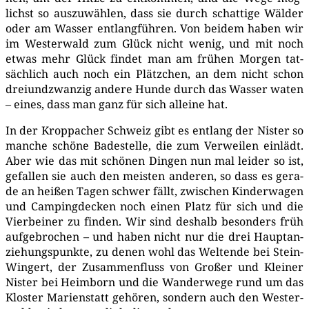
lichst so aus­zu­wäh­len, dass sie durch schat­ti­ge Wäl­der
oder am Was­ser ent­lang­füh­ren. Von bei­dem haben wir
im Wes­ter­wald zum Glück nicht wenig, und mit noch
etwas mehr Glück fin­det man am frü­hen Mor­gen tat­
säch­lich auch noch ein Plätz­chen, an dem nicht schon
drei­und­zwan­zig ande­re Hun­de durch das Was­ser waten
– eines, dass man ganz für sich allei­ne hat.
In der Kropp­a­cher Schweiz gibt es ent­lang der Nis­ter so
man­che schö­ne Bade­stel­le, die zum Ver­wei­len ein­lädt.
Aber wie das mit schö­nen Din­gen nun mal lei­der so ist,
gefal­len sie auch den meis­ten ande­ren, so dass es gera­
de an hei­ßen Tagen schwer fällt, zwi­schen Kin­der­wa­gen
und Cam­ping­de­cken noch einen Platz für sich und die
Vier­bei­ner zu fin­den. Wir sind des­halb beson­ders früh
auf­ge­bro­chen – und haben nicht nur die drei Haupt­an­
zie­hungs­punk­te, zu denen wohl das Welt­ende bei Stein-
Win­gert, der Zusam­men­fluss von Gro­ßer und Klei­ner
Nis­ter bei Heim­born und die Wan­der­we­ge rund um das
Klos­ter Mari­en­statt gehö­ren, son­dern auch den Wes­ter­