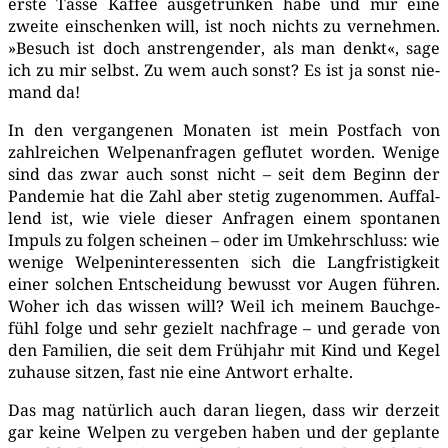
ers­te Tas­se Kaf­fee aus­ge­trun­ken habe und mir eine
zwei­te ein­schen­ken will, ist noch nichts zu ver­neh­men.
»Besuch ist doch anstren­gen­der, als man denkt«, sage
ich zu mir selbst. Zu wem auch sonst? Es ist ja sonst nie­
mand da!
In den ver­gan­ge­nen Mona­ten ist mein Post­fach von
zahl­rei­chen Wel­pen­an­fra­gen geflu­tet wor­den. Weni­ge
sind das zwar auch sonst nicht – seit dem Beginn der
Pan­de­mie hat die Zahl aber ste­tig zuge­nom­men. Auf­fal­
lend ist, wie vie­le die­ser Anfra­gen einem spon­ta­nen
Impuls zu fol­gen schei­nen – oder im Umkehr­schluss: wie
weni­ge Wel­pen­in­ter­es­sen­ten sich die Lang­fris­tig­keit
einer sol­chen Ent­schei­dung bewusst vor Augen füh­ren.
Woher ich das wis­sen will? Weil ich mei­nem Bauch­ge­
fühl fol­ge und sehr gezielt nach­fra­ge – und gera­de von
den Fami­li­en, die seit dem Früh­jahr mit Kind und Kegel
zuhau­se sit­zen, fast nie eine Ant­wort erhalte.
Das mag natür­lich auch dar­an lie­gen, dass wir der­zeit
gar kei­ne Wel­pen zu ver­ge­ben haben und der geplan­te