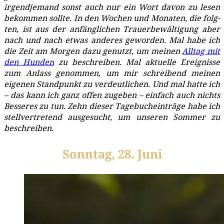
irgend­je­mand sonst auch nur ein Wort davon zu lesen
bekom­men soll­te. In den Wochen und Mona­ten, die folg­
ten, ist aus der anfäng­li­chen Trau­er­be­wäl­ti­gung aber
nach und nach etwas ande­res gewor­den. Mal habe ich
die Zeit am Mor­gen dazu genutzt, um mei­nen
All­tag mit
den Hun­den
zu beschrei­ben. Mal aktu­el­le Ereig­nis­se
zum Anlass genom­men, um mir schrei­bend mei­nen
eige­nen Stand­punkt zu ver­deut­li­chen. Und mal hat­te ich
– das kann ich ganz offen zuge­ben – ein­fach auch nichts
Bes­se­res zu tun. Zehn die­ser Tage­buch­ein­trä­ge habe ich
stell­ver­tre­tend aus­ge­sucht, um unse­ren Som­mer zu
beschreiben.
Sonntag, 28. Juni