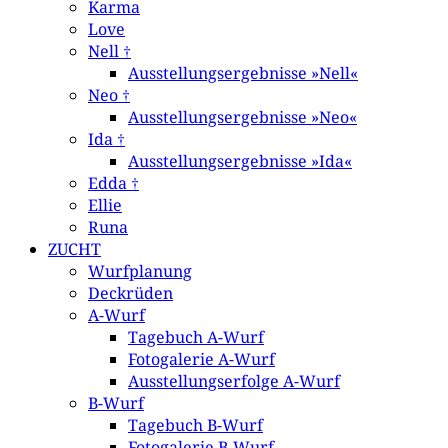
Karma
Love
Nell †
Ausstellungsergebnisse »Nell«
Neo †
Ausstellungsergebnisse »Neo«
Ida †
Ausstellungsergebnisse »Ida«
Edda †
Ellie
Runa
ZUCHT
Wurfplanung
Deckrüden
A-Wurf
Tagebuch A-Wurf
Fotogalerie A-Wurf
Ausstellungserfolge A-Wurf
B-Wurf
Tagebuch B-Wurf
Fotogalerie B-Wurf