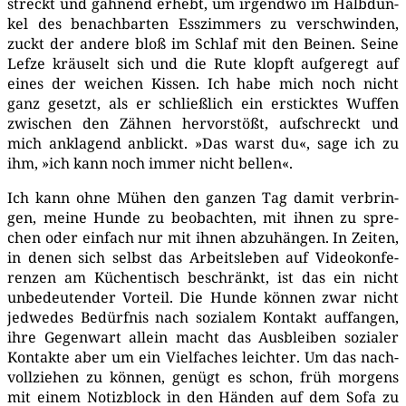
streckt und gäh­nend erhebt, um irgend­wo im Halb­dun­
kel des benach­bar­ten Ess­zim­mers zu ver­schwin­den,
zuckt der ande­re bloß im Schlaf mit den Bei­nen. Sei­ne
Lef­ze kräu­selt sich und die Rute klopft auf­ge­regt auf
eines der wei­chen Kis­sen. Ich habe mich noch nicht
ganz gesetzt, als er schließ­lich ein erstick­tes Wuf­fen
zwi­schen den Zäh­nen her­vor­stößt, auf­schreckt und
mich ankla­gend anblickt. »Das warst du«, sage ich zu
ihm, »ich kann noch immer nicht bellen«.
Ich kann ohne Mühen den gan­zen Tag damit ver­brin­
gen, mei­ne Hun­de zu beob­ach­ten, mit ihnen zu spre­
chen oder ein­fach nur mit ihnen abzu­hän­gen. In Zei­ten,
in denen sich selbst das Arbeits­le­ben auf Video­kon­fe­
ren­zen am Küchen­tisch beschränkt, ist das ein nicht
unbe­deu­ten­der Vor­teil. Die Hun­de kön­nen zwar nicht
jed­we­des Bedürf­nis nach sozia­lem Kon­takt auf­fan­gen,
ihre Gegen­wart allein macht das Aus­blei­ben sozia­ler
Kon­tak­te aber um ein Viel­fa­ches leich­ter. Um das nach­
voll­zie­hen zu kön­nen, genügt es schon, früh mor­gens
mit einem Notiz­block in den Hän­den auf dem Sofa zu