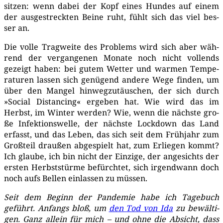
sit­zen: wenn dabei der Kopf eines Hun­des auf einem
der aus­ge­streck­ten Bei­ne ruht, fühlt sich das viel bes­
ser an.
Die vol­le Trag­wei­te des Pro­blems wird sich aber wäh­
rend der ver­gan­ge­nen Mona­te noch nicht voll­ends
gezeigt haben: bei gutem Wet­ter und war­men Tem­pe­
ra­tu­ren las­sen sich genü­gend ande­re Wege fin­den, um
über den Man­gel hin­weg­zu­täu­schen, der sich durch
»Social Distancing« erge­ben hat. Wie wird das im
Herbst, im Win­ter wer­den? Wie, wenn die nächs­te gro­
ße Infek­ti­ons­wel­le, der nächs­te Lock­down das Land
erfasst, und das Leben, das sich seit dem Früh­jahr zum
Groß­teil drau­ßen abge­spielt hat, zum Erlie­gen kommt?
Ich glau­be, ich bin nicht der Ein­zi­ge, der ange­sichts der
ers­ten Herbst­stür­me befürch­tet, sich irgend­wann doch
noch aufs Bel­len ein­las­sen zu müssen.
Seit dem Beginn der Pan­de­mie habe ich Tage­buch
geführt. Anfangs bloß, um
den Tod von Ida
zu bewäl­ti­
gen. Ganz allein für mich – und ohne die Absicht, dass