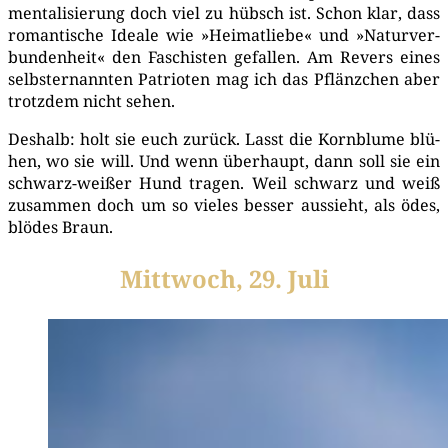
men­ta­li­sie­rung doch viel zu hübsch ist. Schon klar, dass
roman­ti­sche Idea­le wie »Hei­mat­lie­be« und »Natur­ver­
bun­den­heit« den Faschis­ten gefal­len. Am Revers eines
selbst­er­nann­ten Patrio­ten mag ich das Pflänz­chen aber
trotz­dem nicht sehen.
Des­halb: holt sie euch zurück. Lasst die Korn­blu­me blü­
hen, wo sie will. Und wenn über­haupt, dann soll sie ein
schwarz-wei­ßer Hund tra­gen. Weil schwarz und weiß
zusam­men doch um so vie­les bes­ser aus­sieht, als ödes,
blö­des Braun.
Mittwoch, 29. Juli