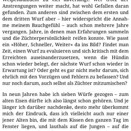
Anstren­gun­gen wei­ter macht, hat wohl Gefal­len dar­an
gefun­den. Zum ande­ren sind zwi­schen dem ers­ten und
dem drit­ten Wurf aber – hier wider­spricht die Annah­
me mei­nem Bauch­ge­fühl – auch schon meh­re­re Jah­re
ver­gan­gen. Jah­re, in denen man Erfah­run­gen sam­meln
und die Züch­ter­per­sön­lich­keit rei­fen konn­te. Wie passt
ein »Höher, Schnel­ler, Wei­ter« da ins Bild? Fin­det man
Zeit, einen Wurf zu eva­lu­ie­ren und sich kri­tisch mit dem
Erreich­ten aus­ein­an­der­zu­set­zen, wenn die Hün­din
schon wie­der belegt, der nächs­te Wurf schon wie­der in
Erwar­tung ist? Oder geht es gar nicht mehr dar­um, sich
ehr­lich mit den Vor­zü­gen und Feh­lern zu befas­sen? Und
nur noch dar­um, auch selbst als Züch­ter mitzumischen?
In neun Jah­ren habe ich sie­ben Wür­fe gezo­gen – zum
alten Eisen dürf­te ich also längst schon gehö­ren. Und je
län­ger ich dar­über nach­den­ke, des­to mehr über­kommt
mich der Ein­druck, dass ich viel­leicht auch nur einer
jener Alten bin, die mit dem Kis­sen den gan­zen Tag im
Fens­ter lie­gen, und laut­hals auf die Jun­gen – auf die